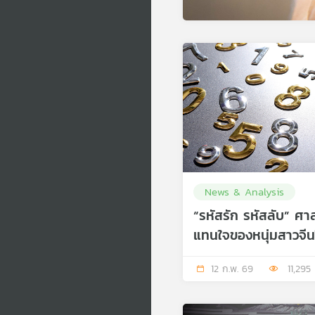
News & Analysis
“รหัสรัก รหัสลับ” ศาส
แทนใจของหนุ่มสาวจีน
รัก
12 ก.พ. 69
11,295