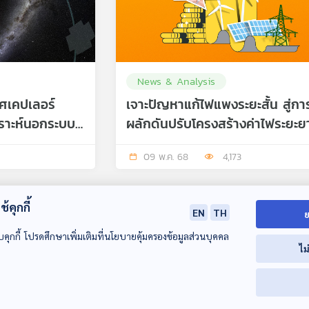
News & Analysis
ศเคปเลอร์
เจาะปัญหาแก้ไฟแพงระยะสั้น สู่กา
ราะห์นอกระบบ
ผลักดันปรับโครงสร้างค่าไฟระยะย
กาล
โดยการพึ่งพาพลังงานหมุนเวียน
09 พ.ค. 68
4,173
้คุกกี้
EN
TH
ย
บคุกกี้ โปรดศึกษาเพิ่มเติมที่นโยบายคุ้มครองข้อมูลส่วนบุคคล
ไม
00:00:00
00:00:00