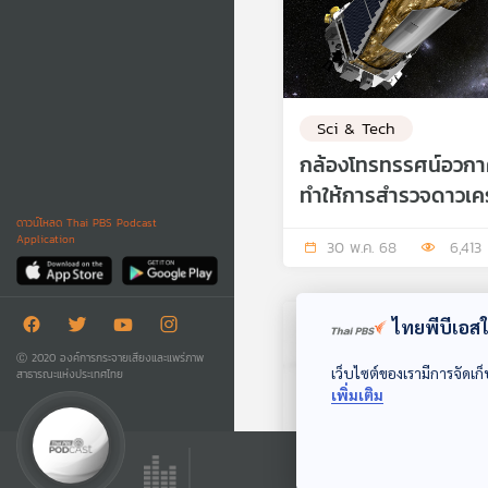
Sci & Tech
กล้องโทรทรรศน์อวกา
ทำให้การสำรวจดาวเค
สุริยะเปลี่ยนไปตลอด
ดาวน์โหลด Thai PBS Podcast
Application
30 พ.ค. 68
6,413
ไทยพีบีเอสใช
Ⓒ 2020 องค์การกระจายเสียงและแพร่ภาพ
เว็บไซต์ของเรามีการจัดเก็
สาธารณะแห่งประเทศไทย
เพิ่มเติม