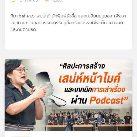
01 ก.ค. 69
1,580
คุณ
ทีมThai PBS พบปะสำนักพิมพ์ผีเสื้อ แลกเปลี่ยนมุมมอง เพื่อหา
แนวทางถ่ายทอดวรรณกรรมสู่สื่อสร้างสรรค์เพื่อเด็ก เยาวชน
เพลง
และคนตาบอด
บทความ
ข่าว
และ
กิจกรรม
เกี่ยว
กับ
เรา