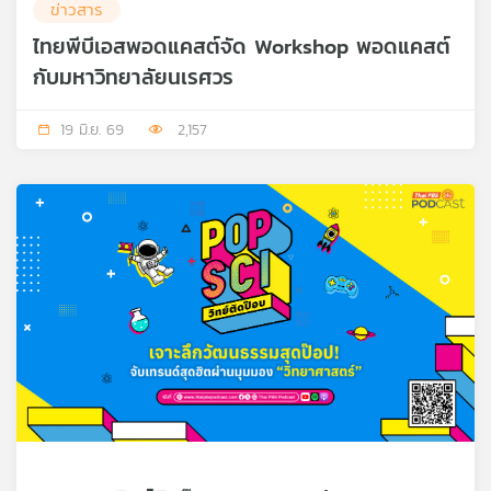
ข่าวสาร
เครือ
ไทยพีบีเอสพอดแคสต์จัด Workshop พอดแคสต์
ข่าย
วิทยุ
กับมหาวิทยาลัยนเรศวร
ไทย
พี
19 มิ.ย. 69
2,157
บี
เอส
แผนที่
วิทยุ
เครือ
ข่าย