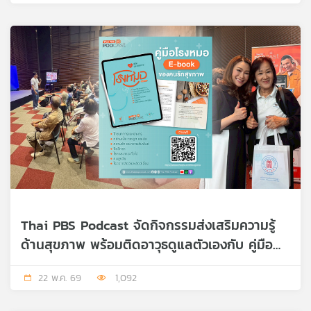
Thai PBS Podcast จัดกิจกรรมส่งเสริมความรู้
ด้านสุขภาพ พร้อมติดอาวุธดูแลตัวเองกับ คู่มือ
โรงหมอ E-book ของคนรักสุขภาพ ร่วมกับ
22 พ.ค. 69
1,092
รายการ คนสู้โรค Daily