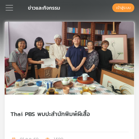
ข่าวและกิจกรรม
เข้าสู่ระบบ
Podcast
เพล
ย์
ลิ
สต์
แนะนำ
เพล
Thai PBS พบปะสำนักพิมพ์ผีเสื้อ
ย์
ลิ
สต์
ของ