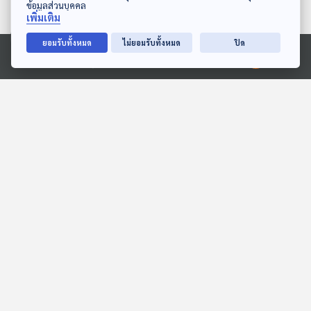
ข้อมูลส่วนบุคคล
เพิ่มเติม
ยอมรับทั้งหมด
ไม่ยอมรับทั้งหมด
ปิด
Ⓒ 2020 องค์การกระจายเสียงและแพร่ภาพสาธารณะแห่งประเทศไทย
ข่าวสาร
นักศึกษาธรรมศาสตร์ศึกษาดูงานไทยพีบีเอส
เรียนรู้การผลิตสื่อดิจิทัลและพอดแคสต์
13 เม.ย. 69
792