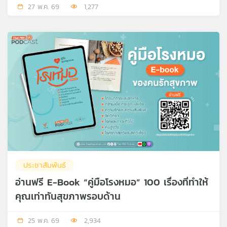
27 พ.ค. 69
1,277
โรค Daily”
ประชาสัมพันธ์
อ่านฟรี E-Book “คู่มือโรงหมอ” 100 เรื่องที่ทำให้
คุณเท่าทันสุขภาพรอบด้าน
25 พ.ค. 69
2,934