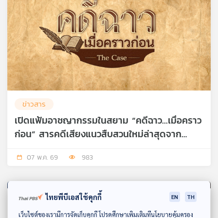
ข่าวสาร
เปิดแฟ้มอาชญากรรมในสยาม “คดีฉาว...เมื่อคราว
ก่อน” สารคดีเสียงแนวสืบสวนใหม่ล่าสุดจาก
Thai PBS Podcast
07 พ.ค. 69
983
ไทยพีบีเอสใช้คุกกี้
EN
TH
ดาวน์โหลด Thai PBS Podcast Application
เว็บไซต์ของเรามีการจัดเก็บคุกกี้ โปรดศึกษาเพิ่มเติมที่นโยบายคุ้มครอง