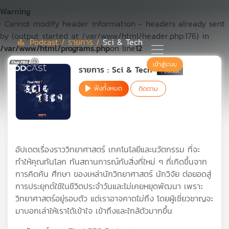
Warning
: Cannot modify header information - headers already sent
by (output started at /var/www/html/header.php:176) in
Podcast /
รายการ /
Sci & Tech
/var/www/html/programs.php
on line
12
Podcast
เข้าสู่ระบบ
รายการ : Sci & Tech
ฟังทั้งหมด
ติดตาม
เพล
ย์
ลิ
สต์
แนะนำ
อัปเดตเรื่องราววิทยาศาสตร์ เทคโนโลยีและนวัตกรรม ที่จะ
ทำให้คุณทันโลก ทันสถานการณ์กับสิ่งที่ใหม่ ๆ ที่เกิดขึ้นจาก
การคิดค้น ศึกษา ของเหล่านักวิทยาศาสตร์ นักวิจัย ต่อยอดสู่
เพล
การประยุกต์ใช้ในชีวิตประจำวันและไม่เคยหยุดพัฒนา เพราะ
ย์
วิทยาศาสตร์อยู่รอบตัว แต่เราอาจคาดไม่ถึง โดยผู้เชี่ยวชาญจะ
ลิ
สต์
มาบอกเล่าให้เราได้เข้าใจ เข้าถึงและใกล้ตัวมากขึ้น
ของ