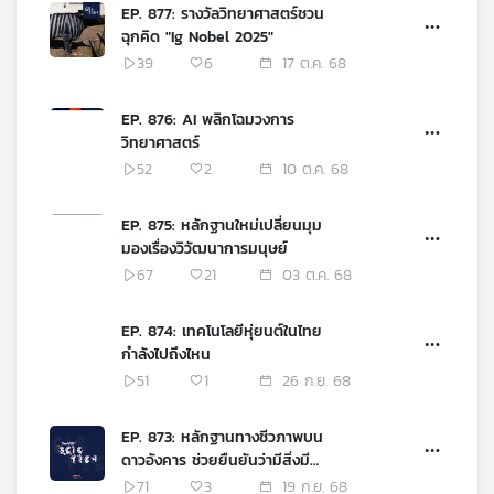
EP. 877: รางวัลวิทยาศาสตร์ชวน
ฉุกคิด "Ig Nobel 2025"
39
6
17 ต.ค. 68
EP. 876: AI พลิกโฉมวงการ
วิทยาศาสตร์
52
2
10 ต.ค. 68
EP. 875: หลักฐานใหม่เปลี่ยนมุม
มองเรื่องวิวัฒนาการมนุษย์
67
21
03 ต.ค. 68
EP. 874: เทคโนโลยีหุ่ยนต์ในไทย
กำลังไปถึงไหน
51
1
26 ก.ย. 68
EP. 873: หลักฐานทางชีวภาพบน
ดาวอังคาร ช่วยยืนยันว่ามีสิ่งมี
ชีวิตได้หรือไม่
71
3
19 ก.ย. 68