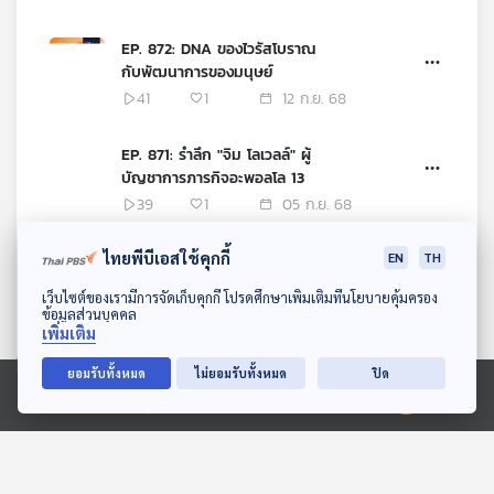
EP. 872: DNA ของไวรัสโบราณ
กับพัฒนาการของมนุษย์
41
1
12 ก.ย. 68
EP. 871: รำลึก "จิม โลเวลล์" ผู้
บัญชาการภารกิจอะพอลโล 13
39
1
05 ก.ย. 68
ไทยพีบีเอสใช้คุกกี้
EN
TH
EP. 870: กล้องเจมส์ เวบบ์ กับ
มุมมองใหม่ หลังค้นพบดวงจันทร์
ดาวน์โหลด Thai PBS Podcast Application
เว็บไซต์ของเรามีการจัดเก็บคุกกี้ โปรดศึกษาเพิ่มเติมที่นโยบายคุ้มครอง
ของดาวยูเรนัสเพิ่ม
60
1
29 ส.ค. 68
ข้อมูลส่วนบุคคล
เพิ่มเติม
EP. 869: เมื่อโลกร้อนกำลังส่งผล
ยอมรับทั้งหมด
ไม่ยอมรับทั้งหมด
ปิด
ต่อสมอง
Ⓒ 2020 องค์การกระจายเสียงและแพร่ภาพสาธารณะแห่งประเทศไทย
64
1
22 ส.ค. 68
EP. 868: GW231123 การชนกัน