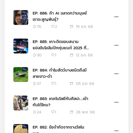
เครือ
ข่าย
EP. 886: ถ้า AI ฉลาดกว่ามนุษย์
วิทยุ
เราจะสูญพันธุ์?
ไทย
76
2
19 ธ.ค. 68
พี
บี
EP. 885: เกาะติดขอบสนาม
เอส
แข่งขันโอลิมปิกหุ่นยนต์ 2025 ที่
สิงคโปร์
30
1
12 ธ.ค. 68
แผนที่
EP. 884: ทำไมสัตว์บางชนิดถึงมี
วิทยุ
ลายขาว-ดำ
เครือ
37
1
05 ธ.ค. 68
ข่าย
EP. 883: เทคโนโลยีกับศิลปะ...เข้า
กันได้ไหม?
24
1
28 พ.ย. 68
EP. 882: ข้อจำกัดจากรางวัลโน