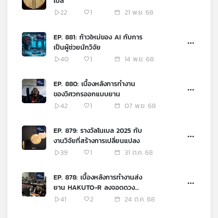
เบล
22
1
21 พ.ย. 68
EP. 881: ก้าวใหม่ของ AI กับการ
เป็นผู้ช่วยนักวิจัย
40
1
14 พ.ย. 68
EP. 880: เบื้องหลังการทำงาน
ของวิศวกรออกแบบยาน
42
1
07 พ.ย. 68
EP. 879: รางวัลโนเบล 2025 กับ
งานวิจัยที่สร้างการเปลี่ยนแปลง
39
1
31 ต.ค. 68
EP. 878: เบื้องหลังการทำงานส่ง
ยาน HAKUTO-R ลงจอดดวง
จันทร์ผ่านประสบการณ์คนไทย
41
2
24 ต.ค. 68