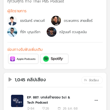
ทุกวันศุกร์ ทาง Thai PBS Podcast
คุณ
ผู้จัดรายการ
เพลง
ธรณินทร์ เทพวงค์
ดร.พงศกร สายเพ็ชร์
ที่รัก บุญปรีชา
ณัฐนนท์ ดวงสูงเนิน
บทความ
ช่องทางรับฟังเพิ่มเติม
ข่าว
และ
กิจกรรม
1,045 คลิปเสียง
จัดเรียง
เกี่ยว
กับ
เรา
EP. 887: บทส่งท้ายของ Sci &
Tech Podcast
84
26
26 ธ.ค. 68