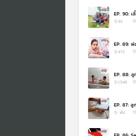
EP. 90: เล
92
EP. 89: พ่อ
472
EP. 88: ลู
1,546
EP. 87: ลู
พัน
EP. 86: Se