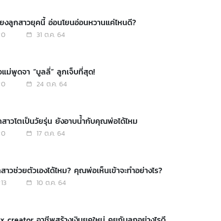
ี้ยงลูกสาวยุคนี้ อ่อนโยนอ่อนหวานแค่ไหนดี?
0
31 ต.ค. 64
แม่พูดจา “บูลลี่” ลูกเจ็บที่สุด!
0
24 ต.ค. 64
กสาวโตเป็นวัยรุ่น ยังอาบน้ำกับคุณพ่อได้ไหม
0
17 ต.ค. 64
กสาวช่วยตัวเองได้ไหม? คุณพ่อเห็นเข้าจะทำอย่างไร?
13
10 ต.ค. 64
x creator อาชีพสร้างเงินยุคใหม่ คุยกับลูกอย่างไรดี