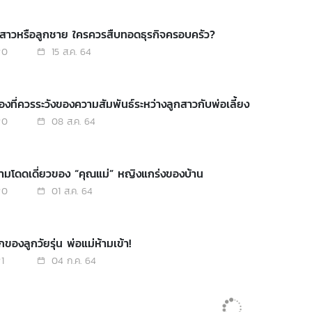
ูกสาวหรือลูกชาย ใครควรสืบทอดธุรกิจครอบครัว?
0
15 ส.ค. 64
่องที่ควรระวังของความสัมพันธ์ระหว่างลูกสาวกับพ่อเลี้ยง
0
08 ส.ค. 64
ามโดดเดี่ยวของ “คุณแม่” หญิงแกร่งของบ้าน
0
01 ส.ค. 64
ของลูกวัยรุ่น พ่อแม่ห้ามเข้า!
1
04 ก.ค. 64