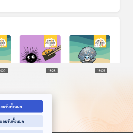
5:00
15:25
15:05
ข์
EP. 220: อูนิ นุ่ม
EP. 215: ไข่มุก
ยเป็น
อร่อยในหอยเม่น
อัญมณีแห่งท้องทะเล
สียง
นานาสัตว์สารพัดเสียง
นานาสัตว์สารพัดเสียง
อมรับทั้งหมด
่ยอมรับทั้งหมด