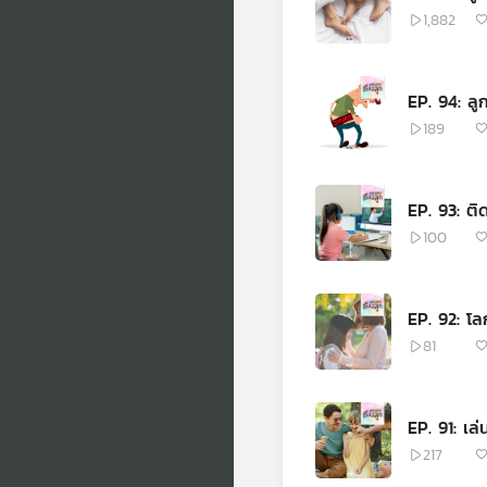
1,882
EP. 94: ลู
189
EP. 93: ติ
100
EP. 92: โล
81
EP. 91: เล่
217