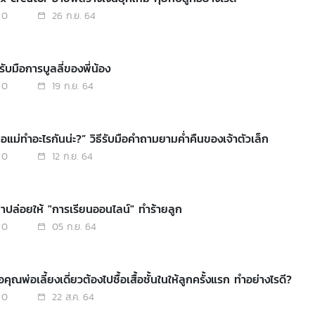
0
26 ก.ย. 64
ีรับมือการบูลลี่ของพี่น้อง
0
19 ก.ย. 64
่อแม่ทำอะไรกันน่ะ?” วิธีรับมือคำถามยามค่ำคืนของเจ้าตัวเล็ก
0
12 ก.ย. 64
่าปล่อยให้ "การเรียนออนไลน์" ทำร้ายลูก
0
05 ก.ย. 64
่อคุณพ่อเลี้ยงเดี่ยวต้องไปซื้อเสื้อชั้นในให้ลูกครั้งแรก ทำอย่างไรดี?
0
22 ส.ค. 64