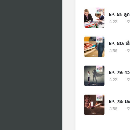
EP. 81: ล
22
EP. 80: เรื
56
EP. 79: คว
22
EP. 78: โลก
58