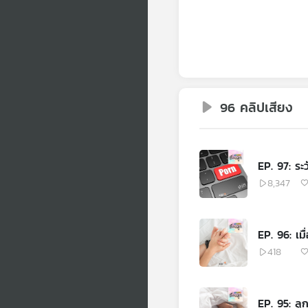
96 คลิปเสียง
EP. 97: ระว
8,347
EP. 96: เมื
418
EP. 95: ลู