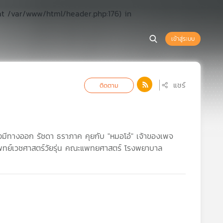
at /var/www/html/header.php:176) in
เข้าสู่ระบบ
แชร์
ติดตาม
ื่องมีทางออก รัชดา ธราภาค คุยกับ "หมอโอ๋" เจ้าของเพจ
แพทย์เวชศาสตร์วัยรุ่น คณะแพทยศาสตร์ โรงพยาบาล