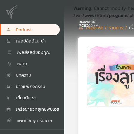
Warning
: Cannot modify he
/var/www/html/programs.p
Podcast /
รายการ /
เร
Podcast
เพลย์ลิสต์แนะนำ
เพลย์ลิสต์ของคุณ
เพลง
บทความ
ข่าวและกิจกรรม
เกี่ยวกับเรา
เครือข่ายวิทยุไทยพีบีเอส
แผนที่วิทยุเครือข่าย