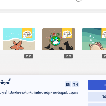
15:15
15:31
1
EP. 233: ดาวทะเล
EP. 226: โรคจากสัตว์
EP. 235: หอยสัง
กับความลับของ
สู่คน โรคติดต่อที่ต้อง
จากอสูรร้ายกลา
ร่างกาย
ระวัง!
หอยทะเล
นานาสัตว์สารพัดเสียง
นานาสัตว์สารพัดเสียง
นานาสัตว์สารพัดเ
้คุกกี้
EN
TH
ย
บคุกกี้ โปรดศึกษาเพิ่มเติมที่นโยบายคุ้มครองข้อมูลส่วนบุคคล
ไม