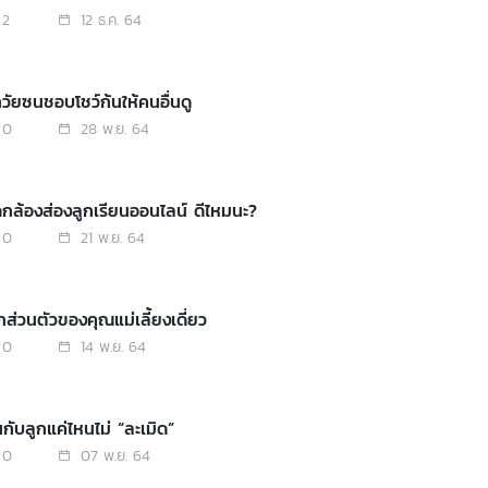
2
12 ธ.ค. 64
กวัยซนชอบโชว์ก้นให้คนอื่นดู
0
28 พ.ย. 64
ดกล้องส่องลูกเรียนออนไลน์ ดีไหมนะ?
0
21 พ.ย. 64
กส่วนตัวของคุณแม่เลี้ยงเดี่ยว
0
14 พ.ย. 64
นกับลูกแค่ไหนไม่ “ละเมิด”
0
07 พ.ย. 64