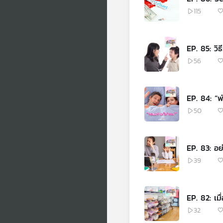
115
EP. 85: วิธ
56
EP. 84: “พ
50
EP. 83: อย
39
EP. 82: เมื
32