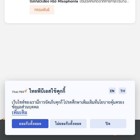
โรคกลัวเสียง หรือ Misophonia
เป็นโรคที่เกิดจากการทำอะไรบาง
คุณ
สิ่งบางอย่างให้เกิดเสียง เมื่อเด็กที่เป็นโรคนี้ได้ยินก็ทำให้เกิดอาการ
กรรมพันธ์
หวาดกลัว วิตกกังวล ซึ่งส่งผลต่อสุขภาพจิต และพันธุกรรมอาจเป็น
หนึ่งในสาเหตุของโรคนี้ด้วย โดยจะพบได้บ้างในเด็กที่มีภาวะสมาธิสั้น
ที่สำคัญการโอบกอด ไม่ได้ช่วยเยียวยาหรือบรรเทาอาการกลัวได้เลย
เพลง
เพราะขนาดแค่เสียงกดปากกา เสียงเคาะต่าง ๆ เสียงเคี้ยวอาหาร
หรือแม้แต่เสียงถอนหายใจ ก็ทำให็เด็ก ๆ ที่เป็นโรคนี้หวาดกลัวขึ้นมา
ได้
บทความ
แพทย์จาก สถาบันแห่งชาติเพื่อการพัฒนาเด็กและครอบครัว
มหาวิทยาลัยมหิดล มาเล่าเรื่องนี้และเรื่องความกลัว หรือ โฟเบีย
(Phobia) ให้ฟังในรายการ โรงหมอ ค่ะ
ข่าว
และ
กิจกรรม
ไทยพีบีเอสใช้คุกกี้
EN
TH
ดาวน์โหลด Thai PBS Podcast Application
เว็บไซต์ของเรามีการจัดเก็บคุกกี้ โปรดศึกษาเพิ่มเติมที่นโยบายคุ้มครอง
ข้อมูลส่วนบุคคล
เกี่ยว
เพิ่มเติม
กับ
เรา
ยอมรับทั้งหมด
ไม่ยอมรับทั้งหมด
ปิด
Ⓒ 2020 องค์การกระจายเสียงและแพร่ภาพสาธารณะแห่งประเทศไทย