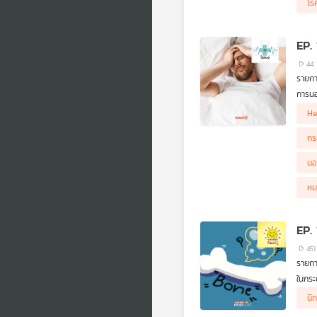
โร
EP.
44
รายก
การนอ
การออ
He
กระดู
โรงหม
กร
นอ
หม
EP. 
451
รายกา
ในกระ
ประตู
นิ