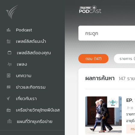
Podcast
เพลย์ลิสต์แนะนำ
เพลย์ลิสต์ของคุณ
ตอน
(147)
รายการ
เพลง
บทความ
ผลการค้นหา
147
ราย
ข่าวและกิจกรรม
เกี่ยวกับเรา
EP.
18
เครือข่ายวิทยุไทยพีบีเอส
รายก
แผนที่วิทยุเครือข่าย
อายุย
ขึ้นไ
กร
เจ็บป