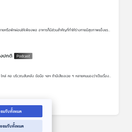
งกายหรือพักผ่อนให้เพียงพอ อาหารก็มีส่วนสำคัญที่ทำให้ร่างกายมีสุขภาพแข็งแรง
ารลดอาการหรือภาวะนี้ได้ ในช่วงฤดูหนาวอาหารอะไรที่นักโภชนาการแนะนำ และชนิด
องปกติ
่า ไหล่ คอ บริเวณสันหลัง ข้อมือ ฯลฯ ถ้ามีเสียงเฉย ๆ หลายคนมองว่าเป็นเรื่อง
นแต่เสียงนั้นเกิดขึ้นจากสภาพร่างกายที่เป็นมาตั้งแต่กำเนิด เสียงดังที่เกิดขึ้น
 รายการ โรงหมอ เล่าให้ฟังค่ะ
อมรับทั้งหมด
นี้ แต่การศึกษาปัจจุบันกลับพบโรคหรือภาวะนี้ในคนที่มีอายุน้อยมากขึ้น
่ยอมรับทั้งหมด
ับคนอายุน้อย ส่วนหนึ่งเกิดจากการเลี่ยงเจอแสงแดดจนทำให้คนไทย โดยเฉพาะ
iPBSPodcast
thaipbsradio
Vitamin D