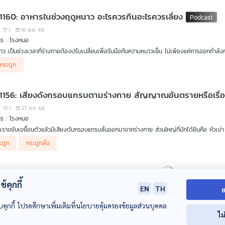
 1160: อาหารในช่วงฤดูหนาว อะไรควรกินอะไรควรเลี่ยง
1
10 พ.ย. 68
าร : โรงหมอ
าว เป็นช่วงเวลาที่ร่างกายต้องปรับเปลี่ยนเพื่อรับมือกับความหนาวเย็น ไม่เพียงแค่การออกกำลั
กนี้มีการศึกษาวิจัยยังพบว่า #โรคซึมเศร้า มีความสัมพันธ์กับฤดูหนาว อาหารก็เป็นตัวช่วยในก
ปกระดูก
เลี่ยง รายการ โรงหมอ เล่าให้ฟังค่ะ
 1156: เสียงดังกรอบแกรบตามร่างกาย สัญญาณอันตรายหรือเรื่
1
27 ต.ค. 68
าร : โรงหมอ
ี่เราขยับเขยื้อนตัวแล้วมีเสียงดับกรอบแกรบลั่นออกมาจากร่างกาย ส่วนใหญ่ที่มักได้ยินคือ หัวเข
่เกิดขึ้นกับร่างกายได้ แต่หากมีการเจ็บตึงปวดขึ้นมาร่วมด้วย เรื่องนี้อาจจำเป็นต้องถึงมือหมอ เว้
ะดูก
กระดูกลั่น
ายหรือไม่ แบบไหนต้องไปหาหมอ แล้วการหักนิ้ว หักข้อ หรือสะบัดคอแล้วมีเสียง อันตรายหรือไม่
 1148: วัยรุ่นวัยทำงานคนเมือง เสี่ยงกระดูกพรุนกระดูกบาง
้คุกกี้
1
29 ก.ย. 68
EN
TH
ย
าร : โรงหมอ
บคุกกี้ โปรดศึกษาเพิ่มเติมที่นโยบายคุ้มครองข้อมูลส่วนบุคคล
ะดูกพรุน หรือ กระดูกบาง ส่วนใหญ่เราจะโฟกัสไปที่กลุ่มคนสูงวัยซึ่งเสี่ยงต่อการเกิดโรคหรือภาวะ
ไม
ะเทศไทยมีแสงแดดส่องสว่างทั้งปี ปัจจุบันพบว่าโรคกระดูกพรุน หรือภาวะกระดูกบาง เกิดขึ้นก
alth
podcast
Rongmhor
Thai PBS Podcast
thaipbs
Tha