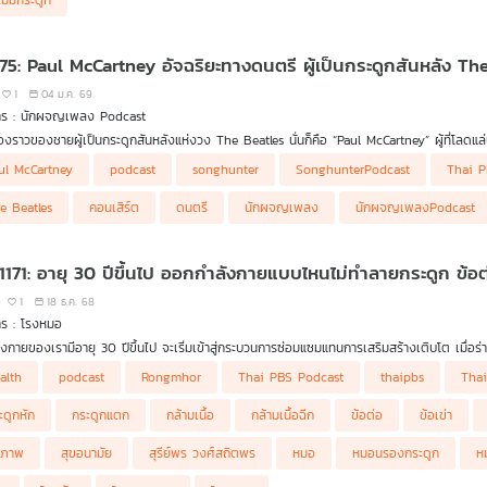
ไม่มีกระดูก
 75: Paul McCartney อัจฉริยะทางดนตรี ผู้เป็นกระดูกสันหลัง Th
1
04 ม.ค. 69
าร : นักผจญเพลง Podcast
ื่องราวของชายผู้เป็นกระดูกสันหลังแห่งวง The Beatles นั่นก็คือ “Paul McCartney” ผู้ที่โลดแล่น
บของวงการดนตรีทั่วโลก
งราวของ Paul McCartney ตั้งแต่จุดเริ่มต้นในการเป็นสมาชิกวงในตำนานระดับโลก และเปิดปมขัด
ul McCartney
podcast
songhunter
SonghunterPodcast
Thai P
ิงแล้ว เขาคืออัจฉริยะทางด้านดนตรี หรือ จอมจอมเผด็จการแห่งวงสี่เต่าทอง หาคำตอบพร้อ
e Beatles
คอนเสิร์ต
ดนตรี
นักผจญเพลง
นักผจญเพลงPodcast
 1171: อายุ 30 ปีขึ้นไป ออกกำลังกายแบบไหนไม่ทำลายกระดูก ข้อต่
1
18 ธ.ค. 68
าร : โรงหมอ
ร่างกายของเรามีอายุ 30 ปีขึ้นไป จะเริ่มเข้าสู่กระบวนการซ่อมแซมแทนการเสริมสร้างเติบโต เมื่
ัน จำเป็นต้องเพิ่มความระมัดระวังเรื่องการบาดเจ็บโดยเฉพาะที่ข้อต่อ กระดูก และกล้ามเนื้อ 
alth
podcast
Rongmhor
Thai PBS Podcast
thaipbs
Tha
ิด และวิธีเสริมสมรรถภาพร่างกายอย่างไรให้ปลอดภัยไม่บาดเจ็บ รายการ โรงหมอ เล่าให้ฟังค่ะ
ะดูกหัก
กระดูกแตก
กล้ามเนื้อ
กล้ามเนื้อฉีก
ข้อต่อ
ข้อเข่า
ขภาพ
สุขอนามัย
สุรีย์พร วงศ์สถิตพร
หมอ
หมอนรองกระดูก
ห