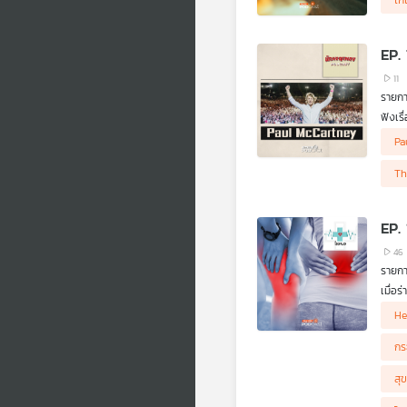
ไก่
EP.
11
รายก
ฟังเร
ต้นแบ
เรื่อ
Pa
แท้จร
Th
EP.
46
รายก
เมื่อ
เช่นก
He
วิธีค
กร
สุ