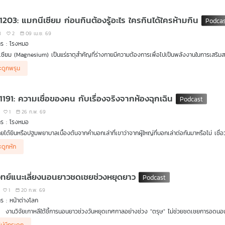
 1203: แมกนีเซียม ก่อนกินต้องรู้อะไร ใครกินได้ใครห้ามกิน
8
2
09 เม.ย. 69
าร : โรงหมอ
เซียม (Magnesium) เป็นแร่ธาตุสำคัญที่ร่างกายมีความต้องการเพื่อไปเป็นพลังงานในการเสริม
ลังมีการโฆษณาถึงคุณสมบัติต่าง ๆ ทั้งช่วยในการคลายความเครียด เพิ่มประสิทธิภาพการนอนหลับ
ะดูกพรุน
ู้อะไรบ้าง ใครห้ามกิน แล้วหากไม่กินเป็นประเภทเม็ดอาหารเสริม สามารถหาแร่ธาตุนี้จากอาหารปกต
 1191: ความเชื่อของคน กับเรื่องจริงจากห้องฉุกเฉิน
1
26 ก.พ. 69
าร : โรงหมอ
ยได้ยินหรือปฐมพยาบาลเบื้องต้นจากคำบอกเล่าที่เขาว่าจากผู้ใหญ่ที่บอกเล่าต่อกันมาหรือไม่ เชื่
้เอายาสีฟันมาป้ายจะได้เย็น ๆ ซึ่งจริง ๆ ผิดอย่างมาก เพราะเมื่อป้ายยาสีฟันแล้วไปโรงพยาบาล ห
ะดูกหัก
รือแม้แต่คนที่โดนไฟดูดให้เอาร่างไปฝังดินแบบหัวโผล่พ้นบนดินเพราะเชื่อว่าไฟฟ้าที่อยู่ในตัวจะได้
วิทย์แนะเลี่ยงนอนยาวชดเชยช่วงหยุดยาว
1
20 ก.พ. 69
ร : หน้าต่างโลก
งานวิจัยเกาหลีใต้ชี้การนอนยาวช่วงวันหยุดเทศกาลอย่างช่วง "ตรุษ" ไม่ช่วยชดเชยการอดนอนร
คดีฟ้องร้องปีกไก่ไม่มีกระดูกในสหรัฐฯ