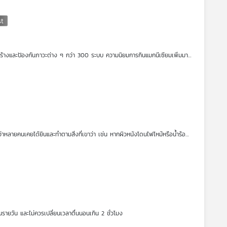
สร้างและป้องกันภาวะต่าง ๆ กว่า 300 ระบบ ความนิยมการกินแมกนีเซียมเพิ่มมาก
 ลดการเกิดโรคหรือภาวะบางชนิด ฯลฯ แต่ก็ใช่ว่าทุกคนจะกินได้ ก่อนจะซื้อมากิน
ิได้อย่างไร รายการ โรงหมอ เล่าให้ฟังค่ะ
อว่าหลายคนเคยได้ยินและทำตามสิ่งที่เขาว่า เช่น หากผิวหนังโดนไฟไหม้หรือน้ำร้อน
มอก็จะเลาะ ขูด ล้างยาสีฟันนั้นออก ทำให้ผู้ได้รับบาดเจ็บจะต้องเจ็บซ้ำซ้อนไป
ไหลออกไปกับดิน ยังมีความเชื่ออะไรอีกบ้างที่เข้าใจผิด รายการ โรงหมอ เล่าให้ฟัง
ายวัน และไม่ควรเปลี่ยนเวลาตื่นนอนเกิน 2 ชั่วโมง