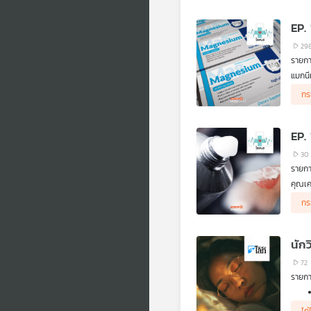
EP.
29
รายก
แมกนี
ขึ้นห
กร
ต้องร
EP.
30
รายก
คุณเค
ลวกให
กร
อีก ห
ค่ะ
นัก
72
รายกา