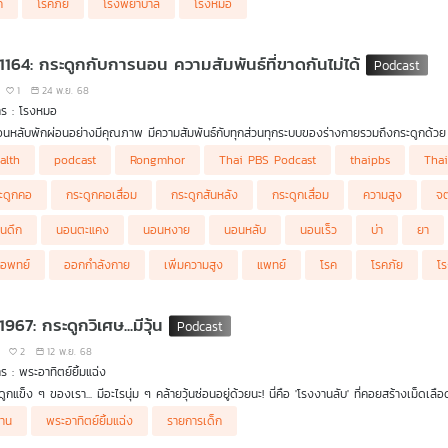
ค
โรคภัย
โรงพยาบาล
โรงหมอ
 1164: กระดูกกับการนอน ความสัมพันธ์ที่ขาดกันไม่ได้
1
24 พ.ย. 68
าร : โรงหมอ
นหลับพักผ่อนอย่างมีคุณภาพ มีความสัมพันธ์กับทุกส่วนทุกระบบของร่างกายรวมถึงกระดูกด้วย 
กกำลังกาย และกรรมพันธ์ุ การนอนมีส่วนสำคัญอย่างยิ่งต่อความสูงในอนาคตของเด็กอย่างมากอ
alth
podcast
Rongmhor
Thai PBS Podcast
thaipbs
Tha
กเป็นอย่างมาก นอนหงาย นอนคว่ำ นอนตะแคง บางท่าหากนอนผิดมีโอกาสทำให้กระดูกเสื่อมได้โ
อ เล่าให้ฟังค่ะ
ะดูกคอ
กระดูกคอเสื่อม
กระดูกสันหลัง
กระดูกเสื่อม
ความสูง
จ
นดึก
นอนตะแคง
นอนหงาย
นอนหลับ
นอนเร็ว
บ่า
ยา
อพทย์
ออกกำลังกาย
เพิ่มความสูง
แพทย์
โรค
โรคภัย
โ
1967: กระดูกวิเศษ...มีวุ้น
2
12 พ.ย. 68
ร : พระอาทิตย์ยิ้มแฉ่ง
ดูกแข็ง ๆ ของเรา... มีอะไรนุ่ม ๆ คล้ายวุ้นซ่อนอยู่ด้วยนะ! นี่คือ 'โรงงานลับ' ที่คอยสร้างเม็
ค้นหาความลับว่า 'วุ้นมหัศจรรย์' ในกระดูก " มีส่วนช่วยให้เราเติบโตและแข็งแรงได้อย่างไร ติดตา
ทาน
พระอาทิตย์ยิ้มแฉ่ง
รายการเด็ก