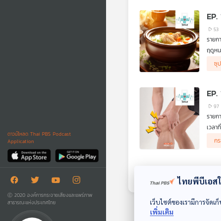
EP.
53
รายก
ฤดูหน
นอกจา
ซุ
ใดควร
EP.
97
รายก
เวลาท
ดาวน์โหลด Thai PBS Podcast
ปกติที
กร
Application
อันตร
EP.
ไทยพีบีเอสใช
57
รายก
Ⓒ 2020 องค์การกระจายเสียงและแพร่ภาพ
เว็บไซต์ของเรามีการจัดเก็
สาธารณะแห่งประเทศไทย
โรคกร
เพิ่มเติม
แม้ปร
He