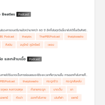
e Beatles
ในวงการดนตรีมาแล้วกว่ามากกว่า 60 ปี อีกทั้งในทุกวันนี้เขายังได้ขึ้นเป็นศิลปิน
แย้งที่ทำให้ The Beatles มาถึงจุดแตกหัก ร่วมหาคำตอบไปด้วยกันว่าชายคนนี้
BS Podcast
thaipbs
ThaiPBSPodcast
thaipbsradio
มกันในได้ในรายการ #นักผจญเพลงPodcast
ศิลปิน
อนุรักษ์ ภูมิทรัพย์
เพลง
อ และกล้ามเนื้อ
อร่างกายได้รับบาดเจ็บการซ่อมแซมจะใช้ระยะเวลาที่ยาวนานขึ้น การออกกำลังกายก็
เพราะการบาดเจ็บมีโอกาสรุนแรงได้ สำหรับคนวัยนี้หากต้องการออกกำลังกายควรปรับ
iPBSPodcast
thaipbsradio
กระดูกร้าว
กระดูกสันหลัง
จตุพล คงถาวรสกุล
ทำลายกระดูก
บาดเจ็บ
ยา
มอพทย์
หัวเข่า
ออกกำลังกาย
เล่นกีฬา
แพทย์