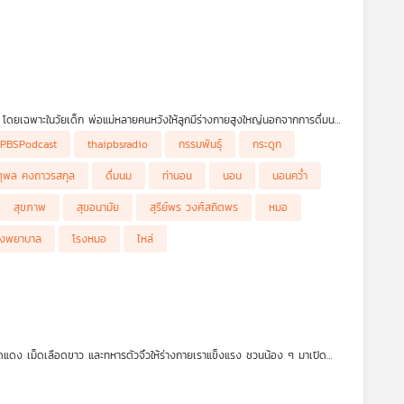
โดยเฉพาะในวัยเด็ก พ่อแม่หลายคนหวังให้ลูกมีร่างกายสูงใหญ่นอกจากการดื่มนม
ีกด้วย ส่วนในผู้ใหญ่นอกจากเวลานอนที่ดีแล้ว ท่าทางการนอนยังสำคัญต่อ
iPBSPodcast
thaipbsradio
กรรมพันธุ์
กระดูก
ดยเฉพาะอายุ 45 ปี ขึ้นไป นอนท่าไหนดี หมอนที่นอนควรเป็นแบบไหน รายการ
ตุพล คงถาวรสกุล
ดื่มนม
ท่านอน
นอน
นอนคว่ำ
สุขภาพ
สุขอนามัย
สุรีย์พร วงศ์สถิตพร
หมอ
รงพยาบาล
โรงหมอ
ไหล่
ดเลือดแดง เม็ดเลือดขาว และทหารตัวจิ๋วให้ร่างกายเราแข็งแรง ชวนน้อง ๆ มาเปิด
มได้ในรายการพระอาทิตย์ยิ้มแฉ่ง