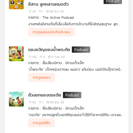
อีสาน ลูกหลานหมดตัว
เครือ
30
1
08 มี.ค. 69
ข่าย
รายการ : The Active Podcast
วิทยุ
งานศพในอีสานเป็นที่เลื่องลือถึงการจัดงานที่ยิ่งใหญ่สมฐานะ ลูก
ไทย
หลานหลายบ้านใช้เม็ดเงินหลายแสนบาท กับการจัดเลี้ยงแขกเหรื่อ
.
พี
การดูแลแบบประคับประคอง
หลักร้อยพันชีวิตตามขนบที่สืบทอดกันมา ว่ากันว่าเพื่อให้เกียรติผู้วาย
แต่สำหรับลูกหลานบางบ้าน อาจทิ้งไว้ซึ่งภาระทางการเงินและทางใจ
บี
ชนเป็นครั้งสุดท้าย
อย่างประเมินค่ามิได้
.
เอส
The Active คุยกับ มิ้ว-อริสา โพธิ์ชัยสาร ลูกโทนอีสานที่เผชิญกับ
ของขวัญของน้ำพระทัย
ความตายครั้งแรกในวัย 15 ปี งานศพของแม่ถูกจัดอย่างยิ่งใหญ่ตาม
ในวันนั้น กลายเป็นจุดเปลี่ยนสำคัญให้กลับมาตั้งคำถามถึงรูปแบบการ
ขนบท้องถิ่น มิ้วใช้ทรัพย์สินเงินทอง แรงกาย และแรงใจทั้งหมดใน
จัดงานศพอีสาน ว่าเป็นไปได้ไหม หากเราได้ออกแบบงานศพที่
.
150
0
17 ก.พ. 69
การดูแลพิธีศพ จนแทบไม่เหลือเวลาให้เสียใจ
ประหยัด อบอุ่น มีความหมาย และตรงตามความประสงค์ของผู้วาย
ปลายปี 67 เธอได้จัดพิธีอีกครั้งในงานศพของพ่อ มิ้วใช้เวลากว่า 5 ปี
รายการ : สื่อเสียงนิทาน : นิทานเด็กเล็ก
ชนม์อย่างแท้จริง
ในการวางแผนและออกแบบวาระสุดท้ายร่วมกับพ่อ ผ่านการใช้สมุด
แผนที่
“น้ำพระทัย” เด็กหญิงตากลม ผมยาว แก้มป่อง เธอได้รับตุ๊กตาหมี
เบาใจ พิธีในงานเกิดขึ้นอย่างเรียบง่ายและสวยงามตรงตามเจต
วิทยุ
สีชมพูและลูกโป่งเป็นของขวัญวันเกิดจากคุณพ่อคุณแม่ เธอดีใจมาก
จำนงค์ของผู้ตาย และยังต่อองค์ความรู้ด้านการดูแลแบบประคับ
การดูแลของ
เลยเอาลูกโป่งติดตัวแล้ววิ่งเล่นทั่วบ้าน แต่ลูกโป่งดันเกี่ยวกับกิ่งไม้จน
เครือ
ประคอง การวางแผนดูแลสุขภาพล่วงหน้าให้กับพ่อแก่ แม่เฒ่า และ
แตก เธอร้องไห้และเสียใจมากที่ดูแลของขวัญได้ไม่ดี แล้วแบบนี้คุณ
ข่าย
ผู้คนในชุมชนใน จ.ขอนแก่น จนถึงปัจจุบัน
แม่จะทำยังไงดีนะ มาฟังกัน
ถั่วงอกของตอเต้ย
161
1
04 พ.ย. 68
รายการ : สื่อเสียงนิทาน : นิทานเด็กเล็ก
“ตอเต้ย” อยากปลูกถั่วงอกให้คุณแม่เอาำว้ใช้ทำอาหารให้กิน เขาเลย
ลงมือปลูกต้นถั่วงอกกับคุณแม่อย่างตั้งใจ แต่ดูเหมือนตอเต้ยจะดูแล
การดูแลใส่ใจ
และรดน้ำมากเกินไป จึงทำให้ต้นถั่วงอกเน่าตาย แล้วตอเต้ยจะทำยังไง
มาฟังกัน