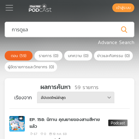
เข้าสู่ระบบ
Podcast
Advance Search
ตอน
(59)
รายการ
(0)
บทความ
(0)
ข่าวและกิจกรรม
(0)
เพล
ย์
ผู้จัดรายการและวิทยากร
(0)
ลิ
สต์
แนะนำ
ผลการค้นหา
59
รายการ
เรียงจาก
อัปเดตใหม่ล่าสุด
เพล
ย์
EP. 158: นิทาน คุณยายของสามสีหาย
ลิ
แล้ว
สต์
ของ
67
0
19 ก.ค. 69