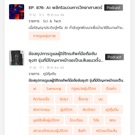
EP. 876: AI พลิกโฉมวงการวิทยาศาสตร์
52
2
10 ต.ค. 68
รายการ : Sci & Tech
เมื่อปัญญาประดิษฐ์หรือ AI กำลังถูกพัฒนาเพื่อนำมาใช้ในงานด้าน
ต่าง ๆ มากขึ้น ขณะเดียวกันก็มีการทดสอบในห้องทดลองเพื่อต่อย
การดูแลสุขภาพ
อดในการทำงานด้านอื่น ๆ จนนำมาสู่การใช้งานจริง ชวนฟัง 5
ตัวอย่างของการนำ AI มาใช้ทั้งการดูแลสุขภาพ วิเคราะห์ข้อมูลเชิง
ลึก ศึกษาด้านสิ่งแวดล้อม การประมวลผลควอนตัม และพลังงาน
ข้อสรุปการดูแลผู้ใช้โทรศัพท์มือถือซัม
สะอาดที่จะเป็นก้าวต่อไปของโลกในอนาคต
ซุง11 รุ่นที่มีปัญหาหน้าจอเป็นเส้นแนวตั้ง
/ ผักกาดหอม มีแคลเซียมเทียบเท่า
20
1
19 ส.ค. 68
กุ้งแห้งกับนม จริงหรือ
รายการ : ภูมิคุ้มกัน
ข้อสรุปการดูแลผู้ใช้โทรศัพท์มือถือซัมซุง11 รุ่นที่มีปัญหาหน้าจอเป็น
เส้นแนวตั้ง
สำหรับกลุ่ม "คนที่ซ่อมแล้ว"
ai
Samsung
กฎหมายผู้บริโภค
กุ้งแห้ง
มีแถลงการณ์ร่วมชี้แจงจากบริษัท ไทยซัมซุง อิเลคโทรนิคส์ จำกัด
• ไปซ่อมด้วยอาการเส้นแนวตั้งบนหน้าจอ และชำระค่าซ่อมที่ศูนย์
สำหรับกลุ่ม "คนที่ยังไม่ได้ซ่อม" มี 3 ทางเลือกให้พิจารณา ได้แก่
และ สภาองค์กรของผู้บริโภค ซึ่งได้ข้อสรุปร่วมกันในการดูแลผู้ใช้
บริการหรือตัวแทนของซัมซุง ก่อนวันที่ 7 ก.ค. 2568
ทางเลือกที่ 1 : ซ่อมแซมเครื่องเดิมโดยไม่คิดค่าใช้จ่าย
คิดก่อนเชื่อ
ซัมซุง
ซื้อขาย
นม
โทรศัพท์มือถือซัมซุงจำนวน 11 รุ่นที่มีอาการเส้นแนวตั้งปรากฎบนหน้า
• สิ่งที่ต้องทำ : เตรียมหลักฐานภาพถ่าย ใบเสร็จ หรือ ใบสั่งซ่อม
ทางเลือกที่ 2 : แลกคูปองส่วนลดสำหรับซื้อเครื่องใหม่
จอ โดยบริษัทฯ เสนอทางเลือกให้แก่ผู้ใช้ คือ
หรือ หลักฐานการชำระเงิน (อย่างใดอย่างหนึ่ง)
ทางเลือกที่ 3 : รับซื้อเครื่องเดิมคืน
ผักกาดหอม
ผู้บริโภค
พิษวิทยา
ภูมิคุ้มกัน
• วิธียื่น : สแกน QR Code ในภาพ โดยยื่นผ่านช่องทางของสภา
• สิ่งที่ต้องทำ : สแกน QR Code ในภาพ เพื่อดูรายละเอียดและ
ผู้บริโภค ที่ลิงก์
เตรียมยื่นเอกสารกับซัมซุง ที่
http://www.tcc.or.th/samsung-greenline/
มูลนิธิเพื่อผู้บริโภค
ร้องเรียน
วิจัย
สคบ.
• ระยะเวลายื่น : ภายในวันที่ 20 ส.ค. 2568 นี้
ลิงก์
https://www.samsung.com/th/support/care-offers-
registration/
สภาองค์กรของผู้บริโภค
สินค้า
หน้าจอเป็นเส้น
• ระยะเวลายื่น : เริ่มยื่นได้ตั้งแต่วันที่ 21 ส.ค. 2568 - 21 ก.ย.