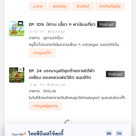
2568
อาหาร
แคลเซียม
โทรศัพท์
โทรศัพท์มือถือ
.
แต่ก็ยังมีคำถามจากผู้ใช้โทรศัพท์ซัมซุง รุ่นที่นอกเหนือจากที่แจ้งแต่มี
ปัญหาหน้าจอเป็นเส้นเหมือนกันว่าจะได้รับการแก้ไขหรือชดเชย
EP. 109: นิทาน เมี้ยว ๆ พาน้องเที่ยว
เยียวยาหรือไม่
172
1
10 ส.ค. 68
ฟังรายละเอียดจาก คุณโสภณ หนูรัตน์ หัวหน้าฝ่ายคุ้มครองและ
พิทักษ์สิทธิผู้บริโภค สภาองค์กรของผู้บริโภค
รายการ : หูยาวเล่าเรื่อง
.
หนูจี๊ดทำสวนดอกไม้และชวนเพื่อน ๆ มาช่วยดูแล จนดอกไม้เริ่ม
คิดก่อนเชื่อ กับ ดร.แก้ว กังสดาลอำไพ นักพิษวิทยา กับ ชนาธิป
เติบโต สามสีจึงพาน้อง ๆ ของเขามาเที่ยวที่สวน แต่ดันเผลอลืมดูแล
นิทานหูยาวเล่าเรื่อง ผลงานร่วมผลิตระหว่าง Thai PBS Podcast
การดูแลเด็ก
ไพรพงค์
น้อง ๆ ให้ดี จนพวกเขาวิ่งซุกซนทำกระถางแตก หนูจี๊ดเสียใจมาก
และ มหาวิทยาลัยหอการค้าไทย (UTCC)
ตอน ผักกาดหอม มีแคลเซียมมากกว่ากุ้งแห้งกับนม จริงหรือ
แล้วแบบนี้สามสีจะทำยังไงดีนะ
EP. 24: มรณานุสติสุดท้ายภายใต้ผ้า
เหลือง ของหลวงพ่อวิชิต ธมฺมชิโต
28
1
20 ก.ค. 68
รายการ : มิตรLife
ในวันที่สังคมไทยกลายเป็นสังคมสูงวัยโดยสมบูรณ์ ชุมชนสงฆ์เองก็ไม่
ได้ต่างกัน พระภิกษุจำนวนมากอาพาธ ไร้ญาติโยมดูแล และจบชีวิต
มิตรLife EP.นี้ ชวนฟังมุมมองจาก พระวิชิต ธมฺมชิโต จากมูลนิธิ
การดูแลผู้สูงอายุ
ลงอย่างเดียวดาย ในสังคมที่เคยมีพระเป็นที่พึ่ง ใครคือผู้ดูแลพระใน
สันติภาวัน เมื่อพระดูแลพระ ไม่ใช่แค่ความเมตตาที่เกิดขึ้น แต่คือการ
ยามอาพาธ
สร้างโมเดลการดูแลตัวเองในชุมชนทางธรรม ให้วัดยังสามารถทำ
หน้าที่ได้อย่างเต็มความหมาย แม้ในยามโรยรา และให้การปฏิบัติตน
ของพระสงฆ์ในช่วงสุดท้ายของชีวิตได้ถูกนำมาใช้อย่างเห็นผลได้จริง
ไทยพีบีเอสใช้คุกกี้
EN
TH