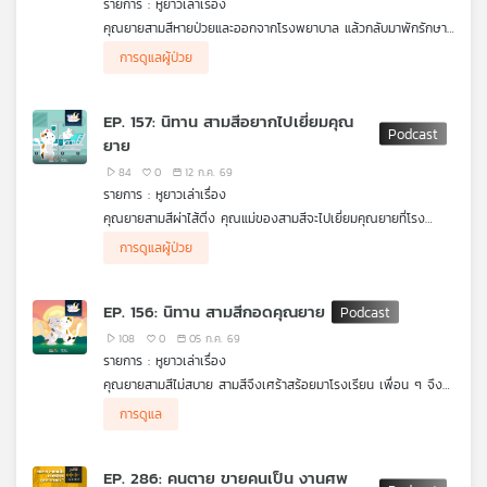
รายการ : หูยาวเล่าเรื่อง
คุณ
คุณยายสามสีหายป่วยและออกจากโรงพยาบาล แล้วกลับมาพักรักษา
ตัวต่อที่บ้าน คุณแม่ให้สามสีช่วยดูแลคุณยาย โดยมีหูยาวและมาช่วย
การดูแลผู้ป่วย
ทุกคนทำหน้าที่ดูแลคุณยายอย่างสนุกสนาน แต่เมื่อถึงเวลาที่คุณยาย
เพลง
ต้องรับประทานยา สามสีชอบทำยาหล่นหายและจะให้คุณยายกินยาก่อน
อาหารและหลังอาหารทีเดียวเลย คุณแม่มาเห็นเข้าเลยอธิบายเหตุผล
EP. 157: นิทาน สามสีอยากไปเยี่ยมคุณ
ว่าทำไม เราต้องการกินยาก่อนและหลังอาหารให้ฟัง
ยาย
บทความ
84
0
12 ก.ค. 69
รายการ : หูยาวเล่าเรื่อง
คุณยายสามสีผ่าไส้ติ่ง คุณแม่ของสามสีจะไปเยี่ยมคุณยายที่โรง
พยาบาล จึงต้องเอาสามสีและน้อง ๆ ไปฝากไว้บ้านของหูยาว แต่สาม
นิทานหูยาวเล่าเรื่อง ผลงานร่วมผลิตระหว่าง Thai PBS Podcast
การดูแลผู้ป่วย
ข่าว
สีอยากไปด้วย คุณแม่จึงต้องอธิบายว่าโรงพยาบาลเป็นแหล่งรวมเชื้อ
และ มหาวิทยาลัยหอการค้าไทย (UTCC)
และ
โรค กลัวจะติดเชื้อโรคมา เดี๋ยวถ้าไม่สบายคุณยายจะเครียดและจะไม่มี
ใครดูแลสามสีด้วย หูยาวและคุณแม่มาช่วยปลอบใจสามสีและน้อง ๆ
กิจกรรม
EP. 156: นิทาน สามสีกอดคุณยาย
มาเล่นเป็นหมอพยาบาล พอคุณยายกลับมา จะได้ช่วยกันดูแลคุณยาย
ได้
108
0
05 ก.ค. 69
รายการ : หูยาวเล่าเรื่อง
เกี่ยว
คุณยายสามสีไม่สบาย สามสีจึงเศร้าสร้อยมาโรงเรียน เพื่อน ๆ จึง
กับ
ช่วยกันปลอบใจ สามสีบอกว่าสามสีกอดคุณยายทุกวันและจะกอดให้
การดูแล
มากขึ้น เพราะคุณยายรักและตามใจสามสีมาก สามสีคิดว่าไม่มีใครรัก
เรา
สามสีเท่าคุณยาย ครูตาโตจึงบอกว่า การกอดเป็นการแสดงความรัก
และสร้างภูมิต้านทานให้ผู้ป่วยได้
EP. 286: คนตาย ขายคนเป็น งานศพ