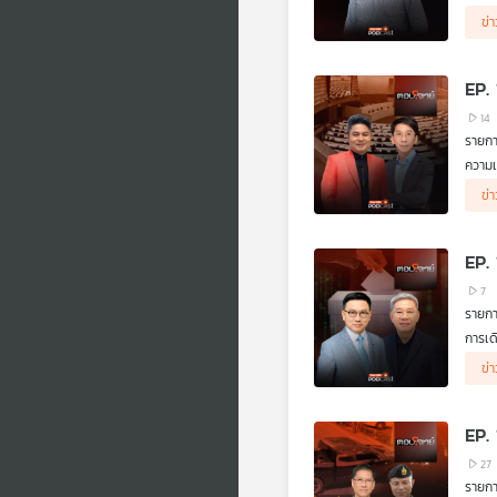
ผู้ร่
ข่
EP.
14
รายกา
ความเ
ผู้ร่
ข่
EP.
7
รายกา
การเด
รัฐบา
ผู้ร่
ข่
EP. 
27
รายกา