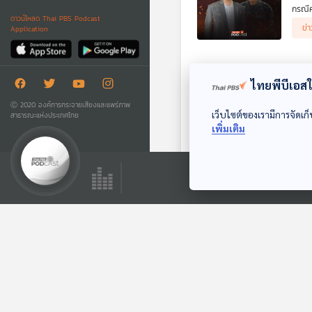
กรณีค
ดาวน์โหลด Thai PBS Podcast
ผู้ร่
ข่
Application
EP.
ไทยพีบีเอสใช
32
รายกา
Ⓒ 2020 องค์การกระจายเสียงและแพร่ภาพ
เว็บไซต์ของเรามีการจัดเก็
สาธารณะแห่งประเทศไทย
ข้อกล
เพิ่มเติม
ผู้ร่
ข่
EP.
18
รายกา
บทบาท
ผู้ร่
ข่
EP.
20