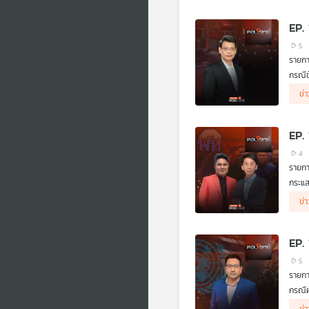
EP.
5
รายกา
กรณีข
ผู้ร่
ข่
EP. 
4
รายกา
กระแส
ผู้ร่
ข่
EP. 
5
รายกา
กรณีผ
และไม
ผู้ร่