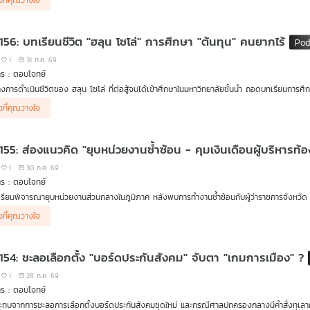
าวที่คุณวางใจ
รศ. ดร.ดุลยภาค ปรีชารัชช โครงการเอเชียตะวันออกเฉียงใต้ศึกษา ม.ธรรมศาสตร์
 156: บทเรียนชีวิต "ฮลุน โซโล่" การศึกษา "ต้นทุน" คนยากไร้
1
31 ก.ค. 69
ร : ตอบโจทย์
างการดำเนินชีวิตของ ฮลุน โซโล่ ที่ต่อสู้จนได้เข้าศึกษาในมหาวิทยาลัยชั้นนำ ถอดบทเรียนการ
วมรายการ
าวที่คุณวางใจ
ศ. ดร.สมพงษ์ จิตระดับ กรรมการบริหารกองทุนเพื่อความเสมอภาคทางการศึกษา (กสศ.)
155: ส่องแนวคิด "ยุบหน่วยงานซ้ำซ้อน - คุมเงินเดือนผู้บริหารท้อง
1
30 ก.ค. 69
ร : ตอบโจทย์
รียมพิจารณายุบหน่วยงานส่วนกลางในภูมิภาค หลังพบการทำงานซ้ำซ้อนกับผู้ว่าราชการจังหวัด 
วมรายการ
าวที่คุณวางใจ
รศ. ดร.โอฬาร ถิ่นบางเตียว คณะรัฐศาสตร์ฯ ม.บูรพา
รศ. ดร.ธนพร ศรียากูล ที่ปรึกษาคณะรัฐศาสตร์ ม.นอร์ทกรุงเทพ
 154: ชะลอเลือกตั้ง "บอร์ดประกันสังคม" จับตา "เกมการเมือง" ?
1
28 ก.ค. 69
ร : ตอบโจทย์
ทบจากการชะลอการเลือกตั้งบอร์ดประกันสังคมชุดใหม่ และกรณีศาลปกครองกลางมีคำสั่งทุเลาการบ