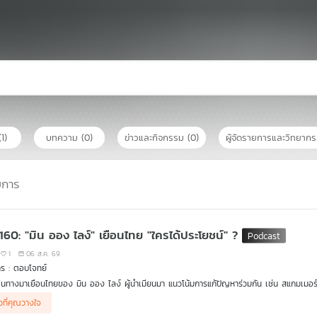
(1)
บทความ
(0)
ข่าวและกิจกรรม
(0)
ผู้จัดรายการและวิทยาก
ยการ
 160: "มิน ออง ไลง์" เยือนไทย "ใครได้ประโยชน์" ?
1
06 ส.ค. 69
ร : ตอบโจทย์
ินทางมาเยือนไทยของ มิน ออง ไลง์ ผู้นำเมียนมา แนวโน้มการแก้ปัญหาร่วมกัน เช่น สแกมเมอร
ยน
วมรายการ
าวที่คุณวางใจ
รศ. ดร.ปิติ ศรีแสงนาม คณะเศรษฐศาสตร์ จุฬาลงกรณ์มหาวิทยาลัย