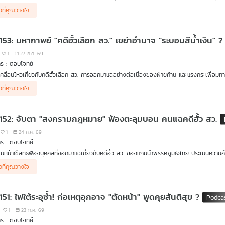
วมรายการ
าวที่คุณวางใจ
รศ. ดร.ษัษฐรัมย์ ธรรมบุษดี อดีตกรรมการประกันสังคม (บอร์ดประกันสังคม)
 153: มหากาพย์ "คดีฮั้วเลือก สว." เขย่าอำนาจ "ระบอบสีน้ำเงิน" ?
1
27 ก.ค. 69
ร : ตอบโจทย์
คลื่อนไหวเกี่ยวกับคดีฮั้วเลือก สว. การออกมาแฉอย่างต่อเนื่องของฝ่ายค้าน และแรงกระเพื่อมท
วมรายการ
าวที่คุณวางใจ
รศ. ดร.ปริญญา เทวานฤมิตรกุล คณะนิติศาสตร์ ม.ธรรมศาสตร์
เทพไท เสนพงศ์ อดีตสมาชิกสภาผู้แทนราษฎร
 152: จับตา "สงครามกฎหมาย" ฟ้องตะลุมบอน คนแฉคดีฮั้ว สว.
1
24 ก.ค. 69
ร : ตอบโจทย์
ินหน้าใช้สิทธิฟ้องบุคคลที่ออกมาแฉเกี่ยวกับคดีฮั้ว สว. ของแกนนำพรรคภูมิใจไทย ประเมินค
ล
วมรายการ
าวที่คุณวางใจ
รศ.สมชัย ศรีสุทธิยากร อดีตกรรมการการเลือกตั้ง (กกต.)
ดร.ดิเรกฤทธิ์ เจนครองธรรม ประธานสถาบันประชาธิปไตยสุจริต
151: ไฟใต้ระอุซ้ำ! ก่อเหตุอุกอาจ "ตัดหน้า" พูดคุยสันติสุข ?
1
23 ก.ค. 69
ร : ตอบโจทย์