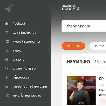
Podcast
เพลย์ลิสต์แนะนำ
เพลย์ลิสต์ของคุณ
ตอน
(158)
รายการ
เพลง
บทความ
ผลการค้นหา
158
รา
ข่าวและกิจกรรม
เกี่ยวกับเรา
EP.
5
เครือข่ายวิทยุไทยพีบีเอส
รายกา
แผนที่วิทยุเครือข่าย
การเด
อาเซี
ผู้ร่
ข่