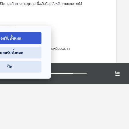
ชีวิต และทิศทางการพูดคุยเพื่อสันติสุขจังหวัดชายแดนภาคใต้
อมรับทั้งหมด
รณาของ กกต. และกรณีที่อาจถูกฟ้องฐานหมิ่นประมาท
่ยอมรับทั้งหมด
ปิด
พูชา"
และท่าทีของจีนต่อชาติอาเซียน