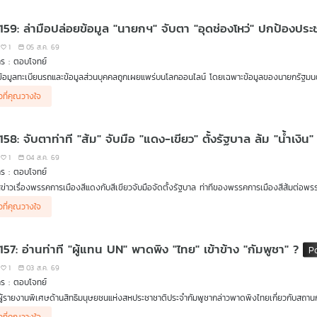
 159: ล่ามือปล่อยข้อมูล "นายกฯ" จับตา "อุดช่องโหว่" ปกป้องปร
1
05 ส.ค. 69
ร : ตอบโจทย์
้อมูลทะเบียนรถและข้อมูลส่วนบุคคลถูกเผยแพร่บนโลกออนไลน์ โดยเฉพาะข้อมูลของนายกรัฐมนต
วมรายการ
าวที่คุณวางใจ
ดร.โกเมน พิบูลย์โรจน์ ผู้เชี่ยวชาญด้านการรักษาความมั่นคงปลอดภัยไซเบอร์
158: จับตาท่าที "ส้ม" จับมือ "แดง-เขียว" ตั้งรัฐบาล ล้ม "น้ำเงิน"
1
04 ส.ค. 69
ร : ตอบโจทย์
ข่าวเรื่องพรรคการเมืองสีแดงกับสีเขียวจับมือจัดตั้งรัฐบาล ท่าทีของพรรคการเมืองสีส้มต่อพร
วมรายการ
าวที่คุณวางใจ
เทพไท เสนพงศ์ อดีตสมาชิกสภาผู้แทนราษฎร
รศ. ดร.ปริญญา เทวานฤมิตรกุล คณะนิติศาสตร์ ม.ธรรมศาสตร์
157: อ่านท่าที "ผู้แทน UN" พาดพิง "ไทย" เข้าข้าง "กัมพูชา" ?
1
03 ส.ค. 69
ร : ตอบโจทย์
ู้รายงานพิเศษด้านสิทธิมนุษยชนแห่งสหประชาชาติประจำกัมพูชากล่าวพาดพิงไทยเกี่ยวกับสถ
่เป็นธรรม
วมรายการ