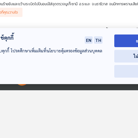
นร้ายยิงและขว้างระเบิดไปป์บอมบ์ใส่จุดตรวจบูเก๊ะซามี อ.ระแงะ จ.นราธิวาส จนมีทหารพรานเสีย
วมรายการ
าวที่คุณวางใจ
พล.ท.ภราดร พัฒนถาบุตร อดีตเลขาธิการสภาความมั่นคงแห่งชาติ
พล.ท.นรธิป โพยนอก แม่ทัพภาคที่ 4
 150: แกะรอย "ตัวละคร" ปมร้อน "ข้อกล่าวหา" คดีฮั้วเลือก สว. ?
้คุกกี้
1
22 ก.ค. 69
EN
TH
ย
ร : ตอบโจทย์
บคุกกี้ โปรดศึกษาเพิ่มเติมที่นโยบายคุ้มครองข้อมูลส่วนบุคคล
่าวหาต่อ 9 แกนนำพรรคภูมิใจไทยเกี่ยวกับคดีฮั้วเลือก สว. ข้อสังเกตเรื่องการกดดันการพิจา
ไม
วมรายการ
าวที่คุณวางใจ
ยิ่งชีพ อัชฌานนท์ ผู้จัดการโครงการอินเทอร์เน็ตเพื่อกฎหมายประชาชน (iLaw)
 149: จีน ปะทะ ฟิลิปปินส์ ในทะเลจีนใต้ อาสาเป็นกาวใจ "ไทย - กัม
00:00:00
00:00:00
1
21 ก.ค. 69
ร : ตอบโจทย์
ของจีนในการเป็นกาวใจระหว่างไทย-กัมพูชา การปะทะกันในทะเลจีนใต้ระหว่างจีน กับ ฟิลิปปินส์ 
วมรายการ
าวที่คุณวางใจ
ทรงฤทธิ์ โพนเงิน ผู้เชี่ยวชาญกลุ่มประเทศลุ่มน้ำโขง
 148: สิทธิ์บัตรคนจน "ปั่นป่วน" เขย่ารัฐบาล "พรรคภูมิใจไทย" ?
1
20 ก.ค. 69