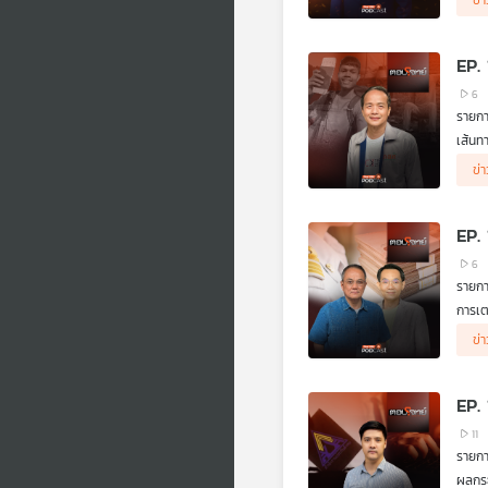
ข่
EP.
6
รายกา
เส้นท
ผู้ร่
ข่
EP. 
6
รายกา
การเต
ผู้ร่
ข่
EP.
11
รายกา
ผลกระ