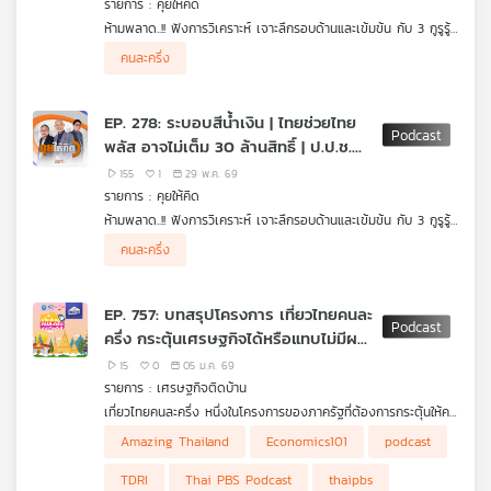
รายการ : คุยให้คิด
คุณ
ห้ามพลาด..!! ฟังการวิเคราะห์ เจาะลึกรอบด้านและเข้มข้น กับ 3 กูรูรู้
ข่าว สุทธิชัย หยุ่น, วีระ ธีรภัทร และ วิสุทธิ์ คมวัชรพงศ์ กับประเด็น
- เก็บตกคุณสุทธิชัยไปต่างประเทศ มองอนาคตประเทศไทยไปทาง
คนละครึ่ง
ข่าวร้อน
ไหนต่อ ?
เพลง
- 2 เดือน "รัฐบาลอนุทิน 2" ประชาชนมีความหวังมากแค่ไหน ?
- ตัดสิทธิ์ "บัตรคนจน" พ่อแม่ที่ลูกใช้สิทธิ์ลดหย่อนภาษี
EP. 278: ระบอบสีน้ำเงิน | ไทยช่วยไทย
- สภาตั้ง "กรรมการวิสามัญ" ติดตามการใช้เงินกู้ 4 แสนล้านบาท
พลัส อาจไม่เต็ม 30 ล้านสิทธิ์ | ป.ป.ช.
- "TH-AI Passport" จำเป็น-คุ้มค่า-โปร่งใสหรือไม่ ?
กับนาฬิกาบิ๊กป้อม เชื่อมโยงอะไร
บทความ
155
1
29 พ.ค. 69
รายการ : คุยให้คิด
ห้ามพลาด..!! ฟังการวิเคราะห์ เจาะลึกรอบด้านและเข้มข้น กับ 3 กูรูรู้
ข่าว สุทธิชัย หยุ่น, วีระ ธีรภัทร และ วิสุทธิ์ คมวัชรพงศ์ กับประเด็น
• ลงทะเบียน "ไทยช่วยไทยพลัส" วันสุดท้ายอาจไม่เต็ม 30 ล้านสิทธิ์
คนละครึ่ง
ข่าว
ข่าวร้อน
• ศาลตัดสินจำคุก 3 ปี อดีต 2 ป.ป.ช. ปกปิดข้อมูลการไต่สวนกรณี
และ
"นาฬิกาบิ๊กป้อม"
• จากกรณีศาลตัดสินจำคุก "อดีต 2 ป.ป.ช." จะโยงไปถึงเรื่องอะไร
กิจกรรม
EP. 757: บทสรุปโครงการ เที่ยวไทยคนละ
ต่อบ้าง ?
ครึ่ง กระตุ้นเศรษฐกิจได้หรือแทบไม่มีผล
• "ที่มาขององค์กรอิสระ" สำคัญอย่างไร ?
• ระบอบสีน้ำเงิน
อะไรเลย
15
0
05 ม.ค. 69
• ฝ่ายค้านติดขัดเกมในสภา การทำงานเคลื่อนตัวยาก
เกี่ยว
รายการ : เศรษฐกิจติดบ้าน
กับ
เที่ยวไทยคนละครึ่ง หนึ่งในโครงการของภาครัฐที่ต้องการกระตุ้นให้คน
เรา
ไทยออกไปท่องเที่ยวในประเทศ โดยภาครัฐและประชาชนออกค่าใช้จ่าย
Amazing Thailand
Economics101
podcast
คนละครึ่งตามสิทธิ์และเงื่อนไขที่ถูกกำหนด หลังจากโครงการนี้สิ้นสุด
ลงหลายคนก็ให้ความคิดเห็นกันไปต่าง ๆ นานา บางส่วนมองว่ากระตุ้น
TDRI
Thai PBS Podcast
thaipbs