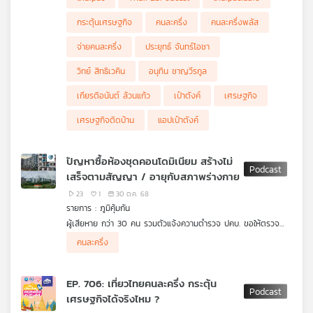
อนุทิน ชาญวีรกูล โดยใช้ชื่อว่า คนละครึ่งพลัส แต่การนำกลับมาช่วง
เวลานี้มีผลดีผลเสียอย่างไร กระตุ้นเศรษฐกิจที่เป็นอยู่ในขณะนี้ได้จริง
กระตุ้นเศรษฐกิจ
คนละครึ่ง
คนละครึ่งพลัส
หรือ ?
จ่ายคนละครึ่ง
ประยุทธ์ จันทร์โอชา
วิทย์ สิทธิเวคิน
อนุทิน ชาญวีรกูล
เกียรติอนันต์ ล้วนแก้ว
เป๋าตังค์
เศรษฐกิจ
เศรษฐกิจติดบ้าน
แอปเป๋าตังค์
ปัญหาซื้อห้องชุดคอนโดมิเนียม สร้างไม่
เสร็จตามสัญญา / อายุกับสภาพร่างกาย
23
1
30 ต.ค. 68
รายการ : ภูมิคุ้มกัน
ผู้เสียหาย กว่า 30 คน รวมตัวแจ้งความตำรวจ ปคบ. ขอให้ตรวจ
สอบบริษัทผู้พัฒนาโครงการคอนโดมิเนียมหรือ ห้องชุด หลังทำ
คนละครึ่ง
สัญญาซื้อคอนโดติดทะเลใน จังหวัดชลบุรี ตั้งแต่ปี 2562 แต่
โครงการหยุดสร้างนาน 2 ปี ผู้ซื้อบางรายจ่ายเงินดาวน์หมดแล้ว แต่
โครงการสร้างไม่แล้วเสร็จ บางรายทำเรื่องยุติสัญญาขอเงินคืนไป
EP. 706: เที่ยวไทยคนละครึ่ง กระตุ้น
แล้ว แต่ไม่ได้คืน บางรายร้องเรียน สคบ. โดย สคบ. เรียกผู้พัฒนา
เศรษฐกิจได้จริงไหม ?
โครงการมาไกล่เกลี่ยแต่ไม่ได้รับความร่วมมือ บางรายต้องฟ้องศาล
คดีผู้บริโภคจนถึงขั้นบังคับคดียึดทรัพย์เจ้าของบริษัท แต่อายัดบัญชี