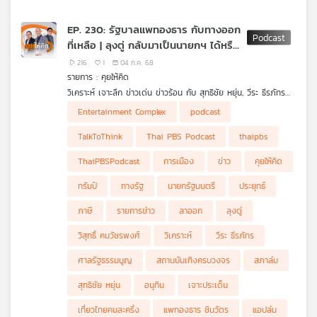
ประเทศไทย กลับมายิ่งใหญ่อีกครั้ง ภายใต้สถานการณ์เมื่อรายได้จาก
การท่องเที่ยวลดลง Sea Sand Sun ไม่จูงใจ นักท่องเที่ยวต่างชาติ
EP. 230: รัฐบาลแพทองธาร กับทางออก
เหมือนเดิม เราจะรีแบรนด์การท่องเที่ยวไทยอย่างไร ให้ธุรกิจท่อง
ที่เหลือ | ลุงตู่ กลับมาเป็นนายกฯ ได้หรือ
เที่ยวไทยกลับมาปังกว่าเดิม ฟังในรายการ สมมุติว่า ในรูปแบบ
Podcast
ไม่ | เที่ยวไทยคนละครึ่งล่ม
216
1
04 ก.ค. 68
รายการ : คุยให้คิด
วิเคราะห์ เจาะลึก ข่าวเด่น ข่าวร้อน กับ สุทธิชัย หยุ่น, วีระ ธีรภัทร
และ วิสุทธิ์ คมวัชรพงศ์ กับการวิเคราะห์ประเด็น
- ทางออก "รัฐบาลแพทองธาร" เหลืออะไรบ้าง
Entertainment Complex
podcast
- ครม. แพทองธาร "นายกฯ หยุดปฏิบัติหน้าที่"
- "นายกฯ ลาออก กับศาลสั่งให้ออก" แบบไหนดีกว่ากัน ?
TalkToThink
Thai PBS Podcast
thaipbs
- ถ้าอิ๊งลาออก ใครจะเป็นนายกฯ กับกระแสข่าว "อนุทินเป็นนายกฯ
ชั่วคราว"
ThaiPBSPodcast
การเมือง
ข่าว
คุยให้คิด
- "ลุงตู่ กลับมาเป็นนายกฯ" เป็นไปได้หรือไม่ ?
- สภาล่มต้อนรับ "เปิดสภาวันแรก"
ทรัมป์
ทางรัฐ
นายกรัฐมนตรี
ประยุทธ์
- บรรยากาศการทำงานของ กมธ. คณะต่าง ๆ ในสถานการณ์
การเมืองปัจจุบัน
ภาษี
รายการข่าว
ลาออก
ลุงตู่
- Entertainment Complex ถอนแน่ใช่ไหม ?
- "เที่ยวไทยคนละครึ่ง" เว็บล่ม เตรียมย้ายไปใช้ "ทางรัฐ"
วิสุทธิ์ คมวัชรพงศ์
วิเคราะห์
วีระ ธีรภัทร
- ทรัมป์เปลี่ยนเกม ส่งจดหมายแจ้งอัตราภาษีประเทศต่าง ๆ แทน
การเจรจา
ศาลรัฐธรรมนูญ
สถานบันเทิงครบวงจร
สภาล่ม
สุทธิชัย หยุ่น
อนุทิน
เจาะประเด็น
เที่ยวไทยคนละครึ่ง
แพทองธาร ชินวัตร
แอปล่ม