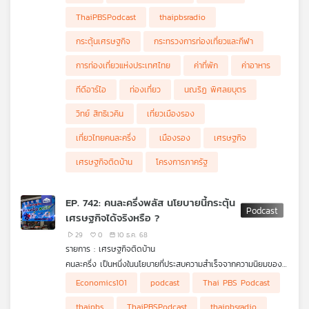
เศรษฐกิจได้จริง แต่บางส่วนก็มองว่าแทบไม่มีผล ไม่ได้ช่วยหรือ
กระตุ้นอะไรเลย ดร.วิทย์ สิทธิเวคิน และ ดร.นณริฏ พิศลยบุตร นัก
เครือ
ThaiPBSPodcast
thaipbsradio
วิชาการอาวุโส สถาบันวิจัยเพื่อการพัฒนาประเทศไทย (TDRI) เล่าให้
ข่าย
ฟังในรายการ เศรษฐกิจติดบ้าน ค่ะ
กระตุ้นเศรษฐกิจ
กระทรวงการท่องเที่ยวและกีฬา
วิทยุ
ไทย
การท่องเที่ยวแห่งประเทศไทย
ค่าที่พัก
ค่าอาหาร
พี
บี
ทีดีอาร์ไอ
ท่องเที่ยว
นณริฏ พิศลยบุตร
เอส
วิทย์ สิทธิเวคิน
เที่ยวเมืองรอง
เที่ยวไทยคนละครึ่ง
เมืองรอง
เศรษฐกิจ
แผนที่
เศรษฐกิจติดบ้าน
โครงการภาครัฐ
วิทยุ
เครือ
EP. 742: คนละครึ่งพลัส นโยบายนี้กระตุ้น
ข่าย
เศรษฐกิจได้จริงหรือ ?
29
0
10 ธ.ค. 68
รายการ : เศรษฐกิจติดบ้าน
คนละครึ่ง เป็นหนึ่งในนโยบายที่ประสบความสำเร็จจากความนิยมของ
ประชาชนเพื่อนำมากระตุ้นเศรษฐกิจในประเทศ เกิดขึ้นครั้งแรกช่วง
ดร.วิทย์ สิทธิเวคิน และ ผศ. ดร.เกียรติอนันต์ ล้วนแก้ว คณะ
Economics101
podcast
Thai PBS Podcast
การแพร่ระบาดไวรัสโควิด-19 ในรัฐบาล พลเอก ประยุทธ์ จันทร์โอชา
เศรษฐศาสตร์ มหาวิทยาลัยธรรมศาสตร์ เล่าให้ฟังในรายการ
เมื่อเปลี่ยนรัฐบาลโครงการนี้ก็หายไปแล้วก็กลับมาอีกครั้งในรัฐบาลนาย
เศรษฐกิจติดบ้าน ค่ะ
thaipbs
ThaiPBSPodcast
thaipbsradio