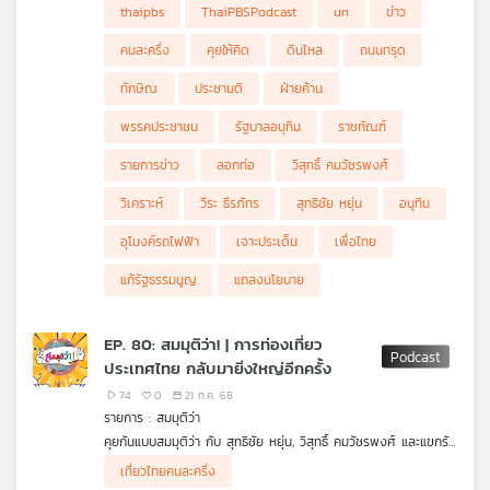
- "เพื่อไทย-ประชาชน" ใครเป็นฝ่ายค้านตัวจริงกว่ากัน ?
thaipbs
ThaiPBSPodcast
un
ข่าว
- เพื่อไทยจะเล่นประเด็นอะไร ในการอภิปราย ?
- "นายกฯ อนุทิน" แถลงผลการประชุม ครม. นัดพิเศษ
คนละครึ่ง
คุยให้คิด
ดินไหล
ถนนทรุด
- "พท.-ภท." มีโอกาสกลับมาจับมือกันได้อีกหรือไม่ ?
- คนละครึ่งไปต่อ "นายกฯ อนุทิน" พร้อมเดินหน้าตุลาคมนี้
ทักษิณ
ประชามติ
ฝ่ายค้าน
- นายกฯ อนุทินแบ่งโซนพื้นที่ดูแลให้ "6 รองนายกฯ-4 รมต."
- "อนุทิน" เปลี่ยนใจไม่ไปประชุม UN หวั่นกลับมาแถลงนโยบายไม่ทัน
พรรคประชาชน
รัฐบาลอนุทิน
ราชทัณฑ์
- ประชามติ "ยกเลิก MOU 43-44" ควรทำหรือไม่ ?
- คำถามประชามติ "แก้รัฐธรรมนูญ" ควรถามอย่างไรบ้าง ?
รายการข่าว
ลอกท่อ
วิสุทธิ์ คมวัชรพงศ์
- อิ๊งเผย "ทักษิณได้รับมอบหมายคุมงานลอกท่อ" ราชทัณฑ์ปฏิเสธ
คุณสมบัติยังไม่เข้าเกณฑ์
วิเคราะห์
วีระ ธีรภัทร
สุทธิชัย หยุ่น
อนุทิน
- จับสัญญาณเอกภาพเพื่อไทย หลังคุม สส. โหวตผ่านกฎหมายไม่
ได้
อุโมงค์รถไฟฟ้า
เจาะประเด็น
เพื่อไทย
แก้รัฐธรรมนูญ
แถลงนโยบาย
EP. 80: สมมุติว่า! | การท่องเที่ยว
ประเทศไทย กลับมายิ่งใหญ่อีกครั้ง
74
0
21 ก.ค. 68
รายการ : สมมุติว่า
คุยกันแบบสมมุติว่า กับ สุทธิชัย หยุ่น, วิสุทธิ์ คมวัชรพงศ์ และแขกรับ
เชิญ "คุณศุภจี สุธรรมพันธุ์" ประธานเจ้าหน้าที่บริหารกลุ่ม บริษัท
เที่ยวไทยคนละครึ่ง
ดุสิตธานี จำกัด (มหาชน) คุยเรื่องสมมุติว่า การท่องเที่ยว