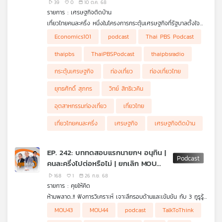
39
0
10 ต.ค. 68
ธนาคารมีเงินแค่หลักพันบาทเท่านั้น ตอนนี้ผู้ซื้อคอนโดแห่งนี้เดือด
รายการ : เศรษฐกิจติดบ้าน
ร้อน อยากขอเงินคืน รวมมูลค่าความเสียหายกว่า 100 ล้านบาท
เที่ยวไทยคนละครึ่ง หนึ่งในโครงการกระตุ้นเศรษฐกิจที่รัฐบาลตั้งใจ
.
ช่วยพยุงอุตสาหกรรมท่องเที่ยวให้กลับมาคึกคักอีกครั้ง แต่พฤติกรรม
ฟังปัญหาและเตือนภัยผู้บริโภคที่คิดจะซื้อคอนโดหรือบ้าน จาก คุณ
Economics101
podcast
Thai PBS Podcast
การท่องเที่ยวที่เปลี่ยนไปของนักท่องเที่ยวไทย รวมถึงการแข่งขัน
นิด ผู้ซื้อห้องชุดคอนโดฯ
อย่างรุนแรงจากประเทศเพื่อนบ้าน ถึงตอนนี้มาตรการนี้ได้ช่วยกระตุ้น
.........
thaipbs
ThaiPBSPodcast
thaipbsradio
เศรษฐกิจได้จริงหรือไม่ ? ดร.วิทย์ สิทธิเวคิน และ คุณยุทธศักดิ์ สุภ
อย.เตือนผู้บริโภคหลังพบยาดมหงส์ไทยสูตร 2 ตรวจเจอเชื้อราเชื้อ
สร อดีตผู้ว่าการการท่องเที่ยวแห่งประเทศไทย เล่าให้ฟังในรายการ
ก่อโรคคลอสทริเดียม เพอร์ฟริงเจนส์ (Clostridium perfringens)
กระตุ้นเศรษฐกิจ
ท่องเที่ยว
ท่องเที่ยวไทย
เศรษฐกิจติดบ้าน ค่ะ
อย. เตือนผู้บริโภค หลังตรวจสอบผลิตภัณฑ์ยาดมสมุนไพรหงส์ไทย
ยุทธศักดิ์ สุภกร
วิทย์ สิทธิเวคิน
พบการปนเปื้อนเชื้อรา เชื้อก่อโรคคลอสทริเดียม เพอร์ฟริงเจนส์
(Clostridium perfringens) ที่อาจก่ออันตรายต่อระบบทางเดิน
อุตสาหกรรมท่องเที่ยว
เที่ยวไทย
หายใจ ขณะที่บริษัทหงส์ไทย ออกแถลงการณ์น้อมรับผิด และพร้อม
เที่ยวไทยคนละครึ่ง
เศรษฐกิจ
เศรษฐกิจติดบ้าน
ชดใช้ค่าเสียหายแก่ผู้บริโภค
........
จับผู้ค้ารับแลกเงินสดโครงการคนละครึ่งฯ ตำรวจเตือนเสี่ยงผิดร่วม
ฉ้อโกง
EP. 242: บททดสอบแรกนายกฯ อนุทิน |
สายด่วน ร้องเรียนคนละครึ่ง กรมการค้าภายใน สายด่วน 1569,
คนละครึ่งไปต่อหรือไม่ | ยกเลิก MOU
สำนักงานคณะกรรมการคุ้มครองผู้บริโภค (สคบ.) สายด่วน 1166 และ
43-44 ควรทำหรือไม่
168
1
26 ก.ย. 68
สภาผู้บริโภค สายด่วน 1502
รายการ : คุยให้คิด
........
คิดก่อนเชื่อ กับ ดร.แก้ว กังสดาลอำไพ นักพิษวิทยา กับ ชนาธิป
ห้ามพลาด..!! ฟังการวิเคราะห์ เจาะลึกรอบด้านและเข้มข้น กับ 3 กูรูรู้
ไพรพงค์
ข่าว สุทธิชัย หยุ่น, วีระ ธีรภัทร และ วิสุทธิ์ คมวัชรพงศ์ กับประเด็น
- บททดสอบแรกนายกฯ อนุทิน "ถนนทรุด-ดินไหลเข้าอุโมงค์
MOU43
MOU44
podcast
TalkToThink
ตอน อายุกับสภาพร่างกาย
ข่าวร้อน
รถไฟฟ้า"