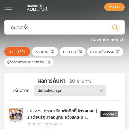
เข้าสู่ระบบ
Podcast
Advance Search
ตอน
(20)
รายการ
(0)
บทความ
(0)
ข่าวและกิจกรรม
(0)
เพล
ย์
ผู้จัดรายการและวิทยากร
(0)
ลิ
สต์
แนะนำ
ผลการค้นหา
20
รายการ
เรียงจาก
อัปเดตใหม่ล่าสุด
เพล
ย์
EP. 279: ดราม่าร้อนตัดสิทธิ์บัตรคนจน |
ลิ
2 เดือนรัฐบาลอนุทิน หวังแค่ไหน |
สต์
กรรมการวิสามัญเงินกู้ 4 แสนล้าน
ของ
132
1
05 มิ.ย. 69