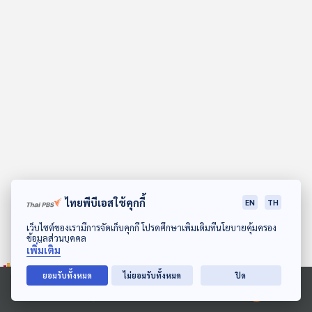
คุณ
เพลง
บทความ
ข่าว
และ
กิจกรรม
ไทยพีบีเอสใช้คุกกี้
EN
TH
ดาวน์โหลด Thai PBS Podcast Application
เว็บไซต์ของเรามีการจัดเก็บคุกกี้ โปรดศึกษาเพิ่มเติมที่นโยบายคุ้มครอง
ข้อมูลส่วนบุคคล
เกี่ยว
เพิ่มเติม
กับ
เรา
ยอมรับทั้งหมด
ไม่ยอมรับทั้งหมด
ปิด
Ⓒ 2020 องค์การกระจายเสียงและแพร่ภาพสาธารณะแห่งประเทศไทย