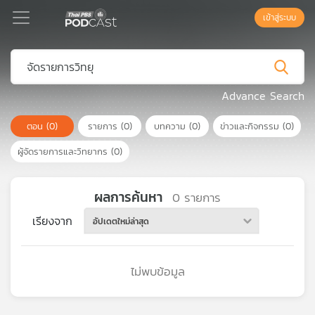
เข้าสู่ระบบ
Podcast
Advance Search
ตอน
(0)
รายการ
(0)
บทความ
(0)
ข่าวและกิจกรรม
(0)
เพล
ย์
ผู้จัดรายการและวิทยากร
(0)
ลิ
สต์
แนะนำ
ผลการค้นหา
0
รายการ
เรียงจาก
อัปเดตใหม่ล่าสุด
เพล
ย์
ไม่พบข้อมูล
ลิ
สต์
ของ