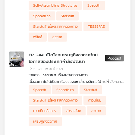
โครงสร้างในอวกาศ “ประกอบตัวเอง” ได้ล่ะ
Self-Assembling Structures
Spaceth
ตอนนี้ชวนคุยเรื่อง Self-Assembling Structures หรือโครงสร้างที่
สามารถจัดเรียงและประกอบตัวเองในอวกาศ หนึ่งในแนวคิดที่น่าสนใจ
Spaceth.co
Starstuff
คือ TESSERAE จาก MIT Media Lab ที่ทดลองให้ชิ้นส่วนรูปทรง
เรขาคณิตลอยเข้าหากัน และประกอบเป็นโครงสร้างขนาดใหญ่ได้เอง
Starstuff เรื่องเล่าจากดวงดาว
TESSERAE
คล้ายการต่อ LEGO ที่ไม่ต้องมีมือคน แต่ใช้ฟิสิกส์ แม่เหล็ก รูปทรง
และการออกแบบเป็นคนทำงานแทน
ฟิสิกส์
อวกาศ
EP. 244: เปิดโลกเศรษฐกิจอวกาศใหม่
โอกาสของประเทศกำลังพัฒนา
9
1
07 มิ.ย. 69
รายการ : Starstuff เรื่องเล่าจากดวงดาว
เมื่ออวกาศไม่ได้เป็นแค่เรื่องของมหาอำนาจอีกต่อไป แต่กำลังกลาย
เป็นโครงสร้างพื้นฐานทางเศรษฐกิจชุดใหม่ของโลก ตั้งแต่ดาวเทียม
Spaceth
Spaceth.co
Starstuff
สื่อสาร การสำรวจโลกจากอวกาศ ระบบนำทาง ไปจนถึงบริการข้อมูล
ที่เชื่อมโยงกับชีวิตประจำวันของเรา เพื่อตอบคำถามว่า “เราจะใช้
Starstuff เรื่องเล่าจากดวงดาว
ดาวเทียม
อวกาศเพื่อสร้างอนาคตทางเศรษฐกิจของประเทศได้อย่างไร”
ดาวเทียมสื่อสาร
สำรวจโลก
อวกาศ
เศรษฐกิจอวกาศ