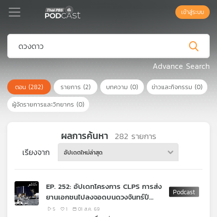
เข้าสู่ระบบ
Podcast
Advance Search
ตอน
(282)
รายการ
(2)
บทความ
(0)
ข่าวและกิจกรรม
(0)
เพล
ย์
ผู้จัดรายการและวิทยากร
(0)
ลิ
สต์
แนะนำ
ผลการค้นหา
282
รายการ
เรียงจาก
อัปเดตใหม่ล่าสุด
เพล
ย์
EP. 252: อัปเดทโครงการ CLPS การส่ง
ลิ
ยานเอกชนไปลงจอดบนดวงจันทร์ปี
สต์
2026
ของ
5
1
01 ส.ค. 69