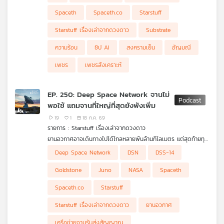
อุตสาหกรรมและเทคโนโลยีทางทหาร มาจนถึงยุคที่ชิป AI กำลัง
เครือ
Spaceth
Spaceth.co
Starstuff
เผชิญกำแพงเรื่องความร้อน เพชรกำลังกลับมาเป็นวัสดุสำคัญอีก
ข่าย
ครั้ง ทั้งในฐานะ Heat Spreader, Substrate และส่วนประกอบของ
Starstuff เรื่องเล่าจากดวงดาว
Substrate
วิทยุ
Semiconductor รุ่นใหม่
ไทย
Starstuff ตอนนี้ พาไปดูว่าเหตุใดเพชรจึงระบายความร้อนได้ดีขนาด
ความร้อน
ชิป AI
สงครามเย็น
อัญมณี
นั้น สงครามมีส่วนผลักดันอุตสาหกรรมเพชรสังเคราะห์อย่างไร และ
พี
เพราะอะไรอนาคตของ AI อาจไม่ได้ขึ้นอยู่กับแค่การสร้างชิปให้เร็วขึ้น
บี
เพชร
เพชรสังเคราะห์
แต่รวมถึงการหาวิธีพาความร้อนออกจากชิปให้ทันด้วย
เอส
EP. 250: Deep Space Network จานไม่
พอใช้ แถมจานที่ใหญ่ที่สุดยังพังเพิ่ม
แผนที่
19
1
18 ก.ค. 69
วิทยุ
รายการ : Starstuff เรื่องเล่าจากดวงดาว
เครือ
ยานอวกาศอาจเดินทางไปได้ไกลหลายพันล้านกิโลเมตร แต่สุดท้ายทุก
ข่าย
ภารกิจยังต้องกลับมาแย่งกัน “โทรศัพท์กลับบ้าน” ผ่าน Deep
ปัญหาคือทุกวันนี้จำนวนภารกิจและปริมาณข้อมูลเพิ่มขึ้นเร็วกว่าความ
Deep Space Network
DSN
DSS-14
Space Network หรือ DSN เครือข่ายจานรับส่งสัญญาณขนาดยักษ์
สามารถของเครือข่าย จนในบางช่วงความต้องการใช้จานสูงกว่าความ
สถานการณ์ยิ่งหนักขึ้นเมื่อ DSS-14 จานขนาด 70 เมตรที่
ของ NASA ที่กระจายอยู่ในสหรัฐฯ สเปน และออสเตรเลีย
จุที่มีอยู่ราว 40% การจัดตารางจึงคล้ายสนามบินที่มีเครื่องบินรอลง
Goldstone ซึ่งเป็นหนึ่งในจานที่ทรงพลังที่สุดของเครือข่าย เกิดหมุน
Deep Space Network จึงกำลังกลายเป็นคอขวดที่มองไม่เห็นของ
Goldstone
Juno
NASA
Spaceth
เต็มฟ้า แต่มีรันเวย์ให้ใช้เพียงไม่กี่เส้น
เกินขีดจำกัดระหว่างติดตามภารกิจ Juno เมื่อเดือนกันยายน 2025
การสำรวจระบบสุริยะ เพราะต่อให้เราสร้างยานได้มากขึ้น ปล่อยได้
จนสายสัญญาณและระบบภายในเสียหาย รวมถึงเกิดน้ำท่วมบริเวณ
บ่อยขึ้น และติดกล้องที่เก็บข้อมูลได้ละเอียดขึ้นเพียงใด ทุกอย่างก็
Spaceth.co
Starstuff
ฐานจาน NASA ระบุว่าจานนี้จะต้องหยุดใช้งานเพื่อซ่อมและปรับปรุง
แทบไม่มีความหมาย หากไม่มีเวลาบนจานมากพอจะส่งคำสั่งขึ้นไป และ
ยาวไปจนถึงเดือนตุลาคม 2028
รับข้อมูลเหล่านั้นกลับมายังโลก
Starstuff เรื่องเล่าจากดวงดาว
ยานอวกาศ
เครือข่ายจานรับส่งสัญญาณ