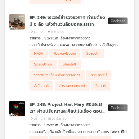
EP. 249: โรเวอร์สำรวจอวกาศ ทำไมต้อง
มี 6 ล้อ แล้วจำนวนล้อบอกอะไรเรา
18
1
11 ก.ค. 69
รายการ : Starstuff เรื่องเล่าจากดวงดาว
เวลาเห็นโรเวอร์ของ NASA หลายคนอาจคิดว่า 6 ล้อคือสูตร
มาตรฐานของรถสำรวจดาวเคราะห์ แต่จริง ๆ แล้วจำนวนล้อไม่ใช่กฎ
Starstuff พาไปรู้จักระบบ Rocker-Bogie กลไกช่วงล่างที่ทำให้โร
NASA
Rocker-Bogie
Spaceth
ตายตัว มันคือผลลัพธ์ของการออกแบบให้เหมาะกับพื้นผิว ภารกิจ น้ำ
เวอร์ 6 ล้อสามารถปีนผ่านหิน หลุม และพื้นขรุขระได้โดยไม่ต้องใช้
หนัก และระดับความเสี่ยงที่ยอมรับได้
สปริงแบบรถยนต์ทั่วไป พร้อมดูว่าเหตุใดโรเวอร์รุ่นใหม่บางแบบจึงเริ่ม
Spaceth.co
Starstuff
กลับมาใช้เพียง 4 ล้อ แต่ชดเชยด้วยล้อที่หมุน บังคับทิศ และปรับตัว
ได้ฉลาดขึ้น เพราะสุดท้ายแล้ว โรเวอร์ไม่ได้ดีเพราะมีล้อเยอะกว่า แต่
Starstuff เรื่องเล่าจากดวงดาว
ดาวเคราะห์
ดีเพราะมันใช้ทุกล้อที่มีได้คุ้มแค่ไหน
ล้อโรเวอร์
สำรวจดาวเคราะห์
โรเวอร์
EP. 248: Project Hail Mary สอนอะไร
เรา ผ่านปรัชญาและศิลปะในเรื่อง ตอนที่
2
26
1
29 มิ.ย. 69
รายการ : Starstuff เรื่องเล่าจากดวงดาว
ชวนมองเรื่องนี้ผ่านอีกชั้นหนึ่งของความหมาย ตัวละคร Grace ที่ไม่
ได้เป็นเพียงนักวิทยาศาสตร์ แต่เป็นภาพแทนของการได้รับโอกาสครั้ง
ภาพประกอบจาก Amazon MGM Studios