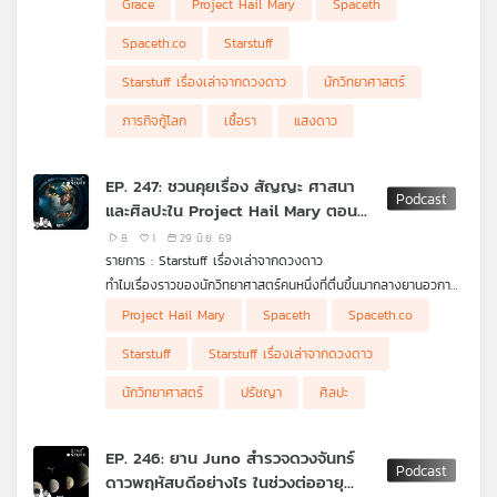
Grace
Project Hail Mary
Spaceth
ที่สอง แต่ชวนตั้งคำถามว่า ทำไมเรื่องเล่าวิทยาศาสตร์ที่เต็มไปด้วย
สมการ เชื้อรา แสงดาว และภารกิจกู้โลก ถึงกลับพูดเรื่องจิต
Spaceth.co
Starstuff
วิญญาณของมนุษย์ได้ลึกขนาดนี้
Starstuff เรื่องเล่าจากดวงดาว
นักวิทยาศาสตร์
ภารกิจกู้โลก
เชื้อรา
แสงดาว
EP. 247: ชวนคุยเรื่อง สัญญะ ศาสนา
และศิลปะใน Project Hail Mary ตอน
แรก
8
1
29 มิ.ย. 69
รายการ : Starstuff เรื่องเล่าจากดวงดาว
ทำไมเรื่องราวของนักวิทยาศาสตร์คนหนึ่งที่ตื่นขึ้นมากลางยานอวกาศ
ถึงพาเราไปไกลกว่าวิทยาศาสตร์ และแตะคำถามเรื่องศรัทธา ศิลปะ
Project Hail Mary
Spaceth
Spaceth.co
ความหมายของการมีชีวิตอยู่ และการเป็นมนุษย์ได้ขนาดนั้น ใน
Starstuff ตอนนี้ เราชวนคุยกันถึง Project Hail Mary ผ่านมุมมอง
Starstuff
Starstuff เรื่องเล่าจากดวงดาว
ของปรัชญาและศิลปะ ไปจนถึงภาพ เสียง สี และจังหวะการเล่าเรื่อง
ที่ทำให้อวกาศไม่ได้เป็นแค่ฉากหลังของการเอาตัวรอด แต่เป็นพื้นที่ที่
นักวิทยาศาสตร์
ปรัชญา
ศิลปะ
มนุษย์ต้องเผชิญหน้ากับความโดดเดี่ยว ความหวัง และคำถามว่า
สุดท้ายแล้วเราเลือกทำสิ่งที่ถูกต้องเพราะเหตุผล เพราะศรัทธา หรือ
เพราะเราเป็นสิ่งมีชีวิตที่ยังอยากให้จักรวาลนี้มีใครอีกคนรอดไปด้วยกัน
EP. 246: ยาน Juno สำรวจดวงจันทร์
ภาพประกอบจาก Amazon MGM Studios
ดาวพฤหัสบดีอย่างไร ในช่วงต่ออายุ