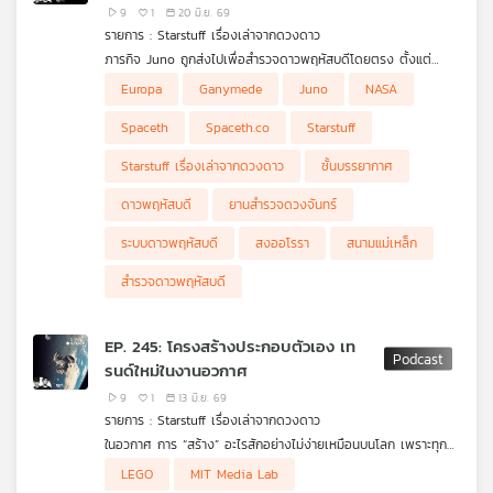
ภารกิจ
9
1
20 มิ.ย. 69
รายการ : Starstuff เรื่องเล่าจากดวงดาว
ภารกิจ Juno ถูกส่งไปเพื่อสำรวจดาวพฤหัสบดีโดยตรง ตั้งแต่
โครงสร้างภายใน สนามแม่เหล็ก ชั้นบรรยากาศ ไปจนถึงแสงออโรรา
ความสนุกคือ Juno ไม่ได้ถูกออกแบบมาเป็นยานสำรวจดวงจันทร์
Europa
Ganymede
Juno
NASA
แต่หลังจากยานทำภารกิจหลักสำเร็จและยังมีสภาพดี NASA จึงต่อ
โดยตรง แต่นักวิทยาศาสตร์เอาเครื่องมือที่มีอยู่เดิม ทั้งกล้อง
อายุภารกิจให้ Juno กลายเป็นนักสำรวจทั้ง “ระบบดาวพฤหัสบดี”
JunoCam เครื่องวัดสนามแม่เหล็ก พลาสมา รังสี และอินฟราเรด มา
Spaceth
Spaceth.co
Starstuff
มากขึ้น ไม่ใช่แค่ตัวดาวเคราะห์ยักษ์เพียงอย่างเดียว ในช่วง
ใช้สังเกตพื้นผิว น้ำแข็ง ภูเขาไฟ และปฏิสัมพันธ์ระหว่างดวงจันทร์กับ
Extended Mission นี้ วงโคจรของ Juno ถูกปรับให้มีโอกาสบินผ่าน
สนามแม่เหล็กของดาวพฤหัสบดี
Starstuff เรื่องเล่าจากดวงดาว
ชั้นบรรยากาศ
ดวงจันทร์สำคัญอย่าง Ganymede, Europa และ Io ในระยะใกล้
ทำให้ยานได้เก็บข้อมูลของโลกน้ำแข็งและโลกภูเขาไฟเหล่านี้ไปพร้อม
ดาวพฤหัสบดี
ยานสำรวจดวงจันทร์
กับการศึกษาสภาพแวดล้อมรุนแรงรอบดาวพฤหัสบดี
ระบบดาวพฤหัสบดี
สงออโรรา
สนามแม่เหล็ก
สำรวจดาวพฤหัสบดี
EP. 245: โครงสร้างประกอบตัวเอง เท
รนด์ใหม่ในงานอวกาศ
9
1
13 มิ.ย. 69
รายการ : Starstuff เรื่องเล่าจากดวงดาว
ในอวกาศ การ “สร้าง” อะไรสักอย่างไม่ง่ายเหมือนบนโลก เพราะทุก
น็อต ทุกแผ่น ทุกโครงสร้าง ต้องถูกพับ อัด ยัดเข้าไปในจรวด แล้ว
LEGO
MIT Media Lab
ค่อยกางออกในที่ที่ไม่มีใครเอาประแจขึ้นไปช่วยขันได้ง่าย ๆ แต่ถ้า