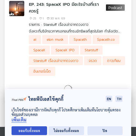
EP. 243: SpaceX IPO มีอะไรบ้างที่เรา
ควรรู้
25
1
30 พ.ค. 69
รายการ : Starstuff เรื่องเล่าจากดวงดาว
จังหวะที่บริษัทอวกาศเอกชนที่ทรงอิทธิพลที่สุดในโลก กำลังเปิด
สมการใหม่ระหว่างจรวด ดาวเทียม อินเทอร์เน็ต AI อำนาจรัฐ นัก
ai
elon musk
Spaceth
Spaceth.co
ลงทุนกำลังซื้ออะไรอยู่กันแน่ ระหว่างบริษัทจรวด บริษัทอินเทอร์เน็ต
ผ่านดาวเทียม โครงสร้างพื้นฐานทางทหาร หรือวิสัยทัศน์ระยะยาว
SpaceX
SpaceX IPO
Starstuff
ของ Elon Musk
Starstuff เรื่องเล่าจากดวงดาว
จรวด
ดาวเทียม
อินเทอร์เน็ต
ไทยพีบีเอสใช้คุกกี้
EN
TH
ดาวน์โหลด Thai PBS Podcast Application
เว็บไซต์ของเรามีการจัดเก็บคุกกี้ โปรดศึกษาเพิ่มเติมที่นโยบายคุ้มครอง
ข้อมูลส่วนบุคคล
เพิ่มเติม
ยอมรับทั้งหมด
ไม่ยอมรับทั้งหมด
ปิด