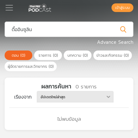
เข้าสู่ระบบ
Podcast
Advance Search
ตอน
(0)
รายการ
(0)
บทความ
(0)
ข่าวและกิจกรรม
(0)
เพล
ย์
ผู้จัดรายการและวิทยากร
(0)
ลิ
สต์
แนะนำ
ผลการค้นหา
0
รายการ
เรียงจาก
อัปเดตใหม่ล่าสุด
เพล
ย์
ไม่พบข้อมูล
ลิ
สต์
ของ