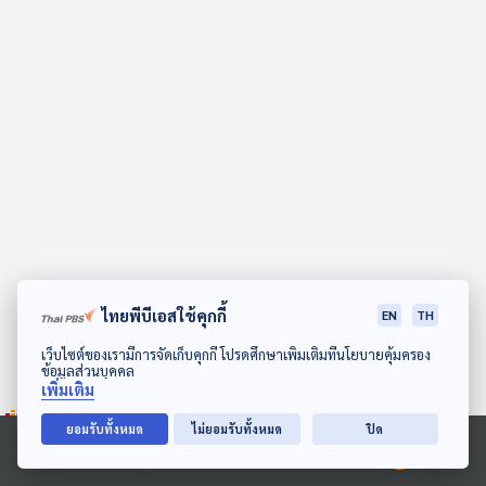
คุณ
เพลง
บทความ
ข่าว
และ
กิจกรรม
ไทยพีบีเอสใช้คุกกี้
EN
TH
ดาวน์โหลด Thai PBS Podcast Application
เว็บไซต์ของเรามีการจัดเก็บคุกกี้ โปรดศึกษาเพิ่มเติมที่นโยบายคุ้มครอง
ข้อมูลส่วนบุคคล
เกี่ยว
เพิ่มเติม
กับ
เรา
ยอมรับทั้งหมด
ไม่ยอมรับทั้งหมด
ปิด
Ⓒ 2020 องค์การกระจายเสียงและแพร่ภาพสาธารณะแห่งประเทศไทย