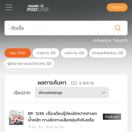
เข้าสู่ระบบ
Podcast
Advance Search
ตอน
(132)
รายการ
(0)
บทความ
(0)
ข่าวและกิจกรรม
(0)
เพล
ย์
ผู้จัดรายการและวิทยากร
(0)
ลิ
สต์
แนะนำ
ผลการค้นหา
132
รายการ
เรียงจาก
อัปเดตใหม่ล่าสุด
เพล
ย์
EP. 1235: เรื่องต้องรู้ก่อนปักปากกาลด
ลิ
น้ำหนัก ทางลัดทางเลือกหุ่นดีจริงหรือ
สต์
ของ
53
3
30 ก.ค. 69