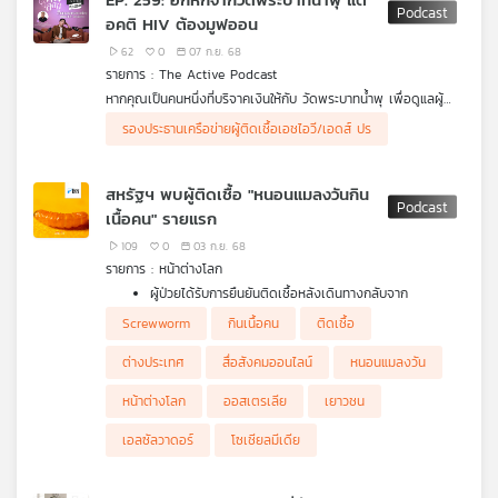
อคติ HIV ต้องมูฟออน
62
0
07 ก.ย. 68
รายการ : The Active Podcast
หากคุณเป็นคนหนึ่งที่บริจาคเงินให้กับ วัดพระบาทน้ำพุ เพื่อดูแลผู้
ป่วยเอดส์ และติดเชื้อเอชไอวี เชื่อว่าคงมีไม่น้อยที่เกิดอาการอกหัก
.
รองประธานเครือข่ายผู้ติดเชื้อเอชไอวี/เอดส์ ปร
จากข่าวทุจริตเงินบริจาคนับพันล้านบาท ที่กระทบไปถึงผู้ติดเชื้อเอชไอ
ท่ามกลางการถามหากลไกตรวจสอบเส้นทางเงินบริจาคให้มีความ
วี กว่า 200 ชีวิต ตกอยู่บนความไม่แน่นอน เพราะงบฯ ดูแลอาจหมด
โปร่งใส อะไรทำให้สังคมไทยมาถึงจุดที่มองวัดเป็นตัวเลือกแรกๆ ใน
.
ลงภายในสิ้นเดือนนี้
การดูแลคุณภาพชีวิตของคนกลุ่มเปราะบาง
เพศสนิท คุยกับ “จี๊ด” อภิวัฒน์ กวางแก้ว รองประธานเครือข่ายผู้
สหรัฐฯ พบผู้ติดเชื้อ "หนอนแมลงวันกิน
ติดเชื้อเอชไอวี/เอดส์ ประเทศไทย หาคำตอบกว่าที่ขาข้างหนึ่งของผู้
เนื้อคน" รายแรก
ติดเชื้อเอชไอวี จะก้าวเข้าวัดใช้เป็นบ้านหลังสุดท้าย พวกเขาตกหล่น
จากสวัสดิการรัฐ และการยอมรับจากสังคมอย่างไร เพื่อให้การมูฟ
109
0
03 ก.ย. 68
ออนจากเรื่องนี้ได้ประโยชน์ และมีความหมายกับผู้ติดเชื้อเอชไอวี ใน
รายการ : หน้าต่างโลก
The Active Podcast EP.259 “อกหักจากวัดพระบาทน้ำพุ แต่อคติ
ผู้ป่วยได้รับการยืนยันติดเชื้อหลังเดินทางกลับจาก
HIV ต้องมูฟออน”
เอลซัลวาดอร์ ล่าสุดหายดีแล้วและไม่มีหลักฐานการแพร่เชื้อ
Screwworm
กินเนื้อคน
ติดเชื้อ
ไปมนุษย์หรือสัตว์อื่น ๆ
รายงานชี้แผนห้ามเยาวชนอายุต่ำกว่า 16 ปีใช้สื่อสังคม
ต่างประเทศ
สื่อสังคมออนไลน์
หนอนแมลงวัน
ออนไลน์ของออสเตรเลียมีความเป็นไปได้ แต่มีความเสี่ยง
หน้าต่างโลก
ออสเตรเลีย
เยาวชน
เอลซัลวาดอร์
โซเชียลมีเดีย