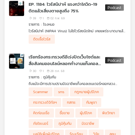
ธุระหรือไม่สามารถหาสถานที่สะอาดมากพอในการทำธุระ หรือแม้แต่การ
อีกกรณี คือดราม่าพ่อแม่เด็กเพิ่งคลอด 5 วัน อยู่ในห้อง ICU เด็ก
EP. 1184: ไวรัสนิปาห์ แรงกว่าโควิด-19
มีเพศสัมพันธ์บ่อยครั้งในช่วงแรกของการคบหาเป็นคู่ครองกันก็มี
เครือ
โรงพยาบาลอ่างทอง ติดเชื้อในกระแสเลือดเสียชีวิต
พ่อแม่เด็กสงสัย
ติดแล้วเสี่ยงตายสูงถึง 75%
โอกาสเป็นโรคนี้ได้ จะสังเกตุอาการอย่างไรว่าเข้าข่ายเป็นโรคนี้ และ
สาเหตุว่ามาจากที่มีจัดเลี้ยงอาหารโต๊ะจีนในห้องไอซียูเด็ก (NICU)
ข่าย
อาการอะไรถือว่าค่อนข้างร้ายแรงไปแล้ว รายการ โรงหมอ เล่าให้ฟัง
หรือไม่ จนเกิดจากกระแสวิพากษ์วิจารณ์อย่างหนัก ซึ่งกระทรวง
39
1
02 ก.พ. 69
วิทยุ
ค่ะ
สาธารณสุขและทางโรงพยาบาลได้ยอมรับว่าไม่เหมาะสม และตั้ง
รายการ : โรงหมอ
ไทย
กรรมการสอบสวนข้อเท็จจริงแล้ว ส่วนสาเหตุการเสียชีวิตของทารก
ไวรัสนิปาห์ (NIPAH Virus) ไม่ใช่ไวรัสชนิดใหม่ เคยแพร่ระบาดมาแล้ว
พี
วัย 5 วันยืนยันว่าเกิดจากภาวะป่วยรุนแรงตั้งแต่แรกเกิด
เมื่อปี พ.ศ. 2541 มีจุดเริ่มต้นที่สุไหง นิปาห์ ประเทศมาเลเซีย ก่อน
บี
ติดเชื้อไวรัส
ฟังเสียงความทุกข์หัวอกพ่อแม่เด็ก
ระบาดไปที่สิงคโปร์ ไวรัสชนิดนี้อยู่ในสารคัดหลั่งและของเหลวในตัว
ฟังเสียงแถลงของ ผอ.โรงพยาบาลอ่างทอง
เอส
ค้างคาว หากมนุษย์ติดเชื้อมีอัตราการเสียชีวิตสูงถึง 75% ซึ่งเป็น
ฟังเสียง รองอธิบดีกรมสนับสนุนบริการสุขภาพ กรณีการติดกล้อง
ระดับใกล้เคียงกับอีโบลา รุนแรงกว่าโควิด-19 สิ่งที่มนุษย์อาจคาดไม่
วงจรปิดในห้อง ICU
เรียกร้องกระทรวงดีอีเร่งปิดเว็บไซต์และ
ถึงคือ การติดเชื้อไวรัสเกิดจากการไปสัมผัสกับน้ำลายค้างคาวที่ติดมา
.
สื่อสังคมออนไลน์หลอกทำงานแก๊งคอล
กับผลไม้ โดยเฉพาะใครที่เด็ดกินจากต้นโดยตรงแบบไม่ล้างทำความ
คิดก่อนเชื่อ
กับ ดร.แก้ว กังสดาลอำไพ นักพิษวิทยา กับ ชนาธิป
แผนที่
สะอาด รายการ โรงหมอ เล่าให้ฟังค่ะ
เซนเตอร์ / ห้องน้ำสาธารณะกับความ
30
1
28 ต.ค. 68
ไพรพงค์
วิทยุ
เสี่ยงติดเชื้อโรค
รายการ : ภูมิคุ้มกัน
ตอน ผลิตภัณฑ์เสริมอาหารที่มีเมลาโทนินซื้อมาใช้เองอันตรายหรือไม่
เครือ
ถึงแม้จะมีการปราบปรามมิจฉาชีพแก๊งคอลเซนเตอร์หลอกลวง
ข่าย
ออนไลน์อย่างหนัก แต่ยังไม่หมด ยังมีเว็บไซต์ และเพจเฟซบุ๊ก สื่อ
Scammer
sms
กฎหมายผู้บริโภค
สังคมออนไลน์ หลอกคนไทยไปทำงานผิดกฎหมาย จึงเรียกร้องให้กระ
ทรวงดิจิทัลฯ ปิดเว็บไซต์และเพจหลอกลวงต่าง ๆ
กระทรวงดิจิทัลฯ
กสทช.
กัมพูชา
.
และยังมี sms หลอกกด Link ส่งถึงประชาชนอยู่ เรียกร้องให้ กสทช.
คิดก่อนเชื่อ
ซื้อขาย
ผู้บริโภค
พิษวิทยา
เร่งจัดการกำกับดูแลค่ายมือถือสกัด sms หลอกลวง หลังพบไทยไม่มี
มาตรการคุมเข้มเหมือนต่างประเทศ เสี่ยงคนไทยถูกหลอกไปทำงานส
ภัยไซเบอร์
ภูมิคุ้มกัน
มิจฉาชีพ
แกมเมอร์ต่างประเทศเพิ่มขึ้น คนไทยเสียเงินจากการถูกหลอกทาง
ออนไลน์ถูกดูดเงินมากขึ้น
มูลนิธิเพื่อผู้บริโภค
ร้องเรียน
วิจัย
สคบ.