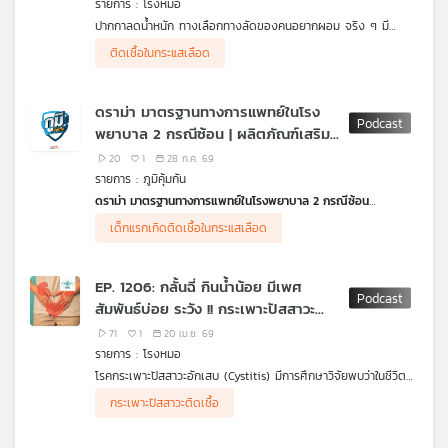
รายการ : โรงหมอ
คุณ
ปากกาลดน้ำหนัก ทางเลือกทางลัดของคนอยากผอม จริง ๆ มี
ประวัติยาวนานจากจุดเริ่มต้นการค้นพบสู่การพัฒนาปรับปรุงให้เป็นยา
ติดเชื้อในกระแสเลือด
รักษาเบาหวานชนิดที่ 2 ซึ่งพบว่าผลข้างเคียงของยาชนิดนี้คือ ทำให้ผู้
เพลง
ป่วย "ผอมลง" กลายเป็นจุดขายทางการค้าในการโปรโมตเพื่อจูงใจ
กลุ่มลูกค้าที่ต้องการลดความอ้วน ซึ่งจริง ๆ ความผอมที่ได้คือผล
ดราม่า มาตรฐานทางการแพทย์ในโรง
ข้างเคียงจากการใช้ยารักษาเบาหวานชนิดที่ 2 เท่านั้น ไม่ใช่ผล
พยาบาล 2 กรณีซ้อน | ผลิตภัณฑ์เสริม
โดยตรงจากตัวยา แต่มีเรื่องที่คนอยากใช้ต้องรู้ให้มากกว่านี้คือผลจาก
การฉีดที่อาจทำให้ไม่ได้รู้สึกโสภาสถาพรจากยาชนิดนี้เลย และที่สำคัญ
อาหารที่มีเมลาโทนินซื้อมาใช้เองอันตราย
บทความ
20
1
28 ก.ค. 69
ห้ามหาซื้อเอง แพทย์ต้องสั่งเท่านั้น ถ้าซื้อมาจากออนไลน์ทำไมการันตี
หรือไม่
รายการ : ภูมิคุ้มกัน
ได้เลยว่า "ปลอม 100%" รายการ โรงหมอ เล่าให้ฟังค่ะ
ดราม่า มาตรฐานทางการแพทย์ในโรงพยาบาล 2 กรณีซ้อน
กรณีที่ครูทรายพาสามีมีอาการเจ็บร้าวตั้งแต่นิ้วจนถึงหน้าอก หัวใจ
เด็กแรกเกิดติดเชื้อในกระแสเลือด
ข่าว
เหงื่อแตกพลั๊ก สงสัยว่าจะเป็นโรคเกี่ยวกับหัวใจไปรักษาที่โรง
และ
พยาบาลซานคามิลโลบ้านโป่ง เป็น รพ.ตามสิทธิประกันสังคม แต่หมอ
ไม่ส่งส่งตรวจคลื่นไฟฟ้าหัวใจ และไล่กลับบ้าน ต่อมาสามีเสียชีวิต
กิจกรรม
EP. 1206: กลั้นฉี่ กินน้ำน้อย มีเพศ
เพราะเส้นเลือดหัวใจตีบ 2 เส้น ได้เข้าชี้แจงข้อเท็จจริงต่อคณะ
สัมพันธ์บ่อย ระวัง !! กระเพาะปัสสาวะ
อนุกรรมการแพทยสภา เรียกร้องความเป็นธรรมเชื่อหากสามีได้รับการ
รักษาที่เหมาะสมอาจไม่เสียชีวิต พร้อมหวังให้คดีนี้เป็นจุดเริ่มต้นในการ
อักเสบ ภัยเงียบของสาว ๆ
71
1
20 เม.ย. 69
ยกระดับมาตรฐานการรักษาพยาบาล ขณะที่โรงพยาบาลติดต่อขอไกล่
เกี่ยว
รายการ : โรงหมอ
เกลี่ยผ่าน สบส. วันที่ 7 สิงหาคม 69
กับ
โรคกระเพาะปัสสาวะอักเสบ (Cystitis) มีการศึกษาวิจัยพบว่าในชีวิต
.
เรา
ของผู้หญิงจะมีโอกาสเป็นโรคนี้ 1-2 ครั้ง ซึ่งพบมาในอายุ 16-70 ปี
ฟังเสียง ครูทราย นางสาวเบญญาภรณ์ พานเพชร
กระเพาะปัสสาวะติดเชื้อ
และมีโอกาสเป็นมากกว่าผู้ชายหลายเท่า โรคนี้ส่วนใหญ่เกิดจาก
ประกันสังคมเยียวยากรณีนี้อย่างไร
พฤติกรรมการใช้ชีวิตประจำวันจากการอดกลั้นไม่เข้าห้องน้ำเพราะติด
.