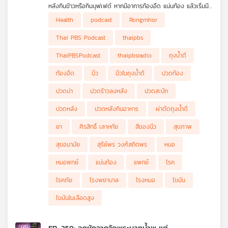
หลังกินข้าวหรือกินบุฟเฟต์ หากมีอาการท้องอืด แน่นท้อง แล้วเริ่มมี
ใกล้เคียงกัน แพงขึ้น สัญญาณแย่ลง ผู้บริโภคไม่มีทางเลือกเลย จะ
อาการปวดท้องด้านขวา บางคนอาจร้าวขึ้นสะบัก บ่า ไหล่ ไปอัลตรา
อาการที่เกิดขึ้นหากดูผิวเผินก็ทำให้คิดได้ว่าเป็นโรคกระเพาะอาหาร แต่
ทำยังไงดี?
Health
podcast
Rongmhor
ซาวด์ท้องหน่อยก็ดี เพราะอาจเป็นมากว่าแค่โรคกระเพาะอาหาร
จริง ๆ แล้วอาการที่เกิดขึ้นเป็นสัญญาณของนิ่วในถุงน้ำดี
.
(Gallstones) ปัจจุบันพบได้ตั้งแต่วัยรุ่นขึ้นไปทั้งชายและหญิง ส่วน
ฟังจาก ดร.วศิน พิพัฒนฉัตร ทนายความสภาองค์กรของผู้บริโภค
Thai PBS Podcast
thaipbs
ใหญ่มักเกิดจากพฤติกรรมการรับประทานอาหารที่มีไขมันมากเกินไปจน
ผู้รับผิดชอบคดี
ส่งผลต่อคุณภาพของน้ำดี เมื่อตรวจพบจำเป็นต้องผ่าเอาถุงน้ำดี
.
ThaiPBSPodcast
thaipbsradio
ถุงน้ำดี
ออก เพราะหากปล่อยทิ้งไว้ นอกจากจะทรมานกับอาการปวดท้อง
คิดก่อนเชื่อ กับ ดร.แก้ว กังสดาลอำไพ นักพิษวิทยา กับ ชนาธิป
ปวดร้าวไปหลัง สะบัก บ่า ไหล่ แล้ว ยังเสี่ยงต่อถุงน้ำดีอักเสบ เน่า
ไพรพงค์
ท้องอืด
นิ่ว
นิ่วในถุงน้ำดี
ปวดท้อง
ติดเชื้อ และอาจทำให้เสียชีวิตได้ ทำไมต้องผ่าเอาทั้งถุงออก เอาแค่
ตอน แค่บีบสิวทำให้เสี่ยงตายเชียวหรือ
เม็ดนิ่วออกได้หรือไม่ สีของนิ่วบอกอะไร หลังจากผ่าร่างกายปรับ
ปวดบ่า
ปวดร้าวลงหลัง
ปวดสะบัก
ตัวอย่างไร รายการ โรงหมอ เล่าให้ฟังค่ะ
ปวดหลัง
ปวดหลังกินอาหาร
ผ่าตัดถุงน้ำดี
ยา
ศิรสิทธิ์ เลาหทัย
สีของนิ่ว
สุขภาพ
สุขอนามัย
สุรีย์พร วงศ์สถิตพร
หมอ
หมอพทย์
แน่นท้อง
แพทย์
โรค
โรคภัย
โรงพยาบาล
โรงหมอ
ไขมัน
ไขมันในเลือดสูง
EP. 259: อกหักจากวัดพระบาทน้ำพุ แต่