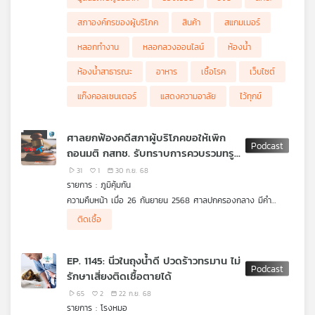
.
ฟังจาก คุณสุภิญญา กลางณรงค์ ประธานคณะอนุกรรมการด้าน
สภาองค์กรของผู้บริโภค
สินค้า
สแกมเมอร์
การสื่อสาร โทรคมนาคม และเทคโนโลยีสารสนเทศ สภาองค์กรของผู้
บริโภค
หลอกทำงาน
หลอกลวงออนไลน์
ห้องน้ำ
.......
คิดก่อนเชื่อ กับ ดร.แก้ว กังสดาลอำไพ นักพิษวิทยา
ห้องน้ำสาธารณะ
อาหาร
เชื้อโรค
เว็บไซต์
ตอน ห้องน้ำสาธารณะกับความเสี่ยงติดเชื้อโรค
แก๊งคอลเซนเตอร์
แสดงความอาลัย
ไว้ทุกข์
ศาลยกฟ้องคดีสภาผู้บริโภคขอให้เพิก
ถอนมติ กสทช. รับทราบการควบรวมทรู-
ดีแทค / แค่บีบสิวทำให้เสี่ยงตายเชียว
31
1
30 ก.ย. 68
หรือ
รายการ : ภูมิคุ้มกัน
ความคืบหน้า เมื่อ 26 กันยายน 2568 ศาลปกครองกลาง มีคำ
พิพากษา ยกฟ้อง ในคดีที่สภาผู้บริโภค ยื่นฟ้องเพิกถอนมติ “รับ
ติดเชื้อ
ทราบ” ของคณะกรรมการกิจการกระจายเสียง กิจการโทรทัศน์ และ
กิจการโทรคมนาคมแห่งชาติ (กสทช.) ที่ส่งผลให้การควบรวมกิจการ
ของค่ายมือถือ ทรูและดีแทค เดินหน้าต่อไป
EP. 1145: นิ่วในถุงน้ำดี ปวดร้าวทรมาน ไม่
.
รักษาเสี่ยงติดเชื้อตายได้
ทำไมศาลถึงยกฟ้อง?
จะอุทธรณ์ต่อศาลปกครองสูงสุดหรือไม่?
65
2
22 ก.ย. 68
ตอนนี้เหลือผู้ให้บริการรายใหญ่เพียง 2 ราย ซึ่งส่งผลให้การแข่งขัน
รายการ : โรงหมอ
ลดลง และเห็นได้จากแพ็คเกจเน็ตมือถือและอินเทอร์เน็ตบ้าน มีราคา