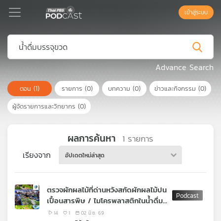
เข้าสู่ระบบ
Podcast
Advance Search
ตอน
(1)
รายการ
(0)
บทความ
(0)
ข่าวและกิจกรรม
(0)
เพล
ย์
ผู้จัดรายการและวิทยากร
(0)
ลิ
สต์
แนะนำ
ผลการค้นหา
1
รายการ
เรียงจาก
อัปเดตใหม่ล่าสุด
เพล
ย์
ตรวจผักผลไม้ที่ด่านหวังสกัดผักผลไม้ปน
ลิ
เปื้อนสารพิษ / ไมโครพลาสติกในน้ำดื่ม
สต์
บรรจุขวด
ของ
14
1
02 มิ.ย. 69