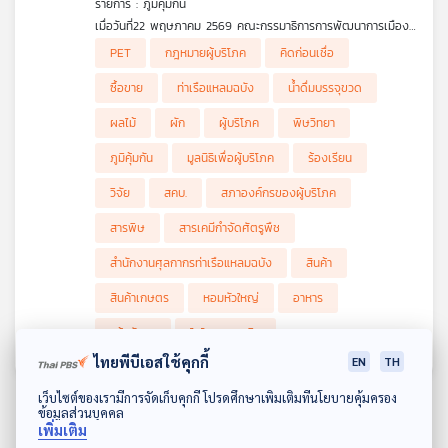
รายการ : ภูมิคุ้มกัน
คุณ
เมื่อวันที่22 พฤษภาคม 2569 คณะกรรมาธิการการพัฒนาการเมือง
การมีส่วนร่วมของประชาชน สิทธิมนุษยชน สิทธิ เสรีภาพ และการ
PET
กฎหมายผู้บริโภค
คิดก่อนเชื่อ
คุ้มครองผู้บริโภค วุฒิสภา, และ Thai-PAN (เครือข่ายเตือนภัยสาร
เพลง
เคมีกำจัดศัตรูพืช) ลงพื้นที่ร่วมประชุมแลกเปลี่ยนความคิดเห็นเกี่ยว
ซื้อขาย
ท่าเรือแหลมฉบัง
น้ำดื่มบรรจุขวด
กับการตรวจสอบสินค้านำเข้า ที่สำนักงานศุลกากรท่าเรือแหลมฉบัง
ด่านอาหารและยา ท่าเรือแหลมฉบัง และด่านตรวจพืชท่าเรือแหลมฉบัง
ผลไม้
ผัก
ผู้บริโภค
พิษวิทยา
เพื่อหารือการดำเนินงานตามแนวทาง 1DAAN/1LAB/1DAY ทราบผล
การตรวจวิเคราะห์ภายใน 24 ชั่วโมง และแนวปฏิบัติต่อผักและผลไม้ที่
บทความ
ภูมิคุ้มกัน
มูลนิธิเพื่อผู้บริโภค
ร้องเรียน
ไม่ผ่านมาตรฐาน เช่น กระบวนการ Re-export พร้อมสุ่มเก็บ
ตัวอย่าง แก้วมังกร จากเวียดนาม และหอมหัวใหญ่ จากออสเตรเลีย
วิจัย
สคบ.
สภาองค์กรของผู้บริโภค
ส่งตรวจ
.
สารพิษ
สารเคมีกำจัดศัตรูพืช
ข่าว
การตรวจผักผลไม้ที่ด่านท่าเรือแหลมฉบังเป็นอย่างไร
และ
คุยกับ คุณปรกชล อู๋ทรัพย์ จาก Thai-PAN
สำนักงานศุลกากรท่าเรือแหลมฉบัง
สินค้า
กิจกรรม
.
คิดก่อนเชื่อ กับ ดร.แก้ว กังสดาลอำไพ นักพิษวิทยา กับ ชนาธิป
สินค้าเกษตร
หอมหัวใหญ่
อาหาร
ไพรพงค์
ตอน ไมโครพลาสติกในน้ำดื่มบรรจุขวด
แก้วมังกร
ไมโครพลาสติก
เกี่ยว
ไทยพีบีเอสใช้คุกกี้
EN
TH
กับ
เรา
ดาวน์โหลด Thai PBS Podcast Application
เว็บไซต์ของเรามีการจัดเก็บคุกกี้ โปรดศึกษาเพิ่มเติมที่นโยบายคุ้มครอง
ข้อมูลส่วนบุคคล
เพิ่มเติม