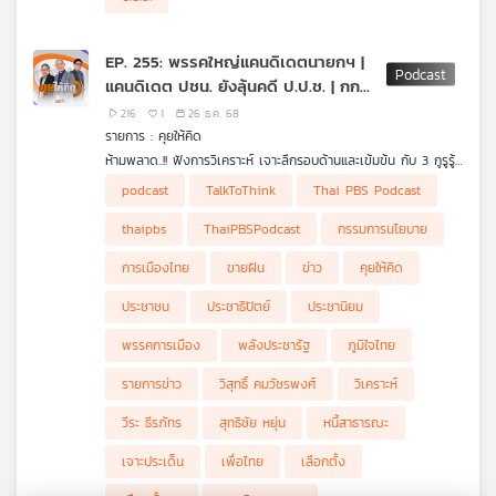
ข่าวร้อน
- คำตัดสินของ ป.ป.ช. จะส่งผลต่อความไว้วางใจในรัฐบาลมากแค่ไหน
?
- ศาลรับฟ้อง "10 สส. ประชาชน" แต่ยังให้ปฏิบัติหน้าที่ต่อได้แบบมี
EP. 255: พรรคใหญ่แคนดิเดตนายกฯ |
เงื่อนไข
แคนดิเดต ปชน. ยังลุ้นคดี ป.ป.ช. | กกต.
- เลือกตั้ง "สก.-ผู้ว่าฯ กทม." สนามแข่งขันที่พรรคใหญ่ไม่ควรมอง
ข้าม
กับนโยบายขายฝันประชานิยม
216
1
26 ธ.ค. 68
- รัฐบาลจะขยายเพดานหนี้สาธารณะ เพื่อกู้เงินมากระตุ้นเศรษฐกิจ
รายการ : คุยให้คิด
เพิ่มหรือไม่ ?
ห้ามพลาด..!! ฟังการวิเคราะห์ เจาะลึกรอบด้านและเข้มข้น กับ 3 กูรูรู้
ข่าว สุทธิชัย หยุ่น, วีระ ธีรภัทร และ วิสุทธิ์ คมวัชรพงศ์ กับประเด็น
- อ.วีระ รับตำแหน่งเป็นผู้ทรงคุณวุฒิ ในคณะกรรมการนโยบาย และ
podcast
TalkToThink
Thai PBS Podcast
ข่าวร้อน
กำกับการบริหารหนี้สาธารณะ
- พรรคใหญ่เปิดตัว "แคนดิเดตนายกฯ-รองนายกฯ" ชัดเจนแล้ว
thaipbs
ThaiPBSPodcast
กรรมการนโยบาย
- "แคนดิเดตนายกฯ-รองนายกฯ" พรรคภูมิใจไทยไม่พลิกโผ
- ประชาธิปัตย์เปิดตัวแคนดิเดตนายกฯ ครบ 3 คน
การเมืองไทย
ขายฝัน
ข่าว
คุยให้คิด
- แคนดิเดตนายกฯ พรรคเพื่อไทย ทำไมต้องเป็น 3 คนนี้ ?
- พรรคประชาชนยังน่าเป็นห่วง แคนดิเดตนายกฯ ยังต้องลุ้นผลคดี
ประชาชน
ประชาธิปัตย์
ประชานิยม
ป.ป.ช.
- สงครามประกาศ "ไม่จับมือ" ระหว่างพรรคการเมืองใหญ่ก่อนการ
พรรคการเมือง
พลังประชารัฐ
ภูมิใจไทย
เลือกตั้ง
- กกต. กับบทบาทการตรวจสอบ "นโยบายขายฝันประชานิยม"
รายการข่าว
วิสุทธิ์ คมวัชรพงศ์
วิเคราะห์
- พปชร. ยังไปต่อกับการเมืองไทยหรือไม่ ?
- "ฝุ่นยังตลบ ภาพยังไม่ชัด" สูตรผสมการจับมือหลังเลือกตั้งจะเป็น
วีระ ธีรภัทร
สุทธิชัย หยุ่น
หนี้สาธารณะ
อย่างไร ?
เจาะประเด็น
เพื่อไทย
เลือกตั้ง