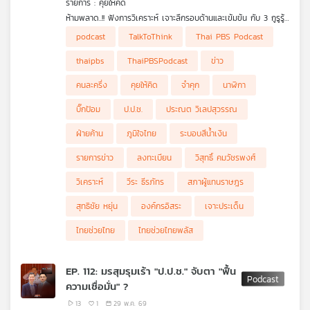
รายการ : คุยให้คิด
คุณ
ห้ามพลาด..!! ฟังการวิเคราะห์ เจาะลึกรอบด้านและเข้มข้น กับ 3 กูรูรู้
ข่าว สุทธิชัย หยุ่น, วีระ ธีรภัทร และ วิสุทธิ์ คมวัชรพงศ์ กับประเด็น
• ลงทะเบียน "ไทยช่วยไทยพลัส" วันสุดท้ายอาจไม่เต็ม 30 ล้านสิทธิ์
podcast
TalkToThink
Thai PBS Podcast
ข่าวร้อน
• ศาลตัดสินจำคุก 3 ปี อดีต 2 ป.ป.ช. ปกปิดข้อมูลการไต่สวนกรณี
เพลง
"นาฬิกาบิ๊กป้อม"
thaipbs
ThaiPBSPodcast
ข่าว
• จากกรณีศาลตัดสินจำคุก "อดีต 2 ป.ป.ช." จะโยงไปถึงเรื่องอะไร
ต่อบ้าง ?
คนละครึ่ง
คุยให้คิด
จำคุก
นาฬิกา
• "ที่มาขององค์กรอิสระ" สำคัญอย่างไร ?
• ระบอบสีน้ำเงิน
บทความ
บิ๊กป้อม
ป.ป.ช.
ประณต วิเลปสุวรรณ
• ฝ่ายค้านติดขัดเกมในสภา การทำงานเคลื่อนตัวยาก
ฝ่ายค้าน
ภูมิใจไทย
ระบอบสีน้ำเงิน
รายการข่าว
ลงทะเบียน
วิสุทธิ์ คมวัชรพงศ์
ข่าว
และ
วิเคราะห์
วีระ ธีรภัทร
สภาผู้แทนราษฎร
กิจกรรม
สุทธิชัย หยุ่น
องค์กรอิสระ
เจาะประเด็น
ไทยช่วยไทย
ไทยช่วยไทยพลัส
เกี่ยว
กับ
EP. 112: มรสุมรุมเร้า "ป.ป.ช." จับตา "ฟื้น
เรา
ความเชื่อมั่น" ?
13
1
29 พ.ค. 69