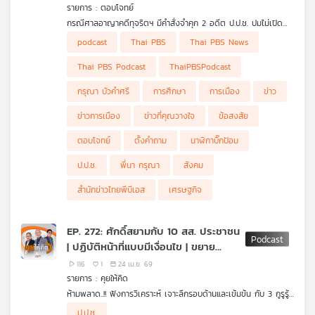
รายการ : ตอบโจทย์
เครือ
กรณีศาลอาญาคดีทุจริตฯ มีคำสั่งจำคุก 2 อดีต ป.ป.ช. ปมไม่เปิด
ข่าย
ข้อมูลสำนวนนาฬิกาหรูบิ๊กป้อม คดีเมาแล้วขับชนไรเดอร์เสียชีวิตของ
ผู้ร่วมรายการ
podcast
Thai PBS
Thai PBS News
วิทยุ
ผอ.สำนักสืบสวนฯ และแนวทางฟื้นความเชื่อมั่นต่อ ป.ป.ช.
รศ. ดร.เจษฎ์ โทณะวณิก อดีตที่ปรึกษากรรมการร่าง
ไทย
รัฐธรรมนูญ (กรธ.)
Thai PBS Podcast
ThaiPBSPodcast
ดร.ดิเรกฤทธิ์ เจนครองธรรม ประธานสถาบันประชาธิปไตย
พี
สุจริต และอดีตสมาชิกวุฒิสภา
บี
กรุณา บัวคำศรี
การศึกษา
การเมือง
ข่าว
เอส
ข่าวการเมือง
ข่าวที่คุณวางใจ
ข้อสงสัย
ตอบโจทย์
ตั้งคำถาม
นาฬิกาบิ๊กป้อม
แผนที่
ป.ป.ช.
พี่นา กรุณา
สังคม
วิทยุ
สำนักข่าวไทยพีบีเอส
เศรษฐกิจ
เครือ
ข่าย
EP. 272: ศักดิ์สยามกับ 10 สส. ประชาชน
| ปฏิบัติหน้าที่แบบมีเงื่อนไข | ขยาย
เพดานหนี้สาธารณะ
116
1
24 เม.ย. 69
รายการ : คุยให้คิด
ห้ามพลาด..!! ฟังการวิเคราะห์ เจาะลึกรอบด้านและเข้มข้น กับ 3 กูรูรู้
ข่าว สุทธิชัย หยุ่น, วีระ ธีรภัทร และ วิสุทธิ์ คมวัชรพงศ์ กับประเด็น
- ถอดวิธีคิด ป.ป.ช. กรณี "ศักดิ์สยาม-10 สส. ประชาชน"
ป.ป.ช.