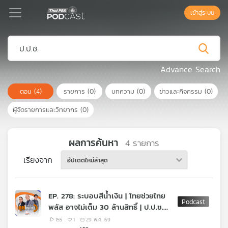
เข้าสู่ระบบ
Podcast
Advance Search
ตอน
(4)
รายการ
(0)
บทความ
(0)
ข่าวและกิจกรรม
(0)
เพล
ย์
ผู้จัดรายการและวิทยากร
(0)
ลิ
สต์
แนะนำ
ผลการค้นหา
4
รายการ
เรียงจาก
อัปเดตใหม่ล่าสุด
เพล
ย์
EP. 278: ระบอบสีน้ำเงิน | ไทยช่วยไทย
ลิ
พลัส อาจไม่เต็ม 30 ล้านสิทธิ์ | ป.ป.ช.
สต์
กับนาฬิกาบิ๊กป้อม เชื่อมโยงอะไร
ของ
155
1
29 พ.ค. 69