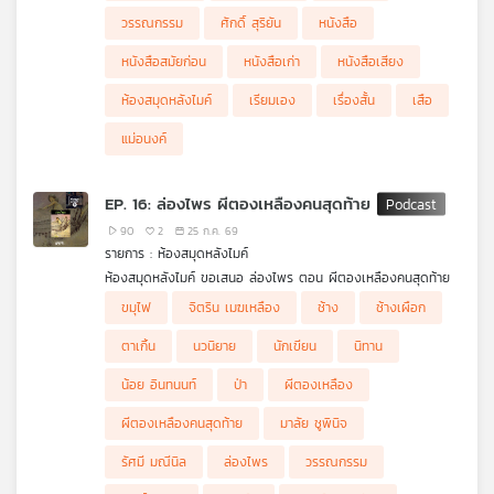
วรรณกรรม
ศักดิ์ สุริยัน
หนังสือ
หนังสือสมัยก่อน
หนังสือเก่า
หนังสือเสียง
ห้องสมุดหลังไมค์
เรียมเอง
เรื่องสั้น
เสือ
แม่อนงค์
EP. 16: ล่องไพร ผีตองเหลืองคนสุดท้าย
90
2
25 ก.ค. 69
รายการ : ห้องสมุดหลังไมค์
ห้องสมุดหลังไมค์ ขอเสนอ ล่องไพร ตอน ผีตองเหลืองคนสุดท้าย
.
ขมุไฟ
จิตริน เมฆเหลือง
ช้าง
ช้างเผือก
หลังจากที่ คณะล่องไพร่ คาดเดากันไปว่าทำไมถึงหา สองสามีภรรยา
ชาวเยอรมัน ไม่เจอซะที ในตอนนี้เราจะได้ฟังเหตุผลที่แท้จริงจากปาก
ตาเกิ้น
นวนิยาย
นักเขียน
นิทาน
ของพวกเขาเอง ว่าทำไมถึงมาติดอยู่กับพวก ขมุไฟ อยู่นานแสนนาน
น้อย อินทนนท์
ป่า
ผีตองเหลือง
ผีตองเหลืองคนสุดท้าย
มาลัย ชูพินิจ
รัศมี มณีนิล
ล่องไพร
วรรณกรรม