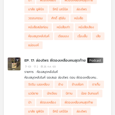
ป่า
ผีตองเหลือง
ผีตองเหลืองคนสุดท้าย
เรื่องเสือผี ที่ขออาสาเป็นคนนำทางทีมพรานเข้าสู่ป่าลึก!
มาลัย ชูพินิจ
รัศมี มณีนิล
ล่องไพร
วรรณกรรม
ศักดิ์ สุริยัน
หนังสือ
หนังสือสมัยก่อน
หนังสือเก่า
หนังสือเสียง
ห้องสมุดหลังไมค์
เรียมเอง
เรื่องสั้น
เสือ
แม่อนงค์
EP. 17: ล่องไพร ผีตองเหลืองคนสุดท้าย
101
2
26 ก.ค. 69
รายการ : ห้องสมุดหลังไมค์
ห้องสมุดหลังไมค์ ขอเสนอ ล่องไพร ตอน ผีตองเหลืองคน
สุดท้าย ศักดิ์ สุริยัน และชาวคณะ ต้องออกเดินทางลึกเข้าไปในป่า
จิตริน เมฆเหลือง
ช้าง
ช้างเผือก
ตาเกิ้น
ทุรกันดาร เพื่อตามหา 2 สามีภรรยาชาวเยอรมัน แต่ยิ่งเดินทางลึก
เข้าไปในป่า เรื่องราวกลับยิ่งเต็มไปด้วยความลึกลับ อันตราย และ
นวนิยาย
นักเขียน
นิทาน
น้อย อินทนนท์
คำถามว่า ผีตองเหลืองคนสุดท้าย ที่พวกเขาตามหา แท้จริงแล้วคือ
ใครกันแน่
ป่า
ผีตองเหลือง
ผีตองเหลืองคนสุดท้าย
มาลัย ชูพินิจ
รัศมี มณีนิล
ล่องไพร