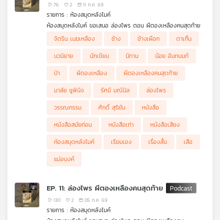
76
2
11 ก.ค. 69
รายการ : ห้องสมุดหลังไมค์
ห้องสมุดหลังไมค์ ขอเสนอ ล่องไพร ตอน ผีตองเหลืองคนสุดท้าย
.
จิตริน เมฆเหลือง
ช้าง
ช้างเผือก
ตาเกิ้น
หลังจากวุ่นวายกับเรื่องของ อ้ายแป อยู่พอสมควร คณะล่องไพร่ก็จะ
กลับมาตามหาสองสามีภรรยาชาวเยอรมันที่หายตัวไปกลางป่า กันต่อ
นวนิยาย
นักเขียน
นิทาน
น้อย อินทนนท์
แต่ในขณะที่ทุกคนกำลังจะเริ่มเดินทางนั้น ร.อ.เรือง ก็หายตัวไปอย่าง
ลึกลับ
ป่า
ผีตองเหลือง
ผีตองเหลืองคนสุดท้าย
มาลัย ชูพินิจ
รัศมี มณีนิล
ล่องไพร
วรรณกรรม
ศักดิ์ สุริยัน
หนังสือ
หนังสือสมัยก่อน
หนังสือเก่า
หนังสือเสียง
ห้องสมุดหลังไมค์
เรียมเอง
เรื่องสั้น
เสือ
แม่อนงค์
EP. 11: ล่องไพร ผีตองเหลืองคนสุดท้าย
130
2
05 ก.ค. 69
รายการ : ห้องสมุดหลังไมค์