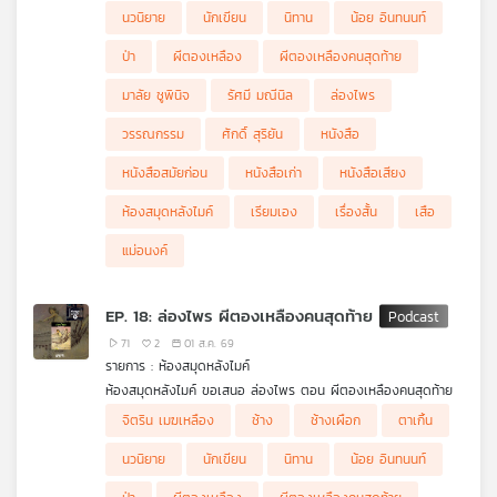
ร้าย กลางความมืดมิด แต่ท่ามกลางความเงียบสงัด สีฟ้า ผีตอง
นวนิยาย
นักเขียน
นิทาน
น้อย อินทนนท์
เครือ
เหลืองคนสุดท้ายได้เสี่ยงอันตราย เพื่อตามหาชายที่เธอรักอย่างร้อย
ข่าย
เอกเกรียง เหตุการณ์จะเป็นอย่างไรต่อไป ติดตามใน ห้องสมุดหลัง
ป่า
ผีตองเหลือง
ผีตองเหลืองคนสุดท้าย
ไมค์ ล่องไพร ตอน ผีตองเหลืองคนสุดท้าย
วิทยุ
ไทย
มาลัย ชูพินิจ
รัศมี มณีนิล
ล่องไพร
พี
วรรณกรรม
ศักดิ์ สุริยัน
หนังสือ
บี
เอส
หนังสือสมัยก่อน
หนังสือเก่า
หนังสือเสียง
ห้องสมุดหลังไมค์
เรียมเอง
เรื่องสั้น
เสือ
แม่อนงค์
แผนที่
วิทยุ
เครือ
EP. 18: ล่องไพร ผีตองเหลืองคนสุดท้าย
ข่าย
71
2
01 ส.ค. 69
รายการ : ห้องสมุดหลังไมค์
ห้องสมุดหลังไมค์ ขอเสนอ ล่องไพร ตอน ผีตองเหลืองคนสุดท้าย
.
จิตริน เมฆเหลือง
ช้าง
ช้างเผือก
ตาเกิ้น
ตีกาย หัวหน้าเผ่าเชื่อฝังหัวว่า เสือ ที่ออกอาละวาด คือปีศาจอมตะที่
เทวดาส่งมาลงทัณฑ์ แต่งานนี้ ศักดิ์ และ ศาสตราจารย์ฟิกส์ งัด
นวนิยาย
นักเขียน
นิทาน
น้อย อินทนนท์
อุบายเด็ด อ้างว่าพวกเขาคือคนที่เทวดาส่งมาเพื่อปราบเสือร้ายให้สิ้น
ซาก พร้อมแท็กทีมกับ ตันยา ลูกสาวหัวหน้าเผ่าผู้กล้าหาญและไม่เชื่อ