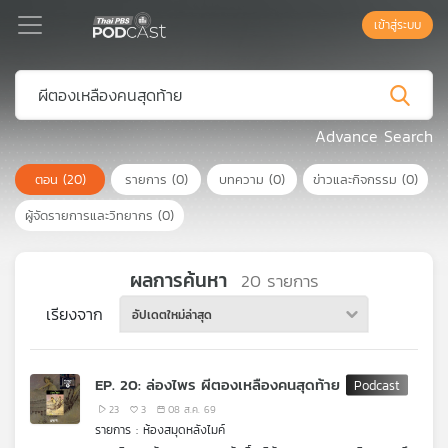
เข้าสู่ระบบ
Podcast
Advance Search
ตอน
(20)
รายการ
(0)
บทความ
(0)
ข่าวและกิจกรรม
(0)
เพล
ย์
ผู้จัดรายการและวิทยากร
(0)
ลิ
สต์
แนะนำ
ผลการค้นหา
20
รายการ
เรียงจาก
อัปเดตใหม่ล่าสุด
เพล
ย์
EP. 20: ล่องไพร ผีตองเหลืองคนสุดท้าย
ลิ
สต์
23
3
08 ส.ค. 69
รายการ : ห้องสมุดหลังไมค์
ของ