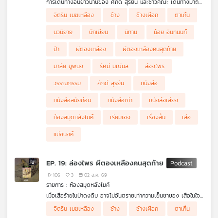
การเดินทางอันยาวนานของ ศักดิ์ สุริยัน และชาวคณะ เดินทางมาถึง
คุณ
บทสรุปแล้ว ตลอดเส้นทาง พวกเขาต้องเผชิญทั้งป่าลึก และอันตราย
.
จิตริน เมฆเหลือง
ช้าง
ช้างเผือก
ตาเกิ้น
รอบด้าน
ชะตากรรมของสองสามีภรรยาชาวเยอรมันจะลงเอยเช่นไร ความรักระ
หว่างร.อ.เรืองกับสีฟ้า ผีตองเหลืองคนสุดท้าย จะเป็นอย่างไรและบท
นวนิยาย
นักเขียน
นิทาน
น้อย อินทนนท์
สรุปของการเดินทางครั้งนี้ จะเป็นไปตามที่ทุกคนคาดหวังหรือไม่
เพลง
ติดตามใน ห้องสมุดหลังไมค์ ล่องไพร ผีตองเหลืองคนสุดท้าย EP
ป่า
ผีตองเหลือง
ผีตองเหลืองคนสุดท้าย
สุดท้าย
มาลัย ชูพินิจ
รัศมี มณีนิล
ล่องไพร
บทความ
วรรณกรรม
ศักดิ์ สุริยัน
หนังสือ
หนังสือสมัยก่อน
หนังสือเก่า
หนังสือเสียง
ข่าว
ห้องสมุดหลังไมค์
เรียมเอง
เรื่องสั้น
เสือ
และ
กิจกรรม
แม่อนงค์
EP. 19: ล่องไพร ผีตองเหลืองคนสุดท้าย
เกี่ยว
106
3
02 ส.ค. 69
กับ
รายการ : ห้องสมุดหลังไมค์
เรา
เมื่อเสือร้ายในป่าดงดิบ อาจไม่อันตรายเท่าความเย็นชาของ เสือในใจ
ร้อยเอกเกรียง
.
จิตริน เมฆเหลือง
ช้าง
ช้างเผือก
ตาเกิ้น
ศักดิ์ศักดิ์ ตาเกิ๊น และ นายทหารเรือง ซุ่มนั่งห้างเฝ้ารอจะจัดการเสือ