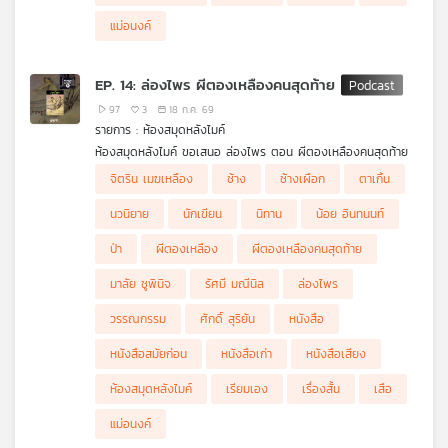
แม่อนงค์
EP. 14: ล่องไพร ผีตองเหลืองคนสุดท้าย
97
3
18 ก.ค. 69
รายการ : ห้องสมุดหลังไมค์
ห้องสมุดหลังไมค์ ขอเสนอ ล่องไพร ตอน ผีตองเหลืองคนสุดท้าย
.
จิตริน เมฆเหลือง
ช้าง
ช้างเผือก
ตาเกิ้น
หลังจากที่ ศักดิ์และตาเกิ้น ได้ช่วยเหลือ กา ขมุไฟ ที่โดนเผ่าของตน
ทอดทิ้ง ตอนนี้พวกเขาก็กำลังเดินทางไปที่ตั้งของเผ่าขมุไฟ เพื่อตาม
นวนิยาย
นักเขียน
นิทาน
น้อย อินทนนท์
หา สองสามีภรรยาชาวเยอรมัน กันต่อ
ป่า
ผีตองเหลือง
ผีตองเหลืองคนสุดท้าย
มาลัย ชูพินิจ
รัศมี มณีนิล
ล่องไพร
วรรณกรรม
ศักดิ์ สุริยัน
หนังสือ
หนังสือสมัยก่อน
หนังสือเก่า
หนังสือเสียง
ห้องสมุดหลังไมค์
เรียมเอง
เรื่องสั้น
เสือ
แม่อนงค์