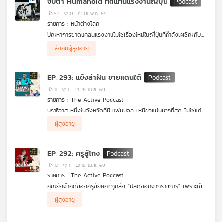
จับตา Humanoid ทดแทนแรงงานญี่ปุ่น
คนเป็นหนี้เพื่อดิ้นรนให้ชีวิตอยู่รอด
สารคดีคนจนเมือง ซีซัน 6 ตอน “อัสซมา ยิ่งท่วม ยิ่งจน” ใน คนจน
เมืองพอดแคสต์ EP.4 | ท่วม จน เจ็บ
52
0
01 พ.ค. 69
รายการ : หน้าต่างโลก
ปัญหาการขาดแคลนแรงงานไม่ใช่เรื่องใหม่ในญี่ปุ่นที่กำลังเผชิญกับ
ภาวะสังคมสูงวัยและมีอัตราการเกิดต่ำ ทำให้รัฐบาลและบริษัทต่างๆ
สังคมผู้สูงอายุ
ต้องงัดกลยุทธ์หลากหลายออกมาใช้เพื่อแก้ปัญหานี้ โดยนำหุ่นยนต์
เข้ามาทำงานทดแทนแรงงานคนในหลายภาคอุตสาหกรรม ซึ่งล่าสุด
ยังรวมถึงธุรกิจการบินด้วย
EP. 293: แข้งล่าฝัน ชายแดนใต้
11
1
26 เม.ย. 69
รายการ : The Active Podcast
นราธิวาส หนึ่งในจังหวัดที่มี แฟนบอล เหนียวแน่นมากที่สุด ไม่ใช่แค่
นั้นแต่หลายจังหวัดภาคใต้มีการจัดแข่งขันเกือบตลอดทั้งปี ไม่ว่าจะ
.
ผู้สูงอายุ
เป็นเกมระดับโรงเรียน ลีกท้องถิ่น หรือการแข่งขันของสโมสรอาชีพ
แต่คำถามสำคัญทำไม ทีมฟุตบอล รวมถึงนักฟุตบอลใต้ถึงไม่ปัง
เพราะโครงสร้างฟุตบอลอาชีพที่แข่งขันสูงขึ้น งบประมาณสโมสรที่
.
ต้องใช้มหาศาล ระบบเยาวชนที่ยังไม่แข็งแรงพอ หรือโอกาสในการ
ร่วมไขคำตอบผ่านเรื่องเล่าของสารคดีคนจนเมือง ซีซัน 6 ตอน “โค้ช
EP. 292: ครูสู้โกง
พัฒนานักเตะที่กระจุกตัวอยู่ในเมืองใหญ่
มีดี” แข้งล่าฝัน ปั้นเด็กชายแดน พร้อมบทวิเคราะห์เชิงลึกจากกูรู
บอลไทย ใน คนจนเมืองพอดแคสต์ EP.3 “แข้งล่าฝัน ชายแดนใต้”
12
1
19 เม.ย. 69
รายการ : The Active Podcast
คุณยังจำคดีของครูชัยยศที่ถูกสั่ง "ปลดออกจากราชการ" เพราะเซ็น
รับค่าอาหารกลางวันให้เด็กนักเรียนมัธยมฯ โรงเรียนขยายโอกาสไหม
บางคนอาจจะหลงลืมเรื่องราวนี้ แต่ยังมีครูจำนวนมากที่มีชะตาชีวิต
ผู้สูงอายุ
?
คล้ายกัน เมื่อครูไทยเสียเวลาส่วนใหญ่ไปกับการเซ็นรับพัสดุ และงาน
ร่วมเจาะลึกปัญหาเชิงโครงสร้างที่คุณอาจไม่เคยรู้ และมองหา
ธุรการ ที่พวกเขาไม่ได้มีความเชี่ยวชาญ ทำให้ตกเป็นเหยื่อของระบบที่
ทางออกผ่านกรณีของครูชัยยศ ใน “ครูสู้โกง”