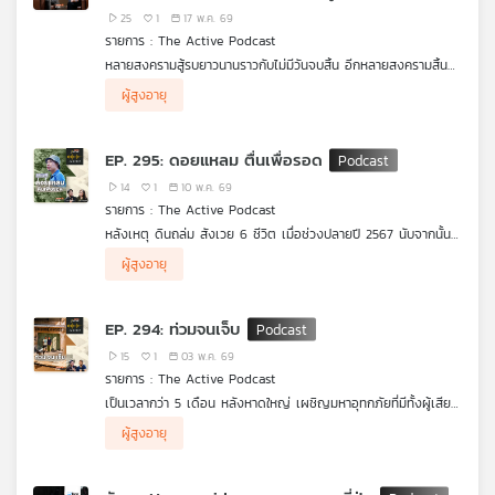
แน่น
โลก
25
1
17 พ.ค. 69
เครือ
รายการ : The Active Podcast
ข่าย
หลายสงครามสู้รบยาวนานราวกับไม่มีวันจบสิ้น อีกหลายสงครามสิ้น
วิทยุ
สุดลง หลงเหลือไว้เพียงเสียงระเบิด ควันปืน และบาดแผลที่ยังคงฝัง
.
ไทย
ผู้สูงอายุ
ลึกในใจผู้คน
The Active Podcast EP. นี้ ชวน วรรณสิงห์ ประเสริฐกุล ผู้กำกับ
พี
สารคดี เถื่อน Travel Bad Bad World คุยถึงเบื้องหลังของการ
.
บี
ลงพื้นที่จริงในสมรภูมิทั่วโลก
วรรณสิงห์ถ่ายทอดวิธีคิดในการเลือกพื้นที่พร้อมบทเรียนและคราบ
EP. 295: ดอยแหลม ตื่นเพื่อรอด
น้ำตาในสนามสงครามผ่านสายตาของความเป็นมนุษย์ ที่สุดท้ายแล้ว
เอส
พบว่า ร่องรอยบาดแผลที่ฝังลึกในใจผู้คน อาจไม่มีวันจางหายตลอด
14
1
10 พ.ค. 69
ชีวิต
รายการ : The Active Podcast
หลังเหตุ ดินถล่ม สังเวย 6 ชีวิต เมื่อช่วงปลายปี 2567 นับจากนั้น
แผนที่
ชีวิตของผู้คนที่ บ้านดอยแหลม อ.แม่อาย จ.เชียงใหม่ ก็เปลี่ยนไป
.
ผู้สูงอายุ
ตลอดกาล โดยเฉพาะช่วงหน้าฝนที่นี่กลายเป็น หมู่บ้านนอนไม่หลับ
ไม่ใช่แค่บ้านดอยแหลม แต่มีอีกกว่า 15,000 หมู่บ้านทั่วประเทศ ที่อยู่
วิทยุ
เพราะชาวบ้านกลัวเหตุการณ์จะซ้ำรอยจากการเป็นพื้นที่เสี่ยงภัยพิบัติ
ในจุดเสี่ยงดินถล่ม จนถึงวันนี้ชาวบ้านพร้อมแค่ไหน ? กับการรับมือ
เครือ
ภัยพิบัติที่อาจเกิดขึ้นได้อีกในอนาคต ติดตามผ่านเรื่องเล่าสารคดี
ข่าย
EP. 294: ท่วมจนเจ็บ
คนจนเมือง ซีซัน 6 ตอน “พ่อหลวงวี ลาหู่ กู้ภัยดินถล่ม” พร้อม
วิเคราะห์เพื่อหาทางออกให้กับคนบนพื้นที่เสี่ยง ใน คนจนเมืองพอดแค
15
1
03 พ.ค. 69
สต์ EP.5 | ดอยแหลม ตื่นเพื่อรอด
รายการ : The Active Podcast
เป็นเวลากว่า 5 เดือน หลังหาดใหญ่ เผชิญมหาอุทกภัยที่มีทั้งผู้เสีย
ชีวิต บ้านเรือน ร้านค้าได้รับความเสียหายจำนวนมาก เศรษฐกิจเสีย
.
ผู้สูงอายุ
หาย 2 หมื่นล้านบาท รัฐบาลคาดใช้เวลา 3 เดือนฟื้นฟู
แต่จนถึงเวลานี้ชีวิตของผู้คน โดยเฉพาะคนจนเมืองกว่า 1 แสนคน ที่
มีอาชีพหาเช้ากินค่ำ และเป็นฟันเฟืองสำคัญในการหมุนเศรษฐกิจของ
.
เมือง บ้านยังซ่อมไม่เสร็จ ร้านค้าพังเสียหาย รอการเยียววยา หลาย
ร่วมฟื้นความทรงจำในภารกิจฟื้นเมืองหาดใหญ่ ผ่านเรื่องเล่าใน