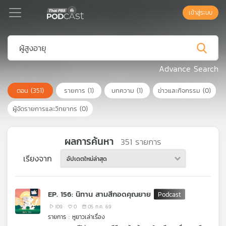
เข้าสู่ระบบ
Podcast
Advance Search
ตอน
(351)
รายการ
(1)
บทความ
(1)
ข่าวและกิจกรรม
(0)
เพล
ย์
ผู้จัดรายการและวิทยากร
(0)
ลิ
สต์
แนะนำ
ผลการค้นหา
351
รายการ
เรียงจาก
อัปเดตใหม่ล่าสุด
เพล
ย์
EP. 156: นิทาน สามสีกอดคุณยาย
ลิ
สต์
109
0
05 ก.ค. 69
รายการ : หูยาวเล่าเรื่อง
ของ