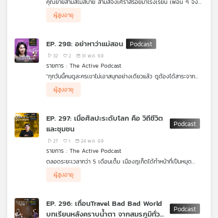
คุณยายสามสีไม่สบาย สามสีจึงเศร้าสร้อยมาโรงเรียน เพื่อน ๆ จึง
คุณ
ช่วยกันปลอบใจ สามสีบอกว่าสามสีกอดคุณยายทุกวันและจะกอดให้
ผู้สูงอายุ
มากขึ้น เพราะคุณยายรักและตามใจสามสีมาก สามสีคิดว่าไม่มีใครรัก
สามสีเท่าคุณยาย ครูตาโตจึงบอกว่า การกอดเป็นการแสดงความรัก
และสร้างภูมิต้านทานให้ผู้ป่วยได้
เพลง
EP. 298: อย่าหาว่าแม่สอน
32
2
31 พ.ค. 69
รายการ : The Active Podcast
บทความ
"ทุกวันนี้คนดูละครเขาไม่เอาสนุกอย่างเดียวแล้ว ดูต้องได้สาระจาก
ความบันเทิงด้วย ซึ่งการเอาบทกะเทยมาเล่นตลก โดนผู้ชายหลอก พี่
เป็นตัวแม่ที่แน่มาตั้งแต่ 26 ปีที่แล้ว สำหรับ "โกโก้" - กกกร เบญจาธิ
ผู้สูงอายุ
ว่ามันอาจจะเก่าไปแล้วในยุคนี้"
กูล หรือ "เจ๊เปีย" จากสตรีเหล็ก หนังไทยระดับตำนาน ที่เล่าเรื่อง
ทุกบทบาทผ่านการพิจารณาอย่างดี ว่าต้องไม่ด้อยค่ากลุ่มคนข้ามเพศ
LGBTQIAN+ ได้อย่างสมจริง และหลากหลายมากที่สุด
และท้าทายขึ้นไปในหลายบทบาท เพื่อสร้างความเข้าใจต่อสังคมผ่านสื่อ
ต้อนรับสู่เดือนไพรด์ มานี่ๆ แม่จะเล่าให้ฟัง ทั้งเคล็ดลับการใช้ชีวิตกว่า
บันเทิง เช่นเดียวกับมุมมองการใช้ชีวิตในฐานะหญิงข้ามเพศ ที่กลาย
จะเริ่มต้นสู่กระบวนการข้ามเพศ เข้าวงการในบันเทิงได้ยังไง และ
ข่าว
EP. 297: เมื่อศิลปะระดับโลก คือ วิถีชีวิต
เป็นต้นแบบให้กับคนรุ่นใหม่
ล่าสุดกับการกลับมาจับวอลเลย์บอลอีกครั้งกับ Project ของไทยพีบี
และ
และชุมชน
เอส ในเพศสนิท Podcast อย่าหาว่าแม่สอน
กิจกรรม
27
1
24 พ.ค. 69
รายการ : The Active Podcast
ตลอดระยะเวลากว่า 5 เดือนเต็ม เมืองภูเก็ตได้ทำหน้าที่เป็นหมุด
เกี่ยว
หมายสำคัญของศิลปิน นักท่องเที่ยว และผู้คนจากทุกมุมโลก ด้วยจุด
.
ผู้สูงอายุ
หมายเดียวกัน คือ เทศกาลศิลปะนานาชาติ Thailand Biennale,
ชวนพูดคุยส่งท้ายงานกับ ใหม่ อริญชย์ รุ่งแจ้ง ศิลปินและผู้อำนวย
กับ
Phuket 2025 แม้วันนี้ เทศกาลจะปิดฉากลงแล้ว แต่ความประทับใจ
การฝ่ายศิลป์โครงการจัดมหกรรมศิลปะร่วมสมัยนานาชาติ Thailand
.
เรา
และแรงขับเคลื่อนในชุมชนยังคงทำหน้าที่ต่อไปอย่างไม่สิ้นสุด
Biennale, Phuket 2025 กับวิธีคิดเบื้องหลังการออกแบบเทศกาล
ศิลปะร่วมสมัย จะเข้าไปเติบโตและเป็นเนื้อเดียวกับชุมชนได้อย่างไร?
EP. 296: เถื่อนTravel Bad Bad World
ศิลปะ ที่ตั้งใจทลายกำแพงของมิวเซียมแสดงงานศิลปะ แต่พาผู้ชมไป
และเป็นไปได้ไหมที่ประเทศไทยจะก้าวสู่การเป็นเมืองแห่งศิลปะระดับโลก
บทเรียนหลังคราบน้ำตา จากสมรภูมิทั่ว
สู่ชุมชน วิถีชีวิต และประวัติศาสตร์ท้องถิ่นของภูเก็ต ได้อย่างแนบ
อย่างยั่งยืน? หาคำตอบพร้อมกันได้ในบทสนทนานี้