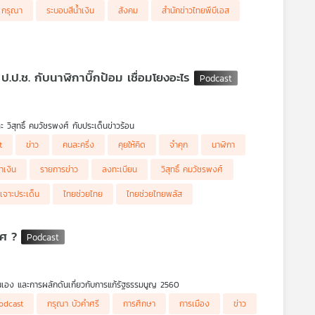
า กรุณา
ระบอบสีน้ำเงิน
สังคม
สำนักข่าวไทยพีบีเอส
 ป.ป.ช. กับนาฬิกาบิ๊กป้อม เชื่อมโยงอะไร
ละ วิสุทธิ์ คมวัชรพงศ์ กับประเด็นข่าวร้อน
t
ข่าว
คนละครึ่ง
คุยให้คิด
จำคุก
นาฬิกา
ำเงิน
รายการข่าว
ลงทะเบียน
วิสุทธิ์ คมวัชรพงศ์
เจาะประเด็น
ไทยช่วยไทย
ไทยช่วยไทยพลัส
ทศ ?
่ตนเอง และการผลักดันเกี่ยวกับการแก้รัฐธรรมนูญ 2560
odcast
กรุณา บัวคำศรี
การศึกษา
การเมือง
ข่าว