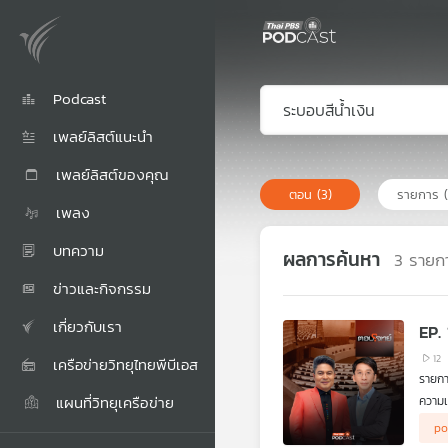
Podcast
เพลย์ลิสต์แนะนำ
เพลย์ลิสต์ของคุณ
ตอน
(3)
รายการ
เพลง
บทความ
ผลการค้นหา
3
รายก
ข่าวและกิจกรรม
เกี่ยวกับเรา
EP.
12
เครือข่ายวิทยุไทยพีบีเอส
รายกา
แผนที่วิทยุเครือข่าย
ความเ
ผู้ร่
po