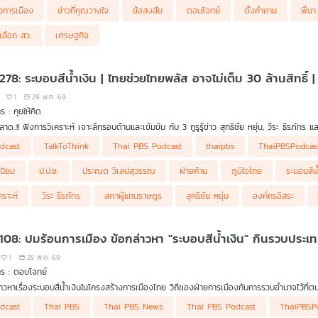
เทพไท เสนพงศ์ อดีตสมาชิกสภาผู้แทนราษฎร
าวการเมือง
ข่าวที่คุณวางใจ
ข้อสงสัย
ตอบโจทย์
ตั้งคำถาม
พี่น
วเลือก สว.
เศรษฐกิจ
278: ระบอบสีน้ำเงิน | ไทยช่วยไทยพลัส อาจไม่เต็ม 30 ล้านสิทธิ์ |
1
29 พ.ค. 69
ร : คุยให้คิด
าด..!! ฟังการวิเคราะห์ เจาะลึกรอบด้านและเข้มข้น กับ 3 กูรูรู้ข่าว สุทธิชัย หยุ่น, วีระ ธีรภัทร แ
ะเบียน "ไทยช่วยไทยพลัส" วันสุดท้ายอาจไม่เต็ม 30 ล้านสิทธิ์
dcast
TalkToThink
Thai PBS Podcast
thaipbs
ThaiPBSPodcas
ตัดสินจำคุก 3 ปี อดีต 2 ป.ป.ช. ปกปิดข้อมูลการไต่สวนกรณี "นาฬิกาบิ๊กป้อม"
กรณีศาลตัดสินจำคุก "อดีต 2 ป.ป.ช." จะโยงไปถึงเรื่องอะไรต่อบ้าง ?
กป้อม
ป.ป.ช.
ประณต วิเลปสุวรรณ
ฝ่ายค้าน
ภูมิใจไทย
ระบอบสีน้
่มาขององค์กรอิสระ" สำคัญอย่างไร ?
อบสีน้ำเงิน
คราะห์
วีระ ธีรภัทร
สภาผู้แทนราษฎร
สุทธิชัย หยุ่น
องค์กรอิสระ
ยค้านติดขัดเกมในสภา การทำงานเคลื่อนตัวยาก
 108: ปมร้อนการเมือง ข้อกล่าวหา "ระบอบสีน้ำเงิน" กินรวบประเ
1
25 พ.ค. 69
ร : ตอบโจทย์
่าวหาเรื่องระบอบสีน้ำเงินในโครงสร้างการเมืองไทย วิถีของฝ่ายการเมืองกับการรวบอำนาจไว้ที
วมรายการ
dcast
Thai PBS
Thai PBS News
Thai PBS Podcast
ThaiPBSP
รศ.สมชัย ศรีสุทธิยากร อดีตกรรมการการเลือกตั้ง (กกต.)