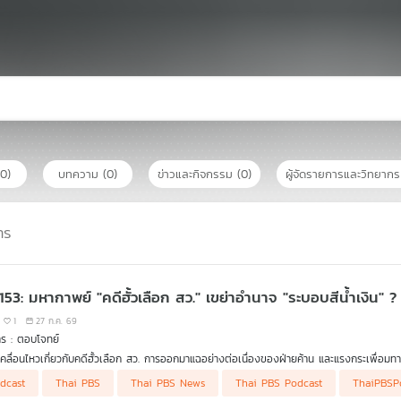
(0)
บทความ
(0)
ข่าวและกิจกรรม
(0)
ผู้จัดรายการและวิทยาก
าร
 153: มหากาพย์ "คดีฮั้วเลือก สว." เขย่าอำนาจ "ระบอบสีน้ำเงิน" ?
1
27 ก.ค. 69
ร : ตอบโจทย์
คลื่อนไหวเกี่ยวกับคดีฮั้วเลือก สว. การออกมาแฉอย่างต่อเนื่องของฝ่ายค้าน และแรงกระเพื่อมท
วมรายการ
dcast
Thai PBS
Thai PBS News
Thai PBS Podcast
ThaiPBSP
รศ. ดร.ปริญญา เทวานฤมิตรกุล คณะนิติศาสตร์ ม.ธรรมศาสตร์