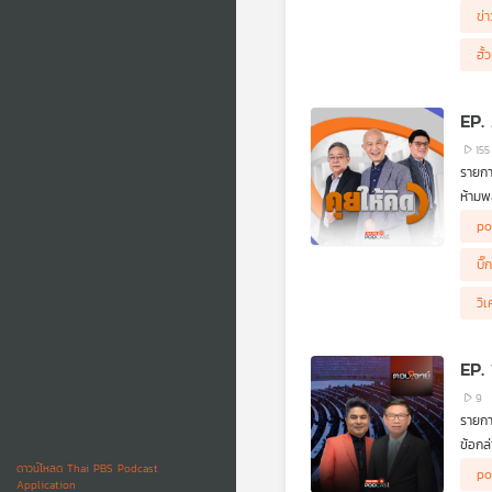
ข่
ฮั้
EP. 
155
รายกา
ห้ามพล
• ลงท
po
• ศาล
• จาก
บิ๊
• "ที
• ระบ
วิเ
• ฝ่า
EP.
9
รายกา
ข้อกล
ผู้ร่
ดาวน์โหลด Thai PBS Podcast
po
Application