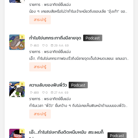
รายการ : พระอาทิตย์ยิ้มแฉ่ง
เครือ
น้อง ๆ เคยสงสัยหรือไม่ว่าทำไมเจ้าเหมียวถึงชอบเลีย "อุ้งเท้า" ของ
ข่าย
ตัวเองอยู่บ่อย ๆ หรือว่าที่อุ้งเท้าจะมีขนมซ่อนอยู่นะ จริง ๆ แล้ว
วิทยุ
สาระน่ารู้
อุ้งเท้าของน้องแมวก็คือ "ผ้าเช็ดหน้าวิเศษ" ที่เอาไว้เช็ดหน้าเช็ดตาให้
ไทย
สะอาดต่างหากล่ะ ผ้าเช็ดหน้าวิเศษนี้จะใช้ทำอะไรได้อีกบ้าง มาหาคำ
พี
ตอบน่ารัก ๆ ไปพร้อมกันกับรายการพระอาทิตย์ยิ้มแฉ่งได้เลย
ทำไมไข่นกกระทาถึงมีลายจุด
บี
460
0
29 ก.ค. 69
เอส
รายการ : พระอาทิตย์ยิ้มแฉ่ง
เอ๊ะ!.. ทำไมไข่นกกระทาฟองจิ๋วถึงมีลายจุดเต็มไปหมดเลยนะ แถมเอา
ไปล้างน้ำก็ไม่ออกด้วยซิ น้องๆรู้หรือไม่ ลายจุดพวกนี้คือ "ชุดพราง
สาระน่ารู้
ตัว" สุดเจ๋ง ที่คุณแม่นกตั้งใจสร้างไว้เพื่อปกป้องไข่ใบจิ๋วนั่นเอง ชุด
แผนที่
พรางตัวที่ว่านี้จะซ่อนตัวเก่งแค่ไหน มาหาคำตอบสนุก ๆ ไปพร้อมกัน
วิทยุ
กับรายการพระอาทิตย์ยิ้มแฉ่งได้เลย
เครือ
ความลับของฟันพี่วัว
ข่าย
489
0
27 ก.ค. 69
รายการ : พระอาทิตย์ยิ้มแฉ่ง
ทำไมเวลา "พี่วัว" ยิ้มกว้าง ๆ ถึงไม่เคยเห็นฟันหน้าด้านบนของพี่วัว
เลยนะ พี่วัวตัวก็ตั้งใหญ่แถมต้องกินหญ้าเยอะมาก ๆ แล้วถ้าฟันหลอ
สาระน่ารู้
แบบนี้ พี่วัวจะดึงหญ้าให้ขาดได้อย่างไรล่ะ หรือว่าในปากของพี่วัวจะมี
"ตัวช่วยลับ" ซ่อนอยู่ มาร่วมไขปริศนาความลับของฟันพี่วัว และวิธีกิน
หญ้าสุดเจ๋งนี้ ไปพร้อม ๆ กัน กับรายการพระอาทิตย์ยิ้มแฉ่งได้เลย
เอ๊ะ...ทำไมไข่เหาถึงติดหนึบหนับ สระผมก็