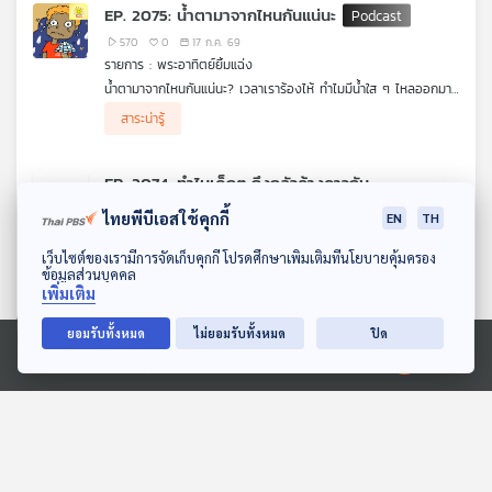
"รายการพระอาทิตย์ยิ้มแฉ่ง" ได้เลย
EP. 2075: น้ำตามาจากไหนกันแน่นะ
570
0
17 ก.ค. 69
รายการ : พระอาทิตย์ยิ้มแฉ่ง
น้ำตามาจากไหนกันแน่นะ? เวลาเราร้องไห้ ทำไมมีน้ำใส ๆ ไหลออกมา
ไม่หยุดเลย? น้อง ๆ รู้หรือไม่ว่าในตาของเรามี "ถังน้ำวิเศษ" ซ่อนอยู่
สาระน่ารู้
แถมมันยังทำหน้าที่เหมือน "ที่ปัดน้ำฝน"คอยช่วยปกป้องตาเราจากฝุ่น
ละอองด้วยนะ มาร่วมไขความลับของร่างกายเราไปพร้อม ๆ กัน กับ
รายการพระอาทิตย์ยิ้มแฉ่งได้เลย
EP. 2074: ทำไมเด็กๆ ถึงกลัวค้างคาวกัน
นะ
ไทยพีบีเอสใช้คุกกี้
EN
TH
588
1
15 ก.ค. 69
ดาวน์โหลด Thai PBS Podcast Application
รายการ : พระอาทิตย์ยิ้มแฉ่ง
เว็บไซต์ของเรามีการจัดเก็บคุกกี้ โปรดศึกษาเพิ่มเติมที่นโยบายคุ้มครอง
ข้อมูลส่วนบุคคล
ทำไมเด็ก ๆ ถึงกลัวค้างคาวกันนะ? เจ้าหนูมีปีกที่ชอบนอนห้อยหัวใน
เพิ่มเติม
ตอนกลางคืนน่ากลัวจริงหรือไม่? แอบบอกความลับนะว่า จริง ๆ แล้ว
สาระน่ารู้
ค้างคาวคือ "อัศวินราตรี" สุดยอดฮีโร่ที่คอยช่วยจับยุงไม่ให้มากัดเรา
ยอมรับทั้งหมด
ไม่ยอมรับทั้งหมด
ปิด
ต่างหาก มาลบความกลัวแล้วทำความรู้จักเพื่อนตัวจิ๋วนี้ไปพร้อม ๆ กัน
กับรายการพระอาทิตย์ยิ้มแฉ่งได้เลย
EP. 2073: เหาฉลามคือตัวอะไรกันแน่นะ
Ⓒ 2020 องค์การกระจายเสียงและแพร่ภาพสาธารณะแห่งประเทศไทย
610
0
13 ก.ค. 69
รายการ : พระอาทิตย์ยิ้มแฉ่ง
เหาฉลามคือตัวอะไรกันแน่นะ? บนหัวพี่ฉลามมีเหาเหมือนพวกเราหรือ
เปล่า? แอบกระซิบให้ฟังว่าเจ้าตัวนี้มีความลับสุดยอด บนหัวของมันมี
สาระน่ารู้
"ตัวดูดหนึบ" เหมือนรองเท้าแตะคอยเกาะพุงพี่ฉลามไปเที่ยวรอบโลก