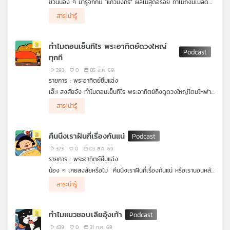
ชวนน้อง ๆ มารู้จักกับ "แก้วมังกร" ผลไม้สุดอร่อย ทำไมถึงมีเมล็ดสี
คุณ
ดำเต็มไปหมดเลยนะ นับเท่าไหร่ก็ไม่หมด แถมเคี้ยวแล้วกรุบ ๆ กรอบ
สาระน่ารู้
ๆ อีกต่างหาก เจ้าแก้วมังกรแอบซ่อนเมล็ดไว้เยอะขนาดนี้ทำไมกันนะ
มาร่วมแกะรอยไขปริศนาสุดว้าวนี้ ไปพร้อมกับรายการพระอาทิตย์ยิ้ม
แฉ่งได้เลย
เพลง
ทำไมตอนเย็นทีไร พระอาทิตย์ดวงใหญ่
ทุกที
293
0
05 ส.ค. 69
บทความ
รายการ : พระอาทิตย์ยิ้มแฉ่ง
เอ๊ะ! สงสัยจัง ทำไมตอนเย็นทีไร พระอาทิตย์ถึงดูดวงใหญ่โตมโหฬาร
ทุกทีเลย พระอาทิตย์แอบขยับมาใกล้เราหรือกำลังขยายร่างอยู่กันแน่
สาระน่ารู้
นะ หรือมี "ความลับบางอย่าง" ซ่อนอยู่? มาร่วมค้นหาคำตอบสุดว้าว
ข่าว
ไปพร้อม ๆ กัน กับรายการพระอาทิตย์ยิ้มแฉ่ง ได้เลย
และ
คืนนึงเราฝันกี่เรื่องกันแน่
กิจกรรม
373
0
03 ส.ค. 69
รายการ : พระอาทิตย์ยิ้มแฉ่ง
น้อง ๆ เคยสงสัยหรือไม่ คืนนึงเราฝันกี่เรื่องกันแน่ หรือเรานอนหลับ
เกี่ยว
ยาวแบบไม่ฝันเลย แล้วถ้าสมองแอบฉายฝันให้เราดูจริงๆ ทำไมพอตื่น
สาระน่ารู้
เช้ามาความฝันถึงวูบหายไปหมดล่ะ หรือสมองจะมี "ตัวช่วยลับ" ซ่อน
กับ
อยู่กันแน่ มาร่วมไขปริศนาความลับของความฝัน ไปพร้อม ๆ กันกับ
เรา
รายการ พระอาทิตย์ยิ้มแฉ่ง ได้เลย
ทำไมแมวชอบเลียอุ้งเท้า
439
0
31 ก.ค. 69