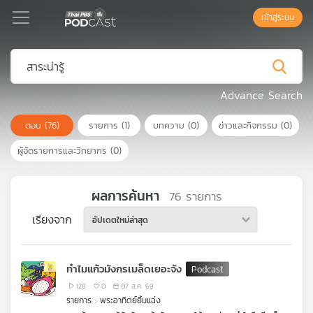
เข้าสู่ระบบ
Podcast
Advance Search
ตอน
(76)
รายการ
(1)
บทความ
(0)
ข่าวและกิจกรรม
(0)
เพล
ย์
ผู้จัดรายการและวิทยากร
(0)
ลิ
สต์
แนะนำ
ผลการค้นหา
76
รายการ
เรียงจาก
อัปเดตใหม่ล่าสุด
เพล
ย์
ทำไมแก้วมังกรเมล็ดเยอะจัง
ลิ
สต์
128
0
07 ส.ค. 69
รายการ : พระอาทิตย์ยิ้มแฉ่ง
ของ