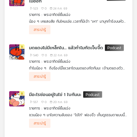
ไม่ออก
523
0
24 ก.ค. 69
รายการ : พระอาทิตย์ยิ้มแฉ่ง
น้อง ๆ เคยสงสัย กันไหมเอ่ย...เวลาที่มีเจ้า "เหา" มาบุกทำรังบนหัว
ของเรา ทำไมไข่ของมันถึงเกาะติดหนึบหนับ สระผมก็ไม่หลุด หวี
สาระน่ารู้
ธรรมดาก็ไม่ออกล่ะ หรือว่าคุณแม่เหาจะมี "กาววิเศษ" ซ่อนอยู่กันแน่
นะ? มาร่วมไขปริศนาความหนึบหนับของไข่เหา ไปพร้อม ๆ กัน กับ
รายการพระอาทิตย์ยิ้มแฉ่งได้เลย
มดแดงไม่มีเหล็กใน... แล้วทำไมกัดเจ็บจี๊ด
540
0
22 ก.ค. 69
รายการ : พระอาทิตย์ยิ้มแฉ่ง
ทำไมน้อง ๆ ถึงร้องโอ๊ยเวลาโดนมดแดงกัดกันนะ เจ้ามดแดงตัว
เล็กนิดเดียวแถมไม่มีเหล็กในเหมือนผึ้งแท้ๆ...แล้วทำไมถึงกัดเจ็บจี๊ดได้
สาระน่ารู้
ขนาดนี้ล่ะหรือว่าเจ้ามดแดงจะมี "อาวุธลับ" ซ่อนอยู่ มาร่วมไขปริศนา
ความเจ็บจี๊ดและคันยุบยิบนี้ ไปพร้อม ๆ กัน กับรายการพระอาทิตย์ยิ้ม
แฉ่งได้เลย
มีอะไรซ่อนอยู่ในไข่ 1 ใบกันนะ
557
0
20 ก.ค. 69
รายการ : พระอาทิตย์ยิ้มแฉ่ง
ชวนน้อง ๆ มาไขความลับของ "ไข่ไก่" ฟองจิ๋ว เห็นดูธรรมดาแบบนี้
แต่ข้างในแอบซ่อน "พลังวิเศษ" เอาไว้เพียบเลยนะ พลังวิเศษที่ว่าคือ
สาระน่ารู้
อะไร แล้วมันจะช่วยปลุกพลังซุปเปอร์ฮีโร่ในตัวน้องๆ ได้สุดยอดแค่
ไหนกันนะ มาร่วมหาคำตอบและไขปริศนาสุดว้าวนี้ ไปพร้อมกับ