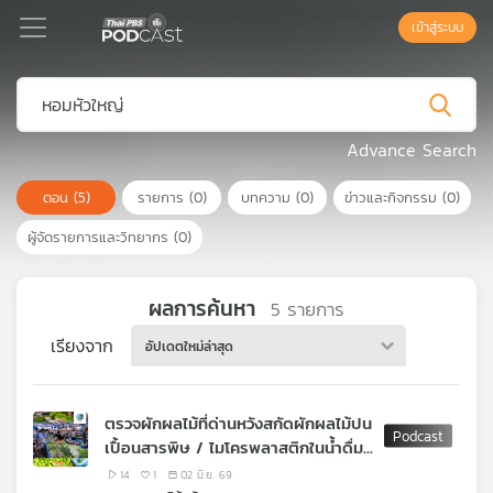
เข้าสู่ระบบ
Podcast
Advance Search
ตอน
(5)
รายการ
(0)
บทความ
(0)
ข่าวและกิจกรรม
(0)
เพล
ย์
ผู้จัดรายการและวิทยากร
(0)
ลิ
สต์
แนะนำ
ผลการค้นหา
5
รายการ
เรียงจาก
อัปเดตใหม่ล่าสุด
เพล
ย์
ตรวจผักผลไม้ที่ด่านหวังสกัดผักผลไม้ปน
ลิ
เปื้อนสารพิษ / ไมโครพลาสติกในน้ำดื่ม
สต์
บรรจุขวด
ของ
14
1
02 มิ.ย. 69