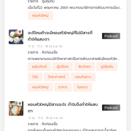
รายการ : ภูมิคุ้มกัน
คุณ
เมื่อวันที่22 พฤษภาคม 2569 คณะกรรมาธิการการพัฒนาการเมือง
การมีส่วนร่วมของประชาชน สิทธิมนุษยชน สิทธิ เสรีภาพ และการ
หอมหัวใหญ่
คุ้มครองผู้บริโภค วุฒิสภา, และ Thai-PAN (เครือข่ายเตือนภัยสาร
เพลง
เคมีกำจัดศัตรูพืช) ลงพื้นที่ร่วมประชุมแลกเปลี่ยนความคิดเห็นเกี่ยว
กับการตรวจสอบสินค้านำเข้า ที่สำนักงานศุลกากรท่าเรือแหลมฉบัง
จะดีไหมถ้าจะมีหอมหัวใหญ่ที่ไม่มีสารที่
ด่านอาหารและยา ท่าเรือแหลมฉบัง และด่านตรวจพืชท่าเรือแหลมฉบัง
ทำให้แสบตา
เพื่อหารือการดำเนินงานตามแนวทาง 1DAAN/1LAB/1DAY ทราบผล
การตรวจวิเคราะห์ภายใน 24 ชั่วโมง และแนวปฏิบัติต่อผักและผลไม้ที่
บทความ
51
0
24 ก.พ. 65
ไม่ผ่านมาตรฐาน เช่น กระบวนการ Re-export พร้อมสุ่มเก็บ
รายการ : คิดก่อนเชื่อ
ตัวอย่าง แก้วมังกร จากเวียดนาม และหอมหัวใหญ่ จากออสเตรเลีย
ความพยายามของนักวิทยาศาสตร์ในการพัฒนาสายพันธ์หอมหัวใหญ่
ส่งตรวจ
ไม่มีสารที่ทำให้น้ำตาไหล
มีการพัฒนาหอมหัวใหญ่ไร้น้ำตาที่ไม่ต้องใช้วิธีการทางการดัดแปลง
.
ผลิตภัณฑ์
ผู้บริโภค
พิษวิทยา
ภูมิคุ้มกัน
ข่าว
มีงานวิจัยที่สนับสนุนการพัฒนาหอมหัวใหญ่ไร้น้ำตา อะไรบ้าง
พันธุกรรมหรือไม่
ถ้าหอมหัวใหญ่ที่พัฒนาสายพันธุ์ไม่มีสารทำให้แสบตา น้ำตาไหลแล้ว
การตรวจผักผลไม้ที่ด่านท่าเรือแหลมฉบังเป็นอย่างไร
และ
• บทความเรื่อง Silencing Onion Lachrymatory Factor
• มีบทความเรื่อง Great News: Tearless Onions Now Exist
รสชาติและคุณค่าทางอาหาร รวมถึงราคาจะเป็นอย่างไร
คุยกับ คุณปรกชล อู๋ทรัพย์ จาก Thai-PAN
วิจัย
วิทยาศาสตร์
หอมหัวแดง
Synthase Causes a Significant Change in the Sulfur
ซึ่งกล่าวว่า ต้องใช้เวลาหลายทศวรรษในการพัฒนาหอมหัวใหญ่ที่
ติดตามรายละเอียดงานวิจัยใน คิดก่อนเชื่อ
กิจกรรม
.
Secondary Metabolite Profile (การหยุดยีนสร้างเอ็นไซม์ที่สร้าง
เรียกกันว่า Sunion ซึ่งมีรสหวานและกรุบกรอบ และไม่เหมือนหัวหอม
คิดก่อนเชื่อ กับ ดร.แก้ว กังสดาลอำไพ นักพิษวิทยา กับ ชนาธิป
หอมหัวใหญ่
อาหาร
โฆษณา
สารกระตุ้นการหลั่งน้ำตาล ทำให้เกิดการเปลี่ยนแปลงที่สำคัญในรูป
ทั่วไปที่ทำให้คุณร้องไห้ ที่สำคัญไม่ได้เกิดจากการดัดแปลงพันธุกรรม
ไพรพงค์
แบบของสารประกอบกำมะถันที่เคยเกิด)
เพราะ Sunion ถูกสร้างขึ้นผ่านการผสมข้ามพันธุ์ตามธรรมชาติใน
ตอน ไมโครพลาสติกในน้ำดื่มบรรจุขวด
โครงการที่ใช้เวลานานกว่า 30 ปี
เกี่ยว
หอมหัวใหญ่มีสารอะไร ทำไมจึงทำให้แสบ
กับ
ตา
เรา
42
0
24 ก.พ. 65
รายการ : คิดก่อนเชื่อ
การหั่นหอมทั้งหอมหัวใหญ่และหอมแดง ทำไมแสบตาและน้ำตาไหล