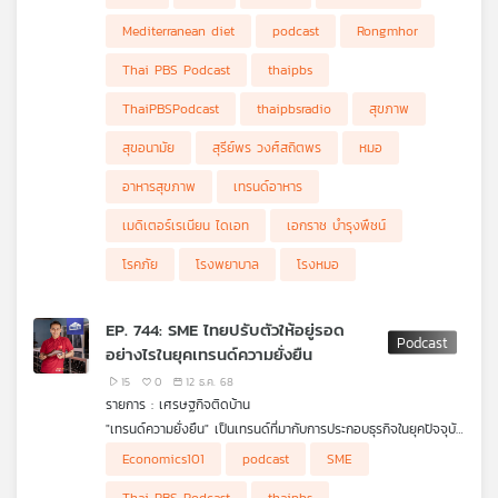
อาหารบางกลุ่มบางชนิดได้รับความนิยมเพิ่มมากขึ้น โดยเฉพาะอาหาร
ที่เป็นรูปแบบส่วนบุคคล ที่จะต้องได้รับการตรวจเพื่อดูว่าร่างกาย
Mediterranean diet
podcast
Rongmhor
เหมาะกับอาหารชนิดหรือประเภทใด อาหารที่อยู่ในกลุ่มเมดิเตอเรเนียน
ไดเอท (Mediterranean Diet) ซึ่งเป็นกลุ่มอาหารที่มีประโยชน์และ
Thai PBS Podcast
thaipbs
เหมาะกับเทรนด์ Long Gevity คือการมีชีวิตยืนยาวและมีคุณภาพ
ฯลฯ ยังมีอาหารสุขภาพอะไรอีกบ้างที่เป็นเทรนด์ของปีนี้ที่คุณห้าม
ThaiPBSPodcast
thaipbsradio
สุขภาพ
พลาด รายการ โรงหมอ เล่าให้ฟังค่ะ
สุขอนามัย
สุรีย์พร วงศ์สถิตพร
หมอ
อาหารสุขภาพ
เทรนด์อาหาร
เมดิเตอร์เรเนียน ไดเอท
เอกราช บำรุงพืชน์
โรคภัย
โรงพยาบาล
โรงหมอ
EP. 744: SME ไทยปรับตัวให้อยู่รอด
อย่างไรในยุคเทรนด์ความยั่งยืน
15
0
12 ธ.ค. 68
รายการ : เศรษฐกิจติดบ้าน
"เทรนด์ความยั่งยืน" เป็นเทรนด์ที่มากับการประกอบธุรกิจในยุคปัจจุบัน
และถูกพูดถึงอยู่ตลอดเวลา ก่อนหน้านี้หลายคนอาจมองว่า ธุรกิจจะ
Economics101
podcast
SME
ยั่งยืนได้จะต้องมีขนาดใหญ่ ทุนทรัพย์สูง แต่จริง ๆ แล้วธุรกิจขนาด
เล็กหรือ เอสเอ็มอี (SME) ก็สามารถนำมาปรับใช้ได้เช่นกัน แต่หาก