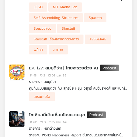
น็อต ทุกแผ่น ทุกโครงสร้าง ต้องถูกพับ อัด ยัดเข้าไปในจรวด แล้ว
LEGO
MIT Media Lab
ค่อยกางออกในที่ที่ไม่มีใครเอาประแจขึ้นไปช่วยขันได้ง่าย ๆ แต่ถ้า
โครงสร้างในอวกาศ “ประกอบตัวเอง” ได้ล่ะ
Self-Assembling Structures
Spaceth
ตอนนี้ชวนคุยเรื่อง Self-Assembling Structures หรือโครงสร้างที่
สามารถจัดเรียงและประกอบตัวเองในอวกาศ หนึ่งในแนวคิดที่น่าสนใจ
Spaceth.co
Starstuff
คือ TESSERAE จาก MIT Media Lab ที่ทดลองให้ชิ้นส่วนรูปทรง
เรขาคณิตลอยเข้าหากัน และประกอบเป็นโครงสร้างขนาดใหญ่ได้เอง
Starstuff เรื่องเล่าจากดวงดาว
TESSERAE
คล้ายการต่อ LEGO ที่ไม่ต้องมีมือคน แต่ใช้ฟิสิกส์ แม่เหล็ก รูปทรง
และการออกแบบเป็นคนทำงานแทน
ฟิสิกส์
อวกาศ
EP. 127: สมมุติว่า! | ไทยจะรวยด้วย AI
46
2
08 มิ.ย. 69
รายการ : สมมุติว่า
คุยกันแบบสมมุติว่า กับ สุทธิชัย หยุ่น, วิสุทธิ์ คมวัชรพงศ์ และแขกรับ
เชิญ "ดร.วิทย์ สิทธิเวคิน" และ "วีณารัตน์ เลาหภคกุล" คุยเรื่อง
เทรนด์เอไอ
สมมุติว่า เมื่อความก้าวหน้าของ AI กำลังกลายเป็นเทรนด์เศรษฐกิจ
ระดับโลก จนเกิดนโยบาย TH-AI Passport ชูจุดขายให้คนไทยได้ใช้
AI ฟรี จะเกิดอะไรขึ้น หากคนไทยรวยด้วย AI ไทยจะเปลี่ยนโฉมไป
โซเชียลมีเดียเชื่อมโยงความสุข
อย่างไร ? ฟังในรายการ สมมุติว่า ในรูปแบบ Podcast
60
0
15 เม.ย. 69
รายการ : หน้าต่างโลก
รายงาน World Happiness Report ชี้เยาวชนในประเทศกลุ่มที่ใช้