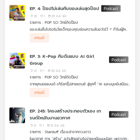
วิทยาศาสตร์และวิศวกรรมเสียง ทั้งการทำงานของโปรแกรม DAW
เครือ
EP. 4: ป๊อปไม่เล่นกับของเล่นสุดป๊อป
และการประมวลผลคณิตศาสตร์ที่สร้างสรรค์ทำนองเพลงให้ติดหูคน
ข่าย
ฟัง
10
1
07 ก.ค. 69
วิทยุ
รายการ : POP SCI วิทย์ติดป๊อป
ไทย
ของเล่นชิ้นโปรดในวัยเด็กของคุณซ่อนความลับอะไรไว้ ? ทำไมผู้ใหญ่
พี
อย่างเรายังชอบสะสมของเล่น และยอมสุ่มกล่องจุ่มกันแบบฉุดไม่อยู่
เทรนด์
บี
? มาร่วมหาคำตอบใน #POPSCIวิทย์ติดป๊อป ที่จะพาคุณไปดูการเดิน
ทางของของเล่นที่วิวัฒนาการตามยุคสมัย พร้อมส่องมุมมอง
เอส
วิทยาศาสตร์สมองที่บอกว่า ของเล่นไม่ใช่แค่เรื่องของเด็ก แต่เป็น
EP. 3: K-Pop กับต้นแบบ AI Girl
เครื่องมือบำบัดจิตใจและกระตุ้นความคิดสร้างสรรค์ชั้นยอดของมนุษย์
Group
ทุกช่วงวัย!
แผนที่
12
1
30 มิ.ย. 69
รายการ : POP SCI วิทย์ติดป๊อป
วิทยุ
จากยุคบอยแบนด์-เกิร์ลกรุ๊ปสายแดนซ์ สู่ยุคที่ "AI และมนุษย์เสมือน"
เครือ
ยึดครองพื้นที่บนสเตจ มาร่วมสำรวจปรากฏการณ์ K-POP ในมุม
ข่าย
เทรนด์
มองใหม่กับ #POPSCIวิทย์ติดป๊อป เจาะลึกวิทยาศาสตร์เบื้องหลัง
การสร้าง AI Girl Group และเทคโนโลยี Deepfake ที่สร้างแรงสั่น
สะเทือนไปทั่วโลกบันเทิง พร้อมตั้งคำถามชวนคิดว่าในอนาคต
EP. 245: โครงสร้างประกอบตัวเอง เท
เทคโนโลยีจะเข้ามาแทนที่ศิลปินที่เป็นมนุษย์ได้จริงหรือ ?
รนด์ใหม่ในงานอวกาศ
9
1
13 มิ.ย. 69
รายการ : Starstuff เรื่องเล่าจากดวงดาว
ในอวกาศ การ “สร้าง” อะไรสักอย่างไม่ง่ายเหมือนบนโลก เพราะทุก