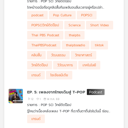
รายการ : POP SCI วิทย์ติดป๊อป
คุณ
ไถหน้าจอมือถือดูคลิปสั้นกันเพลินจนลืมเวลาอยู่หรือเปล่า
#POPSCIวิทย์ติดป๊อป จะพาทุกคนไปแกะรอยเบื้องหลังปรากฏการณ์
podcast
Pop Culture
POPSCI
"คลิปสั้น" ที่ยึดครองโลกโซเชียลในปัจจุบัน เจาะลึกวิวัฒนาการตั้งแต่
เพลง
ยุคพาดหัวหนังสือพิมพ์ หนังเงียบ 1 นาที สู่ยุคทองของ TikTok และ
POPSCIวิทย์ติดป๊อป
Science
Short Video
YouTube Shorts พร้อมไขความลับทางวิทยาศาสตร์สมองและข้อ
ควรระวังในยุคสมาธิสั้นที่สื่อต้องเอาชนะความเบื่อให้ได้ใน 3 วินาทีแรก
Thai PBS Podcast
thaipbs
บทความ
ThaiPBSPodcast
thaipbsradio
tiktok
คลิปสั้น
วัฒนธรรม
วิทยาศาสตร์
วิทย์ติดป๊อป
วิวัฒนาการ
เทคโนโลยี
ข่าว
และ
เทรนด์
โซเชียลมีเดีย
กิจกรรม
EP. 5: เพลงจากไทยเดิมสู่ T-POP
12
1
14 ก.ค. 69
เกี่ยว
รายการ : POP SCI วิทย์ติดป๊อป
กับ
รู้ไหมว่าเบื้องหลังเพลง T-POP ที่เราตื่นตาตื่นใจในวันนี้ ซ่อน
เรา
ประวัติศาสตร์และเทคโนโลยีอะไรไว้บ้าง ? มาร่วมแกะรอยการเดิน
เทรนด์
ทางของเสียงดนตรีใน #POPSCIวิทย์ติดป๊อป เจาะลึกวิวัฒนาการ
ดนตรีไทยที่เติบโตและปรับตัวไปตามยุคสมัย พร้อมแชร์มุมมองทาง