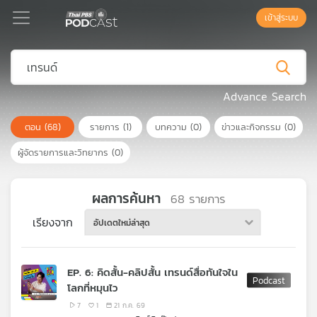
เข้าสู่ระบบ
Podcast
Advance Search
ตอน
(68)
รายการ
(1)
บทความ
(0)
ข่าวและกิจกรรม
(0)
เพล
ย์
ผู้จัดรายการและวิทยากร
(0)
ลิ
สต์
แนะนำ
ผลการค้นหา
68
รายการ
เรียงจาก
อัปเดตใหม่ล่าสุด
เพล
ย์
EP. 6: คิดสั้น-คลิปสั้น เทรนด์สื่อทันใจใน
ลิ
โลกที่หมุนไว
สต์
ของ
7
1
21 ก.ค. 69