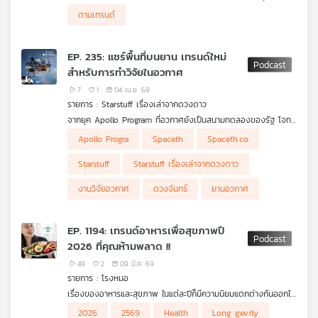
ภาษาอังกฤษเป็นหลักอย่าง เช่น สหรัฐอเมริกา แคนาดาและอังกฤษมี
ตามเทรนด์
สุขภาวะลดลง ปัจจัยหนึ่งอาจมาจากการใช้งานโซเชียลมีเดียมากเกิน
ไป
EP. 235: แชร์พื้นที่บนยาน เทรนด์ใหม่
สำหรับการทำวิจัยในอวกาศ
7
1
04 เม.ย. 69
รายการ : Starstuff เรื่องเล่าจากดวงดาว
จากยุค Apollo Program ที่อวกาศยังเป็นสนามทดลองของรัฐ โจทย์
ยังไม่ชัดนอกจาก “ไปให้ถึงดวงจันทร์” สู่ยุคที่เด็กประถมก็สามารถ
Starstuff เรื่องเล่าจากดวงดาว พาไล่เรียงเส้นทางจาก Apollo มา
Apollo Progra
Spaceth
Spaceth.co
ทำงานอวกาศได้ เมื่ออวกาศถูก Democratize จากโครงสร้างที่เคย
ถึงยุค Commercial นี้ เปลี่ยนวิธีที่มนุษย์ทำวิทยาศาสตร์ในอวกาศไป
ผูกขาดโดยรัฐ กลายเป็น Ecosystem ที่ใครก็เข้ามาใช้ได้ งานวิจัยไม่
อย่างไรบ้าง
Starstuff
Starstuff เรื่องเล่าจากดวงดาว
ได้ถูกจำกัดด้วยว่าคุณเป็นประเทศมหาอำนาจหรือไม่ แต่ขึ้นอยู่กับว่า
คุณมีโจทย์ที่ดีพอหรือเปล่า
งานวิจัยอวกาศ
ดวงจันทร์
ยานอวกาศ
EP. 1194: เทรนด์อาหารเพื่อสุขภาพปี
2026 ที่คุณห้ามพลาด !!
49
2
09 มี.ค. 69
รายการ : โรงหมอ
เรื่องของอาหารและสุขภาพ ในแต่ละปีก็มีความนิยมแตกต่างกันออกไป
ในกลุ่มของอาหารเพื่อสุขภาพก็เช่นเดียวกัน ในปี 2569 / 2026
2026
2569
Health
Long gevity