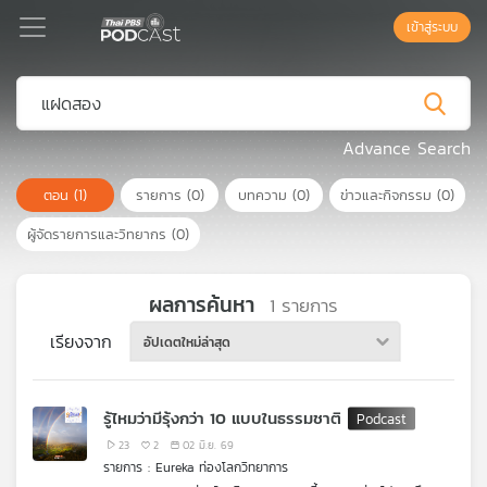
เข้าสู่ระบบ
Podcast
Advance Search
ตอน
(1)
รายการ
(0)
บทความ
(0)
ข่าวและกิจกรรม
(0)
เพล
ย์
ผู้จัดรายการและวิทยากร
(0)
ลิ
สต์
แนะนำ
ผลการค้นหา
1
รายการ
เรียงจาก
อัปเดตใหม่ล่าสุด
เพล
ย์
รู้ไหมว่ามีรุ้งกว่า 10 แบบในธรรมชาติ
ลิ
สต์
23
2
02 มิ.ย. 69
รายการ : Eureka ท่องโลกวิทยาการ
ของ