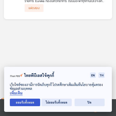
รายการ Eureka ท่องโลกวิทยาการ ตอนนี้จะพาทุกท่านไปเจาะลึก
คุณ
ปรากฏการณ์ทางธรรมชาติที่ทุกคนคุ้นเคยกันดี แต่อาจยังไม่เคย
แฝดสอง
สัมผัสในแง่มุมที่ลึกซึ้งมาก่อน นั่นคือ "รุ้งในธรรมชาติ" ดร.บัญชา ธน
รุ้งคู่ (Double Rainbow)
บุญสมบัติ จะมาเล่าเรื่องรุ้งแบบต่างๆ กว่า 10 แบบในธรรมชาติ เช่น
รุ้งแฝดสอง (Twinned Rainbow)
รุ้งแฝดสาม (Triple-split Rainbow)
เพลง
รุ้งการสะท้อน (Reflection Rainbow)
รุ้งสะท้อน (Reflected Rainbow)
รุ้งซูเปอร์นิวเมอเรรี (Supernumerary Rainbow)
รุ้งแดง (Red Rainbow)
บทความ
รุ้งเมฆ (Cloudbow) และรุ้งหมอก (Fogbow)
รุ้งจันทรา (Moonbow)
รุ้งเต็มวง (Full-circle Rainbow)
รุ้งแนวระดับ (Horizontal Rainbow)
ข่าว
รุ้งสเปรย์ทะเล (Sea Spray Bow)
และ
รุ้งลูกแก้ว (Glass Bead Bow)
กิจกรรม
ไทยพีบีเอสใช้คุกกี้
นอกจากนี้ ดร.บัญชา จะกล่าวถึงรุ้งปลอม รวมทั้งปรากฏการณ์ทาง
EN
TH
แสงที่ดูคล้ายรุ้ง แต่ไม่ใช่รุ้ง เช่น การทรงกลด (Halo) บางรูปแบบ
ดาวน์โหลด Thai PBS Podcast Application
เว็บไซต์ของเรามีการจัดเก็บคุกกี้ โปรดศึกษาเพิ่มเติมที่นโยบายคุ้มครอง
และกลอรี (Glory) เมื่อผู้ชมได้ชมคลิปตอนนี้แล้ว จะสามารถแยกแยะ
ข้อมูลส่วนบุคคล
ได้ว่าปรากฏการณ์ที่เห็นคือรุ้งหรือไม่ ถ้าใช่เป็นรุ้งแบบไหน และถ้าไม่ใช่
เกี่ยว
เพิ่มเติม
เป็นปรากฏการณ์อะไร ซึ่งจะช่วยเปิดมุมมองใหม่ในการสังเกตท้องฟ้า
กับ
และปรากฏการณ์ธรรมชาติรอบตัวได้อย่างเชี่ยวชาญยิ่งขึ้น
เรา
ยอมรับทั้งหมด
ไม่ยอมรับทั้งหมด
ปิด
Ⓒ 2020 องค์การกระจายเสียงและแพร่ภาพสาธารณะแห่งประเทศไทย