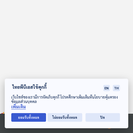
คุณ
เพลง
บทความ
ข่าว
และ
กิจกรรม
ไทยพีบีเอสใช้คุกกี้
EN
TH
ดาวน์โหลด Thai PBS Podcast Application
เว็บไซต์ของเรามีการจัดเก็บคุกกี้ โปรดศึกษาเพิ่มเติมที่นโยบายคุ้มครอง
ข้อมูลส่วนบุคคล
เกี่ยว
เพิ่มเติม
กับ
เรา
ยอมรับทั้งหมด
ไม่ยอมรับทั้งหมด
ปิด
Ⓒ 2020 องค์การกระจายเสียงและแพร่ภาพสาธารณะแห่งประเทศไทย