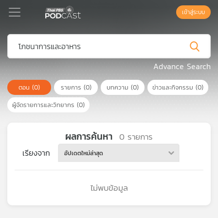
เข้าสู่ระบบ
Podcast
Advance Search
ตอน
(0)
รายการ
(0)
บทความ
(0)
ข่าวและกิจกรรม
(0)
เพล
ย์
ผู้จัดรายการและวิทยากร
(0)
ลิ
สต์
แนะนำ
ผลการค้นหา
0
รายการ
เรียงจาก
อัปเดตใหม่ล่าสุด
เพล
ย์
ไม่พบข้อมูล
ลิ
สต์
ของ