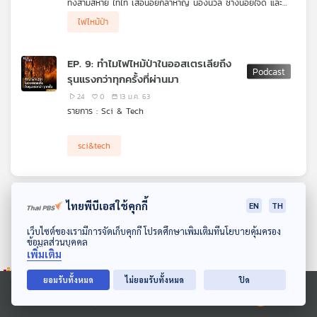
ทั้งสามสหาย ไทไท เสือน้อยกล้าหาญ น้องนวล ช้างน้อยใจดี และ
คุณ
จ๊ะเอ๋ ชะนีจอมซน ได้เดินทางไปอีกฝั่งลำธาร ระหว่างเส้นทางไปทะเล
ไฟไหม้ป่า
ทั้งสามได้พบกับไฟป่าที่กำลังลาม ท่ามกลางความวุ่นวาย ทั้งสามก็ได้
พบกับกวางผา และเต่าปูลู มิตรภาพใหม่จึงได้เกิดขึ้น
.
เพลง
EP. 9: ทำไมไฟไหม้ป่าในออสเตรเลียถึง
ติดตามการการเอาตัวรอดเพื่อไปให้ถึงทะเลให้ได้ ใน สื่อเสียงนิทาน
รุนแรงกว่าทุกครั้งที่ผ่านมา
ชุด ไทไทไปทะเล
24
0
13 ม.ค. 63
บทความ
รายการ : Sci & Tech
sci&tech
ข่าว
และ
กิจกรรม
ไทยพีบีเอสใช้คุกกี้
EN
TH
ดาวน์โหลด Thai PBS Podcast Application
เว็บไซต์ของเรามีการจัดเก็บคุกกี้ โปรดศึกษาเพิ่มเติมที่นโยบายคุ้มครอง
ข้อมูลส่วนบุคคล
เกี่ยว
เพิ่มเติม
กับ
เรา
ยอมรับทั้งหมด
ไม่ยอมรับทั้งหมด
ปิด
Ⓒ 2020 องค์การกระจายเสียงและแพร่ภาพสาธารณะแห่งประเทศไทย