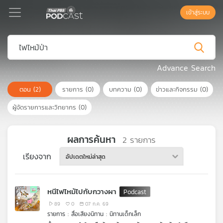
เข้าสู่ระบบ
Podcast
Advance Search
ตอน
(2)
รายการ
(0)
บทความ
(0)
ข่าวและกิจกรรม
(0)
เพล
ย์
ผู้จัดรายการและวิทยากร
(0)
ลิ
สต์
แนะนำ
ผลการค้นหา
2
รายการ
เรียงจาก
อัปเดตใหม่ล่าสุด
เพล
ย์
หนีไฟไหม้ไปกับกวางผา
ลิ
สต์
89
0
07 ก.ค. 69
รายการ : สื่อเสียงนิทาน : นิทานเด็กเล็ก
ของ