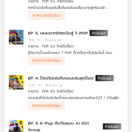
รายการ : POP SCI วิทย์ติดป๊อป
คุณ
ไถหน้าจอมือถือดูคลิปสั้นกันเพลินจนลืมเวลาอยู่หรือเปล่า
#POPSCIวิทย์ติดป๊อป จะพาทุกคนไปแกะรอยเบื้องหลังปรากฏการณ์
POPSCIวิทย์ติดป๊อป
"คลิปสั้น" ที่ยึดครองโลกโซเชียลในปัจจุบัน เจาะลึกวิวัฒนาการตั้งแต่
เพลง
ยุคพาดหัวหนังสือพิมพ์ หนังเงียบ 1 นาที สู่ยุคทองของ TikTok และ
YouTube Shorts พร้อมไขความลับทางวิทยาศาสตร์สมองและข้อ
EP. 5: เพลงจากไทยเดิมสู่ T-POP
ควรระวังในยุคสมาธิสั้นที่สื่อต้องเอาชนะความเบื่อให้ได้ใน 3 วินาทีแรก
12
1
14 ก.ค. 69
บทความ
รายการ : POP SCI วิทย์ติดป๊อป
รู้ไหมว่าเบื้องหลังเพลง T-POP ที่เราตื่นตาตื่นใจในวันนี้ ซ่อน
ประวัติศาสตร์และเทคโนโลยีอะไรไว้บ้าง ? มาร่วมแกะรอยการเดิน
POPSCIวิทย์ติดป๊อป
ทางของเสียงดนตรีใน #POPSCIวิทย์ติดป๊อป เจาะลึกวิวัฒนาการ
ข่าว
ดนตรีไทยที่เติบโตและปรับตัวไปตามยุคสมัย พร้อมแชร์มุมมองทาง
วิทยาศาสตร์และวิศวกรรมเสียง ทั้งการทำงานของโปรแกรม DAW
และ
EP. 4: ป๊อปไม่เล่นกับของเล่นสุดป๊อป
และการประมวลผลคณิตศาสตร์ที่สร้างสรรค์ทำนองเพลงให้ติดหูคน
กิจกรรม
ฟัง
10
1
07 ก.ค. 69
รายการ : POP SCI วิทย์ติดป๊อป
ของเล่นชิ้นโปรดในวัยเด็กของคุณซ่อนความลับอะไรไว้ ? ทำไมผู้ใหญ่
เกี่ยว
อย่างเรายังชอบสะสมของเล่น และยอมสุ่มกล่องจุ่มกันแบบฉุดไม่อยู่
POPSCIวิทย์ติดป๊อป
? มาร่วมหาคำตอบใน #POPSCIวิทย์ติดป๊อป ที่จะพาคุณไปดูการเดิน
กับ
ทางของของเล่นที่วิวัฒนาการตามยุคสมัย พร้อมส่องมุมมอง
เรา
วิทยาศาสตร์สมองที่บอกว่า ของเล่นไม่ใช่แค่เรื่องของเด็ก แต่เป็น
EP. 3: K-Pop กับต้นแบบ AI Girl
เครื่องมือบำบัดจิตใจและกระตุ้นความคิดสร้างสรรค์ชั้นยอดของมนุษย์
Group
ทุกช่วงวัย!