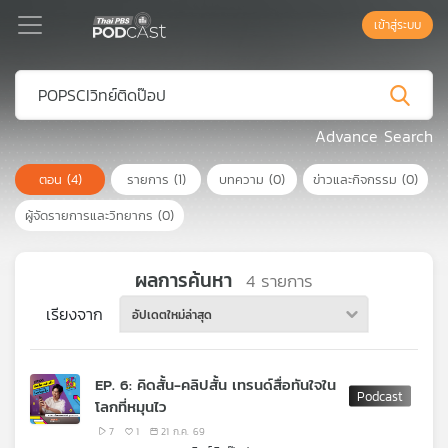
เข้าสู่ระบบ
Podcast
Advance Search
ตอน
(4)
รายการ
(1)
บทความ
(0)
ข่าวและกิจกรรม
(0)
เพล
ย์
ผู้จัดรายการและวิทยากร
(0)
ลิ
สต์
แนะนำ
ผลการค้นหา
4
รายการ
เรียงจาก
อัปเดตใหม่ล่าสุด
เพล
ย์
EP. 6: คิดสั้น-คลิปสั้น เทรนด์สื่อทันใจใน
ลิ
โลกที่หมุนไว
สต์
ของ
7
1
21 ก.ค. 69