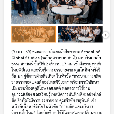
คุณ
เพลง
บทความ
(9 เม.ย. 69) คณะอาจารย์และนักศึกษาจาก
School of
Global Studies (หลักสูตรนานาชาติ) มหาวิทยาลัย
ข่าว
ธรรมศาสตร์
ชั้นปีที่ 2 จำนวน 17 คน เข้าศึกษาดูงานที่
และ
ไทยพีบีเอส และรับฟังการบรรยายจาก
คุณโสภิต หวังวิ
กิจกรรม
วัฒนา
ผู้จัดการฝ่ายสื่อเสียง ในหัวข้อ “กระบวนการผลิต
รายการพอดแคสต์ของไทยพีบีเอส” พร้อมพานักศึกษา
เยี่ยมชมห้องสตูดิโอพอดแคสต์ ทดลองการใช้งาน
เกี่ยว
อุปกรณ์เสียง และเรียนรู้เทคนิคการบันทึกเสียงอย่างใกล้
กับ
เรา
ชิด อีกทั้งยังมีการบรรยายจาก คุณพีรชัย พสุทันท์ เจ้า
หน้าที่เนื้อหาดิจิทัล ในหัวข้อ “การผลิตและบริหาร
จัดการสื่อใหม่” โดยนักศึกษาได้มีโอกาสแลกเปลี่ยนความ