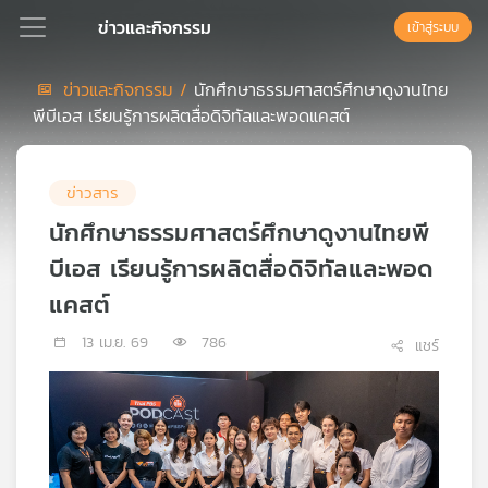
ข่าวและกิจกรรม
เข้าสู่ระบบ
ข่าวและกิจกรรม /
นักศึกษาธรรมศาสตร์ศึกษาดูงานไทย
พีบีเอส เรียนรู้การผลิตสื่อดิจิทัลและพอดแคสต์
Podcast
ข่าวสาร
เพล
ย์
นักศึกษาธรรมศาสตร์ศึกษาดูงานไทยพี
ลิ
บีเอส เรียนรู้การผลิตสื่อดิจิทัลและพอด
สต์
แนะนำ
แคสต์
13 เม.ย. 69
786
แชร์
เพล
ย์
ลิ
สต์
ของ