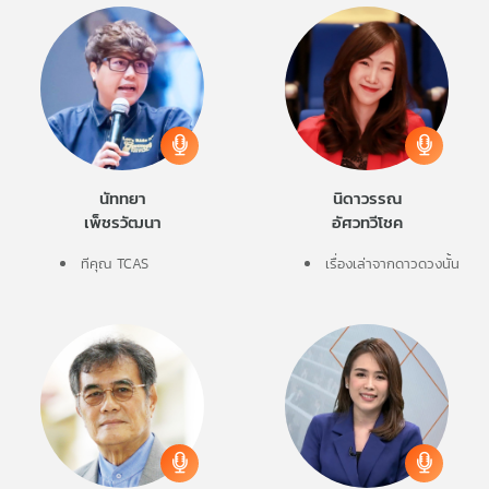
นัททยา
นิดาวรรณ
เพ็ชรวัฒนา
อัศวทวีโชค
ทีคุณ TCAS
เรื่องเล่าจากดาวดวงนั้น