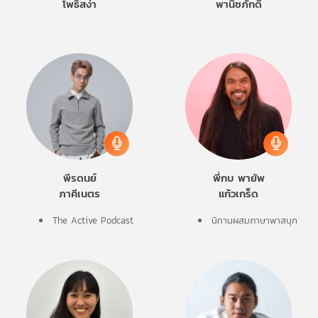
โพธิ์สง่า
พานิชภักดิ์
พีรดนย์
พี่กบ พายัพ
ภาคีเนตร
แก้วเกร็ด
The Active Podcast
นิทานผสมภาษาพาสนุก