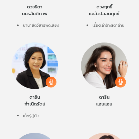
ดวงธิดา
ดวงฤทธิ์
นครสันติภาพ
แคล้วปลอดทุกข์
นานาสัตว์สารพัดเสียง
เรื่องเล่าข้างเตาถ่าน
ดาริน
ดาริน
กำเนิดรัตน์
แฮนแซน
เด็กรู้สู้ภัย