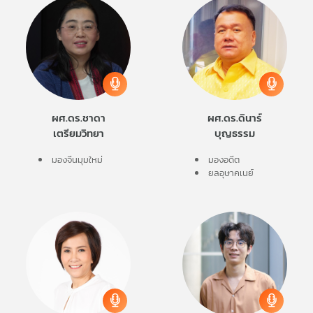
ผศ.ดร.ชาดา
ผศ.ดร.ดินาร์
เตรียมวิทยา
บุญธรรม
มองจีนมุมใหม่
มองอดีต
ยลอุษาคเนย์