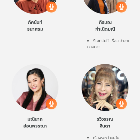
ภัคนันท์
ภิรมณ
ธนาศรม
กำเนิดมณี
Starstuff เรื่องเล่าจาก
ดวงดาว
มณีนาถ
รวิวรรณ
อ่อนพรรณา
จินดา
เรื่องระหว่างเส้น