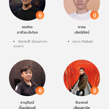
ชยภัทร
ชาคร
อาชีวระงับโรค
เลิศนิทัศน์
Starstuff เรื่องเล่าจาก
สะอาด Podcast
ดวงดาว
ชานุวัฒน์
ชินะพงษ์
ตั้งมนัสวงศ์
เลี่ยนพานิช