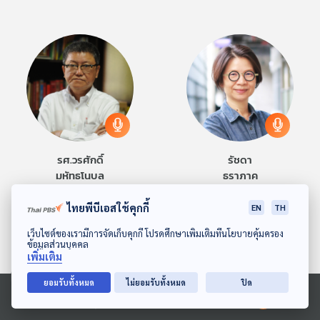
รศ.วรศักดิ์
รัชดา
มหัทธโนบล
ธราภาค
มองจีนมุมใหม่
พิกัดเพศ
ไทยพีบีเอสใช้คุกกี้
EN
TH
ดาวน์โหลด Thai PBS Podcast Application
เว็บไซต์ของเรามีการจัดเก็บคุกกี้ โปรดศึกษาเพิ่มเติมที่นโยบายคุ้มครอง
ข้อมูลส่วนบุคคล
เพิ่มเติม
ยอมรับทั้งหมด
ไม่ยอมรับทั้งหมด
ปิด
Ⓒ 2020 องค์การกระจายเสียงและแพร่ภาพสาธารณะแห่งประเทศไทย