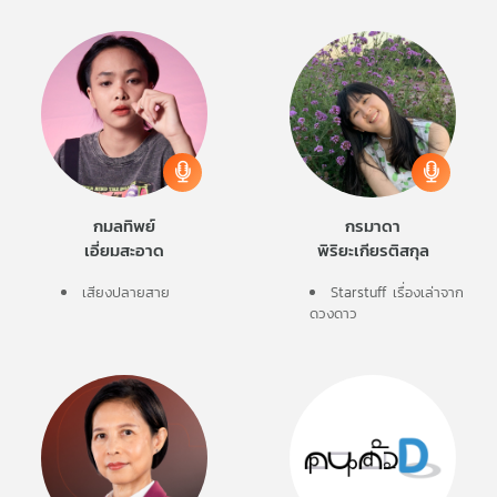
คุณ
เพลง
บทความ
กมลทิพย์
กรมาดา
เอี่ยมสะอาด
พิริยะเกียรติสกุล
ข่าว
และ
เสียงปลายสาย
Starstuff เรื่องเล่าจาก
กิจกรรม
ดวงดาว
เกี่ยว
กับ
เรา