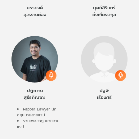
บรรยงค์
บุศย์สิรินทร์
สุวรรณผ่อง
ยิ่งเกียรติกุล
ปฏิภาณ
ปฐพี
สุธีรภิญโญ
เรืองศรี
Rapper Lawyer นัก
กฎหมายสายแรป
รวมเพลงกฎหมายสาย
แรป