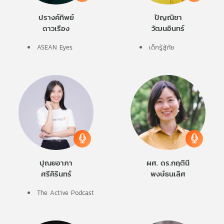
ปรางค์ทิพย์
ปัญณิชา
ดาวเรือง
วัฒนอินทร์
ASEAN Eyes
เด็กรู้สู้ภัย
ปุณยอาภา
ผศ. ดร.กฤตินี
ศรีคิรินทร์
พงษ์ธนเลิศ
The Active Podcast