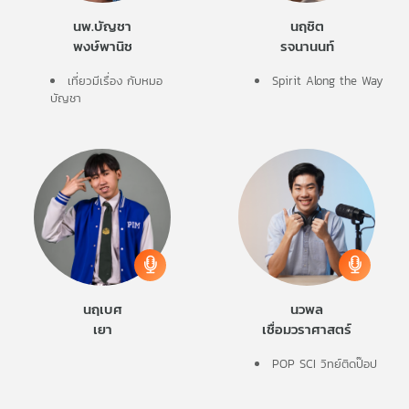
นพ.บัญชา
นฤชิต
พงษ์พานิช
รจนานนท์
เที่ยวมีเรื่อง กับหมอ
Spirit Along the Way
บัญชา
นฤเบศ
นวพล
เยา
เชื่อมวราศาสตร์
POP SCI วิทย์ติดป๊อป