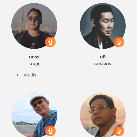
นทธร
นที
เกตุชู
เอกวิจิตร
มิตรLife