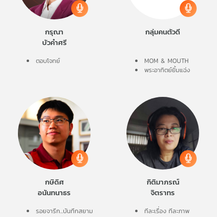
เครือ
ข่าย
กรุณา
กลุ่มคนตัวดี
วิทยุ
บัวคำศรี
ไทย
พี
ตอบโจทย์
MOM & MOUTH
บี
พระอาทิตย์ยิ้มแฉ่ง
เอส
แผนที่
วิทยุ
เครือ
ข่าย
กษิดิศ
กิติมาภรณ์
อนันทนาธร
จิตราทร
รอยจารึก...บันทึกสยาม
ทีละเรื่อง ทีละภาพ