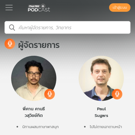
เข้าสู่ระบบ
Podcast
ผู้จัดรายการ
เพล
ย์
ลิ
สต์
แนะนำ
เพล
พี่คาน คานธี
Paul
ย์
วสุวิชย์กิต
Sugars
ลิ
สต์
นิทานผสมภาษาพาสนุก
ไปไม่ตายเอาดาบหน้า
ของ