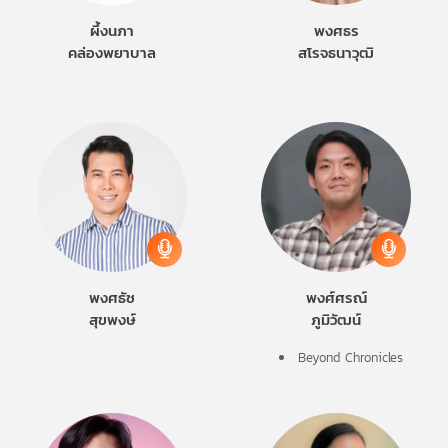
ผึ้งนภา
พงศธร
คล่องพยาบาล
สโรจธนาวุฒิ
พงศธัช
พงศ์ศรณ์
สุขพงษ์
ภูมิวัฒน์
Beyond Chronicles