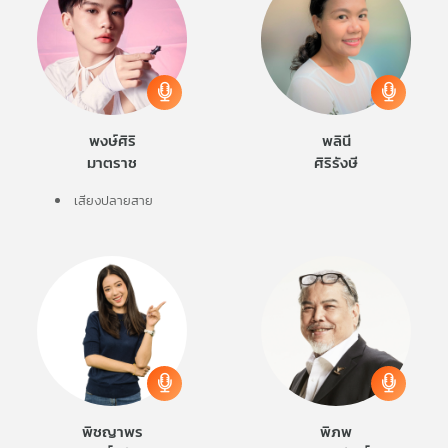
พงษ์ศิริ
พลินี
มาตราช
ศิริรังษี
เสียงปลายสาย
พิชญาพร
พิภพ