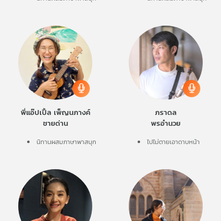
พี่แอ๊ปเปิ้ล เพ็ญนภางค์
ภราดล
ชายด่าน
พรอำนวย
นิทานผสมภาษาพาสนุก
ไปไม่ตายเอาดาบหน้า