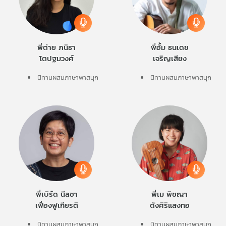
พี่ต่าย ภนิธา
พี่อั้ม ธนเดช
โตปฐมวงศ์
เจริญเสียง
นิทานผสมภาษาพาสนุก
นิทานผสมภาษาพาสนุก
พี่เบิร์ด นีลชา
พี่เม พิชญา
เฟื่องฟูเกียรติ
ดังศิริแสงทอ
นิทานผสมภาษาพาสนุก
นิทานผสมภาษาพาสนุก