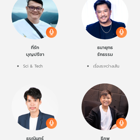
ที่รัก
ธนายุทธ
บุญปรีชา
รักธรรม
Sci & Tech
เรื่องระหว่างเส้น
ธรณินทร์
ธีภพ