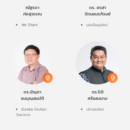
ณัฐรดา
ดร. อรสา
ก่อสุวรรณ
รัตนอมรภิรมย์
We Share
มองจีนมุมใหม่
ดร.บัญชา
ดร.ปิติ
ธนบุญสมบัติ
ศรีแสงนาม
Eureka ท่องโลก
เล่ารอบโลก
วิทยาการ