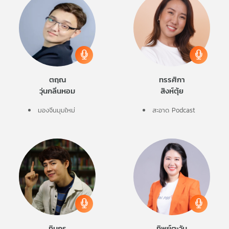
ตฤณ
ทรรศิกา
วุ่นกลิ่นหอม
สิงห์ตุ้ย
มองจีนมุมใหม่
สะอาด Podcast
ทินกร
ทิพย์ตะวัน