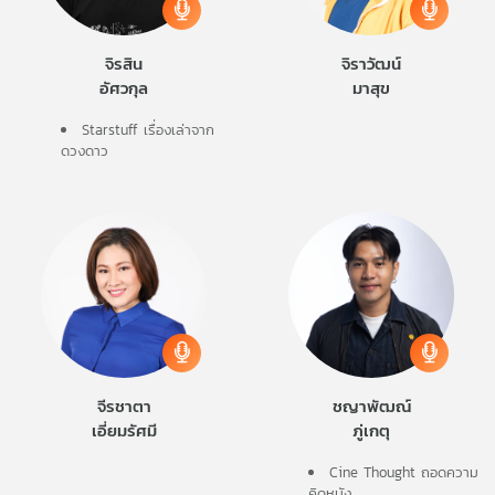
จิรสิน
จิราวัฒน์
อัศวกุล
มาสุข
Starstuff เรื่องเล่าจาก
ดวงดาว
จีรชาตา
ชญาพัฒณ์
เอี่ยมรัศมี
ภู่เกตุ
Cine Thought ถอดความ
คิดหนัง