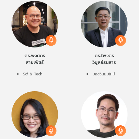
ดร.พงศกร
ดร.ไพจิตร
สายเพ็ชร์
วิบูลย์ธนสาร
Sci & Tech
มองจีนมุมใหม่