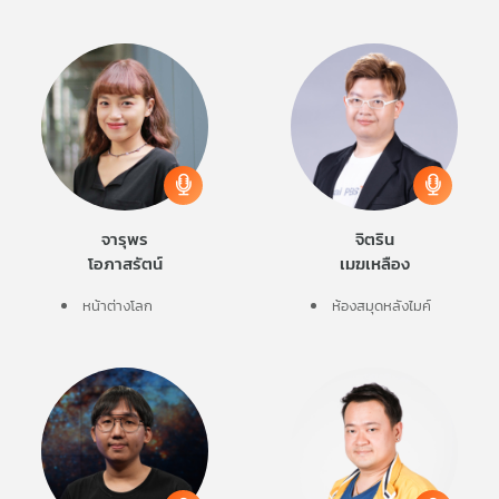
จารุพร
จิตริน
โอภาสรัตน์
เมฆเหลือง
หน้าต่างโลก
ห้องสมุดหลังไมค์