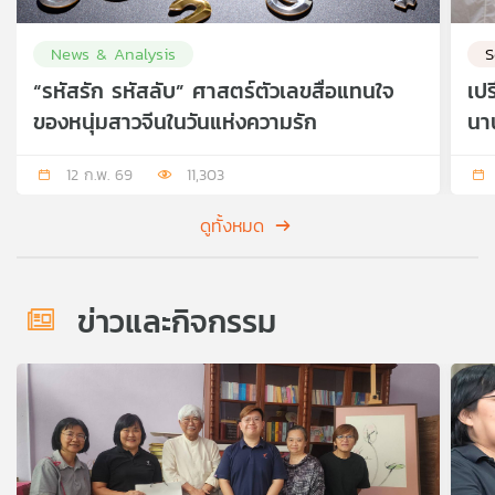
News & Analysis
S
“รหัสรัก รหัสลับ” ศาสตร์ตัวเลขสื่อแทนใจ
เป
ของหนุ่มสาวจีนในวันแห่งความรัก
นา
12 ก.พ. 69
11,303
ดูทั้งหมด
ข่าวและกิจกรรม