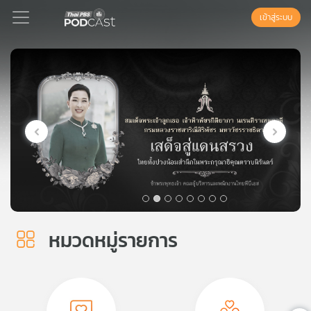
เข้าสู่ระบบ
Podcast
เพล
ย์
ลิ
สต์
แนะนำ
หมวดหมู่รายการ
เพล
ย์
ลิ
สต์
ของ