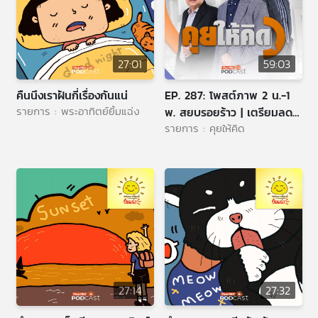
27:01
59:03
คืนนึงเราฝันกี่เรื่องกันแน่
EP. 287: โพสต์ภาพ 2 น.-1
รายการ : พระอาทิตย์ยิ้มแฉ่ง
พ. สยบรอยร้าว | เตรียมลด
รายการ : คุยให้คิด
ขนาดข้าราชการภูมิภาค |
อำนาจ กมธ. งบประมาณ
27:14
27:32