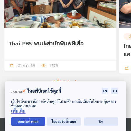
ข
Thai PBS พบปะสำนักพิมพ์ผีเสื้อ
ไท
แค
01 ก.ค. 69
1,578
ดูทั้งหมด
ไทยพีบีเอสใช้คุกกี้
EN
TH
ดาวน์โหลด Thai PBS Podcast Application
เว็บไซต์ของเรามีการจัดเก็บคุกกี้ โปรดศึกษาเพิ่มเติมที่นโยบายคุ้มครอง
ข้อมูลส่วนบุคคล
เพิ่มเติม
ยอมรับทั้งหมด
ไม่ยอมรับทั้งหมด
ปิด