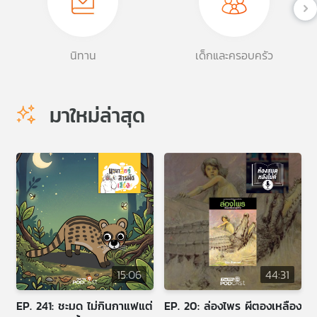
คุณ
นิทาน
เด็กและครอบครัว
เพลง
มาใหม่ล่าสุด
บทความ
ข่าว
และ
กิจกรรม
เกี่ยว
กับ
15:06
44:31
เรา
EP. 241: ชะมด ไม่กินกาแฟแต่
EP. 20: ล่องไพร ผีตองเหลือง