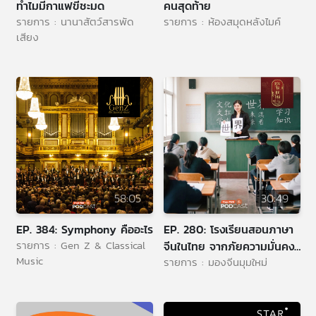
ทำไมมีกาแฟขี้ชะมด
คนสุดท้าย
เครือ
รายการ : นานาสัตว์สารพัด
รายการ : ห้องสมุดหลังไมค์
ข่าย
เสียง
วิทยุ
ไทย
พี
บี
เอส
แผนที่
วิทยุ
เครือ
58:05
30:49
ข่าย
EP. 384: Symphony คืออะไร
EP. 280: โรงเรียนสอนภาษา
รายการ : Gen Z & Classical
จีนในไทย จากภัยความมั่นคง
Music
รายการ : มองจีนมุมใหม่
สู่โอกาสทางเศรษฐกิจ