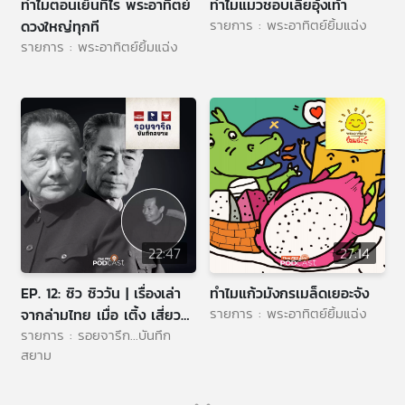
ทำไมตอนเย็นทีไร พระอาทิตย์
ทำไมแมวชอบเลียอุ้งเท้า
รายการ : พระอาทิตย์ยิ้มแฉ่ง
ดวงใหญ่ทุกที
รายการ : พระอาทิตย์ยิ้มแฉ่ง
22:47
27:14
EP. 12: ซิว ซิววัน | เรื่องเล่า
ทำไมแก้วมังกรเมล็ดเยอะจัง
รายการ : พระอาทิตย์ยิ้มแฉ่ง
จากล่ามไทย เมื่อ เติ้ง เสี่ยว
รายการ : รอยจารึก...บันทึก
ผิง เยือนไทย
สยาม