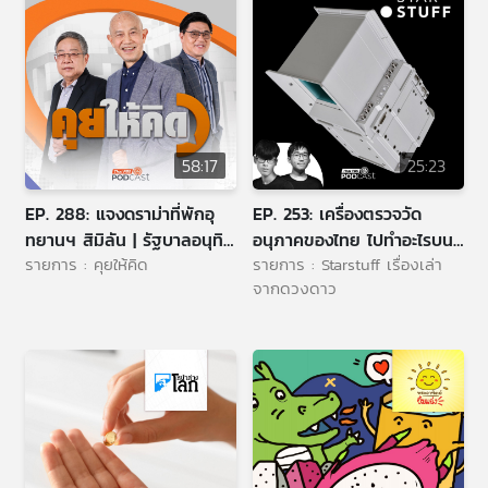
58:17
25:23
EP. 288: แจงดราม่าที่พักอุ
EP. 253: เครื่องตรวจวัด
ทยานฯ สิมิลัน | รัฐบาลอนุทิน
อนุภาคของไทย ไปทำอะไรบน
รายการ : คุยให้คิด
รายการ : Starstuff เรื่องเล่า
ปัญหารุมเร้า | ประเด็นที่จะขัด
ดวงจันทร์
จากดวงดาว
แย้ง ภท.-พท.