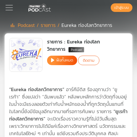
เข้าสู่ระบบ
Podcast /
รายการ /
Eureka ท่องโลกวิทยาการ
Podcast
รายการ : Eureka ท่องโลก
วิทยาการ
เพล
ฟังทั้งหมด
ติดตาม
ย์
ลิ
สต์
แนะนำ
“Eureka ท่องโลกวิทยาการ”
อาร์คีมีดิส ร้องอุทานว่า “ยู
เรก้า” ซึ่งแปลว่า “ฉันพบแล้ว” หลังพบหลักการว่าวัตถุที่จมอยู่
ในน้ำจะมีแรงลอยตัวเท่ากับน้ำหนักของน้ำที่ถูกวัตถุนั้นแทนที่
เพล
ในโลกนี้ยังมีข้อมูลอีกมากมายที่รอการค้นพบ รายการ
“ยูเรก้า
ย์
ท่องโลกวิทยาการ”
จะเปิดเรื่องราวความรู้ที่ไม่มีวันสิ้นสุด
ลิ
สต์
เพราะวิทยาการไม่ได้มีแค่เรื่องทางวิทยาศาสตร์ นวัตกรรมและ
ของ
เทคโนโลยีใหม่ ๆ เท่านั้น แต่ยังรวมถึงประวัติบุคคล ศิลปะ