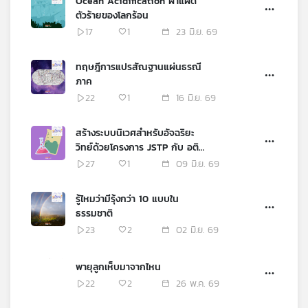
Ocean Acidification ฝาแฝด
ตัวร้ายของโลกร้อน
17
1
23 มิ.ย. 69
ทฤษฎีการแปรสัณฐานแผ่นธรณี
ภาค
22
1
16 มิ.ย. 69
สร้างระบบนิเวศสำหรับอัจฉริยะ
วิทย์ด้วยโครงการ JSTP กับ อติ
พร สุวรรณ
27
1
09 มิ.ย. 69
รู้ไหมว่ามีรุ้งกว่า 10 แบบใน
ธรรมชาติ
23
2
02 มิ.ย. 69
พายุลูกเห็บมาจากไหน
22
2
26 พ.ค. 69