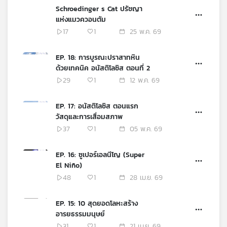
Schroedinger s Cat ปรัชญา
แห่งแมวควอนตัม
17
1
25 พ.ค. 69
EP. 18: การบูรณะปราสาทหิน
ด้วยเทคนิค อนัสติโลซิส ตอนที่ 2
29
1
12 พ.ค. 69
EP. 17: อนัสติโลซิส ตอนแรก
วัสดุและการเสื่อมสภาพ
37
1
05 พ.ค. 69
EP. 16: ซูเปอร์เอลนีโญ (Super
El Niño)
48
1
28 เม.ย. 69
EP. 15: 10 สุดยอดโลหะสร้าง
อารยธรรมมนุษย์
31
1
21 เม.ย. 69