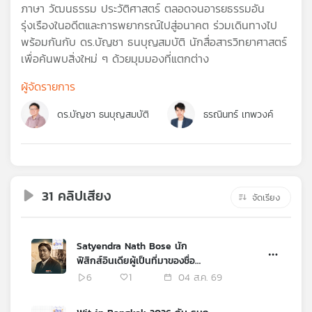
คุณ
ภาษา วัฒนธรรม ประวัติศาสตร์ ตลอดจนอารยธรรมอัน
รุ่งเรืองในอดีตและการพยากรณ์ไปสู่อนาคต ร่วมเดินทางไป
พร้อมกันกับ ดร.บัญชา ธนบุญสมบัติ นักสื่อสารวิทยาศาสตร์
เพลง
เพื่อค้นพบสิ่งใหม่ ๆ ด้วยมุมมองที่แตกต่าง
ผู้จัดรายการ
บทความ
ดร.บัญชา ธนบุญสมบัติ
ธรณินทร์ เทพวงค์
ข่าว
และ
กิจกรรม
31 คลิปเสียง
จัดเรียง
เกี่ยว
Satyendra Nath Bose นัก
กับ
ฟิสิกส์อินเดียผู้เป็นที่มาของชื่อ
เรา
Boson
6
1
04 ส.ค. 69