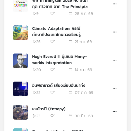
Wit in Bangkok 2026 กับ ธนก
เครือ
ฤต ศรีวิลาศ จาก The Principia
ข่าย
9
1
28 ก.ค. 69
วิทยุ
ไทย
Climate Adaptation: กรณี
พี
ศึกษาที่ประเทศไทยควรเรียนรู้
บี
26
1
21 ก.ค. 69
เอส
Hugh Everett III ผู้เสนอ Many-
worlds Interpretation
แผนที่
20
1
14 ก.ค. 69
วิทยุ
เครือ
อินฟราซาวด์ เสียงเงียบอันน่าทึ่ง
ข่าย
22
1
07 ก.ค. 69
เอนโทรปี (Entropy)
23
1
30 มิ.ย. 69