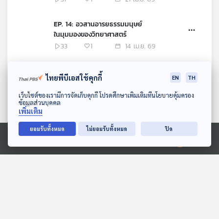
EP. 14: อวสานอารยธรรมมนุษย์
ในมุมมองของวิทยาศาสตร์
33
1
14 เม.ย. 69
EP. 13: ไขปริศนา Neutrino
ไทยพีบีเอสใช้คุกกี้
EN
TH
อนุภาคผู้กุมความลับของจักรวาล
กับ ดร.อรรถกฤต ฉัตรภูติ
32
1
07 เม.ย. 69
ดาวน์โหลด Thai PBS Podcast Application
เว็บไซต์ของเรามีการจัดเก็บคุกกี้ โปรดศึกษาเพิ่มเติมที่นโยบายคุ้มครอง
ข้อมูลส่วนบุคคล
เพิ่มเติม
EP. 12: Origami : Art, Design
& Engineering
ยอมรับทั้งหมด
ไม่ยอมรับทั้งหมด
ปิด
35
1
31 มี.ค. 69
Ⓒ 2020 องค์การกระจายเสียงและแพร่ภาพสาธารณะแห่งประเทศไทย
EP. 11: เปิดโลกโบราณโลหะวิทยา
กับ รศ.สุรพล นาถะพินธุ (ตอนที่
2)
41
1
24 มี.ค. 69