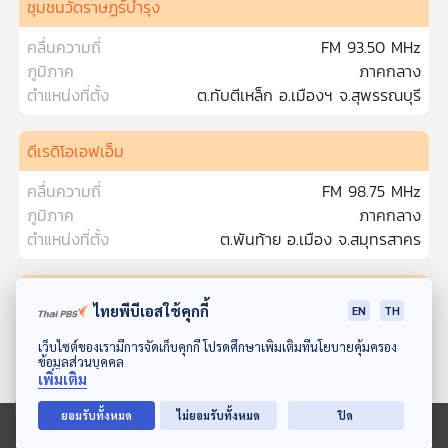
ชุมชนวัดราษฏร์บำรุง
คลื่นความถี่
FM 93.50 MHz
ภูมิภาค
ภาคกลาง
ตำแหน่งที่ตั้ง
ต.ทับตีเหล็ก อ.เมืองฯ จ.สุพรรณบุรี
ดีเรดิโอเอฟเอ็ม
คลื่นความถี่
FM 98.75 MHz
ภูมิภาค
ภาคกลาง
ตำแหน่งที่ตั้ง
ต.พันท้าย อ.เมือง จ.สมุทรสาคร
กองปราบอาสา
ไทยพีบีเอสใช้คุกกี้
EN
TH
คลื่นความถี่
FM 92.00 MHz
ดาวน์โหลด Thai PBS Podcast Application
เว็บไซต์ของเรามีการจัดเก็บคุกกี้ โปรดศึกษาเพิ่มเติมที่นโยบายคุ้มครอง
ภูมิภาค
ภาคตะวันออก
ข้อมูลส่วนบุคคล
เพิ่มเติม
ตำแหน่งที่ตั้ง
ต.ตลาด อ.เมือง จ.จันทบุรี
ยอมรับทั้งหมด
ไม่ยอมรับทั้งหมด
ปิด
คนชายแดน