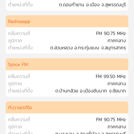
คุณ
ตำแหน่งที่ตั้ง
ต.ดอนกำยาน อ.เมือง จ.สุพรรณบุรี
Radiozapp
เพลง
คลื่นความถี่
FM 90.75 MHz
ภูมิภาค
ภาคกลาง
บทความ
ตำแหน่งที่ตั้ง
ต.สวนหลวง อ.กระทุ่มแบน จ.สมุทรสาคร
Spice FM
ข่าว
และ
คลื่นความถี่
FM 99.50 MHz
กิจกรรม
ภูมิภาค
ภาคกลาง
ตำแหน่งที่ตั้ง
ต.บ้านกล้วย อ.เมืองชับนาท จ.ชัยนาท
เกี่ยว
กังวาลเรดิโอ
กับ
เรา
คลื่นความถี่
FM 90.75 MHz
ภูมิภาค
ภาคกลาง
ตำแหน่งที่ตั้ง
ต.บางเลน อ.สองพี่น้อง จ.สุพรรณบุรี