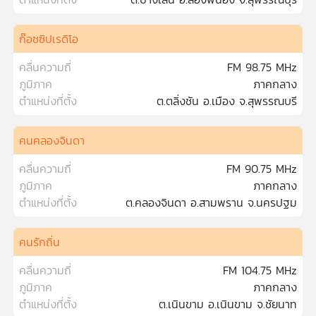
เครือ
ข่าย
ก๊อซซิปเรดิโอ
วิทยุ
ไทย
คลื่นความถี่
FM 98.75 MHz
พี
ภูมิภาค
ภาคกลาง
บี
ตำแหน่งที่ตั้ง
ต.ตลิ่งชัน อ.เมือง จ.สุพรรณบรี
เอส
คนคลองจินดา
แผนที่
คลื่นความถี่
FM 90.75 MHz
วิทยุ
ภูมิภาค
ภาคกลาง
เครือ
ตำแหน่งที่ตั้ง
ต.คลองจินดา อ.สามพราน จ.นครปฐม
ข่าย
คนรักถิ่น
คลื่นความถี่
FM 104.75 MHz
ภูมิภาค
ภาคกลาง
ตำแหน่งที่ตั้ง
ต.เนินขาม อ.เนินขาม จ.ชัยนาท