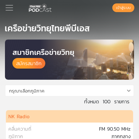
เข้าสู่ระบบ
เครือข่ายวิทยุไทยพีบีเอส
Podcast
สมาชิกเครือข่ายวิทยุ
เพล
สมัครสมาชิก
ย์
ลิ
สต์
แนะนำ
กรุณาเลือกภูมิภาค
ทั้งหมด
100
รายการ
เพล
ย์
NK Radio
ลิ
สต์
คลื่นความถี่
FM 90.50 MHz
ของ
ภูมิภาค
ภาคกลาง