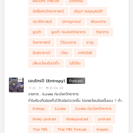
ธรณินทร์ เทพวงค์
นวัตกรรม
นักสื่อสารวิทยาศาสตร์
บัญชา ธนบุญสมบัติ
ประวัติศาสตร์
ปรากฏการณ์
พัฒนาการ
ยูเรก้า
ยูเรก้า ท่องโลกวิทยาการ
วิทยาการ
วิทยาศาสตร์
วิวัฒนาการ
อาวุธ
อินฟราซาวด์
เงียบ
เทคโนโลยี
เสียงเงียบอันน่าทึ่ง
ไม่ได้ยิน
เอนโทรปี (Entropy)
23
1
30 มิ.ย. 69
รายการ : Eureka ท่องโลกวิทยาการ
ทำไมห้องที่ปล่อยทิ้งไว้ถึงมีแต่จะรกขึ้น ไม่เคยเรียบร้อยขึ้นเอง ? คำ
ตอบของคำถามเหล่านี้ซ่อนอยู่ในแนวคิดฟิสิกส์อันนลึกซึ้งที่เรียกว่า
Eureka ท่องโลกวิทยาการ
ตอนนี้ ดร.ธนภัทร์ ดีสุวรรณ อาจารย์
Entropy
Eureka
Eureka ท่องโลกวิทยาการ
เอนโทรปี (Entropy) ปริมาณที่มีจุดเริ่มต้นจากความพยายามในการ
ประจำภาควิชาฟิสิกส์ คณะวิทยาศาสตร์ มหาวิทยาลัยเทคโนโลยี
จากนั้นจะกล่าวถึงสะพานเชื่อมสู่โลกจุลภาค อันเป็นผลมาจากการ
เข้าใจเครื่องจักรไอน้ำในยุคปฏิวัติอุตสาหกรรม โดย รูดอล์ฟ เคลาซิ
พระจอมเกล้าธนบุรี จะพาทุกท่านไปเรียนรู้รากฐานในอุณหพลศาสตร์
ปฏิวัติทางความคิดของ ลูทวิช บ็อลทซ์มันน์ (Ludwig Boltzmann)
ปิดท้ายด้วยเรื่องราวของ คล็อด แชนนอน (Claude Shannon) ซึ่ง
library podcast
librarypodcast
podcast
อุส (Rudolf Clausius) และพบว่าเอนโทรปีของระบบโดดเดี่ยวไม่มีวัน
(Thermodynamics) จุดกำเนิดของเอนโทรปี และแนวคิดเรื่อง
อธิบายเอนโทรปีผ่านจำนวนสถานะระดับจุลภาค (microstate) จนเกิด
พัฒนาแนวคิด เอนโทรปีเชิงสารสนเทศ (information entropy)
ลดลง จนเปรียบเสมือน ลูกศรแห่งกาลเวลา (Arrow of Time) ที่
พลังงานอิสระ (fee energy)
เป็นสมการพลิกโลกอย่าง S = k ln (Omega) อันเป็นหัวใจของวิชา
ในวิทยาการสารสนเทศ ซึ่งมีแง่มุมเทียบเคียงกับเอนโทรปีในวิชาอุณห
Thai PBS
Thai PBS Podcast
thaipbs
กำหนดทิศทาง
กลศาสตร์เชิงสถิติ (Statistical Mechanics)
พลศาสตร์และกลศาสตร์เชิงสถิติอย่างน่าทึ่ง เตรียมพบกับการผสาน