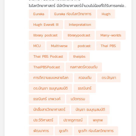
ในโลกวิทยาศาสตร์ มีนักวิทยาศาสตร์จำนวนไม่น้อยที่ได้รับการยกย่อง
ตั้งแต่ยังมีชีวิตอยู่ แต่ก็มีบางคนที่ชะตากรรมแตกต่างออกไป พวก
Eureka
Eureka ท่องโลกวิทยาการ
Hugh
เขาเสนอแนวคิดที่ล้ำหน้าเกินกว่ายุคสมัยจนถูกมองว่าเป็นคนเพ้อฝัน
ถูกวิพากษ์วิจารณ์อย่างรุนแรง หรือแม้กระทั่งถูกตราหน้าว่าไม่เข้าใจ
Hugh Everett III
Interpretation
สิ่งที่ตนเองกำลังศึกษา ทว่ากาลเวลาผ่านไป แนวคิดเหล่านั้นกลับได้
รับการยอมรับ และกลายเป็นส่วนหนึ่งขององค์ความรู้สำคัญของ
library podcast
librarypodcast
Many-worlds
มนุษยชาติ ในรายการ Eureka ท่องโลกวิทยาการ ตอนนี้ ดร.บัญชา
ธนบุญสมบัติ จะพาคุณปรู้จักชีวิตและผลงานของ ฮิว เอเวอเรตต์ ที่
MCU
Multiverse
podcast
Thai PBS
3 (Hugh Everett III) นักฟิสิกส์ชาวอเมริกันผู้เสนอแนวคิดอันโด่งดัง
ที่เรียกว่า 'การตีความแบบหลายโลก' (Many-worlds
Thai PBS Podcast
thaipbs
Interpretation) ซึ่งเป็นหนึ่งในแนวทางการอธิบายกลศาสตร์ควอนตัม
ที่แปลก พิสดาร และชวนให้ตั้งคำถามต่อธรรมชาติของความเป็นจริง
ThaiPBSPodcast
กลศาสตร์ควอนตัม
มากที่สุดแนวคิดหนึ่งในประวัติศาสตร์วิทยาศาสตร์ และเป็นรูปแบบที่
เทียบเคียงได้กับแนวคิดเกี่ยวกับ 'พหุภพ (Multiverse)' ในนิยาย
การตีความแบบหลายโลก
ควอนตัม
ดร.บัญชา
วิทยาศาสตร์ เรื่องราวของฮิว เอเวอเรตต์ ไม่ใช่เพียงชีวประวัติของ
นักฟิสิกส์คนหนึ่งเท่านั้น แต่ยังเป็นบทเรียนสำคัญเกี่ยวกับธรรมชาติ
ดร.บัญชา ธนบุญสมบัติ
ธรณินทร์
ของความคิดสร้างสรรค์ การต่อสู้กับกระแสความเชื่อหลัก และคำถาม
ที่ว่าความจริงทางวิทยาศาสตร์นั้น บางครั้งอาจต้องใช้เวลาหลายสิบ
ธรณินทร์ เทพวงค์
นวัตกรรม
ปีกว่าที่ผู้คนจะมองเห็นคุณค่าของมัน ในรายการ Eureka ท่องโลก
วิทยาการ Ep.นี้ เราจะสำรวจชีวิตอันน่าทึ่งของชายผู้เคยถูกดูหมิ่นว่า
นักสื่อสารวิทยาศาสตร์
บัญชา ธนบุญสมบัติ
“โง่สุดแสนจะบรรยาย” แต่ในที่สุดกลับได้รับการยกย่องให้เป็นเจ้าของ
ประวัติศาสตร์
ปรากฏการณ์
พหุภพ
หนึ่งในแนวคิดที่ทรงอิทธิพลที่สุดของฟิสิกส์สมัยใหม่
พัฒนาการ
ยูเรก้า
ยูเรก้า ท่องโลกวิทยาการ