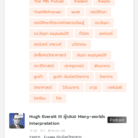
Thai PBS Podcast
thailand
thaipbs
ThaiPBSPodcast
world
กรณีศึกษา
กรณีศึกษาที่ประเทศไทยควรเรียนรู้
ดร.บัญชา
ดร.บัญชา ธนบุญสมบัติ
ทั่วโลก
ธรณินทร์
ธรณินทร์ เทพวงค์
นวัตกรรม
นักสื่อสารวิทยาศาสตร์
บัญชา ธนบุญสมบัติ
ประวัติศาสตร์
ปรากฏการณ์
พัฒนาการ
ยูเรก้า
ยูเรก้า ท่องโลกวิทยาการ
วิทยาการ
วิทยาศาสตร์
วิวัฒนาการ
อาวุธ
เทคโนโลยี
โลกร้อน
ไทย
Hugh Everett III ผู้เสนอ Many-worlds
Interpretation
20
1
14 ก.ค. 69
รายการ : Eureka ท่องโลกวิทยาการ