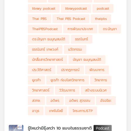
ด้วยการบ่มเพาะเยาวชนที่มีศักยภาพ จึงเป็นภารกิจสำคัญระดับชาติ
รายการ Eureka ท่องโลกวิทยาการในครั้งนี้ จะพาทุกท่านไปทำความ
library podcast
librarypodcast
podcast
รู้จัก คุณอติพร สุวรรณ ผู้เป็นกำลังสำคัญเบื้องหลังการพัฒนา
เยาวชนไทยมาอย่างยาวนาน ผ่านโครงการ JSTP หรือ Junior
Thai PBS
Thai PBS Podcast
thaipbs
Science Talent Project ของสำนักงานพัฒนาวิทยาศาสตร์และ
เทคโนโลยีแห่งชาติ (สวทช.) ซึ่งริเริ่มโดยผู้ใหญ่ในวงการวิทยาศาสตร์
ThaiPBSPodcast
การพัฒนาประเทศ
ดร.บัญชา
4 ท่าน ได้แก่ ศาสตราจารย์ ดร.ยงยุทธ ยุทธวงศ์, รองศาสตราจารย์
ดร. คุณหญิงสุมณฑา พรหมบุญ, ดร.กฤษณพงศ์ กีรติกร และ
ดร.บัญชา ธนบุญสมบัติ
ธรณินทร์
ศาสตราจารย์ ดร.ยอดหทัย เทพธรานนท์ มาร่วมเรียนรู้และภาคภูมิใน
ผลผลิตและผลงานของการพัฒนาคนทางด้านวิทยาศาสตร์และ
ธรณินทร์ เทพวงค์
นวัตกรรม
เทคโนโลยีไปด้วยกันในรายการ Eureka ตอนนี้
นักสื่อสารวิทยาศาสตร์
บัญชา ธนบุญสมบัติ
ประวัติศาสตร์
ปรากฏการณ์
พัฒนาการ
ยูเรก้า
ยูเรก้า ท่องโลกวิทยาการ
วิทยาการ
วิทยาศาสตร์
วิวัฒนาการ
สร้างระบบนิเวศ
สวทช.
อติพร
อติพร สุวรรณ
อัจฉริยะ
อาวุธ
เทคโนโลยี
โครงการJSTP
รู้ไหมว่ามีรุ้งกว่า 10 แบบในธรรมชาติ