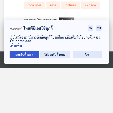
วิวัฒนาการ
อาวุธ
เทคโนโลยี
แฝดสอง
พายุลูกเห็บมาจากไหน
22
2
26 พ.ค. 69
ไทยพีบีเอสใช้คุกกี้
EN
TH
รายการ : Eureka ท่องโลกวิทยาการ
ดาวน์โหลด Thai PBS Podcast Application
เมื่อท้องฟ้าคล้ำมืดมิด ลมกระโชกแรง และกองทัพก้อนน้ำแข็งจำนวน
เว็บไซต์ของเรามีการจัดเก็บคุกกี้ โปรดศึกษาเพิ่มเติมที่นโยบายคุ้มครอง
ข้อมูลส่วนบุคคล
มหาศาลพุ่งลงมาจากฟ้า เข้าถล่มบ้านเรือน รถยนต์ และพืชผล
Eureka
Eureka ท่องโลกวิทยาการ
Hailstorm
เพิ่มเติม
ทางการเกษตรจนเสียหายภายในไม่กี่นาที นี่ไม่ใช่ฉากในภาพยนตร์ แต่
เป็นหนึ่งในภัยพิบัติทางสภาพอากาศที่รุนแรงที่มนุษย์ต้องรับมือมา
Ice pellet
library podcast
librarypodcast
ยอมรับทั้งหมด
ไม่ยอมรับทั้งหมด
ปิด
ตลอดนับแต่อดีต นั่นคือ พายุลูกเห็บ (Hailstorm) ดร.บัญชา ธน
บุญสมบัติ จะเล่าเกี่ยวกับน้ำแข็งแบบต่างๆ ที่ตกจากฟ้า ทั้งที่เกิดขึ้น
podcast
snow
Thai PBS
Ⓒ 2020 องค์การกระจายเสียงและแพร่ภาพสาธารณะแห่งประเทศไทย
ตามธรรมชาติ เช่น หิมะ (Snow) ฝนน้ำแข็ง (Ice pellet) และ ลูก
ปรายหิมะ (Snow pellet) ไปจนถึงน้ำแข็งที่เกิดจากมนุษย์อย่าง Blue
Thai PBS Podcast
thaipbs
Ice ที่ร่วงลงมาจากเครื่องบิน เราจะไปเจาะลึกทฤษฎีคลาสสิกอย่าง
Up-and-down model ที่เชื่อว่าลูกเห็บวิ่งขึ้นลงในเมฆเหมือนเครื่อง
ThaiPBSPodcast
ดร.บัญชา
เล่นรถไฟเหาะ แท้จริงแล้วถูกท้าทายอย่างไรด้วยทฤษฎีใหม่อย่าง
Trajectory model รวมทั้งเมฆแบบต่างๆ ที่เป็นโรงงานผลิตก้อนน้ำ
ดร.บัญชา ธนบุญสมบัติ
ธรณินทร์
แข็งเหล่านี้ ตั้งแต่เมฆ Cumulus congestus ที่ทำได้เพียงลูกเห็บลูก
เล็กๆ ไปจนถึงยักษ์ใหญ่อย่าง Cumulonimbus ที่พร้อมสาดลูกเห็บ
ธรณินทร์ เทพวงค์
นวัตกรรม
ขนาดใหญ่เข้าใส่โลก นอกจากนี้ ยังมีสถิติลูกเห็บขนาดใหญ่ที่สุดใน
ประวัติศาสตร์ ประเด็นเรื่องความเร็วของลูกเห็บ และชวนไปรู้จัก Hail
นักสื่อสารวิทยาศาสตร์
บัญชา ธนบุญสมบัติ
alley พื้นที่เกิดพายุลูกเห็บบ่อยที่สุดในสหรัฐอเมริกา และสาเหตุเบื้อง