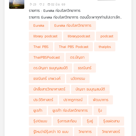
23
2
02 มิ.ย. 69
รายการ : Eureka ท่องโลกวิทยาการ
รายการ Eureka ท่องโลกวิทยาการ ตอนนี้จะพาทุกท่านไปเจาะลึก
ปรากฏการณ์ทางธรรมชาติที่ทุกคนคุ้นเคยกันดี แต่อาจยังไม่เคย
Eureka
Eureka ท่องโลกวิทยาการ
สัมผัสในแง่มุมที่ลึกซึ้งมาก่อน นั่นคือ "รุ้งในธรรมชาติ" ดร.บัญชา ธน
รุ้งคู่ (Double Rainbow)
บุญสมบัติ จะมาเล่าเรื่องรุ้งแบบต่างๆ กว่า 10 แบบในธรรมชาติ เช่น
รุ้งแฝดสอง (Twinned Rainbow)
library podcast
librarypodcast
podcast
รุ้งแฝดสาม (Triple-split Rainbow)
รุ้งการสะท้อน (Reflection Rainbow)
Thai PBS
Thai PBS Podcast
thaipbs
รุ้งสะท้อน (Reflected Rainbow)
รุ้งซูเปอร์นิวเมอเรรี (Supernumerary Rainbow)
ThaiPBSPodcast
ดร.บัญชา
รุ้งแดง (Red Rainbow)
รุ้งเมฆ (Cloudbow) และรุ้งหมอก (Fogbow)
ดร.บัญชา ธนบุญสมบัติ
ธรณินทร์
รุ้งจันทรา (Moonbow)
รุ้งเต็มวง (Full-circle Rainbow)
ธรณินทร์ เทพวงค์
นวัตกรรม
รุ้งแนวระดับ (Horizontal Rainbow)
รุ้งสเปรย์ทะเล (Sea Spray Bow)
นักสื่อสารวิทยาศาสตร์
บัญชา ธนบุญสมบัติ
รุ้งลูกแก้ว (Glass Bead Bow)
ประวัติศาสตร์
ปรากฏการณ์
พัฒนาการ
นอกจากนี้ ดร.บัญชา จะกล่าวถึงรุ้งปลอม รวมทั้งปรากฏการณ์ทาง
แสงที่ดูคล้ายรุ้ง แต่ไม่ใช่รุ้ง เช่น การทรงกลด (Halo) บางรูปแบบ
ยูเรก้า
ยูเรก้า ท่องโลกวิทยาการ
รุ้ง
และกลอรี (Glory) เมื่อผู้ชมได้ชมคลิปตอนนี้แล้ว จะสามารถแยกแยะ
ได้ว่าปรากฏการณ์ที่เห็นคือรุ้งหรือไม่ ถ้าใช่เป็นรุ้งแบบไหน และถ้าไม่ใช่
รุ้ง10แบบ
รุ้งการสะท้อน
รุ้งคู่
รุ้งแฝดสาม
เป็นปรากฏการณ์อะไร ซึ่งจะช่วยเปิดมุมมองใหม่ในการสังเกตท้องฟ้า
รู้ไหมว่ามีรุ้งกว่า 10 แบบ
วิทยาการ
วิทยาศาสตร์
และปรากฏการณ์ธรรมชาติรอบตัวได้อย่างเชี่ยวชาญยิ่งขึ้น