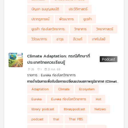
บัญชา ธนบุญสมบัติ
ประวัติศาสตร์
ปรากฏการณ์
พัฒนาการ
ยูเรก้า
ยูเรก้า ท่องโลกวิทยาการ
วิทยาการ
วิทยาศาสตร์
วิวัฒนาการ
อาวุธ
อีเวนต์
เทคโนโลยี
Climate Adaptation: กรณีศึกษาที่
ประเทศไทยควรเรียนรู้
26
1
21 ก.ค. 69
รายการ : Eureka ท่องโลกวิทยาการ
การดำเนินการเพื่อรับมือการเปลี่ยนแปลงสภาพภูมิอากาศ (Climate
Action)
มีหลายมิติสำคัญ ไม่ว่าจะเป็น Climate Mitigation การลด
Adaptation
Climate
Ecosystem
การปล่อยก๊าซเรือนกระจก, Climate Adaptation การปรับตัวเพื่ออยู่
1 ) Agriculture & Food Security: เกษตรกรรม & ความมั่นคง
รอด, Loss & Damage การเยียวยาความสูญเสีย และ Means of
ทางอาหาร
2 ) Disaster Mitigation & Management: การจัดการและการ
Eureka
Eureka ท่องโลกวิทยาการ
Hot
Implementation กลไกการสนับสนุนเพื่อให้ทุกภาคส่วนสามารถลงมือ
บรรเทาผลกระทบจากภัยพิบัติ
3 ) Water Resource Management: การจัดการทรัพยากรน้ำ
ได้จริง รายการ
4 ) Ecosystem-Based Adaptation & Coastal Protection: การ
Eureka ท่องโลกวิทยากา
ร Ep. นี้ เจะพาไปสำรวจ
library podcast
librarypodcast
Netzero
แง่มุมของ Climate Adaptation หรือการปรับตัวรับมือการ
ปรับตัวโดยอาศัยระบบนิเวศ & การปกป้องชายฝั่ง
5 ) Resilient Infrastructure & Planning: โครงสร้างพื้นฐานที่ยืด
เปลี่ยนแปลงภูมิอากาศ โดยแบ่งเป็น 5 ประเภทหลัก ได้แก่
หยุนและการวางแผน
podcast
thai
Thai PBS
ในแต่ละประเภทจะมีตัวอย่างกรณีศึกษาจริงจากประเทศต่าง ๆ ทั่ว
โลก ซึ่งประเทศไทยอาจนำบางกรณีมาปรับใช้ได้