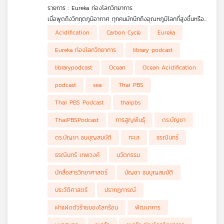
รายการ : Eureka ท่องโลกวิทยาการ
เมื่อพูดถึงวิกฤตภูมิอากาศ ทุกคนมักนึกถึงอุณหภูมิโลกที่สูงขึ้นหรือ
ภัยแล้งที่รุนแรง แต่ในวันนี้ผมจะพาทุกท่านด่ำดิ่งลงไปใต้ผืนน้ำ เพื่อ
Acidification
Carbon Cycle
Eureka
ทำความรู้จักกับภัยเงียบระดับโลกที่นักวิทยาศาสตร์ขนานนามว่าเป็น
"ฝาแฝดตัวร้ายของภาวะโลกร้อน" นั่นคือ ปรากฏการณ์มหาสมุทร
Eureka ท่องโลกวิทยาการ
library podcast
เป็นกรดมากขึ้น หรือ Ocean Acidification หลายคนอาจยังไม่ทราบ
ว่า มหาสมุทรคือพระเอกผู้อยู่เบื้องหลังการพยุงสมดุลของโลกใน
librarypodcast
Ocean
Ocean Acidification
วัฏจักรคาร์บอน (Carbon Cycle) โดยในแต่ละปีทางวิทยาศาสตร์พบ
ว่า มหาสมุทรทำหน้าที่ดูดซับแก๊สคาร์บอนไดออกไซด์ส่วนเกินไปถึง
podcast
sea
Thai PBS
ประมาณร้อยละ 23 ถึง 30 มีบทวิเคราะห์ที่น่าสนใจระบุไว้ว่า
"มหาสมุทรกักเก็บคาร์บอนไว้มากกว่าชั้นบรรยากาศถึง 60 เท่า และ
Thai PBS Podcast
thaipbs
ดูดซับแก๊สคาร์บอนไดออกไซด์ที่เกิดจากกิจกรรมของมนุษย์ไปเกือบ
30% ซึ่งหมายความว่า มหาสมุทรคือหัวใจสำคัญในการทำความเข้าใจ
ThaiPBSPodcast
การสูญพันธุ์
ดร.บัญชา
วัฏจักรคาร์บอนของโลก และเป็นตัวกำหนดอนาคตภูมิอากาศของเรา"
ดร.บัญชา ธนบุญสมบัติ
ทะเล
ธรณินทร์
ธรณินทร์ เทพวงค์
นวัตกรรม
นักสื่อสารวิทยาศาสตร์
บัญชา ธนบุญสมบัติ
ประวัติศาสตร์
ปรากฏการณ์
ฝาแฝดตัวร้ายของโลกร้อน
พัฒนาการ