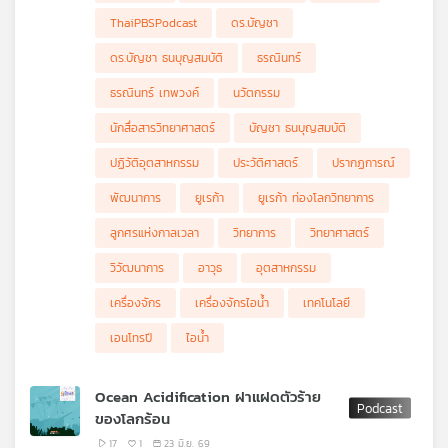
ศาสตร์ทั้ง 3 ตั้งแต่ อุณหพลศาสตร์ กลศาสตร์เชิงสถิติ และ
ThaiPBSPodcast
ดร.บัญชา
วิทยาการสารสนเทศ ที่จะทำให้คุณได้มุมมองใหม่ใน
Eureka ท่องโลก
วิทยาการ
Ep. นี้
ดร.บัญชา ธนบุญสมบัติ
ธรณินทร์
ธรณินทร์ เทพวงค์
นวัตกรรม
นักสื่อสารวิทยาศาสตร์
บัญชา ธนบุญสมบัติ
ปฏิวัติอุตสาหกรรม
ประวัติศาสตร์
ปรากฏการณ์
พัฒนาการ
ยูเรก้า
ยูเรก้า ท่องโลกวิทยาการ
ลูกศรแห่งกาลเวลา
วิทยาการ
วิทยาศาสตร์
วิวัฒนาการ
อาวุธ
อุตสาหกรรม
เครื่องจักร
เครื่องจักรไอน้ำ
เทคโนโลยี
เอนโทรปี
ไอน้ำ
Ocean Acidification ฝาแฝดตัวร้าย
ของโลกร้อน
17
1
23 มิ.ย. 69