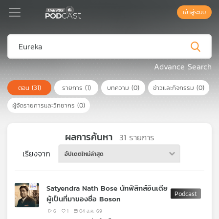
เข้าสู่ระบบ
Podcast
Advance Search
ตอน
(31)
รายการ
(1)
บทความ
(0)
ข่าวและกิจกรรม
(0)
เพล
ย์
ผู้จัดรายการและวิทยากร
(0)
ลิ
สต์
แนะนำ
ผลการค้นหา
31
รายการ
เรียงจาก
อัปเดตใหม่ล่าสุด
เพล
ย์
Satyendra Nath Bose นักฟิสิกส์อินเดีย
ลิ
ผู้เป็นที่มาของชื่อ Boson
สต์
ของ
6
1
04 ส.ค. 69