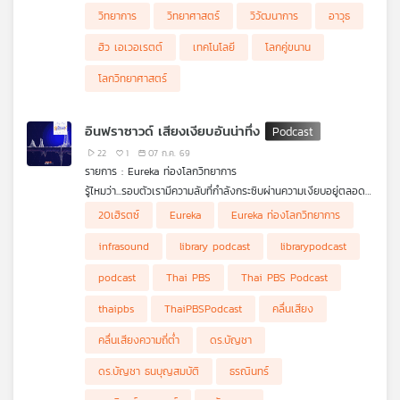
วิทยาการ
วิทยาศาสตร์
วิวัฒนาการ
อาวุธ
ฮิว เอเวอเรตต์
เทคโนโลยี
โลกคู่ขนาน
โลกวิทยาศาสตร์
อินฟราซาวด์ เสียงเงียบอันน่าทึ่ง
22
1
07 ก.ค. 69
รายการ : Eureka ท่องโลกวิทยาการ
รู้ไหมว่า...รอบตัวเรามีความลับที่กำลังกระซิบผ่านความเงียบอยู่ตลอด
เวลา ? ในความเป็นจริงโลกใบนี้ไม่ได้เงียบอย่างที่เราคิดแต่มี “เสียง”
ใน Eureka Ep. นี้ ดร.บัญชา ธนบุญสมบัติ จะพาทุกท่านดำดิ่งไปเจาะ
20เฮิรตซ์
Eureka
Eureka ท่องโลกวิทยาการ
ที่ทรงพลังอย่างยิ่งซ่อนอยู่เพียงแต่มันเป็นเสียงที่หูของมนุษย์ไม่มีวัน
ลึกมิติต่างๆ ที่น่าทึ่งของอินฟราซาวด์ ไม่ว่าจะเป็นการตรวจจับการ
ได้ยิน นั่นคือ อินฟราซาวด์ (Infrasound) คลื่นเสียงความถี่ต่ำพิเศษ
ทดลองอาวุธนิวเคลียร์ระดับโลก ความลับของสัตว์ยักษ์ใหญ่อย่างช้าง
infrasound
library podcast
librarypodcast
ที่ต่ำกว่า 20 เฮิรตซ์ ซึ่งมีความสามารถในการเดินทางได้ไกลอย่าง
แอฟริกาและวาฬสีน้ำเงินที่ใช้เสียงนี้สื่อสารกันข้ามมหาสมุทร รวมถึง
เหลือเชื่อข้ามโลก อินฟราซาวด์มีต้นกำเนิดมาจากทั้งปรากฏการณ์
พาไปดูเทคโนโลยีการตรวจจับ ผลกระทบที่เสียงนี้อาจมีต่อร่างกาย
podcast
Thai PBS
Thai PBS Podcast
ธรรมชาติระดับมหึมาอย่างภูเขาไฟปะทุ แผ่นดินไหว พายุฟ้าคะนอง
มนุษย์ และความเป็นไปได้ในการใช้คลื่นเสียงนี้เพื่อถอดรหัสโครงสร้าง
แสงออโรรา ไปจนถึงกิจกรรมของมนุษย์อย่างเครื่องบินเหนือเสียง
ภายในของดาวเคราะห์ดวงอื่น เตรียมหูของคุณให้พร้อม (แม้จะไม่
thaipbs
ThaiPBSPodcast
คลื่นเสียง
และการปล่อยจรวด
ได้ยิน) แล้วไปร่วมเปิดโลกวิทยาการที่ซ่อนอยู่หลังความเงียบใน Ep. นี้
กัน
คลื่นเสียงความถี่ต่ำ
ดร.บัญชา
ดร.บัญชา ธนบุญสมบัติ
ธรณินทร์