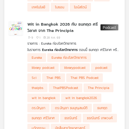
เครือ
เทคโนโลยี
โบซอน
ไอน์สไตน์
ข่าย
วิทยุ
Wit in Bangkok 2026 กับ ธนกฤต ศรี
ไทย
วิลาศ จาก The Principia
พี
บี
9
1
28 ก.ค. 69
รายการ : Eureka ท่องโลกวิทยาการ
เอส
ในรายการ
Eureka ท่องโลกวิทยาการ
ตอนนี้ ธนกฤต ศรีวิลาศ หรือ
เต้ CEO และผู้ร่วมก่อตั้งสื่อวิทยาศาสตร์ The Principia หนึ่งในทีม
Eureka
Eureka ท่องโลกวิทยาการ
ภาคีนักสื่อสารวิทยาศาสตร์ที่เป็นผู้ดำเนินการกิจกรรมนี้ร่วมกับ
แผนที่
กรุงเทพมหานคร โดย จะชวนทุกคนทำความรู้จักประวัติการสื่อสาร
library podcast
librarypodcast
podcast
วิทยาศาสตร์ไทย ทั้งในรูปแบบวารสาร ตำรา โทรทัศน์ คอนเทนต์
วิทยุ
ออนไลน์ มาจนถึงรูปแบบการทำงานของนักสื่อสารวิทยาศาสตร์ไทยใน
Sci
Thai PBS
Thai PBS Podcast
เครือ
ปัจจุบันที่มีความหลากหลายมากยิ่งขึ้น นอกจากผู้ที่ชื่นชอบ
ข่าย
วิทยาศาสตร์สามารถเรียนจบไปเพื่อทำงานเป็นนักวิทยาศาสตร์ นัก
thaipbs
ThaiPBSPodcast
The Principia
วิจัย หรือนักประดิษฐ์ได้แล้ว นักสื่อสารวิทยาศาสตร์ก็ยังเป็นอีกหนึ่ง
อาชีพในปัจจุบันที่เริ่มหาเลี้ยงตัวได้ในยุคที่ใครก็สร้างคอนเทนต์ได้ และ
wit in bangkok
wit in bangkok2026
วงการสื่อสารวิทยาศาสตร์ไทยก็กำลังเดินทางไปด้านที่ดียิ่งขึ้น หาก
คุณเป็นอีกคนที่อยากทำความรู้จักการสื่อสารวิทยาศาสตร์ให้มากขึ้น
ดร.บัญชา
ดร.บัญชา ธนบุญสมบัติ
ธนกฤต
หรืออยากสร้างไฟในการเรียนรู้วิทยาศาสตร์ให้มากขึ้น เตรียมพบกับ
เรื่องราวของนักสื่อสารวิทยาศาสตร์ไทย และภารกิจล่าสุดที่จะรวมตัว
ธนกฤต ศรีวิลาศ
ธรณินทร์
ธรณินทร์ เทพวงค์
กันในอีเวนต์สุดยิ่งใหญ่ได้ใน
Eureka ท่องโลกวิทยาการ
Ep. นี้
นวัตกรรม
นักสื่อสารวิทยาศาสตร์