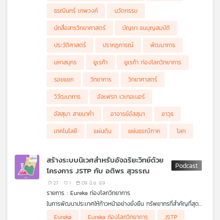
ธรณินทร์ เทพวงค์
นวัตกรรม
นักสื่อสารวิทยาศาสตร์
บัญชา ธนบุญสมบัติ
ประวัติศาสตร์
ปรากฏการณ์
พัฒนาการ
มหาสมุทร
ยูเรก้า
ยูเรก้า ท่องโลกวิทยาการ
รอยแยก
วิทยาการ
วิทยาศาสตร์
วิวัฒนาการ
อัลเฟรท เวเกอเนอร์
อัสสุมา สายนาคำ
อาจารย์อัสสุมา
อาวุธ
เทคโนโลยี
แผ่นดิน
แผ่นธรณีภาค
โลก
สร้างระบบนิเวศสำหรับอัจฉริยะวิทย์ด้วย
โครงการ JSTP กับ อติพร สุวรรณ
27
1
09 มิ.ย. 69
รายการ : Eureka ท่องโลกวิทยาการ
ในการพัฒนาประเทศให้ก้าวหน้าอย่างยั่งยืน ทรัพยากรที่สำคัญที่สุด
คือ “คนที่มีคุณภาพ” การลงทุนในจุดต้นน้ำของระบบวิทยาศาสตร์
Eureka
Eureka ท่องโลกวิทยาการ
JSTP