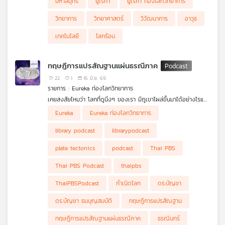
มหาสมุทร
ยูเรก้า
ยูเรก้า ท่องโลกวิทยาการ
วิทยาการ
วิทยาศาสตร์
วิวัฒนาการ
อาวุธ
เทคโนโลยี
โลกร้อน
ทฤษฎีการแปรสัณฐานแผ่นธรณีภาค
22
1
16 มิ.ย. 69
รายการ : Eureka ท่องโลกวิทยาการ
เคยสงสัยไหมว่า โลกที่ดูนิ่งๆ ของเรา มีภูเขาโผล่ขึ้นมาได้อย่างไรและ
มหาสมุทรเกิดขึ้นมาได้อย่างไร ? คำถามเหล่านี้นำไปสู่หนึ่งในแนวคิดที่
แม้เวเกอเนอร์จะมีหลักฐานสำคัญที่ชี้ว่าทวีปต่างๆ เคยอยู่ติดกันจริงๆ
Eureka
Eureka ท่องโลกวิทยาการ
สำคัญอันหนึ่งที่เปลี่ยนความเข้าใจของมนุษย์เกี่ยวกับโลกไปตลอดกาล
แต่ก็ไม่สามารถตอบได้ว่าอะไรทำให้ทวีปเคลื่อนที่ออกจากกัน จนกระทั่ง
รายการ Eureka ท่องโลกวิทยาการ ep นี้ อาจารย์อัสสุมา สายนาคำ
ในช่วงศวรรษที่ 20 มีการสำรวจพื้นมหาสมุทร ทำให้พบกลไกการแยก
library podcast
librarypodcast
จะพาไปทำความรู้จักกับแนวคิดทวีปเลื่อน (continental drift) ขอ
ออกจากกันของแผ่นธรณี และ "ทฤษฎีการแปรสัณฐานแผ่นธรณี
งอัลเฟรท เวเกอเนอร์ (Alfred Wegener) นักวิทยาศาสตร์ชาว
ภาค" (plate tectonics) ซึ่งเป็นกุญแจสำคัญที่จะอธิบายได้ว่าภูเขา
plate tectonics
podcast
Thai PBS
เยอรมัน ผู้ที่สงสัยว่า "ทำไมชายฝั่งด้านตะวันตกของทวีปแอฟริกาและ
โผล่ขึ้นมาได้อย่างไร มาติดตามรับฟังเรื่องราวความเป็นมาของโลกไป
ชายฝั่งด้านตะวันออกของทวีปอเมริกาใต้ถึงดูเหมือนจิ๊กซอว์ที่ต่อกัน
พร้อมกันได้ในรายการ Eureka ท่องโลกวิทยาการ ตอน Plate
Thai PBS Podcast
thaipbs
ได้พอดี? ทวีปทั้ง 2 นี้ เคยเชื่อมต่อกันหรือไม่ จนนำไปสู่แนวคิดที่ว่า
Tectonics ทฤษฎีแผ่นธรณีแปรสัณฐาน
"ทวีปต่าง ๆ บนโลกที่เห็นในปัจจุบัน เคยอยู่รวมกันเป็นมหาทวีปขนาด
ThaiPBSPodcast
กำเนิดโลก
ดร.บัญชา
ยักษ์ที่เรียกว่า "พันเจีย" (Pangaea) ก่อนจะค่อย ๆ แยกออกจากกัน
ในภายหลัง" และแนวคิดนี้ก็สร้างคำถามสำคัญถัดมา คือ "แล้วอะไรที่
ดร.บัญชา ธนบุญสมบัติ
ทฤษฎีการแปรสัณฐาน
ทำให้พันเจีย หรือทวีปทั้งทวีปแยกออกจากกัน ?"
ทฤษฎีการแปรสัณฐานแผ่นธรณีภาค
ธรณินทร์