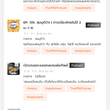
แม้งานจะสำเร็จลุล่วงไปได้ด้วยดี หรือมีผลตอบแทนผลประกอบการ
S.N. Bose National Centre for Basic Sciences ร่วมย้อนรอย
อยู่ในระดับผ่านเกณฑ์ ดี หรือดีมาก แต่บางคนกลับไม่ได้รู้สึกยินดีกับ
ทำไมภาวะนี้ทำให้คน ๆ หนึ่งรู้สึกว่าตัวเองไม่ได้เก่ง (ทั้ง ๆ ที่เก่ง)
thaipbs
ThaiPBSPodcast
thaipbsradio
เส้นทางเกียรติยศของบุรุษผู้เป็นรากฐานของอนุภาคแห่งจักรวาลไป
สิ่งสำเร็จที่ทำไป แต่รู้สึกเฉย ๆ ไม่ได้ยินดี มองว่าที่ทำได้เพระโชค
หรือยินดีกับความสำเร็จ แล้วในยุคที่ AI เข้ามามีบทบาทในการทำงาน
พร้อมกันใน Eureka ท่องโลกวิทยาการ
ชะตาช่วยมากกว่า แถมกลัวถูกคนอื่นจับได้ว่าตัวเองไม่ได้มีความ
คนเหล่านี้อาจต้องเผชิญกับความรู้สึกอะไรเพิ่มขึ้น แล้วคนกลุ่มนี้ควร
สามารถจริง ยิ่งในยุคที่มี AI เข้ามาเป็นตัวช่วยก็ยิ่งคิดหรือรู้สึกมากไป
ทำอย่างไร รายการ โรงหมอ เล่าให้ฟังค่ะ
EP. 135: สมมุติว่า! | การเมืองไทยไม่มี 2
กันใหญ่ นี่เรียกว่า "ภาวะ Imposter Syndrome"
น.-1 พ.
7
1
03 ส.ค. 69
รายการ : สมมุติว่า
คุยกันแบบสมมุติว่า กับ สุทธิชัย หยุ่น, วิสุทธิ์ คมวัชรพงศ์ และแขกรับ
เชิญ "ชาดา ไทยเศรษฐ์" พรรคภูมิใจไทย คุยเรื่องสมมุติว่า เมื่อ
thaipbs
ThaiPBSPodcast
thaipbsradio
การเมืองฝั่งรัฐบาลสีน้ำเงินกำลังถูกจับตาถึงรอยร้าวในความสัมพันธ์
นนพ หรือ 2 น.-1 พ. “น.หนู - อนุทิน ชาญวีรกูล” “น.เนวิน ชิดชอบ”
และ “พ.พิพัฒน์ รัชกิจประการ” จะเกิดอะไรขึ้นหากการเมืองไทยไม่มี
เปิดปมแกะรอยกลเกมพ่อทิพย์
2 น.-1 พ. ฟังในรายการ สมมุติว่า ในรูปแบบ Podcast
20
0
01 ส.ค. 69
รายการ : ไม่มีในบท
"พ่อแม่เป็นคนจีน เด็กที่เกิดมาก็ต้องเป็นคนจีน จะเป็นคนไทยได้
อย่างไร?" กลายเป็นประเด็นร้อนประเด็นใหญ่จากข่าวการสวมสิทธิให้
เบื้องหลังข่าวเล่าโดย...วาทินี นวฤทธิศวิน, อาทิตย์ โชต์สัจจานันท์ และ
thaipbs
thaipbsnews
ThaiPBSPodcast
เด็กชาวจีนมีสัญชาติไทย รายการ ไม่มีในบท ชวนย้อนจุดเริ่มต้น
เจษฎา ต้นจำปา จากกลุ่มข่าวสืบสวน สำนักข่าว ไทยพีบีเอส ค่ะ
ปฏิบัติการถอดเกล็ดมังกร ทลายเครือข่ายพ่อทิพย์-แจ้งเกิดเท็จ แล้ว
thaipbsradio
สวมสิทธิสัญชาติไทยให้เด็กจีน ไปค้นพบว่าพ่อทิพย์บางคนถึงหุ้นบริ
ษัททุนจีนขนาดใหญ่อีกด้วย