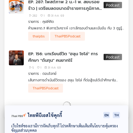
EP. 287: โพสต์ภาพ 2 น.-1 พ. สยบรอย
ร้าว | เตรียมลดขนาดข้าราชการภูมิภาค |
อำนาจ กมธ. งบประมาณ
282
1
31 ก.ค. 69
รายการ : คุยให้คิด
ห้ามพลาด..!! ฟังการวิเคราะห์ เจาะลึกรอบด้านและเข้มข้น กับ 3 กูรูรู้
ข่าว สุทธิชัย หยุ่น, วีระ ธีรภัทร และ วิสุทธิ์ คมวัชรพงศ์ กับประเด็น
• ภูมิใจไทยส่งสัญญาณ "วางเกมยาว" แต่งตั้งข้าราชการระดับสูง
thaipbs
ThaiPBSPodcast
ข่าวร้อน
อายุน้อย
• "ฮั้วเลือก สว.-โกงสอบข้าราชการ" 2 เรื่องใหญ่กวนใจ และสั่น
คลอนภาพลักษณ์รัฐบาล
EP. 156: บทเรียนชีวิต "ฮลุน โซโล่" การ
• อนุทินโพสต์ภาพ "2 น. 1 พ." สยบข่าวรอยร้าวพรรคภูมิใจไทย
ศึกษา "ต้นทุน" คนยากไร้
• "เงินนอกงบประมาณ" ของหน่วยงานต่าง ๆ มีอยู่เท่าไร ?
• "รองนายกฯ ปกรณ์" เตรียมพร้อมลดขนาดข้าราชการส่วนภูมิภาค
5
1
31 ก.ค. 69
• Landbridge ทำไมไม่ได้ไปต่อ ?
รายการ : ตอบโจทย์
• รัฐบาลภูมิใจไทย ขาดคนที่จะอธิบายเรื่องให้เข้าใจง่าย !
เส้นทางการดำเนินชีวิตของ ฮลุน โซโล่ ที่ต่อสู้จนได้เข้าศึกษาใน
• "กมธ. พิจารณางบประมาณ" มีอำนาจมากน้อยแค่ไหน ?
มหาวิทยาลัยชั้นนำ ถอดบทเรียนการศึกษาของไทยในการให้โอกาสกับ
ผู้ร่วมรายการ
• "ฮั้วเลือก สว." จะจบลงเมื่อไหร่ จบลงอย่างไร ?
ThaiPBSPodcast
ผู้ยากไร้ และปัญหาความเหลื่อมล้ำทางด้านการศึกษา
ศ. ดร.สมพงษ์ จิตระดับ กรรมการบริหารกองทุนเพื่อความ
เสมอภาคทางการศึกษา (กสศ.)
EP. 15: Afterwork J-POP
12
0
31 ก.ค. 69
ไทยพีบีเอสใช้คุกกี้
EN
TH
รายการ : Thai PBS Podcast Music Playlist
ดาวน์โหลด Thai PBS Podcast Application
"ปิดคอม เก็บกระเป๋า แล้วถอดปลั๊กเรื่องงานเอาไว้ตรงนั้น ถึงเวลาคืน
เว็บไซต์ของเรามีการจัดเก็บคุกกี้ โปรดศึกษาเพิ่มเติมที่นโยบายคุ้มครอง
ข้อมูลส่วนบุคคล
เวลาส่วนตัวให้ตัวเองกับเพลย์ลิสต์ 'เลิกงานแล้วฟังเพลงกัน' รวม