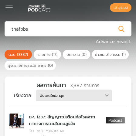
เข้าสู่ระบบ
Podcast
Advance Search
ตอน
(3387)
รายการ
(17)
บทความ
(0)
ข่าวและกิจกรรม
(1)
เพล
ย์
ผู้จัดรายการและวิทยากร
(0)
ลิ
สต์
แนะนำ
ผลการค้นหา
3,387
รายการ
เรียงจาก
อัปเดตใหม่ล่าสุด
เพล
ย์
EP. 1237: สัญญาณเตือนก่อโรคจาก
ลิ
ท่าทางการเดินในคนสูงวัย
สต์
ของ
1
0
06 ส.ค. 69