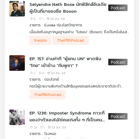
ม.ธรรมศาสตร์
Satyendra Nath Bose นักฟิสิกส์อินเดีย
เครือ
ผู้เป็นที่มาของชื่อ Boson
ข่าย
6
1
04 ส.ค. 69
วิทยุ
รายการ : Eureka ท่องโลกวิทยาการ
ไทย
เมื่อเอ่ยถึงอนุภาคมูลฐานอย่าง "โบซอน" (Boson) ซึ่งเป็นหนึ่งในเสา
พี
หลักของฟิสิกส์ยุคใหม่ หลายคนอาจคุ้นเคยกับชื่อนี้ แต่อาจยังไม่รู้ว่าที่
.
บี
thaipbs
ThaiPBSPodcast
มาของชื่อนี้มาจากนักฟิสิกส์อัจฉริยะชาวอินเดียผู้พลิกหน้า
รายการ Eureka ท่องโลกวิทยาการ ในตอนนี้ ดร.บัญชา ธนบุญ
เอส
ประวัติศาสตร์วงการวิทยาศาสตร์โลกนามว่า สัตเยนทรา นาถ โพส
สมบัติ จะพาทุกท่านไปทำความรู้จักกับชีวิตและผลงานอันน่าทึ่งของสัต
มีแบบที่ครูไม่ได้สอน
(Satyendra Nath Bose) หรือที่อาจเรียกสั้น ๆ ว่า 'สัตเยน'
เยน ตั้งแต่วัยเด็กผู้ฉายแววอัจฉริยะด้านคณิตศาสตร์ จนถึงเรื่องราว
.
EP. 157: อ่านท่าที "ผู้แทน UN" พาดพิง
น่าทึ่งเมื่อเขาทำคะแนนสอบได้ถึง 110 เต็ม 100 จากการแสดงวิธีทำ
จากจุดเริ่มต้นของนักฟิสิกส์โนเนมในอินเดีย สัตเยนได้สร้างผลงาน
"ไทย" เข้าข้าง "กัมพูชา" ?
มากกว่าหนึ่งแบบและ
เปลี่ยนโลกด้วยการคิดค้นวิธีพิสูจน์สมการการแผ่รังสีของวัตถุดำแบบ
แผนที่
ใหม่ แต่เมื่อส่งไปยังวารสารฉบับหนึ่งกลับไม่ผ่าน เขาจึงเขียนจดหมาย
2
0
03 ส.ค. 69
ถึงไอน์สไตน์เพื่อให้ไอน์สไตน์พิจารณาผลงานของเขา และหากไอน์ส
วิทยุ
รายการ : ตอบโจทย์
ไตน์เห็นว่ามีคุณค่า เขาก็ขอให้ช่วยแปลบทความจากภาษาอังกฤษเป็น
เครือ
กรณีผู้รายงานพิเศษด้านสิทธิมนุษยชนแห่งสหประชาชาติประจำ
ภาษาเยอรมันด้วย ซึ่งไอน์สไตน์ก็เห็นคุณค่าและช่วยแปล ทำให้สัตเยน
ข่าย
กัมพูชากล่าวพาดพิงไทยเกี่ยวกับสถานการณ์ตามแนวชายแดน และ
ผู้ร่วมรายการ
เปลี่ยนจากนักฟิสิกส์โนเนมไปเป็นนักฟิสิกส์ดาวรุ่งทันที ต่อมา ไอน์ส
ThaiPBSPodcast
แนวทางการตอบโต้ของไทยต่อข้อมูลที่คลาดเคลื่อนและไม่เป็นธรรม
รศ. ดร.ดุลยภาค ปรีชารัชช โครงการเอเชียตะวันออกเฉียง
ไตน์ได้ต่อยอดความคิดของสัตเยนจนกลายเป็น สถิติแบบโบส-ไอน์ส
ใต้ศึกษา ม.ธรรมศาสตร์
ไตน์ (Bose-Einstein statistics) และไอน์สไตน์ได้ทำนาย คอนเดน
เสทแบบโบส-ไอน์สไตน์ (Bose-Einstein condensate) สถานะที่ 5
EP. 1236: Imposter Syndrome ภาวะที่
ของสสาร ซึ่งนักฟิสิกส์พบว่าเป็นความจริงในอีกราว 70 ปีต่อมา
มองว่าตัวเองไม่ใช่คนเก่งทั้ง ๆ ที่เป็นคน
นอกจากอัจฉริยภาพทางวิทยาศาสตร์แล้ว สัตเยนยังเป็นพหูสูตผู้พูด
เก่ง
ได้หลายภาษา มีความสามารถทางดนตรี และอุทิศตนในช่วงบั้นปลาย
23
1
03 ส.ค. 69
ชีวิตให้กับการเผยแพร่วิทยาศาสตร์แก่ประชาชนในภาษาเบงกาลี รวม
รายการ : โรงหมอ
ถึงฝากผลงานผ่านสถาบันวิจัยที่ตั้งชื่อเพื่อเป็นเกียรติแก่เขาอย่าง