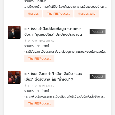
รายการ : โรงหมอ
คุณ
อายุยิ่งมากขึ้น การเดินก็ยิ่งเชื่องช้าลงตามความแข็งแรงของร่างกาย
จึงเป็นเรื่องสำคัญมากในการเสริมสร้างกล้ามเนื้อและกระดูกให้แข็ง
thaipbs
ThaiPBSPodcast
thaipbsradio
แรง แต่ก็ไม่อาจปฏิเสธความเจ็บป่วยที่อาจเกิดขึ้นได้ ท่าทางและการ
เพลง
เดินในคนสูงวัยที่ผิดปกติไปจากเดิม ก็เป็นหนึ่งในสัญญาณเตือนถึง
โรคหรือภาวะที่อาจเกิดขึ้นกับคนกลุ่มนี้ โดยเฉพาะความผิดปกติจาก
EP. 159: ล่ามือปล่อยข้อมูล "นายกฯ"
กระดูก กล้ามเนื้อ หรือความเจ็บปวดบางอย่างที่อาจนำไปสู่โรคร้าย
จับตา "อุดช่องโหว่" ปกป้องประชาชน
แรงได้ รายการ โรงหมอ เล่าให้ฟังค่ะ
บทความ
0
0
05 ส.ค. 69
รายการ : ตอบโจทย์
กรณีข้อมูลทะเบียนรถและข้อมูลส่วนบุคคลถูกเผยแพร่บนโลกออนไลน์
โดยเฉพาะข้อมูลของนายกรัฐมนตรีกับนักการเมือง และการอุดช่อง
ผู้ร่วมรายการ
ThaiPBSPodcast
ข่าว
โหว่เพื่อปกป้องข้อมูลของประชาชนในอนาคต
ดร.โกเมน พิบูลย์โรจน์ ผู้เชี่ยวชาญด้านการรักษาความมั่นคง
และ
ปลอดภัยไซเบอร์
กิจกรรม
EP. 158: จับตาท่าที "ส้ม" จับมือ "แดง-
เขียว" ตั้งรัฐบาล ล้ม "น้ำเงิน" ?
3
0
04 ส.ค. 69
เกี่ยว
รายการ : ตอบโจทย์
กับ
กระแสข่าวเรื่องพรรคการเมืองสีแดงกับสีเขียวจับมือจัดตั้งรัฐบาล
เรา
ท่าทีของพรรคการเมืองสีส้มต่อพรรคการเมืองสีน้ำเงิน และความเป็น
ผู้ร่วมรายการ
ThaiPBSPodcast
ไปได้ในทางการเมืองของการสลับขั้ว
เทพไท เสนพงศ์ อดีตสมาชิกสภาผู้แทนราษฎร
รศ. ดร.ปริญญา เทวานฤมิตรกุล คณะนิติศาสตร์