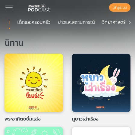
เข้าสู่ระบบ
นิทาน
เด็กและครอบครัว
ข่าวและสถานการณ์
วิทยาศาสตร
Podcast
นิทาน
เพล
ย์
ลิ
สต์
แนะนำ
เพล
ย์
ลิ
พระอาทิตย์ยิ้มแฉ่ง
หูยาวเล่าเรื่อง
สต์
ของ