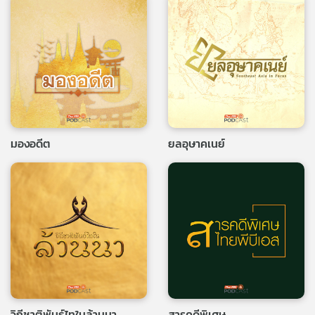
มองอดีต
ยลอุษาคเนย์
วิถีชาติพันธุ์ไทในล้านนา
สารคดีพิเศษ