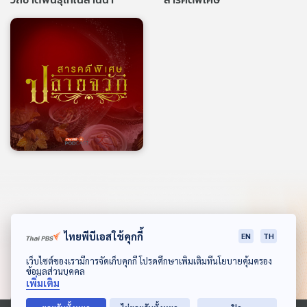
สารคดีพิเศษ ปลายจวัก
ไทยพีบีเอสใช้คุกกี้
EN
TH
ดาวน์โหลด Thai PBS Podcast Application
เว็บไซต์ของเรามีการจัดเก็บคุกกี้ โปรดศึกษาเพิ่มเติมที่นโยบายคุ้มครอง
ข้อมูลส่วนบุคคล
เพิ่มเติม