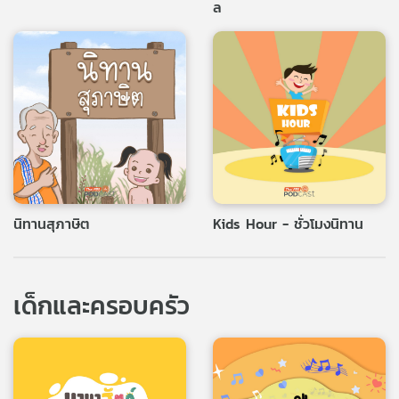
ล
เครือ
ข่าย
วิทยุ
ไทย
พี
บี
เอส
แผนที่
นิทานสุภาษิต
Kids Hour - ชั่วโมงนิทาน
วิทยุ
เครือ
ข่าย
เด็กและครอบครัว