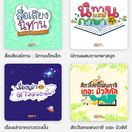
คุณ
เพลง
บทความ
สื่อเสียงนิทาน : นิทานเด็กเล็ก
นิทานผสมภาษาพาสนุก
ข่าว
และ
กิจกรรม
เกี่ยว
กับ
เรา
เรื่องเล่าจากดาวดวงนั้น
สัตว์โลกแฟนตาซี เดอะ มิวสิคั