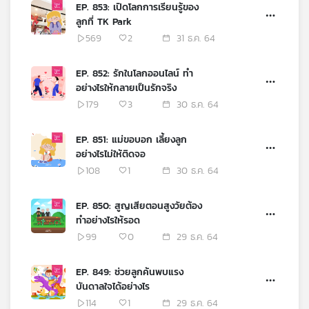
EP. 853: เปิดโลกการเรียนรู้ของ
เครือ
ลูกที่ TK Park
ข่าย
569
2
31 ธ.ค. 64
วิทยุ
ไทย
EP. 852: รักในโลกออนไลน์ ทำ
พี
อย่างไรให้กลายเป็นรักจริง
บี
179
3
30 ธ.ค. 64
เอส
EP. 851: แม่ขอบอก เลี้ยงลูก
อย่างไรไม่ให้ติดจอ
แผนที่
108
1
30 ธ.ค. 64
วิทยุ
เครือ
ข่าย
EP. 850: สูญเสียตอนสูงวัยต้อง
ทำอย่างไรให้รอด
99
0
29 ธ.ค. 64
EP. 849: ช่วยลูกค้นพบแรง
บันดาลใจได้อย่างไร
114
1
29 ธ.ค. 64