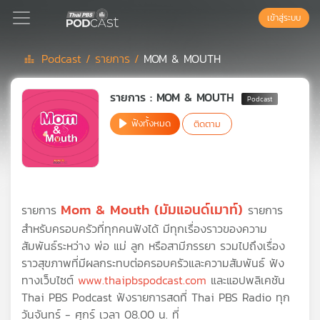
เข้าสู่ระบบ
Podcast /
รายการ /
MOM & MOUTH
Podcast
รายการ : MOM & MOUTH
ฟังทั้งหมด
ติดตาม
เพล
ย์
ลิ
สต์
แนะนำ
Mom & Mouth (มัมแอนด์เมาท์)
รายการ
รายการ
สำหรับครอบครัวที่ทุกคนฟังได้ มีทุกเรื่องราวของความ
สัมพันธ์ระหว่าง พ่อ แม่ ลูก หรือสามีภรรยา รวมไปถึงเรื่อง
เพล
ย์
ราวสุขภาพที่มีผลกระทบต่อครอบครัวและความสัมพันธ์ ฟัง
ลิ
ทางเว็บไซต์
www.thaipbspodcast.com
และแอปพลิเคชัน
สต์
Thai PBS Podcast ฟังรายการสดที่ Thai PBS Radio ทุก
ของ
วันจันทร์ - ศุกร์ เวลา 08.00 น. ที่