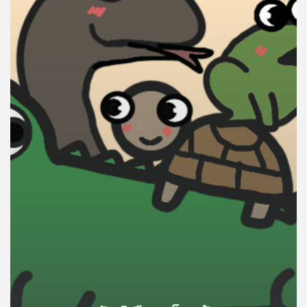
คุณ
เพลง
บทความ
ข่าว
และ
กิจกรรม
เกี่ยว
กับ
เรา