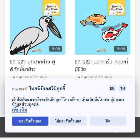
15:08
15:08
EP. 221: นกปากห่าง ผู้
EP. 222: ปลาคาร์ป ศิลปะที่
พิทักษ์นาข้าว
มีชีวิต
นานาสัตว์สารพัดเสียง
นานาสัตว์สารพัดเสียง
ไทยพีบีเอสใช้คุกกี้
EN
TH
ดาวน์โหลด Thai PBS Podcast Application
เว็บไซต์ของเรามีการจัดเก็บคุกกี้ โปรดศึกษาเพิ่มเติมที่นโยบายคุ้มครอง
ตอนที่เกี่ยวข้อง
ข้อมูลส่วนบุคคล
เพิ่มเติม
ยอมรับทั้งหมด
ไม่ยอมรับทั้งหมด
ปิด
Ⓒ 2020 องค์การกระจายเสียงและแพร่ภาพสาธารณะแห่งประเทศไทย