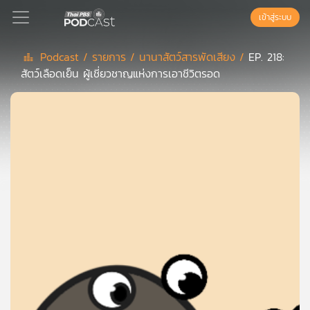
เข้าสู่ระบบ
Podcast /
รายการ /
นานาสัตว์สารพัดเสียง /
EP. 218:
สัตว์เลือดเย็น ผู้เชี่ยวชาญแห่งการเอาชีวิตรอด
Podcast
เพล
ย์
ลิ
สต์
แนะนำ
เพล
ย์
ลิ
สต์
ของ