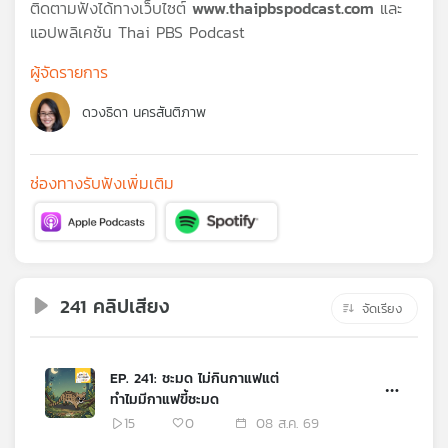
คุณ
ติดตามฟังได้ทางเว็บไซต์
www.thaipbspodcast.com
และ
แอปพลิเคชัน Thai PBS Podcast
ผู้จัดรายการ
เพลง
ดวงธิดา นครสันติภาพ
บทความ
ช่องทางรับฟังเพิ่มเติม
ข่าว
และ
กิจกรรม
241 คลิปเสียง
จัดเรียง
เกี่ยว
กับ
EP. 241: ชะมด ไม่กินกาแฟแต่
เรา
ทำไมมีกาแฟขี้ชะมด
15
0
08 ส.ค. 69