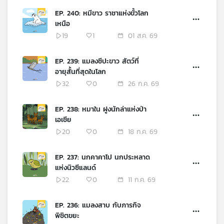
เครือ
EP. 240: หมีขาว ราชาแห่งขั้วโลก
ข่าย
เหนือ
วิทยุ
19
1
01 ส.ค. 69
ไทย
พี
EP. 239: แมลงชีปะขาว สัตว์ที่
บี
อายุสั้นที่สุดในโลก
เอส
32
0
26 ก.ค. 69
EP. 238: หมาใน ฝูงนักล่าแห่งป่า
แผนที่
เอเชีย
วิทยุ
20
0
18 ก.ค. 69
เครือ
ข่าย
EP. 237: นกคาคาโป นกประหลาด
แห่งนิวซีแลนด์
22
0
11 ก.ค. 69
EP. 236: แมลงสาบ กับภารกิจ
พิชิตขยะ