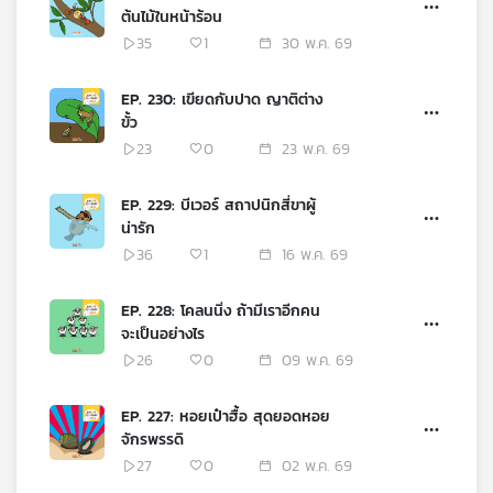
ต้นไม้ในหน้าร้อน
35
1
30 พ.ค. 69
EP. 230: เขียดกับปาด ญาติต่าง
ขั้ว
23
0
23 พ.ค. 69
EP. 229: บีเวอร์ สถาปนิกสี่ขาผู้
น่ารัก
36
1
16 พ.ค. 69
EP. 228: โคลนนิ่ง ถ้ามีเราอีกคน
จะเป็นอย่างไร
26
0
09 พ.ค. 69
EP. 227: หอยเป๋าฮื้อ สุดยอดหอย
จักรพรรดิ
27
0
02 พ.ค. 69