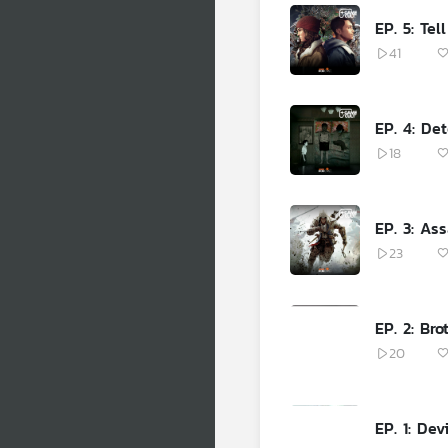
EP. 5: Tel
41
EP. 4: De
18
EP. 3: As
23
EP. 2: Bro
20
EP. 1: De