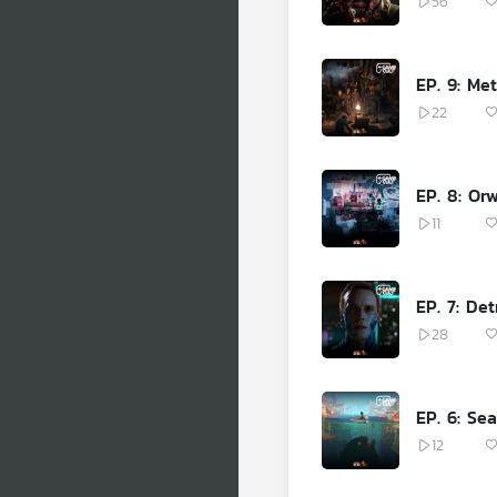
56
EP. 9: Met
22
EP. 8: Orw
11
EP. 7: De
28
EP. 6: Sea
12