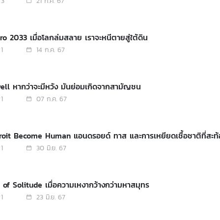
3
21 ก.ค. 67
ro 2033 เมื่อโลกล่มสลาย เราจะหนีตายสู่ใต้ดิน
1
14 ก.ค. 67
ell หากว่าจะมีหวัง มันย่อมเกิดจากสามัญชน
1
07 ก.ค. 67
troit Become Human แอนดรอยด์ ทาส และการเหยียดเชื้อชาติที่สะท
1
30 มิ.ย. 67
 of Solitude เมื่อความเหงากว้างกว่ามหาสมุทร
1
23 มิ.ย. 67