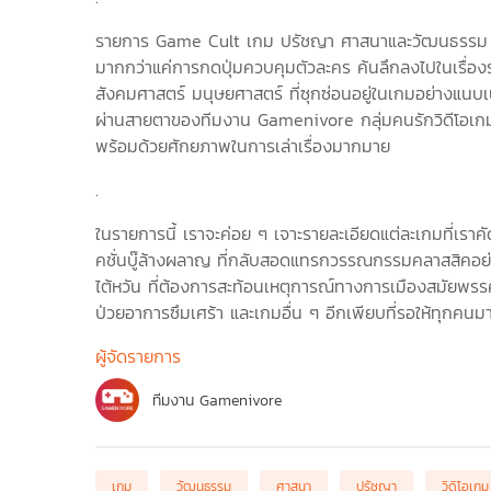
รายการ Game Cult เกม ปรัชญา ศาสนาและวัฒนธรรม จะพ
มากกว่าแค่การกดปุ่มควบคุมตัวละคร ค้นลึกลงไปในเรื่
สังคมศาสตร์ มนุษยศาสตร์ ที่ซุกซ่อนอยู่ในเกมอย่างแนบเนี
ผ่านสายตาของทีมงาน Gamenivore กลุ่มคนรักวิดีโอเกม ท
พร้อมด้วยศักยภาพในการเล่าเรื่องมากมาย
.
ในรายการนี้ เราจะค่อย ๆ เจาะรายละเอียดแต่ละเกมที่เรา
คชั่นบู๊ล้างผลาญ ที่กลับสอดแทรกวรรณกรรมคลาสสิคอย่
ไต้หวัน ที่ต้องการสะท้อนเหตุการณ์ทางการเมืองสมัยพรรคก
ป่วยอาการซึมเศร้า และเกมอื่น ๆ อีกเพียบที่รอให้ทุกคนม
ผู้จัดรายการ
ทีมงาน Gamenivore
เกม
วัฒนธรรม
ศาสนา
ปรัชญา
วิดิโอเกม