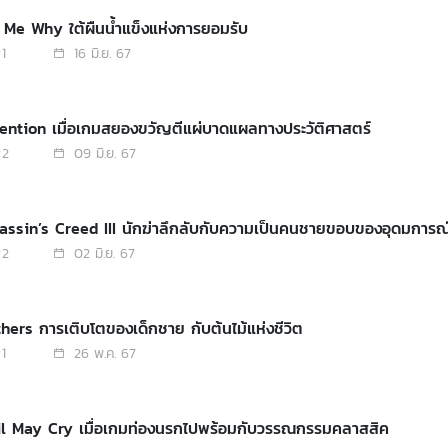
l Me Why ใต้ผืนน้ำแข็งแห่งการยอมรับ
1
16 มิ.ย. 67
tention เมื่อเกมสยองขวัญตีแผ่บาดแผลทางประวัติศาสตร์
2
09 มิ.ย. 67
sassin’s Creed III นักฆ่าลึกลับกับความเป็นคนชายขอบของอุดมการณ
2
02 มิ.ย. 67
thers การเติบโตของเด็กชาย กับต้นไม้แห่งชีวิต
1
26 พ.ค. 67
vil May Cry เมื่อเกมท่องนรกไปพร้อมกับวรรณกรรมคลาสสิค