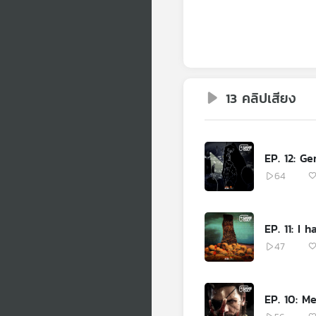
13 คลิปเสียง
EP. 12: G
64
EP. 11: I 
47
EP. 10: Me