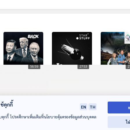
56:59
27:53
2
อ่านหมาก "ทรัมป์"
EP. 218:
ปมเคาะสร้างอ่าง
นัยซ่อนเร้น ต่อรอง
ประวัติศาสตร์อวกาศ
โตนด"
สองขั้วอำนาจ
ญี่ปุ่น
Back To Basics
Starstuff เรื่องเล่าจาก
ไม่มีในบท
"อังกฤษ-จีน" หาทาง
ดวงดาว
้คุกกี้
ลงวิกฤตโลก ?
EN
TH
ย
บคุกกี้ โปรดศึกษาเพิ่มเติมที่นโยบายคุ้มครองข้อมูลส่วนบุคคล
ไม