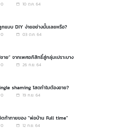
0
10 ต.ค. 64
ีลูกแบบ DIY ง่ายอย่างนั้นเลยหรือ?
0
03 ต.ค. 64
ู้ชาย” จากเพศอภิสิทธิ์สู่กลุ่มเปราะบาง
0
26 ก.ย. 64
Single shaming โสดทำไมต้องอาย?
0
19 ก.ย. 64
ีวิตท้าทายของ "พ่อบ้าน Full time"
0
12 ก.ย. 64