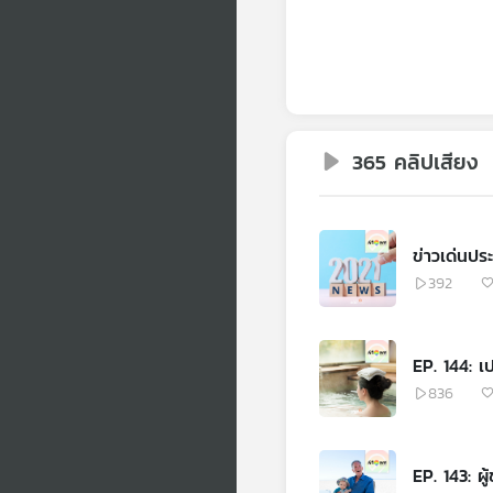
365 คลิปเสียง
ข่าวเด่นปร
392
EP. 144: เป
836
EP. 143: ผู