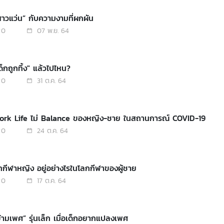
สาวแว่น” กับความงามที่ผกผัน
0
07 พ.ย. 64
ด็กถูกทิ้ง" แล้วไปไหน?
0
31 ต.ค. 64
Work Life ไม่ Balance ของหญิง-ชาย ในสถานการณ์ COVID-19
0
24 ต.ค. 64
ักกีฬาหญิง อยู่อย่างไรในโลกกีฬาของผู้ชาย
0
17 ต.ค. 64
ข้ามเพศ” รุ่นเล็ก เมื่อเด็กอยากแปลงเพศ