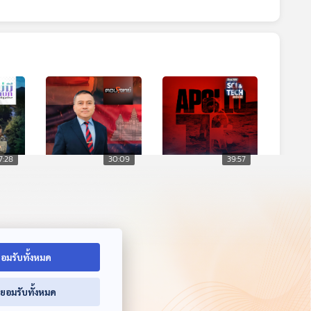
7:28
30:09
39:57
 "วัง
EP. 17: ไทย -
Sci & Tech Movie |
กัมพูชา ตึงเครียด
Apollo ภารกิจพิชิต
"ปะทะรอบใหม่" จับตา
ดวงจันทร์ กับทฤษฎี
ตอบโจทย์
Sci & Tech Movie
"Endgame" คืออะไร
สมคบคิดลวงโลก
?
อมรับทั้งหมด
่ยอมรับทั้งหมด