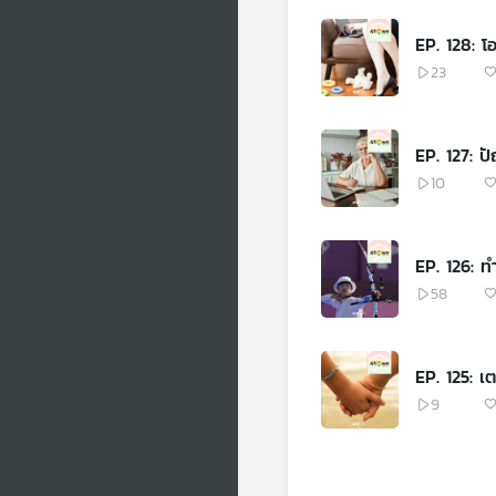
EP
23
EP. 127: 
10
EP. 126: ท
58
EP. 125: 
9