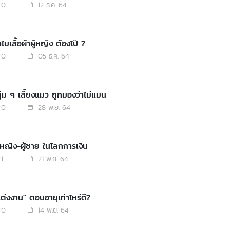
0
12 ธ.ค. 64
ไมเสื้อผ้าผู้หญิง ต้องโป๊ ?
0
05 ธ.ค. 64
นุ่ม ๆ เลี้ยงแมว ถูกมองว่าไม่แมน
0
28 พ.ย. 64
ู้หญิง-ผู้ชาย ในโลกการเงิน
1
21 พ.ย. 64
แต่งงาน" ตอนอายุเท่าไหร่ดี?
0
14 พ.ย. 64