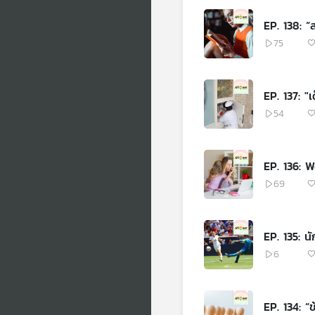
EP. 138: “
75
EP. 137: "เ
54
EP. 136: 
69
EP. 135: น
6
EP. 134: “