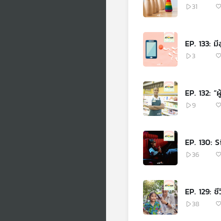
31
EP. 133: ม
3
EP. 132: “ผ
9
EP. 130: 
36
EP. 129: ช
38