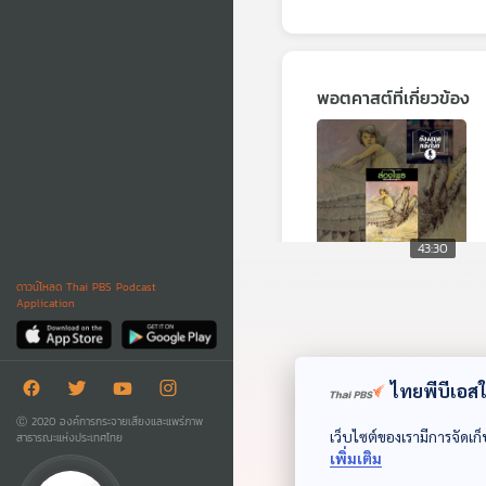
พอตคาสต์ที่เกี่ยวข้อง
43:30
ดาวน์โหลด Thai PBS Podcast
EP. 4: ล่องไพร ผีต
Application
องเหลืองคนสุดท้าย
ห้องสมุดหลังไมค์
ไทยพีบีเอสใช
Ⓒ 2020 องค์การกระจายเสียงและแพร่ภาพ
เว็บไซต์ของเรามีการจัดเก็
สาธารณะแห่งประเทศไทย
เพิ่มเติม