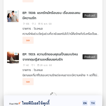
ว่าจะดีขึ้นหรือหายไปจากโลกนี้
SIV โดยไม่ทำอันตรายใด ๆ กับลิงเลย ทวีปแอฟริกาเป็นจุดเริ่มต้น
เกิดจากกิจกรรมของมนุษย์ออกล่าลิงเพื่อมาเป็นอาหาร เกิดการต่อสู้
แล้วติดเชื้อจาก #สารคัดหลั่ง จากลิงเข้าสู่บาดแผลมนุษย์ หรือเกิด
EP. 1108: แรกรักมักร้อนรน เรื่องของคน
จากคนไปมีเซ็กส์กับลิงซึ่งเป็นรสนิยมส่วนตัวของคนบางกลุ่มที่ชอบมี
มีความรัก
อะไรกับสัตว์ ทุกวันนี้การติดไวรัส HIV 80% มาจากการมี #เพศ
สัมพันธ์ ไวรัสจะทำให้ภูมิคุ้มกันในร่างกายลดต่ำลง เมื่อร่างกายไม่แข็ง
106
2
15 พ.ค. 68
แรง โรคฉวยโอกาสจึงเกิดขึ้นนำไปสู่ภาวะที่เราเรียกว่า เอดส์ อีกเรื่อง
รายการ : โรงหมอ
ที่ต้องรู้ ออรัสเซ็กส์ ก็ไม่ได้ปลอดภัยอย่างที่คิด รายการ โรงหมอ
ความรักในช่วงวัยรุ่นช่วงที่เรายังแยกไม่ได้ว่านี่คือรักแท้จริงหรือเป็นแค่
เล่าให้ฟังค่ะ
ความหลง เกิดขึ้นจากอารมณ์และความพลุ่งพล่าน แต่ทำไมเมื่อเราโต
ความรักของมนุษย์ไม่ว่าจะรักแบบเพศตรงข้ามหรือเพศเดียวกัน จุด
sex
ขึ้นทุกอย่างกลับไม่เหมือนเดิม
เริ่มต้นจะถูกพัฒนามาพร้อมกับฮอร์โมนเพศในร่างกาย สิ่งที่เกิดขึ้นใน
ช่วงวัยรุ่นจึงมักเกิดจากอารมณ์ที่ขาดเหตุผลจากการขาด
ประสบการณ์ในเรื่องความรัก แต่เมื่อวันเวลาผ่านรู้จักความเจ็บปวด
EP. 1103: ความรักของคุณเป็นแบบไหน
จากการเลิกราหรือจากกันรวมถึงประสบการณ์ต่าง ๆ รักครั้งต่อไปก็
จากทฤษฎีสามเหลี่ยมแห่งรัก
จะยิ่งรู้จักวางแผนและมีสติมากยิ่งขึ้น (แต่บางคนอาจกลับไปเป็น
เหมือนเดิมก็ได้) คนที่รักกันช่วงแรกก็หวานซึ้งเข้าถึงเย็นถึงรวมถึง
142
1
28 เม.ย. 68
อาจมีเซ็กส์เป็นตัวนำ แต่พอนานวันเข้าก็เกิดการเปลี่ยนแปลงกลาย
รายการ : โรงหมอ
เป็นความห่วงหาและผูกพันมากกว่า ความรักเกิดการเปลี่ยนแปลงได้
นิยามและที่มาที่ไปของความรักแต่ละคนอาจจะมีความคล้าย ๆ แต่ก็ไม่
อย่างไร ทำไมบางคนจากรักกลายเป็นเกลียดได้ รายการ โรงหมอ เล่า
เหมือนกันสักทีเดียว ส่วนใหญ่มักอธิบายความรักของตัวเองไม่ค่อยได้
ให้ฟังค่ะ
sex
ว่าตอนนี้ที่เป็นอยู่คือรักแบบไหน
ทฤษฎีสามเหลี่ยมแห่งความรัก (Triangular theory of Love) เป็น
ทฤษฎีที่ได้รับการยอมรับมากที่สุดนับตั้งแต่ปี ค.ศ. 1986 จนถึง
ปัจจุบัน ซึ่งเป็นของ โรเบิร์ต เจ. สเทรินเบิร์ก (Robert J.
ไทยพีบีเอสใช้คุกกี้
EN
TH
Sternberg) นักวิจัยชาวอเมริกัน เมื่อความรักไม่ได้นิยามอย่างชัดเจน