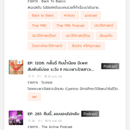
รายการ : Back To Basics
คุณ
#เอปสตีน ไม่ใช่แค่คดีของคนรวยที่ทำเรื่องน่าอับอาย
.
Back to Basic
History
podcast
แต่คือหลักฐานว่าระบบทั้งระบบ, กฎหมาย, เงิน และ คอนเนกชัน
เพลง
สามารถถูกใช้ปิดปากคนที่ไม่มีอำนาจได้นานแค่ไหน
Thai PBS
Thai PBS Podcast
ประวัติศาสตร์
และถ้าคิดว่าเรื่องนี้อยู่ไกลจากประเทศไทย ลองคิดใหม่อีกครั้ง
.
ประวัติศาสตร์โลก
ประวัติศาสตร์ไทย
ย้อนอดีต
เพราะโครงสร้างแบบเดียวกันนี้ ทำงานอยู่ในพื้นที่สีเทาที่สังคมไทยรู้ว่า
มีอยู่ แต่ไม่เคยอยากพูดถึงตรง ๆ
บทความ
วิเคราะห์ประวัติศาสตร์
สิปปกร ศรีศรุตวสนะ
ไม่ว่าจะเป็นธุรกิจที่ไม่มีในกฎหมาย ส่วยที่จ่ายกันเป็นประจำ หรือคนที่
ถูกเอารัดเอาเปรียบโดยไม่มีที่พึ่ง
เพราะแค่อาชีพของพวกเขาก็ทำให้ไม่มีสิทธิ์ร้องเรียนอะไรทั้งนั้น
EP. 1206: กลั้นฉี่ กินน้ำน้อย มีเพศ
.
ข่าว
สัมพันธ์บ่อย ระวัง !! กระเพาะปัสสาวะ
พูดคุยกับ รศ.ดร.ศิพิมพ์ ศรบัลลังก์ ภาควิชารัฐศาสตร์ คณะ
และ
อักเสบ ภัยเงียบของสาว ๆ
สังคมศาสตร์ มศว. ผู้ที่ศึกษาเรื่องนี้มาไม่ใช่ในแง่ศีลธรรม แต่ในแง่
71
1
20 เม.ย. 69
กิจกรรม
โครงสร้างอำนาจ เศรษฐกิจ และสิทธิที่คนกลุ่มนึงไม่เคยได้รับ
รายการ : โรงหมอ
.
โรคกระเพาะปัสสาวะอักเสบ (Cystitis) มีการศึกษาวิจัยพบว่าในชีวิต
ไม่มีคำตัดสิน ไม่มีมุมมองเดียว แค่พยายามทำความเข้าใจว่าทำไม
ของผู้หญิงจะมีโอกาสเป็นโรคนี้ 1-2 ครั้ง ซึ่งพบมาในอายุ 16-70 ปี
ปัญหาบางอย่างถึงอยู่มาได้นานขนาดนี้ โดยไม่มีใครแตะ และสังคม
sex
และมีโอกาสเป็นมากกว่าผู้ชายหลายเท่า โรคนี้ส่วนใหญ่เกิดจาก
เกี่ยว
ไทยจะค่อย ๆ ทำการเรียนรู้เรื่องแบบนี้ได้อย่างไร
พฤติกรรมการใช้ชีวิตประจำวันจากการอดกลั้นไม่เข้าห้องน้ำเพราะติด
กับ
ธุระหรือไม่สามารถหาสถานที่สะอาดมากพอในการทำธุระ หรือแม้แต่การ
EP. 281: คืนนี้...ผมนอนไม่หลับ
เรา
มีเพศสัมพันธ์บ่อยครั้งในช่วงแรกของการคบหาเป็นคู่ครองกันก็มี
โอกาสเป็นโรคนี้ได้ จะสังเกตุอาการอย่างไรว่าเข้าข่ายเป็นโรคนี้ และ
28
1
01 ก.พ. 69
อาการอะไรถือว่าค่อนข้างร้ายแรงไปแล้ว รายการ โรงหมอ เล่าให้ฟัง
รายการ : The Active Podcast