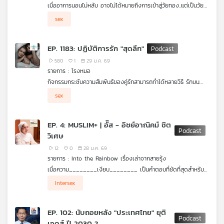
ค่ะ
เมื่ออาการนอนไม่หลับ อาจไม่ได้หมายถึงการเข้าสู่วัยทอง..แต่เป็นวัยที่
เครือ
เปราะบาง ความรัก และความสัมพันธ์ที่เริ่มส่งสัญญานถึงทางตัน
.
sex
ข่าย
ไม่บ่อยครั้ง ที่ซีรีส์ไทยจะถ่ายทอดชีวิตของคู่รักในวัยกลางคน โดย
วิทยุ
เฉพาะคู่รักเพศหลากหลาย (LGBTQIAN+) และกลายเป็น
.
ปรากฏการณ์ “คืนนี้ผมนอนไม่หลับ” ถูกพูดถึงนับตั้งแต่ปล่อยทีเซอร์
ชวนรักษาอาการนอนไม่หลับ ไปกับทีมนักแสดง และผู้กำกับซีรีส์จาก
ไทย
EP. 1183: ปฏิบัติการรัก "สุดลึก"
ออกไป จากเรื่องราวสมจริง เช่น กลุ่มคนที่มีรสนิยมแบบ A Sexual
ไทยพีบีเอส "คืนนี้..ผมนอนไม่หลับ" พร้อมเบื้องหลังกองถ่ายที่รับ
พี
,ผู้หญิงที่อยู่กินกับแฟนที่เป็นผู้หญิงข้ามเพศ พ่อแม่ที่ยังรับลูกที่เป็น
ประกันทั้งความซึ้ง ความฮา ชวนจิ้น ในเพศสนิท Podcast "คืนนี้..ผม
580
1
29 ม.ค. 69
บี
เกย์ในวัย 50 ไม่ได้ และการหมดไฟ หมดฝันในวัยกลางคน จนยากที่
นอนไม่หลับ"
รายการ : โรงหมอ
เอส
จะหลับตาลง
กิจกรรมกระชับความสัมพันธ์ของคู่รักสามารถทำได้หลายวิธี รักบน
เตียงจากการมีเพศสัมพันธ์ ก็เป็นอีกกิจกรรมที่สามารถกระชับรักได้
sex
เป็นอย่างดี แต่ก็เป็นเรื่องทางเทคนิค ความคิดสร้างสรรค์ หรือวิธีการ
ของแต่ละคน แต่เชื่อหรือไม่ว่า การจะเพิ่มความสุขจากกิจกรรมนี้ได้
แผนที่
มากขึ้นมีความตื้นหรือลึกเข้ามาเกี่ยวข้องด้วย เรื่องนี้สำคัญมากต่อ
EP. 4: MUSLIM+ | อั๊ส - อิชย์อาณิคม์ ชิต
วิทยุ
ความสัมพันธ์ขนาดนั้นจริงหรือ ? รายการ โรงหมอ เล่าให้ฟังค่ะ
วิเศษ
เครือ
ข่าย
12
0
28 ม.ค. 69
รายการ : Into the Rainbow เรื่องเล่าจากสายรุ้ง
เมื่อความ________เงียบ________ เป็นคำตอบที่ชัดที่สุดสำหรับ
บางคำถามโดยไม่ต้องพูดออกมา โดยเฉพาะความเป็นตัวตนของเราที่
เธอเชื่อมั่นว่าความหลากหลายทางเพศไม่ใช่บาปหรือข้อบกพร่องของ
Intersex
คนอื่นยังไม่เข้าใจ เป็นเรื่องที่ อั๊ส - อิชย์อาณิคม์ ชิตวิเศษ หญิงข้าม
ความเป็น "มนุษย์" อะไรเป็นสิ่งที่หล่อหลอมให้เธอรู้สึกยินดีต่อสิ่งที่ตัว
เพศมุสลิมเคยถูกตั้งคำถามบางอย่างเมื่อตอนยังเด็ก แต่วันนี้เธอได้
เองเป็นในทุกวันนี้ และเส้นทางชีวิตของเธอเป็นอย่างไร ฟังและชมกัน
ประกาศตัวตนอย่างเต็มความภาคภูมิ
ได้ใน Into the Rainbow เรื่องเล่าจากสายรุ้ง ค่ะ
EP. 102: นับถอยหลัง "ประเทศไทย" ยุติ
เอดส์ ปี 2030 ?