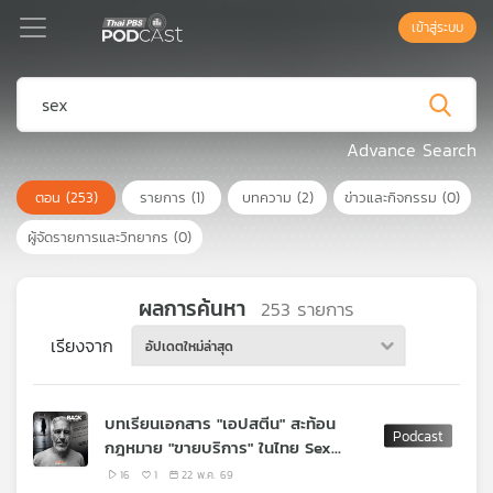
เข้าสู่ระบบ
Podcast
Advance Search
ตอน
(253)
รายการ
(1)
บทความ
(2)
ข่าวและกิจกรรม
(0)
เพล
ย์
ผู้จัดรายการและวิทยากร
(0)
ลิ
สต์
แนะนำ
ผลการค้นหา
253
รายการ
เรียงจาก
อัปเดตใหม่ล่าสุด
เพล
ย์
บทเรียนเอกสาร "เอปสตีน" สะท้อน
ลิ
กฎหมาย "ขายบริการ" ในไทย Sex
สต์
Worker ควรถูกคุ้มครอง ?
ของ
16
1
22 พ.ค. 69