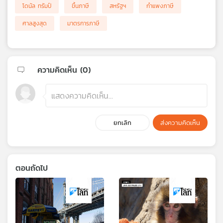
โดนัล ทรัมป์
ขึ้นภาษี
สหรัฐฯ
กำแพงภาษี
ศาลสูงสุด
มาตรการภาษี
ความคิดเห็น (
0
)
ยกเลิก
ส่งความคิดเห็น
ตอนถัดไป