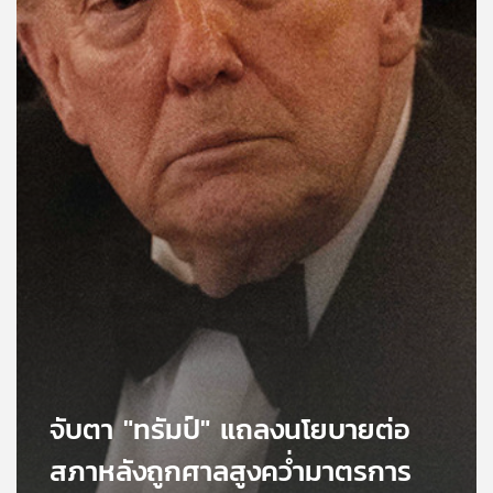
คุณ
เพลง
บทความ
ข่าว
และ
กิจกรรม
เกี่ยว
กับ
จับตา "ทรัมป์" แถลงนโยบายต่อ
เรา
สภาหลังถูกศาลสูงคว่ำมาตรการ