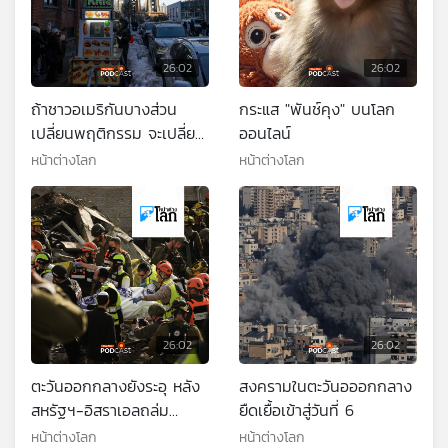
26:02
26:02
ถ้าชาวอเมริกันบางส่วน
กระแส "พันช์คุง" บนโลก
เปลี่ยนพฤติกรรม จะเปลี่ยน
ออนไลน์
สภาวะโลกร้อนอย่างไรบ้าง
หน้าต่างโลก
หน้าต่างโลก
26:02
26:02
ตะวันออกกลางยังระอุ หลัง
สงครามในตะวันอออกกลาง
สหรัฐฯ-อิสราเอลถล่ม
ยืดเยื้อเข้าสู่วันที่ 6
อิหร่าน
หน้าต่างโลก
หน้าต่างโลก