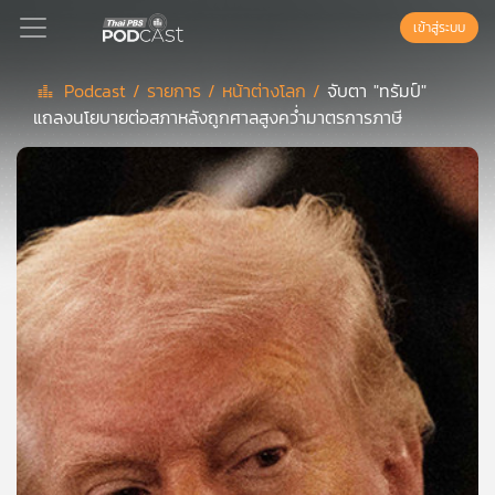
เข้าสู่ระบบ
Podcast /
รายการ /
หน้าต่างโลก /
จับตา "ทรัมป์"
แถลงนโยบายต่อสภาหลังถูกศาลสูงคว่ำมาตรการภาษี
Podcast
เพล
ย์
ลิ
สต์
แนะนำ
เพล
ย์
ลิ
สต์
ของ