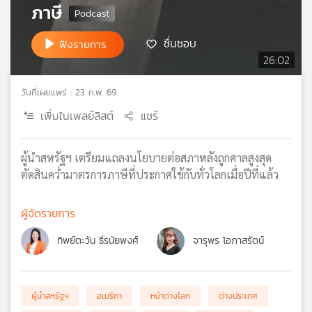
ภาษี
เครือ
ข่าย
ชื่นชอบ
ฟังรายการ
วิทยุ
26:02
ไทย
พี
บี
วันที่เผยแพร่ : 23 ก.พ. 69
เอส
เพิ่มในเพลย์ลิสต์
แชร์
ผู้นำสหรัฐฯ เตรียมแถลงนโยบายต่อสภาหลังถูกศาลสูงสุด
แผนที่
ตัดสินคว่ำมาตรการภาษีที่ประกาศใช้กับทั่วโลกเมื่อปีที่แล้ว
วิทยุ
เครือ
ข่าย
ผู้จัดรายการ
ทิพย์ตะวัน ธีรนัยพงศ์
จารุพร โอภาสรัตน์
ผู้นำสหรัฐฯ
อเมริกา
หน้าต่างโลก
ต่างประเทศ