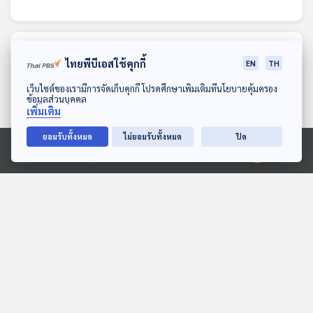
ตอนที่เกี่ยวข้อง
ไทยพีบีเอสใช้คุกกี้
EN
TH
ดาวน์โหลด Thai PBS Podcast Application
เว็บไซต์ของเรามีการจัดเก็บคุกกี้ โปรดศึกษาเพิ่มเติมที่นโยบายคุ้มครอง
ข้อมูลส่วนบุคคล
เพิ่มเติม
ยอมรับทั้งหมด
ไม่ยอมรับทั้งหมด
ปิด
Ⓒ 2020 องค์การกระจายเสียงและแพร่ภาพสาธารณะแห่งประเทศไทย
26:02
26:02
น้ำมันแพง ประชาชนไม่ไหว
EP. 3: EELAM นวัตกรรม
แล้ว ร้องรัฐปรับโครงสร้าง
ก่อการร้าย สู่ความวอดวาย
ลดค่าการกลั่นและภาษี /
ของพยัคฆ์ทมิฬ
ภูมิคุ้มกัน
Beyond Chronicles
สารปรุงแต่งอาหารเลียน
แบบรสธรรมชาติทำให้แพ้ได้