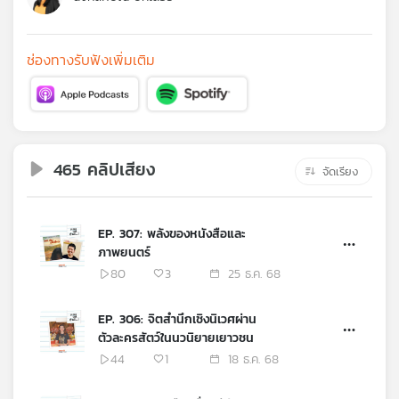
คุณ
ช่องทางรับฟังเพิ่มเติม
เพลง
บทความ
465 คลิปเสียง
จัดเรียง
ข่าว
และ
EP. 307: พลังของหนังสือและ
กิจกรรม
ภาพยนตร์
80
3
25 ธ.ค. 68
เกี่ยว
EP. 306: จิตสำนึกเชิงนิเวศผ่าน
กับ
ตัวละครสัตว์ในนวนิยายเยาวชน
เรา
44
1
18 ธ.ค. 68