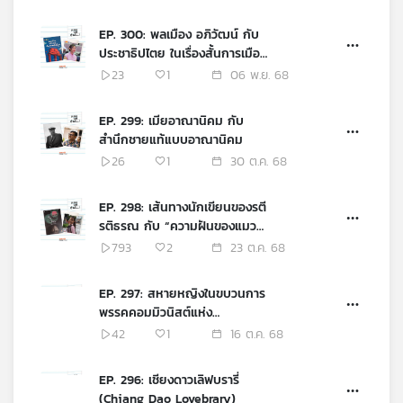
EP. 300: พลเมือง อภิวัฒน์ กับ
ประชาธิปไตย ในเรื่องสั้นการเมือง
ไทยร่วมสมัยรางวัลพานแว่นฟ้า
23
1
06 พ.ย. 68
EP. 299: เมียอาณานิคม กับ
สำนึกชายแท้แบบอาณานิคม
26
1
30 ต.ค. 68
EP. 298: เส้นทางนักเขียนของรตี
รติธรณ กับ “ความฝันของแมว
จร” เรื่องสั้นชนะเลิศรางวัลพาน
793
2
23 ต.ค. 68
แว่นฟ้า 2568
EP. 297: สหายหญิงในขบวนการ
พรรคคอมมิวนิสต์แห่ง
ประเทศไทย เขตจังหวัดพัทลุง
42
1
16 ต.ค. 68
ตรัง สตูล
EP. 296: เชียงดาวเลิฟบรารี่
(Chiang Dao Lovebrary)