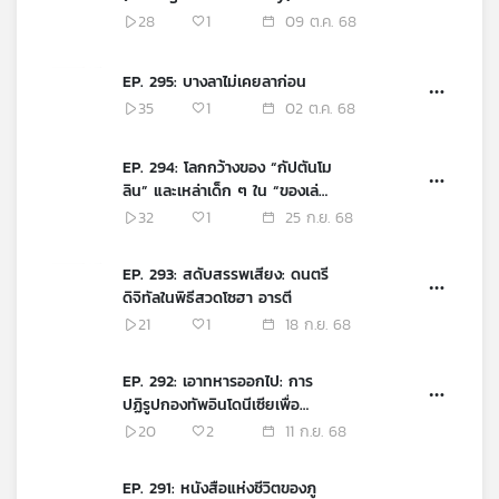
28
1
09 ต.ค. 68
EP. 295: บางลาไม่เคยลาก่อน
35
1
02 ต.ค. 68
EP. 294: โลกกว้างของ “กัปตันโม
ลิน” และเหล่าเด็ก ๆ ใน “ของเล่น
ยามสงคราม”
32
1
25 ก.ย. 68
EP. 293: สดับสรรพเสียง: ดนตรี
ดิจิทัลในพิธีสวดโซฮา อารตี
21
1
18 ก.ย. 68
EP. 292: เอาทหารออกไป: การ
ปฏิรูปกองทัพอินโดนีเซียเพื่อ
ประชาธิปไตย หลังยุคซูฮาร์โต
20
2
11 ก.ย. 68
EP. 291: หนังสือแห่งชีวิตของภู