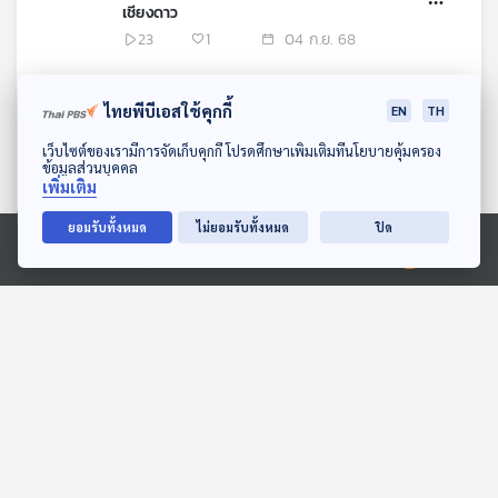
เชียงดาว
23
1
04 ก.ย. 68
EP. 290: Anyway Cafe.cnx:
ไทยพีบีเอสใช้คุกกี้
EN
TH
พื้นที่ทางสังคมกับการขับเคลื่อน
ความหลากหลายทางเพศ
26
2
28 ส.ค. 68
ดาวน์โหลด Thai PBS Podcast Application
เว็บไซต์ของเรามีการจัดเก็บคุกกี้ โปรดศึกษาเพิ่มเติมที่นโยบายคุ้มครอง
ข้อมูลส่วนบุคคล
เพิ่มเติม
EP. 289: หนังสือและกิจกรรมส่ง
เสริมการอ่านของบ้านเรียนม่อน
ยอมรับทั้งหมด
ไม่ยอมรับทั้งหมด
ปิด
ภูผาแดง
21
1
21 ส.ค. 68
Ⓒ 2020 องค์การกระจายเสียงและแพร่ภาพสาธารณะแห่งประเทศไทย
EP. 288: The Vegetarian
นิยายที่นำเสนอผลพวงจากความ
รุนแรง
27
1
14 ส.ค. 68