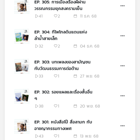
EP. 305: การเมืองเรื่องผีผ่าน
เครือ
วรรณกรรมยุคสงครามเย็น
ข่าย
41
2
11 ธ.ค. 68
วิทยุ
ไทย
EP. 304: ทีโพโกลดินแดนแห่ง
พี
ลำน้ำสายเล็ก
บี
32
2
04 ธ.ค. 68
เอส
EP. 303: บทเพลงของสามัญชน
กับวัฒนธรรมการต่อต้าน
แผนที่
33
1
27 พ.ย. 68
วิทยุ
เครือ
ข่าย
EP. 302: รอยแผลและเรื่องสั้นอื่น
ๆ
38
1
20 พ.ย. 68
EP. 301: หนังสือโป๊ สื่อลามก กับ
อาชญากรรมทางเพศ
43
1
13 พ.ย. 68