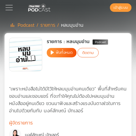
เข้าสู่ระบบ
Podcast /
รายการ /
หลบมุมอ่าน
Podcast
รายการ : หลบมุมอ่าน
ฟังทั้งหมด
ติดตาม
เพล
ย์
ลิ
สต์
แนะนำ
"เพราะหนังสือไม่ได้มีไว้ให้หลบมุมอ่านคนเดียว" พื้นที่สำหรับคน
ชอบอ่านและชอบแชร์ ที่จะทำให้คุณไม่ต้องไปหลบมุมอ่าน
หนังสืออยู่คนเดียว ชวนมาฟังและสร้างแรงบันดาลใจในการ
เพล
อ่านไปด้วยกันกับ นงค์ลักษณ์ บัทเลอร์
ย์
ลิ
ผู้จัดรายการ
สต์
ของ
นงค์ลักษณ์ บัทเลอร์