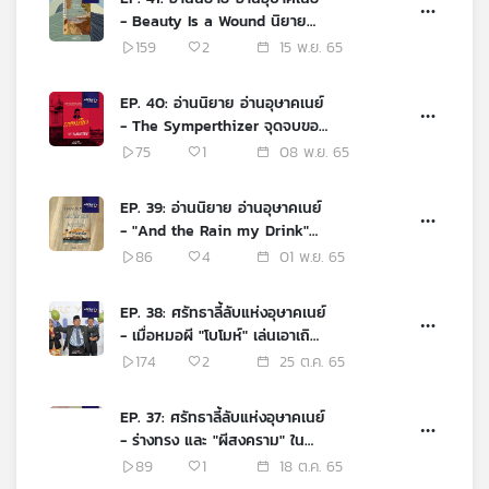
- Beauty Is a Wound นิยาย
สัจนิยมมหัศจรรย์อินโดนีเซีย เมื่อ
159
2
15 พ.ย. 65
เรื่องเหนือจริงเล่าประวัติศาสตร์
EP. 40: อ่านนิยาย อ่านอุษาคเนย์
- The Symperthizer จุดจบของ
สายลับเวียดนาม
75
1
08 พ.ย. 65
EP. 39: อ่านนิยาย อ่านอุษาคเนย์
- "And the Rain my Drink"
กับประวัติศาสตร์บทที่หายไปของ
86
4
01 พ.ย. 65
มาเลเซีย
EP. 38: ศรัทธาลี้ลับแห่งอุษาคเนย์
- เมื่อหมอผี "โบโมห์" เล่นเอาเถิด
กับอูลามาในมาเลเซีย
174
2
25 ต.ค. 65
EP. 37: ศรัทธาลี้ลับแห่งอุษาคเนย์
- ร่างทรง และ "ผีสงคราม" ใน
เวียดนาม
89
1
18 ต.ค. 65