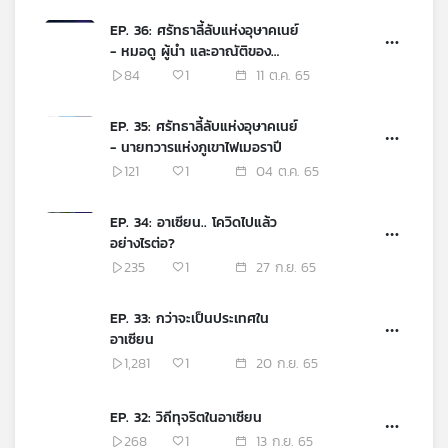
EP. 36: ศรัทธาลี้ลับแห่งอุษาคเนย์
- หมอดู ผู้นำ และอาณัติของ
ดวงดาว
84
1
11 ต.ค. 65
EP. 35: ศรัทธาลี้ลับแห่งอุษาคเนย์
- นายทวารแห่งภูเขาไฟเมอราปี
121
1
04 ต.ค. 65
EP. 34: อาเซียน.. โควิดไปแล้ว
อย่างไรต่อ?
235
1
27 ก.ย. 65
EP. 33: กว่าจะเป็นประเทศใน
อาเซียน
1,281
1
20 ก.ย. 65
EP. 32: วิถีทุจริตในอาเซียน
268
1
13 ก.ย. 65