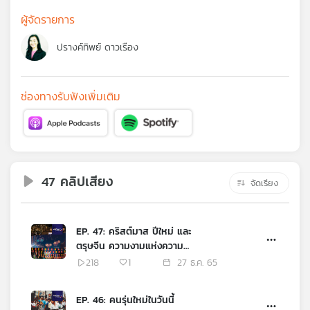
คุณ
ผู้จัดรายการ
ปรางค์ทิพย์ ดาวเรือง
เพลง
ช่องทางรับฟังเพิ่มเติม
บทความ
ข่าว
และ
47 คลิปเสียง
จัดเรียง
กิจกรรม
EP. 47: คริสต์มาส ปีใหม่ และ
เกี่ยว
ตรุษจีน ความงามแห่งความ
กับ
กลมกลืนในอุษาคเนย์
218
1
27 ธ.ค. 65
เรา
EP. 46: คนรุ่นใหม่ในวันนี้