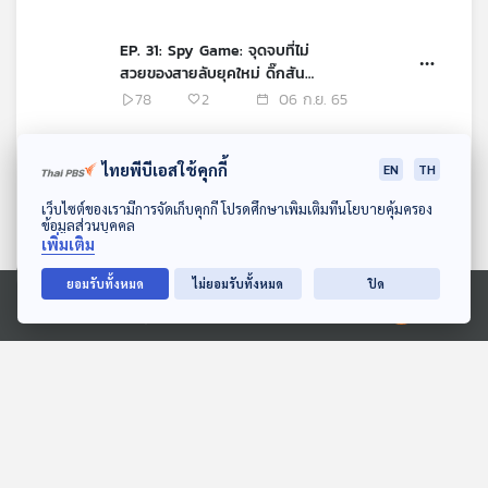
EP. 31: Spy Game: จุดจบที่ไม่
สวยของสายลับยุคใหม่ ดิ๊กสัน
โหยว (Dickson Yeo)
78
2
06 ก.ย. 65
EP. 30: ภรรยามหาภัย "รอสมาห์
ไทยพีบีเอสใช้คุกกี้
EN
TH
มันโซร์" แห่งมาเลเซีย
132
1
30 ส.ค. 65
ดาวน์โหลด Thai PBS Podcast Application
เว็บไซต์ของเรามีการจัดเก็บคุกกี้ โปรดศึกษาเพิ่มเติมที่นโยบายคุ้มครอง
ข้อมูลส่วนบุคคล
เพิ่มเติม
EP. 29: หัวใจนักเขียน: ปราโมทยา
อานันตา ตูร์
ยอมรับทั้งหมด
ไม่ยอมรับทั้งหมด
ปิด
59
1
23 ส.ค. 65
Ⓒ 2020 องค์การกระจายเสียงและแพร่ภาพสาธารณะแห่งประเทศไทย
EP. 28: ทรัพยากรเลือด: แรร์เอิร์ธ
กับสภาพถังขยะราคาถูกของ
ประเทศเอเชียตะวันออกเฉียงใต้
138
2
16 ส.ค. 65