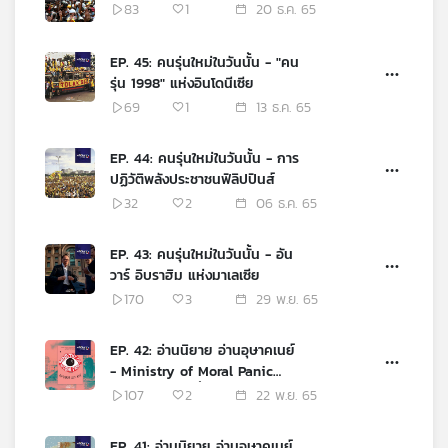
83
1
20 ธ.ค. 65
เครือ
ข่าย
EP. 45: คนรุ่นใหม่ในวันนั้น - "คน
วิทยุ
รุ่น 1998" แห่งอินโดนีเซีย
ไทย
69
1
13 ธ.ค. 65
พี
บี
เอส
EP. 44: คนรุ่นใหม่ในวันนั้น - การ
ปฏิวัติพลังประชาชนฟิลิปปินส์
32
2
06 ธ.ค. 65
แผนที่
วิทยุ
EP. 43: คนรุ่นใหม่ในวันนั้น - อัน
เครือ
วาร์ อิบราฮิม แห่งมาเลเซีย
ข่าย
170
3
29 พ.ย. 65
EP. 42: อ่านนิยาย อ่านอุษาคเนย์
- Ministry of Moral Panic
รวมเรื่องสั้นสุดล้ำสะท้อนความปั่น
107
2
22 พ.ย. 65
ป่วนของสิงคโปร์ยุคเก่าและใหม่
EP. 41: อ่านนิยาย อ่านอุษาคเนย์