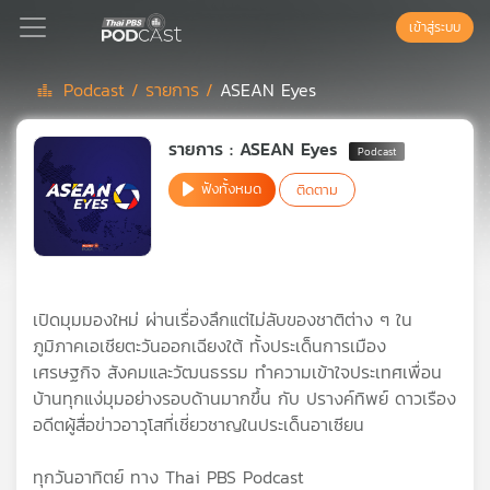
เข้าสู่ระบบ
Podcast /
รายการ /
ASEAN Eyes
Podcast
รายการ : ASEAN Eyes
ฟังทั้งหมด
ติดตาม
เพล
ย์
ลิ
สต์
แนะนำ
เปิดมุมมองใหม่ ผ่านเรื่องลึกแต่ไม่ลับของชาติต่าง ๆ ใน
ภูมิภาคเอเชียตะวันออกเฉียงใต้ ทั้งประเด็นการเมือง
เศรษฐกิจ สังคมและวัฒนธรรม ทำความเข้าใจประเทศเพื่อน
เพล
บ้านทุกแง่มุมอย่างรอบด้านมากขึ้น กับ ปรางค์ทิพย์ ดาวเรือง
ย์
อดีตผู้สื่อข่าวอาวุโสที่เชี่ยวชาญในประเด็นอาเซียน
ลิ
สต์
ของ
ทุกวันอาทิตย์ ทาง Thai PBS Podcast