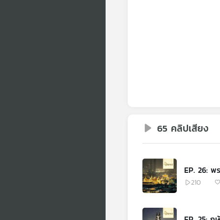
65 คลิปเสียง
EP. 26: พร
210
EP. 25: กษ