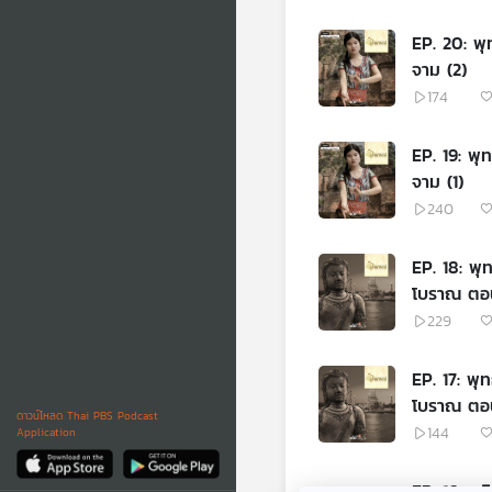
EP. 20: พ
จาม (2)
174
EP. 19: พ
จาม (1)
240
EP. 18: พุ
โบราณ ตอน
229
EP. 17: พุ
โบราณ ตอนท
ดาวน์โหลด Thai PBS Podcast
144
Application
EP. 16: คต