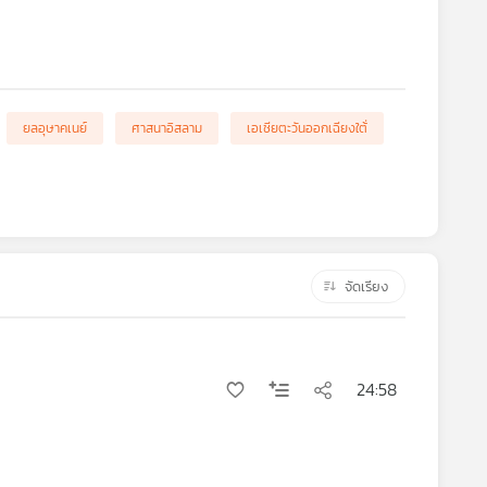
ยลอุษาคเนย์
ศาสนาอิสลาม
เอเชียตะวันออกเฉียงใต้่
จัดเรียง
24:58