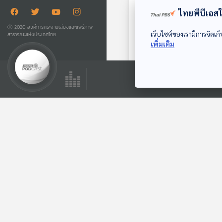
พระนครของ
ไทยพีบีเอสใช
225
Ⓒ 2020 องค์การกระจายเสียงและแพร่ภาพ
เว็บไซต์ของเรามีการจัดเก็
สาธารณะแห่งประเทศไทย
เพิ่มเติม
EP. 15: คต
พระนครของ
266
EP. 14: คต
วดี
128
EP. 13: คต
87
EP. 12: คต
84