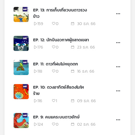
เครือ
EP. 13: การเก็บเกี่ยวบนดาวรวง
ข่าย
ข้าว
วิทยุ
159
0
30 ธ.ค. 66
ไทย
พี
บี
EP. 12: นักบินอวกาศผู้ขลาดเขลา
เอส
176
0
23 ธ.ค. 66
EP. 11: ดาวที่ฝนไม่หยุดตก
แผนที่
118
0
16 ธ.ค. 66
วิทยุ
เครือ
EP. 10: ดวงอาทิตย์สีแดงโมโห
ข่าย
ร้าย
116
1
09 ธ.ค. 66
EP. 9: คนแคระบนดาวยักษ์
124
0
02 ธ.ค. 66