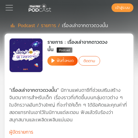
เข้าสู่ระบบ
Podcast /
รายการ /
เรื่องเล่าจากดาวดวงนั้น
Podcast
รายการ : เรื่องเล่าจากดาวดวง
นั้น
เพล
ฟังทั้งหมด
ติดตาม
ย์
ลิ
สต์
แนะนำ
“เรื่องเล่าจากดาวดวงนั้น”
นิทานแฟนตาซีที่ช่วยเสริมสร้าง
จินตนาการสำหรับเด็ก เรื่องราวที่เกิดขึ้นบนกลุ่มดาวต่าง ๆ
ในจักรวาลอันกว้างใหญ่ ที่จะทำให้เด็ก ๆ ได้ข้อคิดและคุณค่าที่
เพล
สอดแทรกในเอาไว้ในนิทานแต่ละตอน ฟังแล้วรับร้องว่า
ย์
สนุกสนานและเพลิดเพลินแน่นอน
ลิ
สต์
ผู้จัดรายการ
ของ