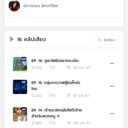
คุณ
นิดาวรรณ อัศวทวีโชค
เพลง
16 คลิปเสียง
จัดเรียง
บทความ
EP. 16: ภูเขาไฟไม่อยากระเบิด
ข่าว
734
3
20 ม.ค. 67
และ
กิจกรรม
EP. 15: กลุ่มดาววาฬผู้ไม่เห็นใจ
ใคร
242
0
14 ม.ค. 67
เกี่ยว
กับ
EP. 14: เจ้าแมวใหญ่ไม่ใช่ตัวร้าย
เรา
สำหรับพวกหนู ๆ
180
0
06 ม.ค. 67