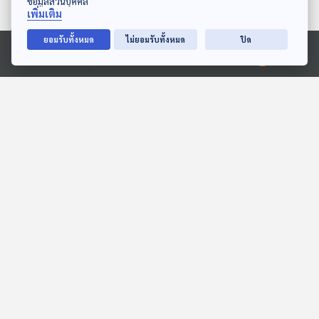
ข้อมูลส่วนบุคคล
เพิ่มเติม
ยอมรับทั้งหมด
ไม่ยอมรับทั้งหมด
ปิด
05:43
07:58
Ⓒ 2020 องค์การกระจายเสียงและแพร่ภาพสาธารณะแห่งประเทศไทย
EP. 142: นิทาน จะซื้อ
อำลาครบจบวิทยา
หนังสือหรือของเล่นดีนะ
สื่อเสียงนิทาน : นิทานเด็กเล็ก
หูยาวเล่าเรื่อง
06:17
05:47
ต้นไม้แห่งความอดทน
EP. 127: นิทาน คุณครูฮารี
จากฟิลิปปินส์
สื่อเสียงนิทาน : นิทานเด็กเล็ก