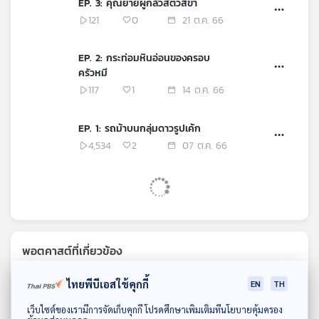
EP. 3: คุณยายผู้กลัวสัตว์สี่ขา
121
0
21 ต.ค. 66
EP. 2: กระท่อมหินอ่อนของครอบ
ครัวหมี
117
1
14 ต.ค. 66
EP. 1: รถม้าบนกลุ่มดาวรูปเค้ก
4,534
2
07 ต.ค. 66
พอตคาสต์ที่เกี่ยวข้อง
ไทยพีบีเอสใช้คุกกี้
EN
TH
ดาวน์โหลด Thai PBS Podcast Application
เว็บไซต์ของเรามีการจัดเก็บคุกกี้ โปรดศึกษาเพิ่มเติมที่นโยบายคุ้มครอง