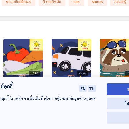
พระอาทิตย์ยิ้มแฉ่ง
นิทานเด็กเล็ก
Tales
Stories
สาระน่ารู้
27:47
27:47
2
EP. 2018: ตะลุย
EP. 2019: เสียงแตร
EP. 2020: สลอ
้คุกกี้
EN
TH
ย
อาณาจักร ผัก 5 สี
ภาษาลับของรถยนต์
(Sloth) นักว่ายน
บคุกกี้ โปรดศึกษาเพิ่มเติมที่นโยบายคุ้มครองข้อมูลส่วนบุคคล
พระอาทิตย์ยิ้มแฉ่ง
พระอาทิตย์ยิ้มแฉ่ง
พระอาทิตย์ยิ้มแฉ่ง
ไม
00:00:00
00:00:00