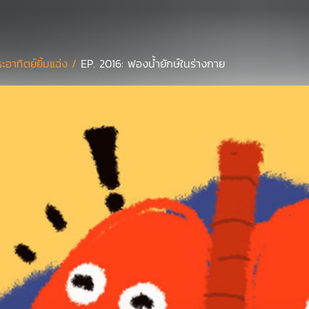
ะอาทิตย์ยิ้มแฉ่ง /
EP. 2016: ฟองน้ำยักษ์ในร่างกาย