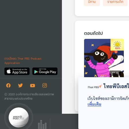
นิทาน
รายการเด็ก
ตอนถัดไป
ดาวน์โหลด Thai PBS Podcast
Application
27:47
EP. 2017: ยุงชอบ
ไทยพีบีเอสใช
ร้อนหรือหลงรักหนาว
Ⓒ 2020 องค์การกระจายเสียงและแพร่ภาพ
เว็บไซต์ของเรามีการจัดเก็
สาธารณะแห่งประเทศไทย
พระอาทิตย์ยิ้มแฉ่ง
เพิ่มเติม
ตอนที่เกี่ยวข้อง