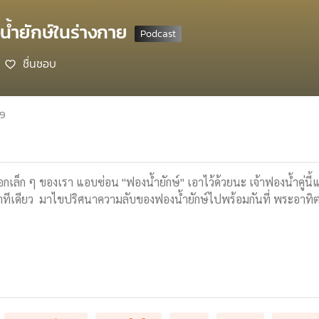
้ำยักษ์ในร่างกาย
ชื่นชอบ
69
ในอกเล็ก ๆ ของเรา แอบซ่อน "ฟองน้ำยักษ์" เอาไว้ด้วยนะ เจ้าฟองน้ำคู่
ต่นาทีเดียว มาไขปริศนาความลับของฟองน้ำยักษ์ไปพร้อมกันที่ พระอาทิตย