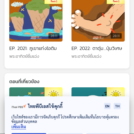
28:11
28:11
EP. 2021: ภูเขาแท่งไอติม
EP. 2022: ตาตุ่ม...ปุ่มวิเศษ
พระอาทิตย์ยิ้มแฉ่ง
พระอาทิตย์ยิ้มแฉ่ง
ตอนที่เกี่ยวข้อง
ไทยพีบีเอสใช้คุกกี้
EN
TH
ดาวน์โหลด Thai PBS Podcast Application
เว็บไซต์ของเรามีการจัดเก็บคุกกี้ โปรดศึกษาเพิ่มเติมที่นโยบายคุ้มครอง
ข้อมูลส่วนบุคคล
เพิ่มเติม