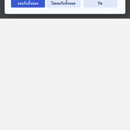
28:11
28:11
ยอมรับทั้งหมด
ไม่ยอมรับทั้งหมด
ปิด
EP. 2026: โลมาหิวน้ำไหม
EP. 1974: แมวน้ำนอนหลับ
Ⓒ 2020 องค์การกระจายเสียงและแพร่ภาพสาธารณะแห่งประเทศไทย
ยังไงนะ
พระอาทิตย์ยิ้มแฉ่ง
พระอาทิตย์ยิ้มแฉ่ง
28:11
28:11
EP. 15: ล่องไพร เสือกึ่ง
หนักแน่นเหมือนก้อนหิน
พุทธกาล
สื่อเสียงนิทาน : นิทานเด็กเล็ก
ห้องสมุดหลังไมค์