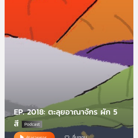
คุณ
เพลง
บทความ
ข่าว
และ
กิจกรรม
เกี่ยว
EP. 2018: ตะลุยอาณาจักร ผัก 5
กับ
สี
เรา
ชื่นชอบ
ฟังรายการ