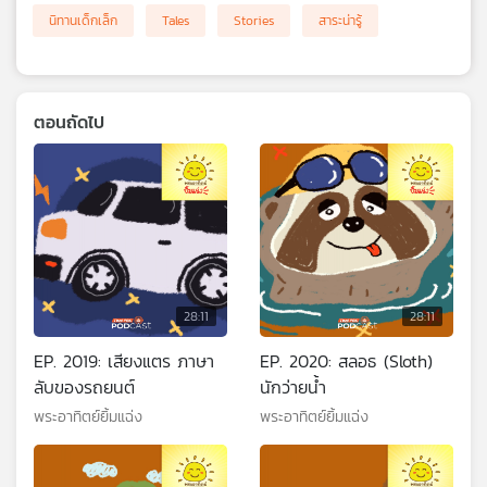
นิทานเด็กเล็ก
Tales
Stories
สาระน่ารู้
ตอนถัดไป
28:11
28:11
EP. 2019: เสียงแตร ภาษา
EP. 2020: สลอธ (Sloth)
ลับของรถยนต์
นักว่ายน้ำ
พระอาทิตย์ยิ้มแฉ่ง
พระอาทิตย์ยิ้มแฉ่ง