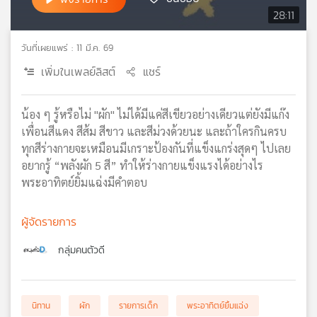
28:11
เครือ
ข่าย
วิทยุ
วันที่เผยแพร่ : 11 มี.ค. 69
ไทย
เพิ่มในเพลย์ลิสต์
แชร์
พี
บี
เอส
น้อง ๆ รู้หรือไม่ "ผัก" ไม่ได้มีแค่สีเขียวอย่างเดียวแต่ยังมีแก๊ง
เพื่อนสีแดง สีส้ม สีขาว และสีม่วงด้วยนะ และถ้าใครกินครบ
ทุกสีร่างกายจะเหมือนมีเกราะป้องกันที่แข็งแกร่งสุดๆ ไปเลย
แผนที่
อยากรู้ “พลังผัก 5 สี” ทำให้ร่างกายแข็งแรงได้อย่างไร
วิทยุ
พระอาทิตย์ยิ้มแฉ่งมีคำตอบ
เครือ
ข่าย
ผู้จัดรายการ
กลุ่มคนตัวดี
นิทาน
ผัก
รายการเด็ก
พระอาทิตย์ยิ้มแฉ่ง