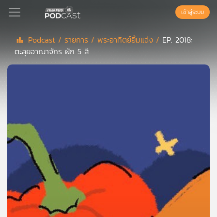
เข้าสู่ระบบ
Podcast /
รายการ /
พระอาทิตย์ยิ้มแฉ่ง /
EP. 2018:
ตะลุยอาณาจักร ผัก 5 สี
Podcast
เพล
ย์
ลิ
สต์
แนะนำ
เพล
ย์
ลิ
สต์
ของ