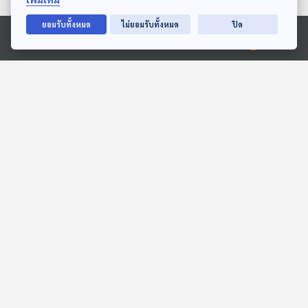
27:26
27:26
ยอมรับทั้งหมด
ไม่ยอมรับทั้งหมด
ปิด
Ⓒ 2020 องค์การกระจายเสียงและแพร่ภาพสาธารณะแห่งประเทศไทย
ตื่นเต้นกับฝูงควายป่า
EP. 2008: เชื่อไหม? ไข่ไก่มี
รูจมูกเป็นหมื่นรู
สื่อเสียงนิทาน : นิทานเด็กเล็ก
พระอาทิตย์ยิ้มแฉ่ง
27:26
27:26
EP. 2067: ออกซิเจนบนโลก
EP. 138: อลิน สุวรรณสุข
จะหมดไหมนะ
โรจน์ | รอบ 10.00 | วันเด็ก
2569
พระอาทิตย์ยิ้มแฉ่ง
Podcaster ตัวน้อย