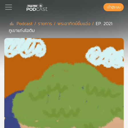
เข้าสู่ระบบ
Podcast /
รายการ /
พระอาทิตย์ยิ้มแฉ่ง /
EP. 2021:
ภูเขาแท่งไอติม
Podcast
เพล
ย์
ลิ
สต์
แนะนำ
เพล
ย์
ลิ
สต์
ของ