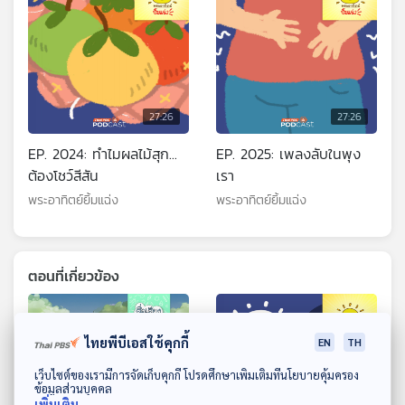
27:26
27:26
EP. 2024: ทำไมผลไม้สุก...
EP. 2025: เพลงลับในพุง
ต้องโชว์สีสัน
เรา
พระอาทิตย์ยิ้มแฉ่ง
พระอาทิตย์ยิ้มแฉ่ง
ตอนที่เกี่ยวข้อง
ไทยพีบีเอสใช้คุกกี้
EN
TH
ดาวน์โหลด Thai PBS Podcast Application
เว็บไซต์ของเรามีการจัดเก็บคุกกี้ โปรดศึกษาเพิ่มเติมที่นโยบายคุ้มครอง
ข้อมูลส่วนบุคคล
เพิ่มเติม