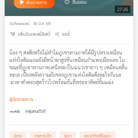
ชื่นชอบ
ฟังรายการ
เครือ
27:26
ข่าย
วิทยุ
วันที่เผยแพร่ : 18 มี.ค. 69
ไทย
เพิ่มในเพลย์ลิสต์
แชร์
พี
บี
เอส
น้อง ๆ สงสัยหรือไม่ทำไมภูเขาทางภาคใต้มีรูปทรงเหมือน
แท่งไอติมแถมยังมีหน้าผาสูงชันเหมือนกำแพงเมืองเลย ใน
ขณะที่ภูเขาทางภาคเหนือจะเป็นแนวเขายาว ๆ เหมือนคลื่น
แผนที่
ทะเล เบื้องหลังความลับของภูเขาแท่งไอติมคืออะไรกันนะ
วิทยุ
มาหาคำตอบสุดว้าวไปพร้อมกันที่พระอาทิตย์ยิ้มแฉ่ง
เครือ
ข่าย
ผู้จัดรายการ
กลุ่มคนตัวดี
นิทาน
รายการเด็ก
ภูเขา
พระอาทิตย์ยิ้มแฉ่ง