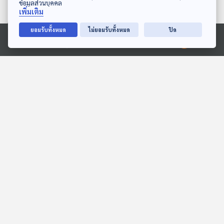
ข้อมูลส่วนบุคคล
เพิ่มเติม
ยอมรับทั้งหมด
ไม่ยอมรับทั้งหมด
ปิด
28:15
28:15
Ⓒ 2020 องค์การกระจายเสียงและแพร่ภาพสาธารณะแห่งประเทศไทย
EP. 228: โคลนนิ่ง ถ้ามีเรา
EP. 1946: กินไม่ได้นะ! ตับ
อีกคนจะเป็นอย่างไร
หมีขั้วโลก
นานาสัตว์สารพัดเสียง
พระอาทิตย์ยิ้มแฉ่ง
28:15
28:15
EP. 1958: ทำไมห้ามล่า “
EP. 10: ล่องไพร เสือกึ่ง
จงอาง “ ทั้งที่อันตราย
พุทธกาล
พระอาทิตย์ยิ้มแฉ่ง
ห้องสมุดหลังไมค์