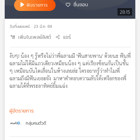
ชื่นชอบ
ฟังรายการ
เครือ
28:15
ข่าย
วิทยุ
วันที่เผยแพร่ : 23 มี.ค. 69
ไทย
พี
เพิ่มในเพลย์ลิสต์
แชร์
บี
เอส
งับๆ! น้อง ๆ รู้หรือไม่ว่าพี่ฉลามมี 'ฟันสายพาน' ด้วยนะ ฟันพี่
ฉลามไม่ได้มีแถวเดียวเหมือนน้อง ๆ แต่เรียงซ้อนกันเป็นชั้น
ๆ เหมือนบันไดเลื่อนในห้างเลยล่ะ ใครอยากรู้ว่าทำไมพี่
แผนที่
วิทยุ
ฉลามถึงมีฟันเยอะจัง มาหาคำตอบความลับใต้เหงือกของพี่
เครือ
ฉลามได้ที่พระอาทิตย์ยิ้มแฉ่ง
ข่าย
ผู้จัดรายการ
กลุ่มคนตัวดี