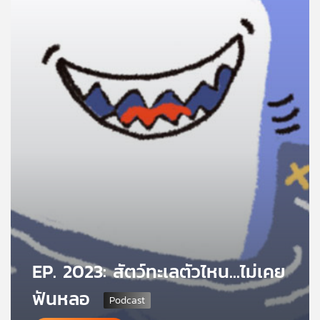
คุณ
เพลง
บทความ
ข่าว
และ
กิจกรรม
เกี่ยว
EP. 2023: สัตว์ทะเลตัวไหน...ไม่เคย
กับ
เรา
ฟันหลอ