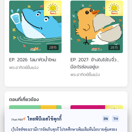
28:15
28:15
EP. 2026: โลมาหิวน้ำไหม
EP. 2027: ข้างในไข่ใบจิ๋ว...
มีอะไรซ่อนอยู่นะ
พระอาทิตย์ยิ้มแฉ่ง
พระอาทิตย์ยิ้มแฉ่ง
ตอนที่เกี่ยวข้อง
ไทยพีบีเอสใช้คุกกี้
EN
TH
ดาวน์โหลด Thai PBS Podcast Application
เว็บไซต์ของเรามีการจัดเก็บคุกกี้ โปรดศึกษาเพิ่มเติมที่นโยบายคุ้มครอง