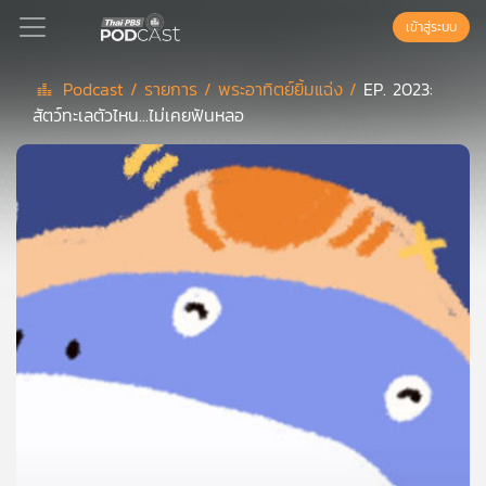
เข้าสู่ระบบ
Podcast /
รายการ /
พระอาทิตย์ยิ้มแฉ่ง /
EP. 2023:
สัตว์ทะเลตัวไหน...ไม่เคยฟันหลอ
Podcast
เพล
ย์
ลิ
สต์
แนะนำ
เพล
ย์
ลิ
สต์
ของ