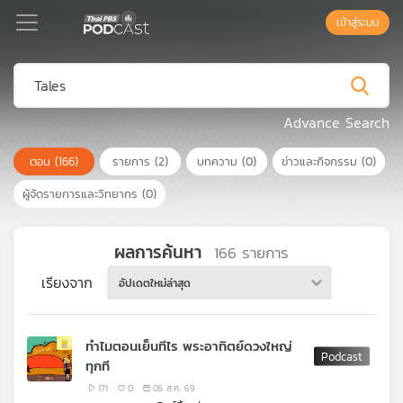
เข้าสู่ระบบ
Podcast
Advance Search
ตอน
(166)
รายการ
(2)
บทความ
(0)
ข่าวและกิจกรรม
(0)
เพล
ย์
ผู้จัดรายการและวิทยากร
(0)
ลิ
สต์
แนะนำ
ผลการค้นหา
166
รายการ
เรียงจาก
อัปเดตใหม่ล่าสุด
เพล
ย์
ทำไมตอนเย็นทีไร พระอาทิตย์ดวงใหญ่
ลิ
ทุกที
สต์
ของ
171
0
05 ส.ค. 69