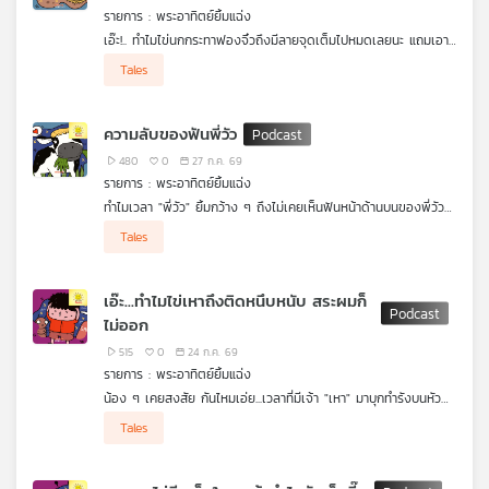
รายการ : พระอาทิตย์ยิ้มแฉ่ง
เครือ
เอ๊ะ!.. ทำไมไข่นกกระทาฟองจิ๋วถึงมีลายจุดเต็มไปหมดเลยนะ แถมเอา
ข่าย
ไปล้างน้ำก็ไม่ออกด้วยซิ น้องๆรู้หรือไม่ ลายจุดพวกนี้คือ "ชุดพราง
วิทยุ
Tales
ตัว" สุดเจ๋ง ที่คุณแม่นกตั้งใจสร้างไว้เพื่อปกป้องไข่ใบจิ๋วนั่นเอง ชุด
ไทย
พรางตัวที่ว่านี้จะซ่อนตัวเก่งแค่ไหน มาหาคำตอบสนุก ๆ ไปพร้อมกัน
พี
กับรายการพระอาทิตย์ยิ้มแฉ่งได้เลย
ความลับของฟันพี่วัว
บี
480
0
27 ก.ค. 69
เอส
รายการ : พระอาทิตย์ยิ้มแฉ่ง
ทำไมเวลา "พี่วัว" ยิ้มกว้าง ๆ ถึงไม่เคยเห็นฟันหน้าด้านบนของพี่วัว
เลยนะ พี่วัวตัวก็ตั้งใหญ่แถมต้องกินหญ้าเยอะมาก ๆ แล้วถ้าฟันหลอ
Tales
แบบนี้ พี่วัวจะดึงหญ้าให้ขาดได้อย่างไรล่ะ หรือว่าในปากของพี่วัวจะมี
แผนที่
"ตัวช่วยลับ" ซ่อนอยู่ มาร่วมไขปริศนาความลับของฟันพี่วัว และวิธีกิน
วิทยุ
หญ้าสุดเจ๋งนี้ ไปพร้อม ๆ กัน กับรายการพระอาทิตย์ยิ้มแฉ่งได้เลย
เครือ
เอ๊ะ...ทำไมไข่เหาถึงติดหนึบหนับ สระผมก็
ข่าย
ไม่ออก
515
0
24 ก.ค. 69
รายการ : พระอาทิตย์ยิ้มแฉ่ง
น้อง ๆ เคยสงสัย กันไหมเอ่ย...เวลาที่มีเจ้า "เหา" มาบุกทำรังบนหัว
ของเรา ทำไมไข่ของมันถึงเกาะติดหนึบหนับ สระผมก็ไม่หลุด หวี
Tales
ธรรมดาก็ไม่ออกล่ะ หรือว่าคุณแม่เหาจะมี "กาววิเศษ" ซ่อนอยู่กันแน่
นะ? มาร่วมไขปริศนาความหนึบหนับของไข่เหา ไปพร้อม ๆ กัน กับ
รายการพระอาทิตย์ยิ้มแฉ่งได้เลย