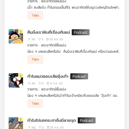
รายการ : พระอาทิตย์ยิ้มแฉ่ง
คุณ
เอ๊ะ! สงสัยจัง ทำไมตอนเย็นทีไร พระอาทิตย์ถึงดูดวงใหญ่โตมโหฬาร
ทุกทีเลย พระอาทิตย์แอบขยับมาใกล้เราหรือกำลังขยายร่างอยู่กันแน่
Tales
นะ หรือมี "ความลับบางอย่าง" ซ่อนอยู่? มาร่วมค้นหาคำตอบสุดว้าว
เพลง
ไปพร้อม ๆ กัน กับรายการพระอาทิตย์ยิ้มแฉ่ง ได้เลย
คืนนึงเราฝันกี่เรื่องกันแน่
315
0
03 ส.ค. 69
บทความ
รายการ : พระอาทิตย์ยิ้มแฉ่ง
น้อง ๆ เคยสงสัยหรือไม่ คืนนึงเราฝันกี่เรื่องกันแน่ หรือเรานอนหลับ
ยาวแบบไม่ฝันเลย แล้วถ้าสมองแอบฉายฝันให้เราดูจริงๆ ทำไมพอตื่น
Tales
เช้ามาความฝันถึงวูบหายไปหมดล่ะ หรือสมองจะมี "ตัวช่วยลับ" ซ่อน
ข่าว
อยู่กันแน่ มาร่วมไขปริศนาความลับของความฝัน ไปพร้อม ๆ กันกับ
รายการ พระอาทิตย์ยิ้มแฉ่ง ได้เลย
และ
ทำไมแมวชอบเลียอุ้งเท้า
กิจกรรม
416
0
31 ก.ค. 69
รายการ : พระอาทิตย์ยิ้มแฉ่ง
น้อง ๆ เคยสงสัยหรือไม่ว่าทำไมเจ้าเหมียวถึงชอบเลีย "อุ้งเท้า" ของ
เกี่ยว
ตัวเองอยู่บ่อย ๆ หรือว่าที่อุ้งเท้าจะมีขนมซ่อนอยู่นะ จริง ๆ แล้ว
Tales
อุ้งเท้าของน้องแมวก็คือ "ผ้าเช็ดหน้าวิเศษ" ที่เอาไว้เช็ดหน้าเช็ดตาให้
กับ
สะอาดต่างหากล่ะ ผ้าเช็ดหน้าวิเศษนี้จะใช้ทำอะไรได้อีกบ้าง มาหาคำ
เรา
ตอบน่ารัก ๆ ไปพร้อมกันกับรายการพระอาทิตย์ยิ้มแฉ่งได้เลย
ทำไมไข่นกกระทาถึงมีลายจุด
442
0
29 ก.ค. 69