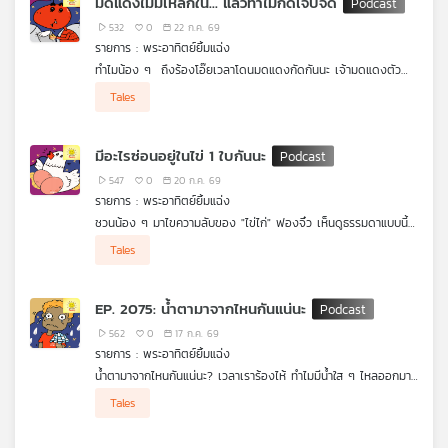
มดแดงไม่มีเหล็กใน... แล้วทำไมกัดเจ็บจี๊ด
532
0
22 ก.ค. 69
รายการ : พระอาทิตย์ยิ้มแฉ่ง
ทำไมน้อง ๆ ถึงร้องโอ๊ยเวลาโดนมดแดงกัดกันนะ เจ้ามดแดงตัว
เล็กนิดเดียวแถมไม่มีเหล็กในเหมือนผึ้งแท้ๆ...แล้วทำไมถึงกัดเจ็บจี๊ดได้
Tales
ขนาดนี้ล่ะหรือว่าเจ้ามดแดงจะมี "อาวุธลับ" ซ่อนอยู่ มาร่วมไขปริศนา
ความเจ็บจี๊ดและคันยุบยิบนี้ ไปพร้อม ๆ กัน กับรายการพระอาทิตย์ยิ้ม
แฉ่งได้เลย
มีอะไรซ่อนอยู่ในไข่ 1 ใบกันนะ
547
0
20 ก.ค. 69
รายการ : พระอาทิตย์ยิ้มแฉ่ง
ชวนน้อง ๆ มาไขความลับของ "ไข่ไก่" ฟองจิ๋ว เห็นดูธรรมดาแบบนี้
แต่ข้างในแอบซ่อน "พลังวิเศษ" เอาไว้เพียบเลยนะ พลังวิเศษที่ว่าคือ
Tales
อะไร แล้วมันจะช่วยปลุกพลังซุปเปอร์ฮีโร่ในตัวน้องๆ ได้สุดยอดแค่
ไหนกันนะ มาร่วมหาคำตอบและไขปริศนาสุดว้าวนี้ ไปพร้อมกับ
"รายการพระอาทิตย์ยิ้มแฉ่ง" ได้เลย
EP. 2075: น้ำตามาจากไหนกันแน่นะ
562
0
17 ก.ค. 69
รายการ : พระอาทิตย์ยิ้มแฉ่ง
น้ำตามาจากไหนกันแน่นะ? เวลาเราร้องไห้ ทำไมมีน้ำใส ๆ ไหลออกมา
ไม่หยุดเลย? น้อง ๆ รู้หรือไม่ว่าในตาของเรามี "ถังน้ำวิเศษ" ซ่อนอยู่
Tales
แถมมันยังทำหน้าที่เหมือน "ที่ปัดน้ำฝน"คอยช่วยปกป้องตาเราจากฝุ่น
ละอองด้วยนะ มาร่วมไขความลับของร่างกายเราไปพร้อม ๆ กัน กับ