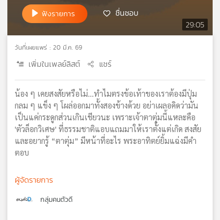
เครือ
ชื่นชอบ
ฟังรายการ
ข่าย
29:05
วิทยุ
ไทย
วันที่เผยแพร่ : 20 มี.ค. 69
พี
เพิ่มในเพลย์ลิสต์
แชร์
บี
เอส
น้อง ๆ เคยสงสัยหรือไม่…ทำไมตรงข้อเท้าของเราต้องมีปุ่ม
กลม ๆ แข็ง ๆ โผล่ออกมาทั้งสองข้างด้วย อย่าเผลอคิดว่ามัน
แผนที่
เป็นแค่กระดูกส่วนเกินเชียวนะ เพราะเจ้าตาตุ่มนี้แหละคือ
วิทยุ
'ตัวล็อกวิเศษ' ที่ธรรมชาติแอบแถมมาให้เราตั้งแต่เกิด สงสัย
เครือ
และอยากรู้ “ตาตุ่ม” มีหน้าที่อะไร พระอาทิตย์ยิ้มแฉ่งมีคำ
ข่าย
ตอบ
ผู้จัดรายการ
กลุ่มคนตัวดี