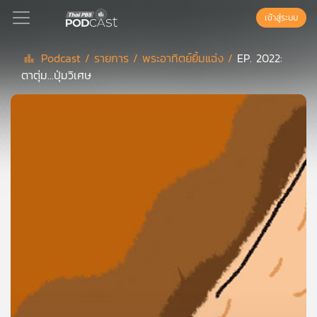
เข้าสู่ระบบ
Podcast /
รายการ /
พระอาทิตย์ยิ้มแฉ่ง /
EP. 2022:
ตาตุ่ม...ปุ่มวิเศษ
Podcast
เพล
ย์
ลิ
สต์
แนะนำ
เพล
ย์
ลิ
สต์
ของ