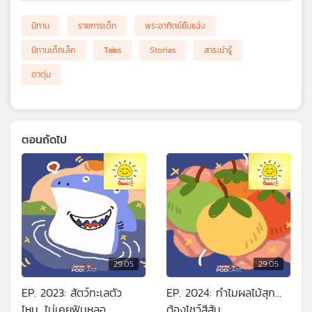
นิทาน
รายการเด็ก
พระอาทิตย์ยิ้มแฉ่ง
นิทานเด็กเล็ก
Tales
Stories
สาระน่ารู้
ตาตุ่ม
ตอนถัดไป
29:05
29:05
EP. 2023: สัตว์ทะเลตัว
EP. 2024: ทำไมผลไม้สุก...
ไหน...ไม่เคยฟันหลอ
ต้องโชว์สีสัน