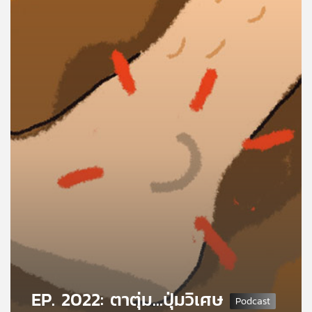
คุณ
เพลง
บทความ
ข่าว
และ
กิจกรรม
เกี่ยว
กับ
เรา
EP. 2022: ตาตุ่ม...ปุ่มวิเศษ