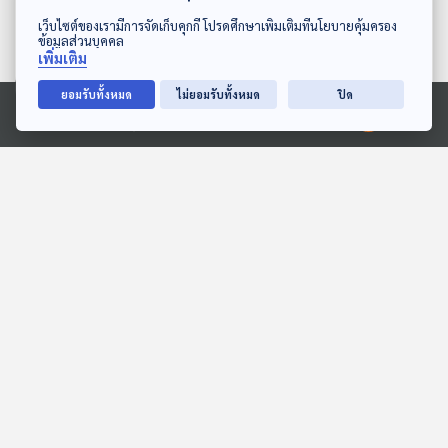
ดาวน์โหลด Thai PBS Podcast Application
เว็บไซต์ของเรามีการจัดเก็บคุกกี้ โปรดศึกษาเพิ่มเติมที่นโยบายคุ้มครอง
ข้อมูลส่วนบุคคล
เพิ่มเติม
ยอมรับทั้งหมด
ไม่ยอมรับทั้งหมด
ปิด
29:05
29:05
Ⓒ 2020 องค์การกระจายเสียงและแพร่ภาพสาธารณะแห่งประเทศไทย
EP. 134: ปุณณดา ลิ้มสิริ
EP. 143: นิทาน ครูตาโต
วัฒนพงศ์ | รอบ 10.00 |
สอนให้เป็นเพื่อนที่ดี
วันเด็ก 2569
Podcaster ตัวน้อย
หูยาวเล่าเรื่อง
29:05
29:05
EP. 1954: เชื่อหรือไม่ นก
ต้นไม้แห่งความอดทน